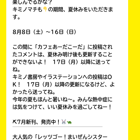
楽しんでるかな？
キミノマチも
の期間、夏休みをいただきま
す。
Honya
Club
8月8日（土）～16日（日）
この間に「カフェあーだこーだ」に投稿され
たコメントは、夏休み明け後も更新すること
ができないよ！ 17日（月）以降に送って
yodobashi
ね。
キミノ書房やイラステーションへの投稿はO
K！ 17日（月）以降の更新になるけど、よ
かったら送ってね。
今年の夏もほんと暑いね～。みんな熱中症に
楽
は気をつけて、いい夏休みを過ごしてねー！
天
ブ
⛏7月新刊、発売中！
ッ
￣￣￣￣￣￣￣￣￣￣￣￣￣￣￣￣￣￣
ク
大人気の「レッツゴー！まいぜんシスター
ス