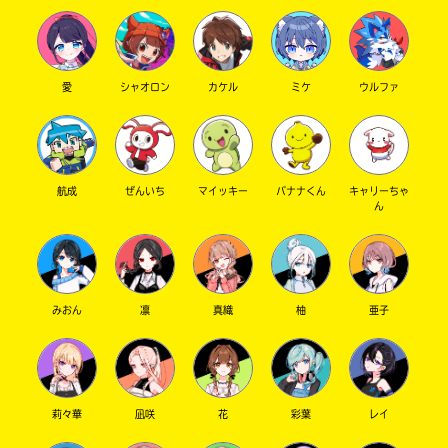
た
電
子
大
書
愛
シャオロン
カケル
ミケ
ウルファ
垣
籍
書
ス
ト
店
ア
は
航成
ぜんいち
マイッキー
バナナくん
キャリーちゃ
書
ん
勝
籍
木
の
書
紹
介
店
ペ
みおん
凛
真織
柚
亜子
ー
ジ
紀
に
伊
直
国
接
移
莉々華
凪咲
花
彩葉
レイ
屋
動
書