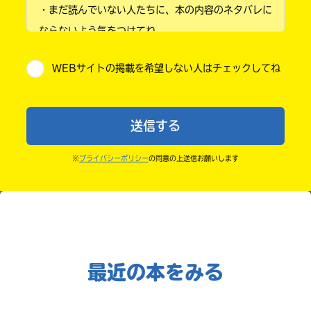
書
・まだ読んでいない人たちに、本の内容のネタバレに
小学4年
店
ならないよう気をつけてね。
購
小学5年
・キャンペーン開催中は、投稿した後の画面にバナー
入
ebook
WEBサイトの掲載を希望しない人はチェックしてね
方
が出るので、そこから応募してね。
小学6年
japan
法
・ポプラ社の宣伝物で紹介させてもらうことがある
の
中学1年
詳
よ。
送信する
細
・かき終えたら、人を傷つけていたり、個人情報をか
中学2年
は、
各
きこんでいたり、字がまちがっていたりしないか、読
※
プライバシーポリシー
の同意の上送信お願いします
店
中学3年
みなおしてみてね。
COCORO
の
BOOKS
サ
高校生以上
イ
ト
で
ご
確
最近の本をみる
認
紀伊國屋
く
書店
だ