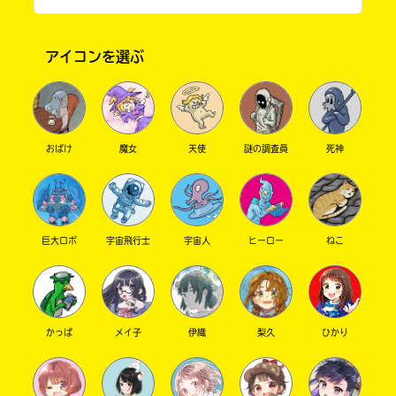
待ってましたっ！！！！！！
電
の
子
めっちゃ読むのが楽しみでっす！！！！！！
書
書
店
アイコンを選ぶ
籍
で
なまこ（奈駒） さん ／ 女性 ／ 中学1年
キーワードから探す
ス
お
2021.10.01
わかる
人気 !!
ト
求
ア
め
ありがとう！ 読んだら、感想送ってね！
に
い
おばけ
魔女
天使
謎の調査員
死神
よ
た
り
だ
ま
け
え
第２巻。。。試し読み見たら面白かったの
し
ま
で買いますよー!!!
て
す。
巨大ロボ
宇宙飛行士
宇宙人
ヒーロー
ねこ
は、
下
オフィシャルアカウント
アルパカ さん ／ 女性 ／ 小学6年
こ
記
2021.11.08
わかる
人気 !!
の
の
本
リ
ありがとう！ 読んだら、感想待ってまーす！
の
ン
かっぱ
メイ子
伊織
梨久
ひかり
電
ク
子
か
SNSでシェアする
書
ら、
籍
書