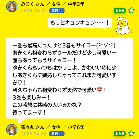
みるく さん ／ 女性 ／ 中学2年
2026.06.07
わかる
注目 !!
もっとキュンキュン……！
一巻も最高だったけど2巻もサイコー(≧∀≦)
あきくん相変わらずクールだけど少し可愛い一
面もあってもうサイッコー！
ゆきくんもいつもはかっこよ、かわいいのに少
しあきくんに嫉妬しちゃってこれまた可愛いす
ぎ♡！
自分だけの
本だなが作れる！
利久ちゃんも相変わらず天然で可愛い
！
3巻も楽しみー！
この感想に共感の人いるかな？
待ってまーす！
茶々丸 さん ／ 女性 ／ 小学6年
2026.04.25
わかる
注目 !!