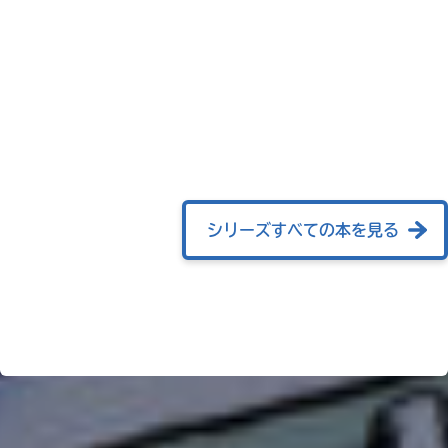
Rakuten
kobo
紀
伊
國
屋
書
Reader
店
Store
シリーズすべての本を見る
セ
ブ
ン
ネ
ッ
ト
シ