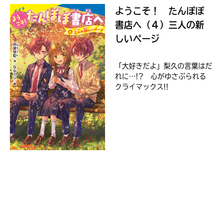
Kinoppy
さ
ようこそ！ たんぽぽ
い。
書店へ（４）三人の新
＊
しいページ
印
の
「大好きだよ」梨久の言葉はだ
つ
Amazon
い
れに…!? 心がゆさぶられる
た
クライマックス!!
ネ
ッ
ト
書
店
コ
は
ミ
書
ッ
籍
ク
の
シ
紹
介
ー
ペ
モ
ー
ア