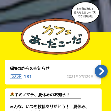
ョ
ッ
本を飛び出して
みんなとおしゃべり
ピ
できる掲示板
ン
グ
TSUTAYA
オンライン
ショッピン
編集部からのお知らせ
グ
181
2021年07月29日
コメント
キミノマチ、夏休みのお知らせ
honto
￣￣￣￣￣￣￣￣￣￣￣￣￣￣￣￣￣￣
みんな、いつも投稿ありがとう！ 夏休み、