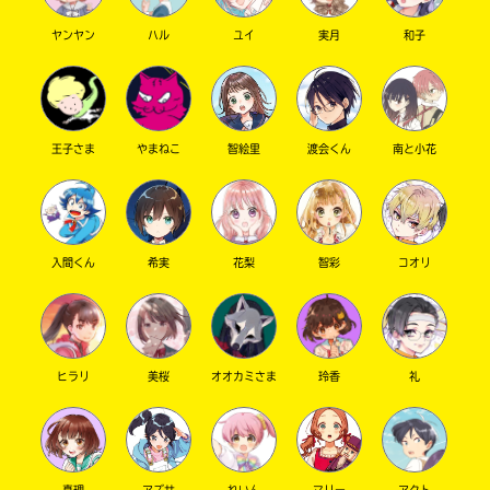
を
店
扱
の
ヤンヤン
ハル
ユイ
実月
和子
っ
在
て
庫
い
が
な
検
い
索
王子さま
やまねこ
智絵里
渡会くん
南と小花
場
で
合
き
が
ま
ご
す。
ざ
入間くん
希実
花梨
智彩
コオリ
い
＊
ま
印
す。
の
電
つ
子
い
ヒラリ
美桜
オオカミさま
玲香
礼
書
た
籍
書
の
店
価
は
格
書
真理
アズサ
れいん
マリー
アクト