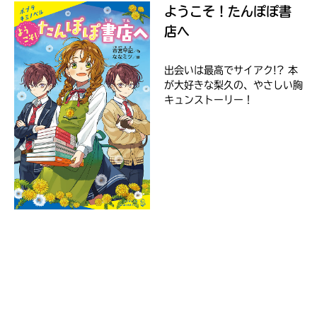
る
い。
ようこそ！たんぽぽ書
パ
店へ
ス
出会いは最高でサイアク!? 本
kodo-
が大好きな梨久の、やさしい胸
mall
キュンストーリー！
BookLive!
Amazon
honto
e-
hon