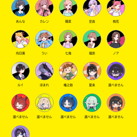
で
店
き
ま
す。
あんな
カレン
陽菜
空良
桃花
そ
三
れ
省
以
堂
外
書
の
向日葵
うい
七海
瑠奈
ノア
店
電
子
書
籍
TSUTAYA
ス
ルイ
ほまれ
権之助
星来
選べません
ト
ア
東
に
山
つ
き
堂
選べません
選べません
選べません
選べません
選べません
ま
し
て
Book
は、