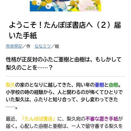
見つかる
ようこそ！たんぽぽ書店へ（２）届
いた手紙
市宮早記
／作
ななミツ
／絵
性格が正反対のふたご亜樹と由樹は、もしかして
梨久のことを……？
梨久
の家のとなりに越してきた、同い年の
亜樹
と
由樹
。
小学校の時の経験から、人と関わるのが怖くてひとりで
いた梨久は、ふたりと知り合って、少し変わってきた
──。
本を飛び出して
みんなとおしゃべり
最近、
「たんぽぽ書店」
に、梨久宛の
不審な置き手紙
が
できる掲示板
届く。心配した由樹と亜樹は、一人で留守番する梨久を