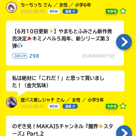
ちーちっち さん ／ 女性 ／ 小学6年
2026.08.05
わかる
NEW
注目 !!
【6月10日更新
】やまもとふみさん新作発
売決定
キミノベル５周年、新シリーズ第３
弾
298
2026年04月15日
コメント
私は絶対に「これだ！」と思って買いまし
た！（金欠気味）
歴バス推しシャチ さん ／ 女性 ／ 小学5年
2026.08.01
わかる
NEW
注目 !!
のぞき見！MAKAI5チャンネル『魔界
スタ
ーズ』Part.2