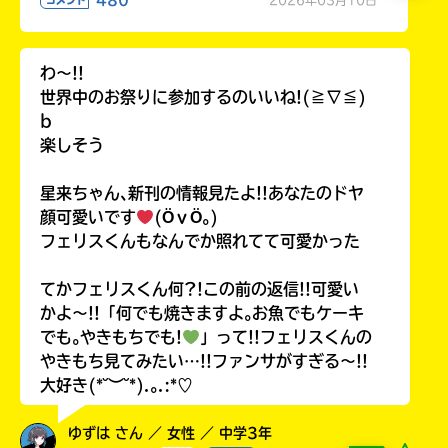
480
2026年03月10日
コメント
わ〜!!
世界中のお祭りに参加するのいいね!(≧∇≦)
b
楽しそう
星来ちゃん､新刊の情報見たよ!!あなたのドヤ
顔可愛いです
(ӦｖӦ｡)
フェリスくんもなんでか照れてて可愛かった
てかフェリスくん何?!この前の返信!!可愛い
かよ〜!!「何でも焼きますよ｡お魚でもケーキ
でも｡やきもちでも!
」って!!フェリスくんの
やきもち見てみたい…!!ファンサがすぎる〜!!
大好き(*˘︶˘*).｡.:*♡
ゆずは さん ／ 女性 ／ 中学3年