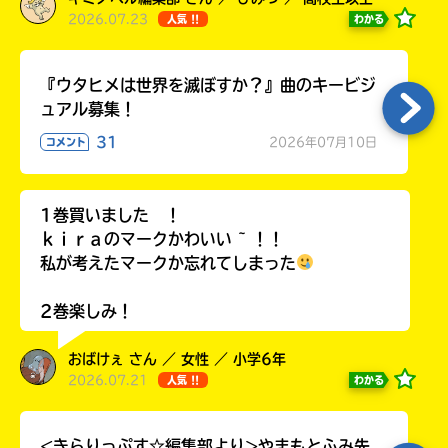
2026.07.23
わかる
人気 !!
『ウタヒメは世界を滅ぼすか？』曲のキービジ
ュアル募集！
31
2026年07月10日
コメント
1巻買いました ！
ｋｉｒａのマークかわいい ~ ！！
私が考えたマークか忘れてしまった
2巻楽しみ！
おばけぇ さん ／ 女性 ／ 小学6年
2026.07.21
わかる
人気 !!
<きらりっぷす☆編集部より>やまもとふみ先