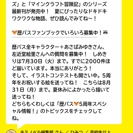
ズ」と「マインクラフト冒険記」のシリーズ
最新刊が発売中！ 夏にぴったりなドキドキ
ワクワクな物語、ぜひ読んでみてね～！
歴バスファンブックでいろいろ募集中！
HMV&BOOKS
￣￣￣￣￣￣￣￣￣￣￣￣￣￣￣￣￣￣
online
歴バス全キャラクター＋あさばみゆきさん、
左近堂絵里さんへの質問を募集中！ しめき
りは7月30日（火）まで。すでに2000件ほ
ど届いています。本当にありがとう！
そして、イラストコンテストも開さい中。5周
年をお祝いする絵を送ってね！ こちらは8月
31日（月）まで。夏休みによかったら描いて
送ってね！
どちらもくわしくは「歴バス
5周年スペシ
ャル情報！」のトピックスをチェックして
ね。
キミノベル編集部 さん ／ ひみつ ／ 高校生以上