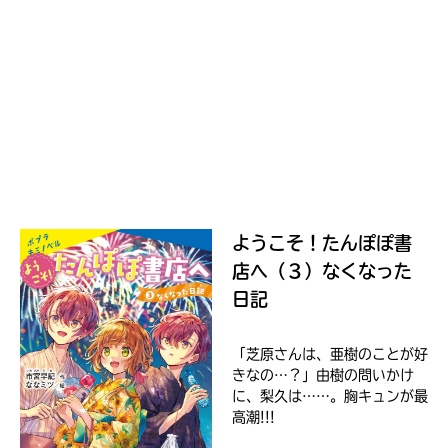
ジ
に
直
接
移
Loading
.
.
.
動
で
セ
き
ブ
ま
ン
す。
ネ
そ
ッ
れ
ト
ようこそ！たんぽぽ書
以
シ
外
店へ（３）なくなった
ョ
の
日記
ネ
ッ
ッ
入
ピ
ト
力
ン
「芝原さんは、亜樹のことが好
書
内
きなの…？」由樹の問いかけ
グ
店
容
に、梨久は……。胸キュンが最
に
に
高潮!!!
つ
エ
き