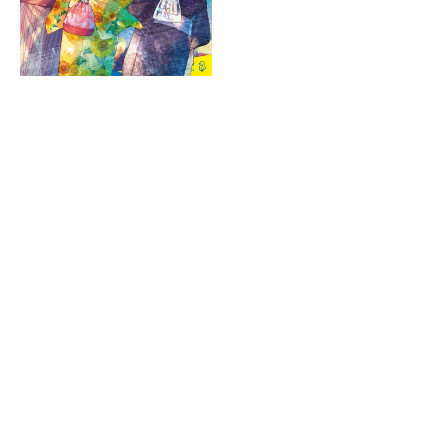
ラ
ま
ー
し
て
が
ｄ
は、
あ
ブ
各
る
ッ
ネ
の
ク
ッ
で、
ト
も
書
う
店
一
の
検
度
い
索
確
い
BOOK☆WALKER
え
機
認
能
し
を
て
ご
み
利
て
用
ね
く
ブ
だ
ッ
さ
戻
ク