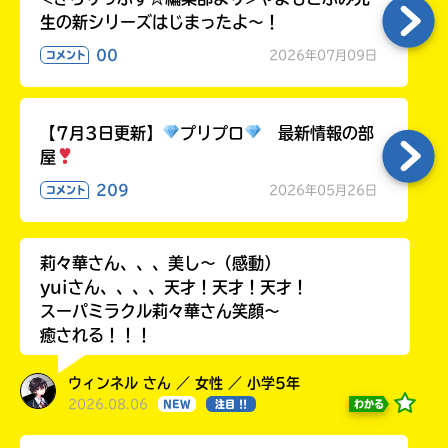
生の新シリーズはじまったよ～！
00
2026年07月09日
コメント
【7月3日更新】
プリプロ
最新情報の部
屋
209
2026年05月26日
コメント
莉々華さん、、、美し〜（感動）
yuiさん、、、、天才！天才！天才！
スーパミラクル莉々華さん笑顔〜
癒される！！！
ウィンネル さん ／ 女性 ／ 小学5年
2026.08.06
わかる
NEW
注目 !!