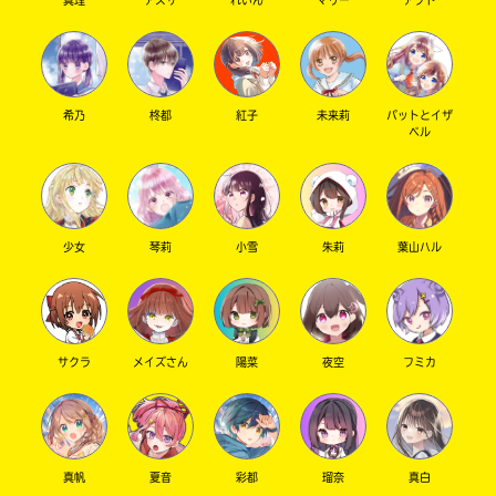
は、
籍
各
の
電
紹
子
介
書
ペ
籍
ー
希乃
柊都
紅子
未来莉
パットとイザ
ベル
ス
ジ
ト
に
ア
直
に
接
て
移
ご
動
少女
琴莉
小雪
朱莉
葉山ハル
確
で
認
き
く
ま
だ
す。
さ
サクラ
メイズさん
陽菜
夜空
フミカ
い。
＊
旭
印
屋
の
書
つ
真帆
夏音
彩都
瑠奈
真白
店
い