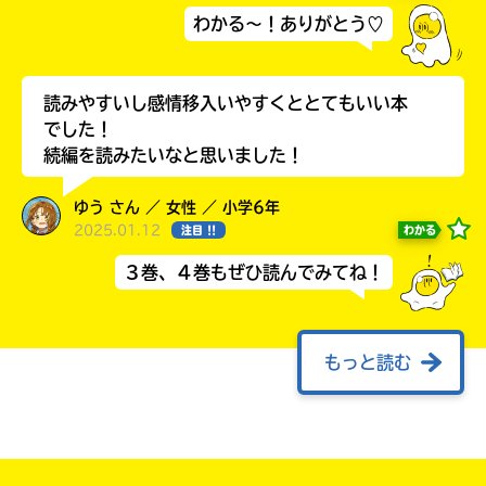
わかる～！ありがとう♡
読みやすいし感情移入いやすくととてもいい本
でした！
続編を読みたいなと思いました！
ゆう さん ／ 女性 ／ 小学6年
2025.01.12
わかる
注目 !!
３巻、４巻もぜひ読んでみてね！
書店に届いた
みんなからのお手紙が
読める
もっと読む
ううん……。
発売日当日に読んだのに、感想を書けないでお
りました……。
もー由樹くん天使やん……。亜樹くんもかっこ