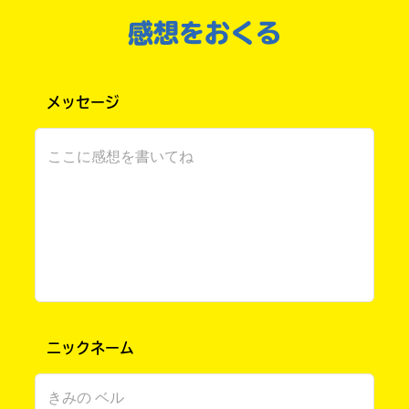
よすぎやん……。
感想をおくる
関西出身でもないのに関西弁になっちゃうほど
面白くてキュンキュンするぅ！
梨久ちゃんのギャップもすごい！かわいい！
メッセージ
市宮早記先生自体が元から好きだったので、み
なさん、悪いことは言いません。
今すぐ！！！本屋に行ってこの本を買ってきな
さい！
購
電
いいか！？すぐにだぞ！？分かったな！？
このマチのことを
入
子
もっと知りたい
の
書
キミに
ゆっか さん ／ 女性 ／ 小学6年
ご
籍
2021.12.05
わかる
人気 !!
案
購
熱いメッセージ、ありがとう！ 悪いことは言いませ
内
入
ん。みんな、読んでみてねー！
の
ご
書
ニックネーム
案
店
内
全
亜樹くんっ！！！
国