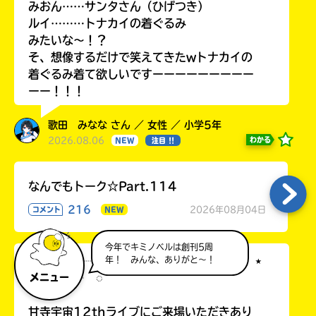
みおん……サンタさん（ひげつき）
ルイ………トナカイの着ぐるみ
みたいな〜！？
そ、想像するだけで笑えてきたwトナカイの
着ぐるみ着て欲しいですーーーーーーーーー
ーー！！！
歌田 みなな さん ／ 女性 ／ 小学5年
2026.08.06
わかる
NEW
注目 !!
なんでもトーク☆Part.114
216
2026年08月04日
コメント
NEW
今年でキミノベルは創刊5周
年！ みんな、ありがと～！
◌ ┈┈┈┈ ⋆ ┈┈┈┈ ✧ ┈┈┈┈ ⋆
┈┈┈┈ ◌
メニュー
甘寺宇宙12thライブにご来場いただきあり