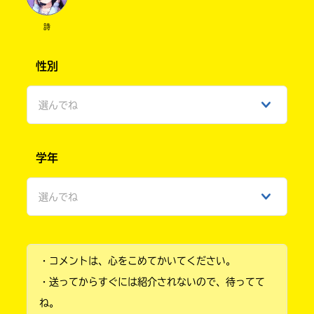
Search
各
電
詩
子
書
有
性別
籍
隣
ス
堂
ト
選んでね
ア
の
男性
検
リ
索
学年
ラ
機
女性
ィ
能
ア
を
選んでね
ひみつ
ブ
ご
利
ル
小学1年
用
く
・コメントは、心をこめてかいてください。
小学2年
だ
ネ
さ
・送ってからすぐには紹介されないので、待ってて
ッ
い。
小学3年
ね。
ト