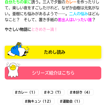
自分たちの家に
誘う。三人で夕飯の
カレー
を作ったりし
て、楽しい夜をすごしたけれど、なぜか由樹は元気がな
い。亜樹にも悩みがあるようで……。
二人の悩み
はどん
なこと？ そして、置き手紙の
差出人はいったい誰
？
やさしい物語に
ときめき一滴！
ためし読み
シリーズ紹介はこちら
大人気
シリーズに
出会える
#カレー（1）
#ネコ（7）
#本好き（4）
#胸キュン（12）
#運動会（1）