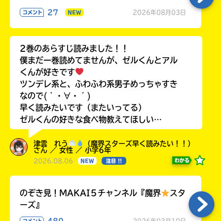
27
2026年08月03日
コメント
NEW
2巻のあらすじ読みました！！
僕まだ一巻読めてませんが、ゼルくんとアル
くんが好きです
ツンデレ系と、ふわふわ系男子めっちゃすき
なので(｀・∀・´)
早く読みたいです（またいってる）
ゼルくんの好きな食べ物教えてほしい…
津雲 れう
（魔界スターズ早く読みたい！！）
さん ／ 女性 ／ 小学6年
2026.08.06
わかる
NEW
注目 !!
のぞき見！MAKAI５チャンネル『魔界
スタ
ーズ』