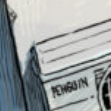
気軽に桃ゼリー
に声をかけてね
あと入部希望の人は推しメン教えてね〜
私はジヒョちゃんとツウィちゃん、ナヨンちゃ
んが推しです
バイ桃
〜
桃ゼリー#Twice語り部 部長#那流様語り部入部希望
#恋愛相談所入部希望#あさばばみゆき先生語り部入部
希望#歴バス語り部入部希望#初恋タイムリミット語り
部入部希望#海色ダイアリー語り部入部希望 さん ／ 女
性 ／ 中学1年
2024.07.22
わかる
人気 !!
気になっちゃうね～