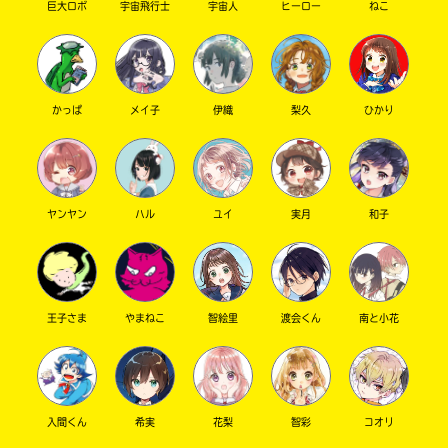
読んだ？
巨大ロボ
宇宙飛行士
宇宙人
ヒーロー
ねこ
私は読んだ〜！！まさかのラストが……
っ！！！
そうそう。あと、リョーマのメンカラがピンク
だったのにびっくりした！！
かっぱ
メイ子
伊織
梨久
ひかり
←角川つばさ文庫のツイッターより
麗月ひいろさんへ
キミノマチへようこそ！
ヤンヤン
ハル
ユイ
実月
和子
ゆずの葉っぱです。
これからよろしくね〜！！
同学年だ！アニメ、普段何見てるの？
花音へ
王子さま
やまねこ
智絵里
渡会くん
南と小花
そうなんだよね…諦めるか諦めないか…
意見割れさせちゃってごめん…w
結局花音が決めることだから、
私たちは花音が決めたことに反対しないし、
入間くん
希実
花梨
智彩
コオリ
人生なんて選択ばっかだから思い切ってやるの