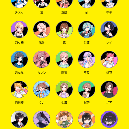
いやいやごめんね？私ボケとツッコミ磨く係だ
から（？）
みおん
凛
真織
柚
亜子
キミノマチ全体でお笑いコンビ組めるように、
日々努力してるんですよ〜（？）
もうっ今回も長文だなんて、るりのこと好きす
ぎる証だわっ！w
いえいえ〜
莉々華
凪咲
花
彩葉
レイ
そうなんだよっふわふわ〜パステルカラ〜って
感じ。
わたあめといえば、シナモンロールとえむちゃ
んコラボしたやつ思い出すんだが！！
あんな
カレン
陽菜
空良
桃花
わたあめ＝シナモンロールじゃないけどね〜
私も推しはえむちゃん！可愛いよね！！？
紫羽へ
向日葵
うい
七海
瑠奈
ノア
やった〜！2問合ってた！
③はガチャのやつでもみた〜
④はとりあえず辛いんだね…まふゆちゃんそう
いう子だったんだ…