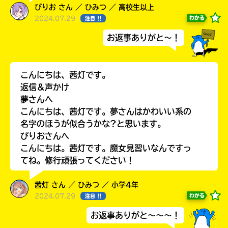
ぴりお さん ／ ひみつ ／ 高校生以上
2024.07.29
わかる
注目 !!
お返事ありがと～！
こんにちは、茜灯です。
返信＆声かけ
夢さんへ
こんにちは、茜灯です。夢さんはかわいい系の
名字のほうが似合うかな?と思います。
書店に届いた
ぴりおさんへ
みんなからのお手紙が
こんにちは。茜灯です。魔女見習いなんですっ
読める
てね。修行頑張ってください！
茜灯 さん ／ ひみつ ／ 小学4年
2024.07.29
わかる
注目 !!
お返事ありがと～～～！