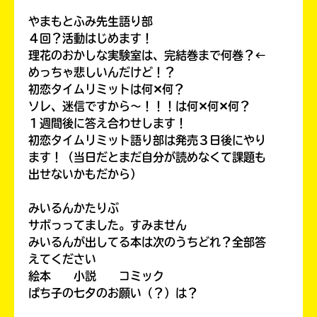
やまもとふみ先生語り部
４回？活動はじめます！
理花のおかしな実験室は、完結巻まで何巻？←
めっちゃ悲しいんだけど！？
初恋タイムリミットは何✕何？
ソレ、迷信ですから〜！！！は何✕何✕何？
１週間後に答え合わせします！
初恋タイムリミット語り部は発売３日後にやり
ます！（当日だとまだ自分が読めなくて課題も
出せないかもだから）
みんなの絵が
みいるんかたりぶ
見られる
サボっってました。すみません
ギャラリー
みいるんが出してる本は次のうちどれ？全部答
えてください
絵本 小説 コミック
ぱち子の七夕のお願い（？）は？