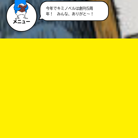
今年でキミノベルは創刊5周
年！ みんな、ありがと～！
メニュー