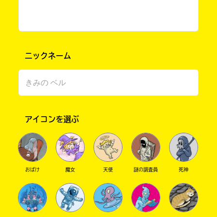
キミノマチにこんにちは！
ゆずの葉っぱです。
返信がぁぁぁ溜まってるぅぅぅ…
キーワードから探す
の前に一つ〜！！！
ニックネーム
海月の企画に参加した、地球温暖化対策シー
ト！（多分）
イラステーションに投稿したやつね。
人気、ありがとうございました！
アイコンを選ぶ
みんなもよかったら参加してみてください！
地球温暖化を、止めよう〜！！
オフィシャルアカウント
あいにゃへ
おばけ
魔女
天使
謎の調査員
死神
わ〜かる！！！
楽さんいいよねぇ！でもやっぱり私は塩鬼リョ
ーマかなっ！
SNSでシェアする
サバイバ8、発売されたね！