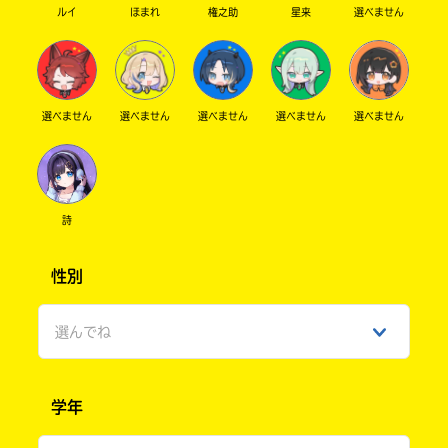
プロセカ部、入らせて！
ルイ
ほまれ
権之助
星来
選べません
コロロさんへ
遅くなって申し訳ないいいいい…
もちろん入部OKです！
選べません
選べません
選べません
選べません
選べません
今月の課題は、
【歴バス15万部突破に何か一言！】です〜！
もしよかったら答えてね！
詩
ゆうたんへ
ふえええありがと〜！！！
性別
うららへ
嫌だったね…
選んでね
気持ち切り替え大事！でも無理しなくても大丈
夫だからね…？
男性
また新しい恋、探せるように頑張れっ！
学年
ファイトー！
女性