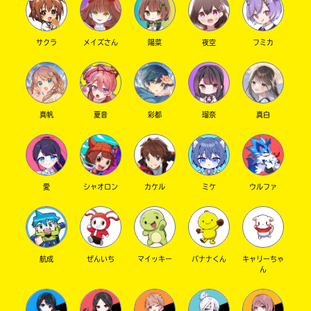
ゆずの葉っぱです。
う
一
これからよろしくね！
サクラ
メイズさん
陽菜
夜空
フミカ
度
サバイバー！！面白いよね！
い
確
い
8巻読んだ？！まさかのラストが……なんて
え
認
っ！！！
し
読んでたら語ろ〜！
て
真帆
夏音
彩都
瑠奈
真白
み
るりへ
て
え、待って？結婚を前提にお付き合いしましょ
ね
う？w
受け止めるわ（？）
戻
愛
シャオロン
カケル
ミケ
ウルファ
る
いや〜ごめんなさいね、破壊力高すぎて。
滑舌の練習wなるほど？
マシンガントークは得意なんだ？？
ふうん。つまり、可愛いんだ？w
航成
ぜんいち
マイッキー
バナナくん
キャリーちゃ
いやわかるよ、るりは可愛いよ〜！w
ん
そうなんだよなんかテンション高いんだよるりw
カッコつけたいし！w本音出てるぞ〜