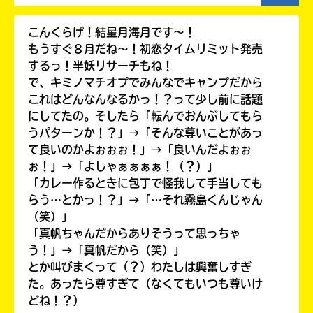
こんくらげ！結星月海月です〜！
もうすぐ８月だね〜！初恋タイムリミット発売
するっ！半妖リサーチもね！
で、キミノマチオプでみんなでキャンプだから
これはどんなんなるかっ！？って少し前に話題
にしてたの。そしたら「転んでおんぶしてもら
うパターンか！？」→「そんな尊いことがあっ
て良いのかよぉぉぉ！」→「良いんだよぉぉ
ぉ！」→「よしゃぁぁぁぁ！（？）」
「カレー作るときに包丁で怪我して手当しても
らう…とかっ！？」→「…それ霧島くんじゃん
キミノラジオ配信中！
（笑）」
いろんな動画が
「真帆ちゃんだからありそうって思っちゃ
見られる
う！」→「真帆だから（笑）」
とか叫びまくって（？）わたしは興奮しすぎ
た。あったら尊すぎて（なくてもいつも尊いけ
どね！？）