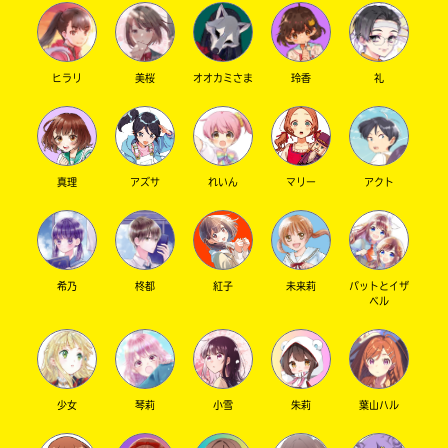
もいいかもね！
ファイト！
ヒラリ
美桜
オオカミさま
玲香
礼
なっぴーさんへ
キミノマチへようこそ！
ゆずの葉っぱです。
入
これからよろしくね〜！
Loading
.
.
.
力
私も歴バス、初リミ好きだよ！
真理
アズサ
れいん
マリー
アクト
内
面白いよね！
容
に
和花菜さんへ
エ
キミノマチへようこそ！
ラ
希乃
柊都
紅子
未来莉
パットとイザ
ゆずの葉っぱです。
ベル
ー
これからよろしくね〜！
が
私もホラー系超苦手…お化け屋敷とか無理無理
あ
無理…
る
の
少女
琴莉
小雪
朱莉
葉山ハル
碧夜さんへ
で、
キミノマチへようこそ！
も