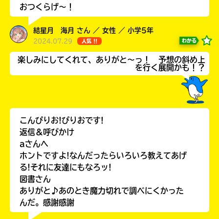
おつくらげ〜！
結星月 海月 さん ／ 女性 ／ 小学5年
2024.07.29
わかる
人気 !!
楽しみにしてくれて、ありがと～っ！ 予想の斜め上
を行く展開かも！？
こんぴりお!ぴりおです!
返信＆呼びかけ
自分だけの
本だなが作れる！
aさんへ
ホントですよ!なんだったらいろいろ教えてあげ
る!それに友達にもなろッ!
図書さん
ありがと♪あのとき魔力切れで調べにくかった
んだ。感謝感謝