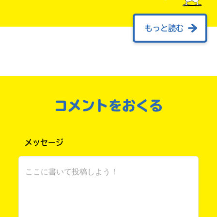
もっと読む
Today is my birthday!
ということで、今日は私・ゆずの葉っぱの誕生
日です！
わ〜い！！！
ゆずの葉っぱ、14歳になりました！
コメントをおくる
14年目も明るく元気で楽しい投稿を目指します
このマチのことを
（？）
もっと知りたい
キミに
これからもよろしくお願いします！
メッセージ
ゆずの葉っぱ＃イベじつ＃部活紹介だより さん ／ 女性
／ 中学2年
2024.07.19
わかる
人気 !!
お誕生日おめでとう☆いい一年になりますように…！