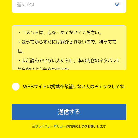
選んでね
心愛へ
ひみつ
返信遅くなってごめんね！
小学1年
タメ口、もちろんOKです！
INFJ！一緒だ〜！
・コメントは、心をこめてかいてください。
小学2年
稀なはずなのに、キミノマチに多くてびっくり
・送ってからすぐには紹介されないので、待ってて
してるw
小学3年
これからよろしくね〜！
ね。
・まだ読んでいない人たちに、本の内容のネタバレに
小学4年
菜月へ
ならないよう気をつけてね。
短歌綺麗〜！！！いいと思う！
小学5年
・キャンペーン開催中は、投稿した後の画面にバナー
10点満点っ！！
WEBサイトの掲載を希望しない人はチェックしてね
提唱者？！すご〜ここ多いねぇ。
が出るので、そこから応募してね。
小学6年
普通は少ないはずなんだけどw
・ポプラ社の宣伝物で紹介させてもらうことがある
中学1年
よ。
夏みかんへ
送信する
・かき終えたら、人を傷つけていたり、個人情報をか
え〜わかるわかる。
中学2年
ミルキーいいよね！
きこんでいたり、字がまちがっていたりしないか、読
※
プライバシーポリシー
の同意の上送信お願いします
中学3年
名乗りかぁそこはみてないかも。
みなおしてみてね。