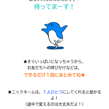
見つかる
待ってまーす！
本を飛び出して
みんなとおしゃべり
できる掲示板
★すぐいっぱいになっちゃうから、
お友だちへの呼びかけなどは、
できるだけ１回にまとめてね★
★ニックネームは、
１人ひとつ
にしてくれると助かる
本を飛び出して
みんなとおしゃべり
よ！
できる掲示板
（途中で変えるのは大丈夫だよ！）