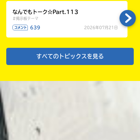
以上！
キミノマチに祝福を！
なんでもトーク☆Part.113
#掲示板テーマ
ゆずの葉っぱ＃イベじつ＃部活紹介だより さん ／ 女性
639
2026年07月21日
コメント
／ 中学2年
2024.07.17
わかる
人気 !!
人生なんて選択ばっかって、深いな～
すべてのトピックスを見る
こん桃
〜
桃ゼリー
です☆
海色ダイアリー語り部っていうのがあるらしい
けど、部長さんは誰ですか〜？
私も入部したいので知っている人、返信よろし
く
Twice語り部作りました
副部長、部員大募集中！