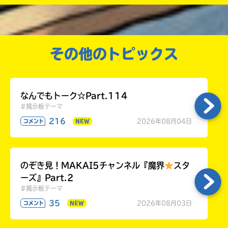
初代は今とは違った雰囲気だよね！
高校生以上
初代、パンチとかキックとかあったもん。
今はないけどね〜
まちへ
その他のトピックス
まぁぁぁちぃぃぃ！！！
同感嬉しいよ〜！！
ポニテやばいよね？！うあああああああああ
なんでもトーク☆Part.114
あ…！！
#掲示板テーマ
もう読んだ？！私読んだんだけど、やばやばや
216
2026年08月04日
コメント
NEW
ばかった！！
みくさんへ
初めまして！
のぞき見！MAKAI5チャンネル『魔界
スタ
INFJ一緒なんだ！ここ多いなぁw
ーズ』Part.2
偏り過ぎるの一緒！
#掲示板テーマ
私パッパッパってやっちゃうから、90％超えた
35
2026年08月03日
コメント
NEW
ことあるよ〜w