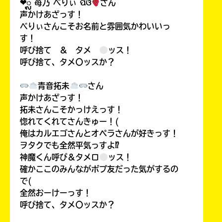
❤︎ᬼ 苺乃 べりぃ ପଓ
さん
声かけあざっす！
べりぃさんこそお名前と雰囲気かわいいっ
す！
呼び捨て ＆ タメ
ッス！
呼び捨て、タメ〇ッスか？
青音拓未
さん
声かけあざっす！
拓未さんこそかっけえっす！
惚れてくれてさんきゅー！(
俺はカルエゴさんとオペラさんが好きっす！
ヲタクでも全然平気っすよ⁉
神魔くん呼び＆タメロ
ッス！
確かここのみんながポプ友だった気がするの
で(
全然おーけーっす！
呼び捨て、タメ〇ッスか？