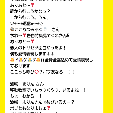
ありあと〜
誰から行こうかなっ？
上から行こう。うん。
♡⭐︎〜⭐︎返信⭐︎〜⭐︎♡
ここなつみるく
さん
ちわ〜
告白特集見てくれたん⁉︎
ありあと〜
恋人のトリセツ面白かったよ！
僕も愛情表現します↓↓
ド
ゲ
ザ
((全身全霊込めて愛情表現し
ております
ここっち呼び
？ポプ友なろー！！
波咲 まりん さん
移動教室でいちゃつくやつ、いるよねー！
ちょーわかるー！
波咲 まりんさんは彼ぴいるのー？
ポプともなりましょ