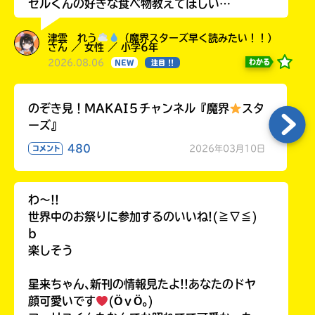
ゼルくんの好きな食べ物教えてほしい…
津雲 れう
（魔界スターズ早く読みたい！！）
さん ／ 女性 ／ 小学6年
2026.08.06
わかる
NEW
注目 !!
のぞき見！MAKAI５チャンネル『魔界
スタ
ーズ』
480
2026年03月10日
コメント
わ〜!!
世界中のお祭りに参加するのいいね!(≧∇≦)
b
楽しそう
星来ちゃん､新刊の情報見たよ!!あなたのドヤ
顔可愛いです
(ӦｖӦ｡)