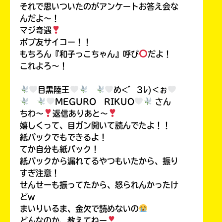
それで思いついたのがアンケートお答え会な
んだよ〜！
マジ奇遇
ポプ友サイコー！！
もちろん『和子っこちゃん』呼び
だよ！
これよろ〜！
目黒陸王
め<゛Зﾚ)＜ぉ
MEGURO RIKUO
さん
ちわ〜
返信ありあと〜
嬉しくって、目ガン開いて読んでたよ！！
紙パックでもできるよ！
てか自分も紙パック！
紙パックから漏れてるやつもいたから、振り
すぎ注意！
せんせーも振ってたから、怒られんかったけ
どw
まいりいるま、金欠で読めないの
どんなのか、教えてねー