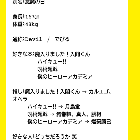
別名⌇悪魔の日
身長⌇𝟷𝟼𝟽㎝
体重⌇𝟺𝟾𝚔𝚐
通称⌇𝙳𝚎𝚟𝚒𝚕 / でびる
好きな本⌇魔入りました！入間くん
ハイキュー!!
呪術廻戦
僕のヒーローアカデミア
推し⌇魔入りました！入間くん → カルエゴ、
オペラ
ハイキュー!! → 月島蛍
呪術廻戦 → 狗巻棘、真人、脹相
僕のヒーローアカデミア → 爆豪勝己
好きな人⌇どっちだろうか 笑