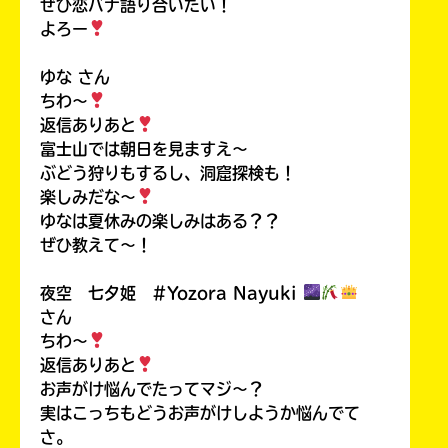
ぜひ恋バナ語り合いたい！
よろー
ゆな さん
ちわ〜
返信ありあと
富士山では朝日を見ますえ〜
ぶどう狩りもするし、洞窟探検も！
楽しみだな〜
ゆなは夏休みの楽しみはある？？
ぜひ教えて〜！
夜空 七夕姫 #Yozora Nayuki
さん
ちわ〜
返信ありあと
お声がけ悩んでたってマジ〜？
実はこっちもどうお声がけしようか悩んでて
さ。