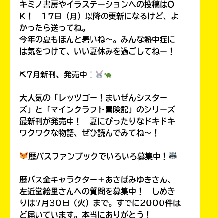
キミノ書房やイラステーションへの投稿はO
K！ 17日（月）以降の更新になるけど、よ
かったら送ってね。
今年の夏もほんと暑いね～。みんな熱中症に
は気をつけて、いい夏休みを過ごしてねー！
⛏7月新刊、発売中！
￣￣￣￣￣￣￣￣￣￣￣￣￣￣￣￣￣￣
大人気の「レッツゴー！まいぜんシスター
ズ」と「マインクラフト冒険記」のシリーズ
最新刊が発売中！ 夏にぴったりなドキドキ
書店に届いた
ワクワクな物語、ぜひ読んでみてね～！
みんなからのお手紙が
読める
歴バスファンブックでいろいろ募集中！
￣￣￣￣￣￣￣￣￣￣￣￣￣￣￣￣￣￣
歴バス全キャラクター＋あさばみゆきさん、
左近堂絵里さんへの質問を募集中！ しめき
りは7月30日（火）まで。すでに2000件ほ
ど届いています。本当にありがとう！