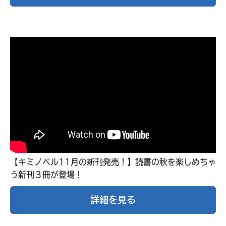
キミノラジオ配信中！
【キミノベル11月の新刊発売！】読書の秋を楽しめちゃ
いろんな動画が
見られる
う新刊３冊が登場！
詳細を見る