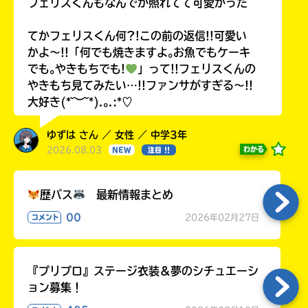
フェリスくんもなんでか照れてて可愛かった
てかフェリスくん何?!この前の返信!!可愛い
かよ〜!!「何でも焼きますよ｡お魚でもケーキ
でも｡やきもちでも!
」って!!フェリスくんの
やきもち見てみたい…!!ファンサがすぎる〜!!
大好き(*˘︶˘*).｡.:*♡
ゆずは さん ／ 女性 ／ 中学3年
2026.08.03
わかる
NEW
注目 !!
歴バス
最新情報まとめ
00
2026年02月27日
コメント
『プリプロ』ステージ衣装＆夢のシチュエーシ
ョン募集！