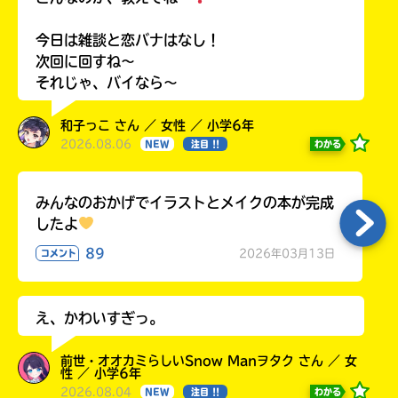
今日は雑談と恋バナはなし！
次回に回すね〜
それじゃ、バイなら〜
和子っこ さん ／ 女性 ／ 小学6年
2026.08.06
わかる
NEW
注目 !!
みんなのおかげでイラストとメイクの本が完成
したよ
89
2026年03月13日
コメント
え、かわいすぎっ。
前世・オオカミらしいSnow Manヲタク さん ／ 女
性 ／ 小学6年
2026.08.04
わかる
NEW
注目 !!