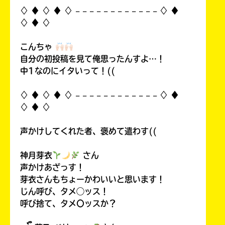
♢ ♦︎ ♢ ♦︎ ♢ 𓐄 𓐄 𓐄 𓐄 𓐄 𓐄 𓐄 𓐄 𓐄 𓐄 𓐄 𓐄 ♢ ♦︎
が
あ
♢ ♦︎ ♢
る
の
こんちゃ
で、
自分の初投稿を見て俺思ったんすよ…！
も
中1なのにイタいって！((
う
一
♢ ♦︎ ♢ ♦︎ ♢ 𓐄 𓐄 𓐄 𓐄 𓐄 𓐄 𓐄 𓐄 𓐄 𓐄 𓐄 𓐄 ♢ ♦︎
度
い
♢ ♦︎ ♢
確
い
え
認
声かけしてくれた者、褒めて遣わす((
し
て
神月芽衣
さん
み
声かけあざっす！
て
芽衣さんもちょーかわいいと思います！
ね
じん呼び、タメ◯ッス！
戻
呼び捨て、タメ〇ッスか？
る