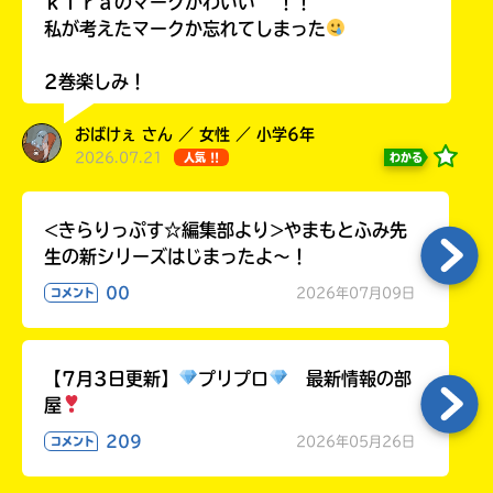
ｋｉｒａのマークかわいい ~ ！！
私が考えたマークか忘れてしまった
2巻楽しみ！
キーワードから探す
おばけぇ さん ／ 女性 ／ 小学6年
2026.07.21
わかる
人気 !!
<きらりっぷす☆編集部より>やまもとふみ先
生の新シリーズはじまったよ～！
00
2026年07月09日
コメント
オフィシャルアカウント
【7月3日更新】
プリプロ
最新情報の部
屋
209
2026年05月26日
コメント
SNSでシェアする