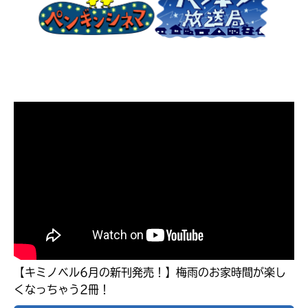
見つかる
本を飛び出して
みんなとおしゃべり
できる掲示板
本を飛び出して
【キミノベル6月の新刊発売！】梅雨のお家時間が楽し
みんなとおしゃべり
できる掲示板
くなっちゃう2冊！