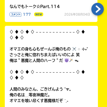
なんでもトーク☆Part.114
177
2026年08月04日
コメント
NEW
Loading
.
.
.
♢ ♦︎ ♢ ♦︎ ♢ 𓐄 𓐄 𓐄 𓐄 𓐄 𓐄 𓐄 𓐄 𓐄 𓐄 𓐄 𓐄 ♢ ♦︎
♢ ♦︎ ♢
オマエの身も心もぜーんぶ俺のもの
◌ ⊹₊˚
さっさと俺に惚れちまえばいいのによ 笑
俺は＂悪魔と人間のハーフ＂だ
ᯓ
入
♢ ♦︎ ♢ ♦︎ ♢ 𓐄 𓐄 𓐄 𓐄 𓐄 𓐄 𓐄 𓐄 𓐄 𓐄 𓐄 𓐄 ♢ ♦︎
力
♢ ♦︎ ♢
内
容
人間のみなさん、ごきげんよう ˚ᯤ₊
に
俺の名は＿零夜神魔だ。
エ
オマエを喰い尽くす悪魔様だぞ ˊˎ˗
ラ
ー