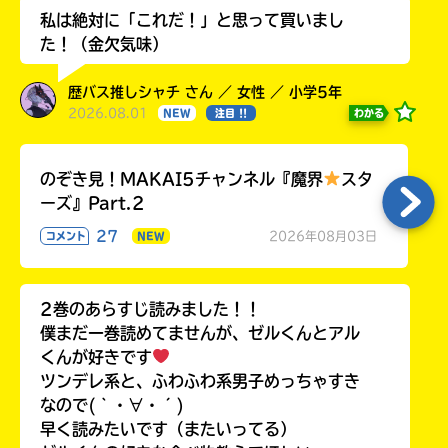
私は絶対に「これだ！」と思って買いまし
た！（金欠気味）
歴バス推しシャチ さん ／ 女性 ／ 小学5年
2026.08.01
わかる
NEW
注目 !!
のぞき見！MAKAI5チャンネル『魔界
スタ
ーズ』Part.2
27
2026年08月03日
コメント
NEW
2巻のあらすじ読みました！！
僕まだ一巻読めてませんが、ゼルくんとアル
くんが好きです
ツンデレ系と、ふわふわ系男子めっちゃすき
なので(｀・∀・´)
早く読みたいです（またいってる）