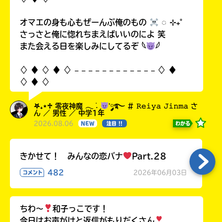
オマエの身も心もぜーんぶ俺のもの
◌ ⊹₊˚
さっさと俺に惚れちまえばいいのによ 笑
また会える日を楽しみにしてるぞ 𓆩
𓆪
♢ ♦︎ ♢ ♦︎ ♢ 𓐄 𓐄 𓐄 𓐄 𓐄 𓐄 𓐄 𓐄 𓐄 𓐄 𓐄 𓐄 ♢ ♦︎
♢ ♦︎ ♢
𖤐₊⋆♱ 零夜神魔 𓂃 ࣪˖ ִֶָ
་༘࿐ # 𝚁𝚎𝚒𝚢𝚊 𝙹𝚒𝚗𝚖𝚊 さ
ん ／ 男性 ／ 中学1年
2026.08.06
わかる
NEW
注目 !!
きかせて！ みんなの恋バナ
Part.28
482
2026年06月03日
コメント
ちわ〜
和子っこです！
今日はお声がけと返信がもりだくさん