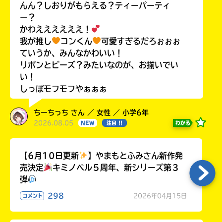
んん？しおりがもらえる？ティーパーティ
ー？
かわええええええ！
我が推し
コンくん
可愛すぎるだろぉぉぉ
ていうか、みんなかわいい！
リボンとビーズ？みたいなのが、お揃いでい
い！
しっぽモフモフやぁぁぁ
ちーちっち さん ／ 女性 ／ 小学6年
2026.08.05
わかる
NEW
注目 !!
【6月10日更新
】やまもとふみさん新作発
売決定
キミノベル５周年、新シリーズ第３
弾
298
2026年04月15日
コメント