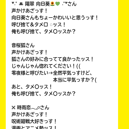
꒷˖˚ ꔛ‬ 陽翠 向日葵
˖˚꒷さん
声かけあざっす！
向日葵さんもちょーかわいいと思うっす！
呼び捨て&タメ口 ◌ッス！
俺も呼び捨て、タメ〇ッスか？
音桜狐さん
声かけあざっす！
狐さんの好みに合ってて良かったッス！
じゃんじゃん惚れてください！((
零夜様と呼びたい→全然平気っすけど、
本当に平気っすか？(
あと、タメ〇ッス！
俺も呼び捨て、タメ〇ッスか？
𓏴 時雨恋𓂃𓈒𓏸さん
声かけあざっす！
呪術廻戦大好きっす！
漫画とアニメ勢ッス！