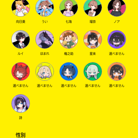
向日葵
うい
七海
瑠奈
ノア
ルイ
ほまれ
権之助
星来
選べません
選べません
選べません
選べません
選べません
選べません
詩
性別