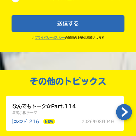
小学6年
・ポプラ社の宣伝物で紹介させてもらうことがある
中学1年
よ。
送信する
・かき終えたら、人を傷つけていたり、個人情報をか
中学2年
きこんでいたり、字がまちがっていたりしないか、読
※
プライバシーポリシー
の同意の上送信お願いします
中学3年
みなおしてみてね。
高校生以上
その他のトピックス
なんでもトーク☆Part.114
#掲示板テーマ
216
2026年08月04日
コメント
NEW