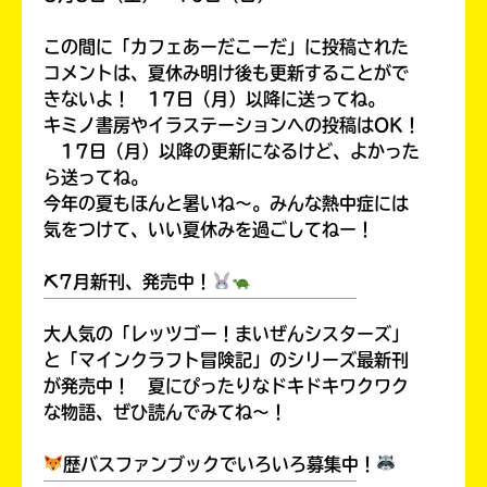
この間に「カフェあーだこーだ」に投稿された
コメントは、夏休み明け後も更新することがで
きないよ！ 17日（月）以降に送ってね。
キミノ書房やイラステーションへの投稿はOK！
17日（月）以降の更新になるけど、よかった
ら送ってね。
今年の夏もほんと暑いね～。みんな熱中症には
気をつけて、いい夏休みを過ごしてねー！
⛏7月新刊、発売中！
￣￣￣￣￣￣￣￣￣￣￣￣￣￣￣￣￣￣
大人気の「レッツゴー！まいぜんシスターズ」
キミノラジオ配信中！
いろんな動画が
と「マインクラフト冒険記」のシリーズ最新刊
見られる
が発売中！ 夏にぴったりなドキドキワクワク
な物語、ぜひ読んでみてね～！
歴バスファンブックでいろいろ募集中！