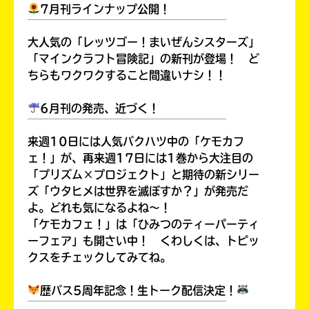
7月刊ラインナップ公開！
￣￣￣￣￣￣￣￣￣￣￣￣￣￣￣￣￣￣
大人気の「レッツゴー！まいぜんシスターズ」
「マインクラフト冒険記」の新刊が登場！ ど
キーワードから探す
ちらもワクワクすること間違いナシ！！
6月刊の発売、近づく！
￣￣￣￣￣￣￣￣￣￣￣￣￣￣￣￣￣￣
来週10日には人気バクハツ中の「ケモカフ
ェ！」が、再来週17日には1巻から大注目の
「プリズム×プロジェクト」と期待の新シリー
ズ「ウタヒメは世界を滅ぼすか？」が発売だ
オフィシャルアカウント
よ。どれも気になるよね～！
「ケモカフェ！」は「ひみつのティーパーティ
ーフェア」も開さい中！ くわしくは、トピッ
クスをチェックしてみてね。
SNSでシェアする
歴バス5周年記念！生トーク配信決定！
￣￣￣￣￣￣￣￣￣￣￣￣￣￣￣￣￣￣