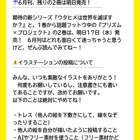
6月刊、残りの2冊は明日発売！
￣￣￣￣￣￣￣￣￣￣￣￣￣￣￣￣￣￣
期待の新シリーズ『ウタヒメは世界を滅ぼす
か？』と、1巻から話題フットウ中の『プリズム
×プロジェクト』の2巻は、明日17日（水）発
売！ 6月刊はどれも面白くて迷っちゃうと思う
けど、ぜんぶ読んでみてね～！
イラステーションの投稿について
￣￣￣￣￣￣￣￣￣￣￣￣￣￣￣￣￣￣
みんな、いつも素敵なイラストをありがとう！
書店に届いた
何度もお願いしているし、注意書きにも書い
みんなからのお手紙が
てあることですが、改めてお願いです。
読める
以下のことは絶対にやめてね！
・トレス（他人の絵を下敷きにして、線をなぞ
ったりすること）
・他人の絵を自分が描いたように投稿すること
・AIやフリー素材を使うこと（フリー素材かど