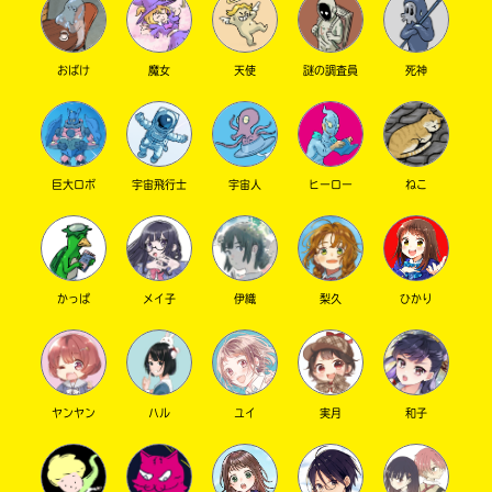
んなの熱気がこっちまで伝わってくるよ～！！
Loading
.
.
.
また読んだら感想聞かせてね！
おばけ
魔女
天使
謎の調査員
死神
入
キミノベル編集部 さん ／ ひみつ ／ 高校生以上
力
2025.08.26
わかる
人気 !!
内
楽しんでいこー！！
容
に
巨大ロボ
宇宙飛行士
宇宙人
ヒーロー
ねこ
エ
【おねがい】みんな、カフェあーだこーだにた
ラ
ー
くさんの投稿ありがとう！ みんながキミノマ
が
チで交流してくれること、編集部もとてもうれ
かっぱ
メイ子
伊織
梨久
ひかり
あ
しく思ってます！
る
ただ、ちょっと困ったことに、本づくりと、み
の
んなの投稿を掲載するのと、両方にだんだん手
で、
元が追いつかなくなってきました。ごめんなさ
も
ヤンヤン
ハル
ユイ
実月
和子
い！
う
一
そこでみんなに相談です。お友達への呼びかけ
度
い