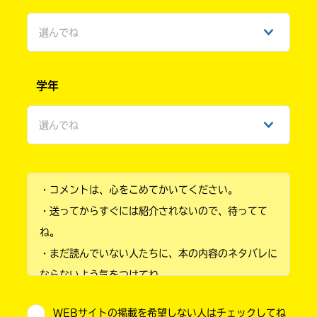
選んでね
男性
学年
女性
選んでね
ひみつ
小学1年
・コメントは、心をこめてかいてください。
小学2年
・送ってからすぐには紹介されないので、待ってて
小学3年
ね。
・まだ読んでいない人たちに、本の内容のネタバレに
小学4年
ならないよう気をつけてね。
小学5年
・キャンペーン開催中は、投稿した後の画面にバナー
WEBサイトの掲載を希望しない人はチェックしてね
が出るので、そこから応募してね。