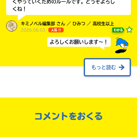
くやっていくためのルールです。どうぞよろし
くね！
キミノベル編集部 さん ／ ひみつ ／ 高校生以上
2026.06.03
わかる
人気 !!
よろしくお願いします～！
もっと読む
キミノマチ再開です！
￣￣￣￣￣￣￣￣￣￣￣￣￣￣
みんな～！ 夏休みは満喫できたかな!? 編集
部もおかげさまで、ゆっくりすることができま
した。ありがとう！
コメントをおくる
お伝えしていた通り、夏休み期間中のあーだこ
ーだへの投稿は、更新することができません。
でも、編集部では読ませてもらったよ～！ ま
た投稿してくれるとうれしいです。