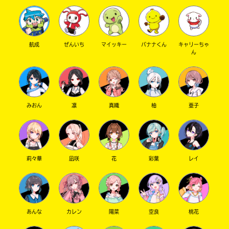
キミノベル編集部 さん ／ ひみつ ／ 高校生以上
2023.09.13
わかる
人気 !!
航成
ぜんいち
マイッキー
バナナくん
キャリーちゃ
やった～～～～～！！！！
ん
みおん
凛
真織
柚
亜子
莉々華
凪咲
花
彩葉
レイ
あんな
カレン
陽菜
空良
桃花