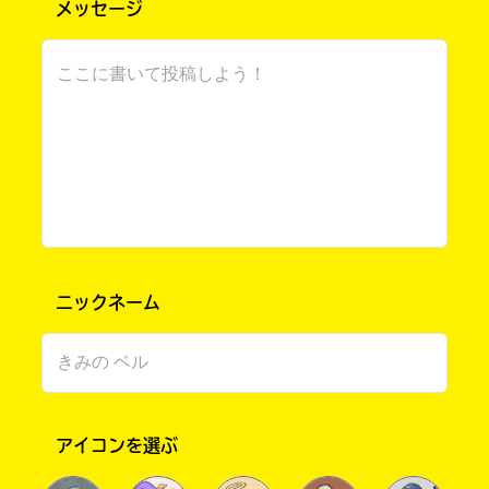
メッセージ
そして、ここからすこしお願いです。
今、編集部の体制的に、更新作業がすこし手い
っぱいになっています。更新が遅れちゃった
り、なにか予期せぬエラーが出ちゃったりする
こともあるかもしれません。でも、ちゃんと対
応はしていくつもりなので、気長に、やさしい
気持ちで待ってもらえるとありがたいです。
また、改めて、投稿するときは注意事項をよく
読んで、あまり長くなり過ぎないようにまとめ
てもらえると、とっても助かります！ これか
ニックネーム
らもキミノマチをいい形で続けていくために
も、みんなで協力していこうね☆
歴史ゴーストバスターズ⑩いよいよ発売！
￣￣￣￣￣￣￣￣￣￣￣￣￣￣
みんなお待ちかねの歴バス10巻、ためし読みも
アイコンを選ぶ
公開になって、いよいよ発売です！ すでにみ