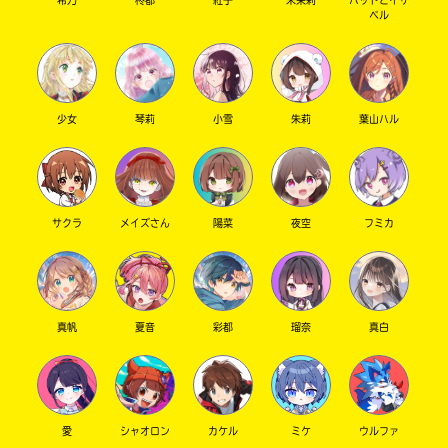
ベル
9月刊が発売になったよ!!
￣￣￣￣￣￣￣￣￣￣￣￣
少女
琴莉
小雪
朱莉
葉山ハル
『12星座男子』『裏博物館からの脱出ゲーム』
『桧山先輩はわたしの○○！②』、『おちゃめ
なふたごの秘密』が発売！！！！
めちゃくちゃおもしろくて、かわいい4冊。ぜひ
書店でゲットしてみてね
サクラ
メイズさん
陽菜
夜空
フミカ
感想も待ってるよ～～～～～～～～！！！！
おしらせ
真帆
夏音
彩都
瑠奈
真白
￣￣￣￣￣￣￣￣￣￣￣￣
『歴史ゴーストバスターズ⑥』の感想コメント
欄がパンクしてしまっていて、新しいコメント
を更新できない状態です。ごめんね！
愛
シャオロン
カケル
ミケ
ウルファ
対応中ですので、しばらくお待ちください。