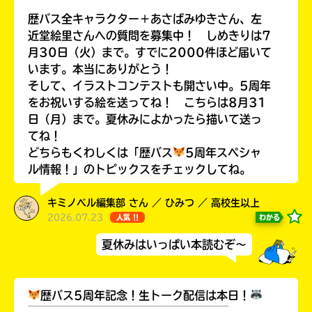
￣￣￣￣￣￣￣￣￣￣￣￣￣￣￣￣￣￣
歴バス全キャラクター＋あさばみゆきさん、左
近堂絵里さんへの質問を募集中！ しめきりは7
月30日（火）まで。すでに2000件ほど届いて
います。本当にありがとう！
そして、イラストコンテストも開さい中。5周年
をお祝いする絵を送ってね！ こちらは8月31
日（月）まで。夏休みによかったら描いて送っ
てね！
どちらもくわしくは「歴バス
5周年スペシャ
ル情報！」のトピックスをチェックしてね。
キミノベル編集部 さん ／ ひみつ ／ 高校生以上
みんなの絵が
見られる
2026.07.23
わかる
人気 !!
ギャラリー
夏休みはいっぱい本読むぞ～
歴バス5周年記念！生トーク配信は本日！
￣￣￣￣￣￣￣￣￣￣￣￣￣￣￣￣￣￣