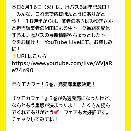
本日6月16日（火）は、歴バス5周年記念日！
みんな、これまで応援ほんとうにありがと
う！ 18時半からは、著者のあさばみゆきさん
と担当編集者のM田による生トーク番組を配信
するよ。歴バスの最新情報やちょっとしたトー
クをお届け！ YouTube Liveにて。お楽しみ
に！
URLはこちら
https://www.youtube.com/live/WVjaR
e74n90
自分だけの
ケモカフェ！5巻、発売即重版決定！
本だなが作れる！
￣￣￣￣￣￣￣￣￣￣￣￣￣￣￣￣￣￣
『ケモカフェ！』5巻が先週発売になったけど、
なんともう重版が決まったよ！ たくさん読ん
でくれてありがとう
フェアも大好評です。
チェックしてみてね！