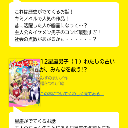
これは歴史がでてくるお話！
キミノベルで人気の作品！
昔に活躍した人が幽霊になって…？
主人公＆イケメン男子のコンビ最強すぎ！
社会の点数があがるかも・・・・・・？
12星座男子（１）わたしの占い
が、みんなを救う!?
みずのまい／作
福きつね／絵
この本についてくわしく見てみる！
大人気
シリーズに
出会える
星座がでてくるお話！
主人公ちゃんのもとにある日星座の名前とにた