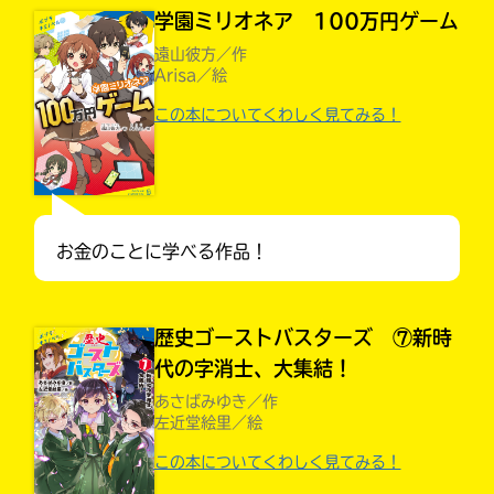
学園ミリオネア 100万円ゲーム
遠山彼方／作
Arisa／絵
この本についてくわしく見てみる！
お金のことに学べる作品！
自分だけの
本だなが作れる！
歴史ゴーストバスターズ ⑦新時
代の字消士、大集結！
あさばみゆき／作
左近堂絵里／絵
この本についてくわしく見てみる！