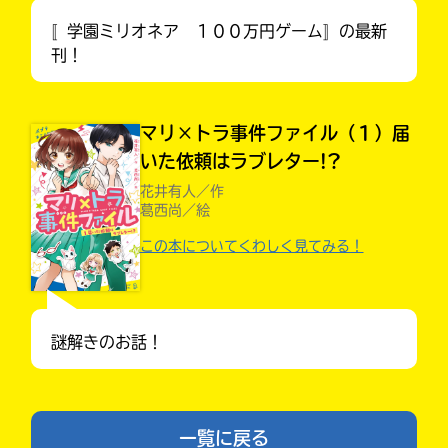
〚学園ミリオネア １００万円ゲーム〛の最新
刊！
キーワードから探す
マリ×トラ事件ファイル（１）届
いた依頼はラブレター!?
花井有人／作
葛西尚／絵
この本についてくわしく見てみる！
オフィシャルアカウント
謎解きのお話！
SNSでシェアする
一覧に戻る