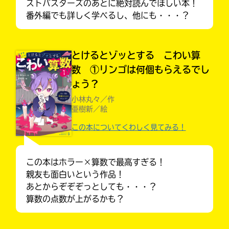
ストバスターズのあとに絶対読んでほしい本！
番外編でも詳しく学べるし、他にも・・・？
とけるとゾッとする こわい算
数 ①リンゴは何個もらえるでし
ょう？
小林丸々／作
亜樹新／絵
この本についてくわしく見てみる！
みんなの絵が
見られる
この本はホラー×算数で最高すぎる！
ギャラリー
親友も面白いという作品！
あとからぞぞぞっとしても・・・？
算数の点数が上がるかも？