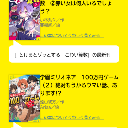
数 ②赤い女は何人いるでしょ
一
度
う？
い
確
い
小林丸々／作
え
認
亜樹新／絵
し
この本についてくわしく見てみる！
て
み
て
〚とけるとゾッとする こわい算数〛の最新刊
ね
このマチのことを
戻
もっと知りたい
る
キミに
学園ミリオネア 100万円ゲーム
（２）絶対もうかるウマい話、あ
ります!?
遠山彼方／作
Arisa／絵
この本についてくわしく見てみる！