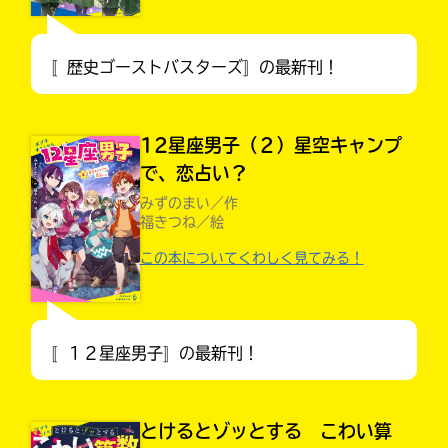
〚歴史ゴーストバスターズ〛の最新刊！
入
12星座男子（２）星空キャンプ
力
で、恋占い？
内
容
みずのまい／作
に
福きつね／絵
エ
この本についてくわしく見てみる！
書店に届いた
ラ
みんなからのお手紙が
ー
読める
Loading
.
.
.
が
あ
る
〚１２星座男子〛の最新刊！
の
で、
も
とけるとゾッとする こわい算
う