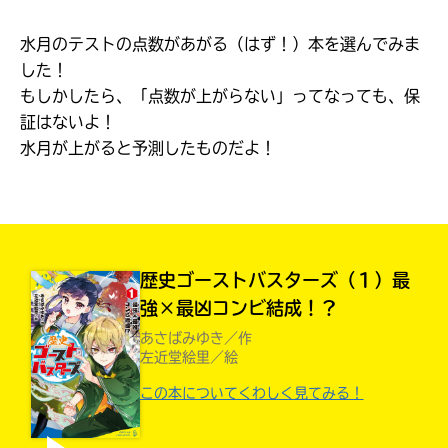
見つかる
本を飛び出して
水月のテストの点数があがる（はず！）本を選んでみま
みんなとおしゃべり
できる掲示板
した！
もしかしたら、「点数が上がらない」ってなっても、保
証はないよ！
水月が上がると予測したものだよ！
歴史ゴーストバスターズ（１）最
強×最凶コンビ結成！？
あさばみゆき／作
左近堂絵里／絵
本を飛び出して
みんなとおしゃべり
この本についてくわしく見てみる！
できる掲示板