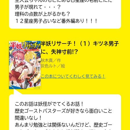
男子が現れて・・・？
理科の点数が上がるかも？
１２星座男子占いなど番外編あり！！！
半妖リサーチ！（１）キツネ男子
に、失神寸前!?
秋木真／作
灰色ルト／絵
この本についてくわしく見てみる！
キミノラジオ配信中！
いろんな動画が
見られる
このお話は妖怪がでてくるお話！
歴史ゴーストバスターズが好きなら面白いこと
間違いなし！
あんまり勉強とは関係ないんだけど、歴史ゴー