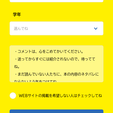
ラ
ま
男性
ー
し
学年
て
が
ｄ
女性
は、
あ
ブ
各
る
ッ
選んでね
ネ
ひみつ
の
ク
ッ
で、
ト
小学1年
も
書
う
店
・コメントは、心をこめてかいてください。
小学2年
一
の
・送ってからすぐには紹介されないので、待ってて
検
度
い
小学3年
索
確
い
ね。
BOOK☆WALKER
え
機
認
・まだ読んでいない人たちに、本の内容のネタバレに
能
小学4年
し
を
ならないよう気をつけてね。
て
ご
小学5年
み
・キャンペーン開催中は、投稿した後の画面にバナー
利
て
用
WEBサイトの掲載を希望しない人はチェックしてね
が出るので、そこから応募してね。
小学6年
ね
く
ブ
・ポプラ社の宣伝物で紹介させてもらうことがある
だ
ッ
中学1年
さ
戻
よ。
ク