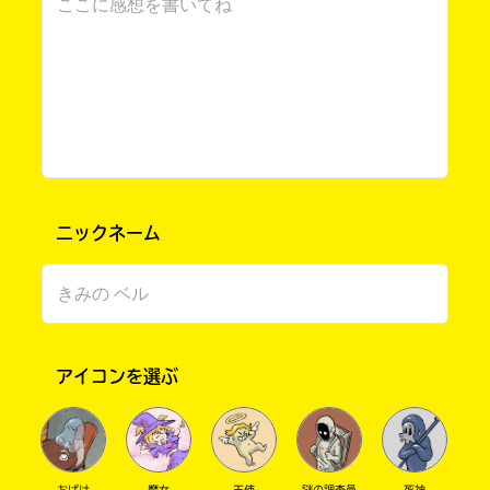
た
電
「転落死」も最初はびっくりしましたが、不器
子
用な虎なりの告白だったと知ると、ついついニ
大
書
ヤけてしまいます。お互いに、思い合っている
垣
籍
はずなのにすれ違ってしまう友情。おもしろさ
書
ス
ト
店
の中に、感動するエピソードもあり、自分が真
ア
理になった気分で読みすすめました。誰も悪く
は
ないいざこざに、涙を誘われます…。でも、落
書
ち込む真理に対する虎のあたたかいはげましは
勝
ニックネーム
籍
木
最高です！！
の
書
紹
介
店
いくつかのナゾが、パズルのピースがはまるよ
ペ
うに解き明かされて、最後の方は圧巻でした
ー
虎視点で終わるところも最高です。続きを読み
ジ
アイコンを選ぶ
紀
たいと感じるラストも大好きです…！
に
伊
直
国
接
読者モニター 緋乃ことり さん ／ 女性 ／ 中学2年
移
屋
2022.08.23
わかる
人気 !!
動
書