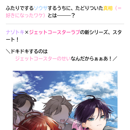
ふたりでする
ソウサ
するうちに、たどりついた
真相
（＝
好きになったワケ）
とは———？
ナゾトキ
×
ジェットコースターラブ
の新シリーズ、スタ
ート！
＼ドキドキするのは
ジェットコースターのせい
なんだからぁぁあ！／
キミノラジオ配信中！
いろんな動画が
見られる