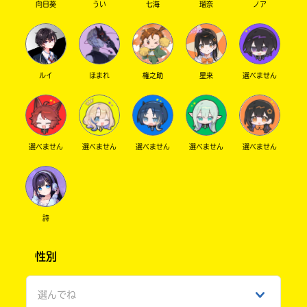
ジ
向日葵
うい
七海
瑠奈
ノア
に
直
接
移
Loading
.
.
.
動
ルイ
ほまれ
権之助
星来
選べません
で
セ
き
ブ
ま
ン
す。
ネ
そ
選べません
選べません
選べません
選べません
選べません
ッ
れ
ト
以
シ
外
ョ
の
ネ
ッ
詩
ッ
入
ピ
ト
力
ン
書
内
性別
グ
店
容
に
に
つ
選んでね
エ
き