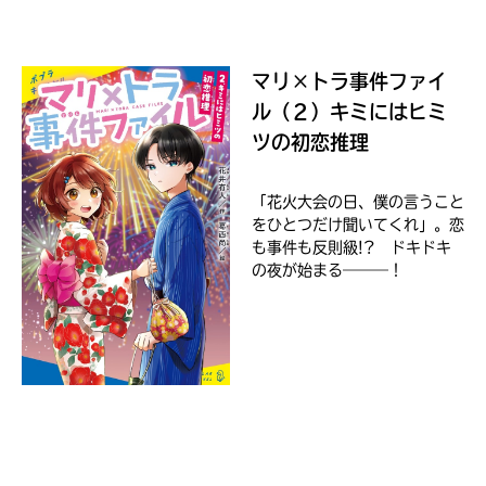
ョ
ッ
ピ
マリ×トラ事件ファイ
ン
グ
ル（２）キミにはヒミ
ツの初恋推理
「花火大会の日、僕の言うこと
をひとつだけ聞いてくれ」。恋
TSUTAYA
も事件も反則級!? ドキドキ
オンライン
の夜が始まる―――！
ショッピン
グ
honto