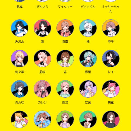
り！！
Kinoppy
さ
航成
ぜんいち
マイッキー
バナナくん
キャリーちゃ
ページをめくる手が止まりませんでした！！
い。
ん
大人気になって、長く続くシリーズになってほ
＊
しいです
印
の
実咲 さん ／ 女性 ／ 中学1年
つ
みおん
凛
真織
柚
亜子
Amazon
2022.09.17
わかる
読まれてるよ !!
い
た
ありがとう！ これからも応援してね！
ネ
ッ
ト
莉々華
凪咲
花
彩葉
レイ
書
店
コ
は
ミ
書
ッ
籍
ク
あんな
カレン
陽菜
空良
桃花
の
シ
紹
介
ー
ペ
モ
ー
ア