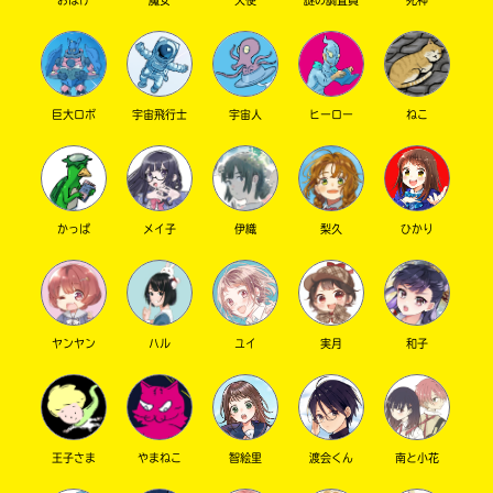
おばけ
魔女
天使
謎の調査員
死神
で
1章から最終章まで、ぜんぶいいよね♡ 2巻も、楽
店
き
しみにしていてね～！
ま
す。
そ
三
巨大ロボ
宇宙飛行士
宇宙人
ヒーロー
ねこ
れ
省
以
堂
ずっと気になっていたマリ×トラ事件ファイ
外
書
ル､､､！
の
店
やっと見つけて読みました､､､
電
子
ｻｲｺｳﾅﾝﾃﾞｽｶﾈ？（読みづらくてすみません）
かっぱ
メイ子
伊織
梨久
ひかり
書
ミステリー×ラブコメというみたことのないジ
籍
TSUTAYA
ャンル！
ス
鳥海真理、月山虎という魅力的な登場人物の
ト
数々､､､！
ア
ヤンヤン
ハル
ユイ
実月
和子
東
に
ありがとうございます！ありがとうございま
山
つ
す！*\\(^o^)/*
き
堂
尊さをありがとう！転落死（恋に落ちた）をあ
ま
りがとう！
し
王子さま
やまねこ
智絵里
渡会くん
南と小花
どれだけ感謝を伝えてもこの気持ちを伝えられ
て
Book
は、