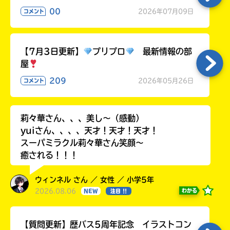
ョ
00
2026年07月09日
コメント
ッ
ピ
ン
グ
【7月3日更新】
プリプロ
最新情報の部
屋
209
2026年05月26日
コメント
TSUTAYA
莉々華さん、、、美し〜（感動）
オンライン
yuiさん、、、、天才！天才！天才！
ショッピン
スーパミラクル莉々華さん笑顔〜
グ
癒される！！！
ウィンネル さん ／ 女性 ／ 小学5年
2026.08.06
わかる
NEW
注目 !!
honto
【質問更新】歴バス5周年記念 イラストコン