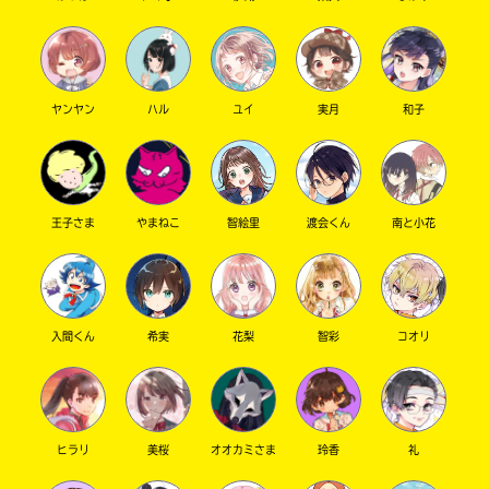
は、
籍
各
の
電
紹
子
介
書
ペ
ヤンヤン
ハル
ユイ
実月
和子
籍
ー
ス
ジ
ト
に
ア
直
に
接
て
移
王子さま
やまねこ
智絵里
渡会くん
南と小花
ご
動
確
で
認
き
く
ま
だ
す。
入間くん
希実
花梨
智彩
コオリ
さ
い。
＊
旭
印
屋
の
ヒラリ
美桜
オオカミさま
玲香
礼
書
つ
店
い