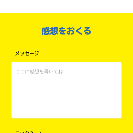
もう、この情報だけで面白そうっ！
電
の
それに、表紙可愛い
フミカちゃんもカラフ
子
書
書
店
ルで小さくて可愛いっ
籍
で
絶対読む!!
キーワードから探す
感想をおくる
ス
お
ト
求
く(ｪ)ま さん ／ 女性 ／ 中学2年
ア
め
2023.09.02
わかる
人気 !!
に
い
メッセージ
よ
た
でしょでしょ～～～！ ぜひ読んでみてね♡
り
だ
ま
け
し
ま
て
す。
フミカちゃん可愛すぎ！ガチで尊い！！「こわ
は、
下
オフィシャルアカウント
い算数」勉強したい！
こ
記
の
の
Hazakura さん ／ 女性 ／ 小学6年
本
リ
の
ン
2023.09.01
わかる
人気 !!
電
ク
でしょでしょ～！
子
か
SNSでシェアする
書
ら、
籍
書