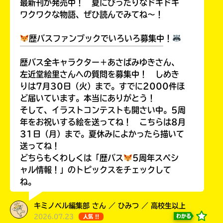
最新刊が発売中！ 夏にぴったりなドキドキ
る
い。
パ
ワクワクな物語、ぜひ読んでみてね～！
ス
歴バスファンブックでいろいろ募集中！
￣￣￣￣￣￣￣￣￣￣￣￣￣￣￣￣￣￣
kodo-
歴バス全キャラクター＋あさばみゆきさん、
mall
左近堂絵里さんへの質問を募集中！ しめき
りは7月30日（火）まで。すでに2000件ほ
BookLive!
ど届いています。本当にありがとう！
そして、イラストコンテストも開さい中。5周
年をお祝いする絵を送ってね！ こちらは8月
Amazon
31日（月）まで。夏休みによかったら描いて
送ってね！
honto
どちらもくわしくは「歴バス
5周年スペシ
ャル情報！」のトピックスをチェックして
ね。
e-
hon
キミノベル編集部 さん ／ ひみつ ／ 高校生以上
2026.07.23
わかる
人気 !!