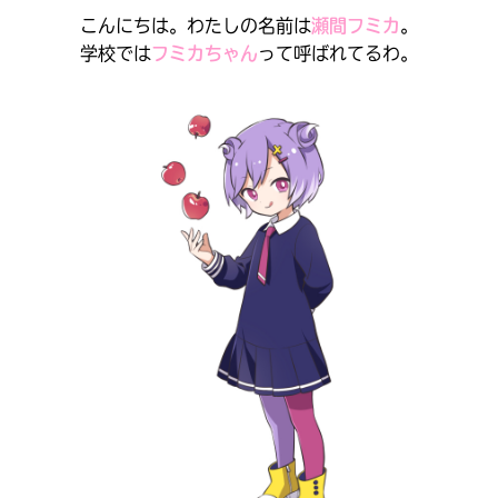
こんにちは。わたしの名前は
瀬間フミカ
。
学校では
フミカちゃん
って呼ばれてるわ。
大人気
シリーズに
出会える