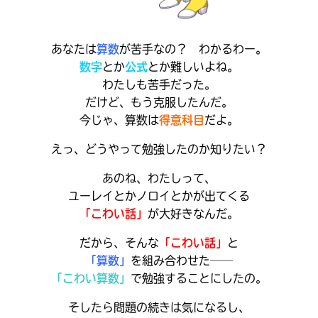
あなたは
算数
が苦手なの？ わかるわー。
数字
とか
公式
とか難しいよね。
わたしも苦手だった。
だけど、もう克服したんだ。
今じゃ、算数は
得意科目
だよ。
えっ、どうやって勉強したのか知りたい？
あのね、わたしって、
ユーレイとかノロイとかが出てくる
「こわい話」
が大好きなんだ。
キミノラジオ配信中！
いろんな動画が
見られる
だから、そんな
「こわい話」
と
「算数」
を組み合わせた──
「こわい算数」
で勉強することにしたの。
そしたら問題の続きは気になるし、