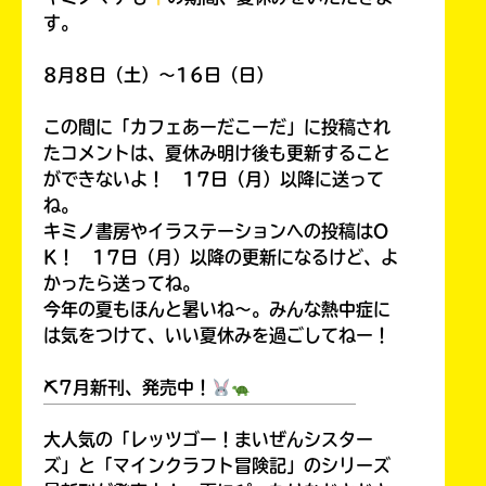
ラ
ま
す。
ー
し
て
が
ｄ
8月8日（土）～16日（日）
は、
あ
ブ
各
る
ッ
この間に「カフェあーだこーだ」に投稿され
ネ
の
ク
ッ
たコメントは、夏休み明け後も更新すること
で、
ト
ができないよ！ 17日（月）以降に送って
も
書
ね。
う
店
キミノ書房やイラステーションへの投稿はO
一
の
K！ 17日（月）以降の更新になるけど、よ
検
度
い
索
確
かったら送ってね。
い
BOOK☆WALKER
え
機
認
今年の夏もほんと暑いね～。みんな熱中症に
能
し
は気をつけて、いい夏休みを過ごしてねー！
を
て
ご
み
⛏7月新刊、発売中！
利
て
用
￣￣￣￣￣￣￣￣￣￣￣￣￣￣￣￣￣￣
ね
く
ブ
大人気の「レッツゴー！まいぜんシスター
だ
ッ
ズ」と「マインクラフト冒険記」のシリーズ
さ
戻
ク