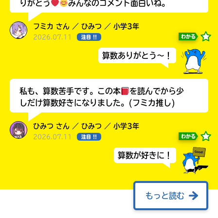
りがとう
みんなのコメント面白いね。
フミカ さん ／ ひみつ ／ 小学3年
2026.07.11
わかる
注目 !!
算数ありがとう～！
私も、算数苦手です。この本
を読んでから少
購
電
しだけ算数好きになりました。(フミカ推し)
このマチのことを
入
子
もっと知りたい
の
書
キミに
ひみつ さん ／ ひみつ ／ 小学3年
ご
籍
2026.07.11
わかる
注目 !!
案
購
内
入
算数が好きに！
の
ご
書
案
店
もっと読む
内
全
小林丸々先生の新しい話――「こわい算数」。
国