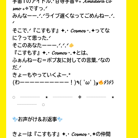
宇宙1のアイドル.ᐟ甘寺宇宙✧₊ 𝓐𝓶𝓪𝓭𝓮𝓻𝓪 𝓒𝓸
𝓼𝓶𝓸 ₊✧ですっ.ᐟ
みんなーー.ᐟ.ᐟライブ遅くなってごめんねー.ᐟ.
ᐟ
そこで.ᐟ『こすもす』✦.· 𝓒𝓸𝓼𝓶𝓸𝓼 ·.✦ってな
に？って思った.ᐟ
そこのあなたーーー.ᐟ.ᐟ.ᐟ
『こすもす』✦.· 𝓒𝓸𝓼𝓶𝓸𝓼 ·.✦とは、
ふぁんねーむ＝ポプ友に対しての言葉.ᐟなの
だ.ᐟ
きょーもやっていくよー.ᐣ
(わーーーーーーーーーー！)٩( 'ω' )و
ﾒﾗﾒﾗ
◌ ┈┈┈┈ ⋆ ┈┈┈┈ ✧ ┈┈┈┈ ⋆
┈┈┈┈ ◌
お声がけ&お返事
きょーは『こすもす』✦.· 𝓒𝓸𝓼𝓶𝓸𝓼 ·.✦の仲間