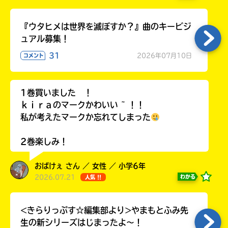
Rakuten
kobo
『ウタヒメは世界を滅ぼすか？』曲のキービジ
紀
ュアル募集！
伊
31
2026年07月10日
コメント
國
屋
書
Reader
1巻買いました ！
店
Store
ｋｉｒａのマークかわいい ~ ！！
私が考えたマークか忘れてしまった
2巻楽しみ！
セ
ブ
おばけぇ さん ／ 女性 ／ 小学6年
ン
2026.07.21
わかる
人気 !!
ネ
ッ
ト
<きらりっぷす☆編集部より>やまもとふみ先
シ
生の新シリーズはじまったよ～！