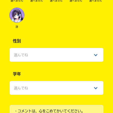
選べません
選べません
選べません
選べません
選べません
書
店
購
入
ebook
方
詩
japan
法
の
詳
性別
細
は、
選んでね
各
店
COCORO
の
男性
BOOKS
サ
学年
イ
女性
ト
で
選んでね
ひみつ
ご
確
小学1年
認
紀伊國屋
く
書店
・コメントは、心をこめてかいてください。
だ
小学2年