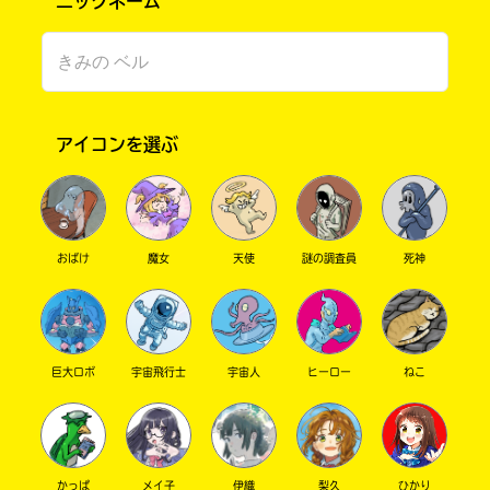
ニックネーム
を
店
算数×怖いって面白いに決まってんじゃん！
扱
の
っ
在
いちごラテ さん ／ 女性 ／ 小学5年
て
庫
い
が
2023.09.24
わかる
人気 !!
な
検
楽しみにしててね☆
アイコンを選ぶ
い
索
場
で
合
き
が
ま
ご
す。
ざ
おばけ
魔女
天使
謎の調査員
死神
い
＊
ま
印
す。
の
電
つ
子
い
巨大ロボ
宇宙飛行士
宇宙人
ヒーロー
ねこ
書
た
籍
書
の
店
価
は
格
書
かっぱ
メイ子
伊織
梨久
ひかり