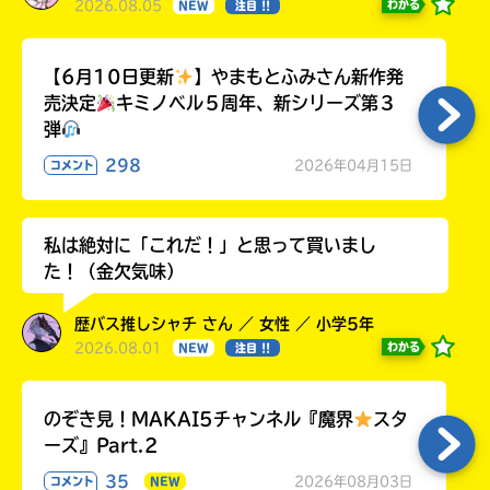
2026.08.05
わかる
NEW
注目 !!
【6月10日更新
】やまもとふみさん新作発
売決定
キミノベル５周年、新シリーズ第３
弾
298
2026年04月15日
コメント
私は絶対に「これだ！」と思って買いまし
た！（金欠気味）
歴バス推しシャチ さん ／ 女性 ／ 小学5年
2026.08.01
わかる
NEW
注目 !!
のぞき見！MAKAI5チャンネル『魔界
スタ
ーズ』Part.2
35
2026年08月03日
コメント
NEW