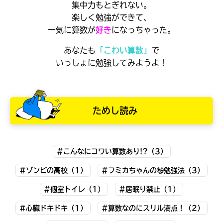
集中力もとぎれない。
楽しく勉強ができて、
一気に算数が
好き
になっちゃった。
あなたも
「こわい算数」
で
いっしょに勉強してみようよ！
ためし読み
みんなの絵が
#こんなにコワい算数あり!?（3）
見られる
ギャラリー
#ゾンビの高校（1）
#フミカちゃんの㊙勉強法（3）
#個室トイレ（1）
#居眠り禁止（1）
#心臓ドキドキ（1）
#算数なのにスリル満点！（2）