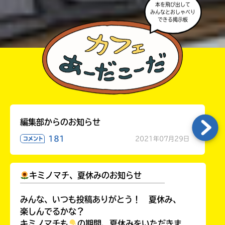
ジ
みんなとおしゃべり
に
できる掲示板
直
接
移
Loading
.
.
.
動
で
セ
き
ブ
ま
ン
す。
ネ
そ
ッ
れ
ト
編集部からのお知らせ
以
シ
外
181
2021年07月29日
コメント
ョ
の
ネ
ッ
ッ
入
ピ
ト
キミノマチ、夏休みのお知らせ
力
ン
書
内
￣￣￣￣￣￣￣￣￣￣￣￣￣￣￣￣￣￣
グ
店
容
みんな、いつも投稿ありがとう！ 夏休み、
に
に
楽しんでるかな？
つ
エ
キミノマチも
の期間、夏休みをいただきま
き