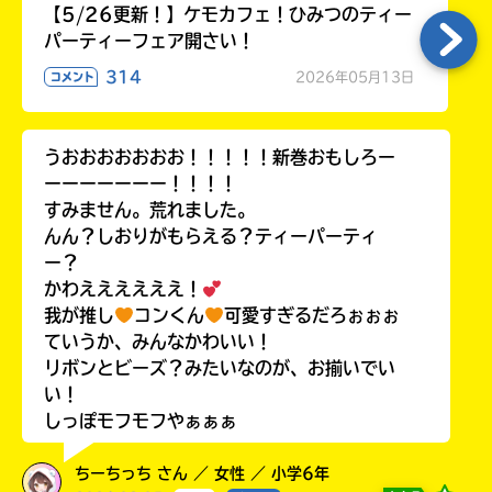
【5/26更新！】ケモカフェ！ひみつのティー
パーティーフェア開さい！
314
2026年05月13日
コメント
HMV&BOOKS
online
うおおおおおおお！！！！！新巻おもしろー
ーーーーーーー！！！！
すみません。荒れました。
んん？しおりがもらえる？ティーパーティ
ー？
かわええええええ！
我が推し
コンくん
可愛すぎるだろぉぉぉ
ていうか、みんなかわいい！
リボンとビーズ？みたいなのが、お揃いでい
い！
しっぽモフモフやぁぁぁ
ちーちっち さん ／ 女性 ／ 小学6年