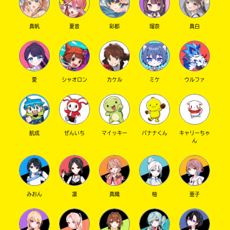
で
店
き
ま
真帆
夏音
彩都
瑠奈
真白
す。
そ
三
れ
省
以
堂
外
書
愛
シャオロン
カケル
ミケ
ウルファ
の
店
電
子
書
籍
TSUTAYA
航成
ぜんいち
マイッキー
バナナくん
キャリーちゃ
ス
ん
ト
ア
東
に
山
つ
き
堂
みおん
凛
真織
柚
亜子
ま
し
て
Book
は、