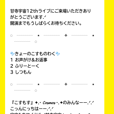
甘寺宇宙12thライブにご来場いただきあり
がとうございます.ᐟ
開演までもうしばらくお待ちください。
◌ ┈┈┈┈ ⋆ ┈┈┈┈ ✧ ┈┈┈┈ ⋆
┈┈┈┈ ◌
きょーのこすものわく
1 お声がけ&お返事
2 ふりーとーく
3 しつもん
◌ ┈┈┈┈ ⋆ ┈┈┈┈ ✧ ┈┈┈┈ ⋆
┈┈┈┈ ◌
『こすもす』✦.· 𝓒𝓸𝓼𝓶𝓸𝓼 ·.✦のみんなーー.ᐟ.ᐟ
こっんにっちはーー.ᐟ.ᐟ