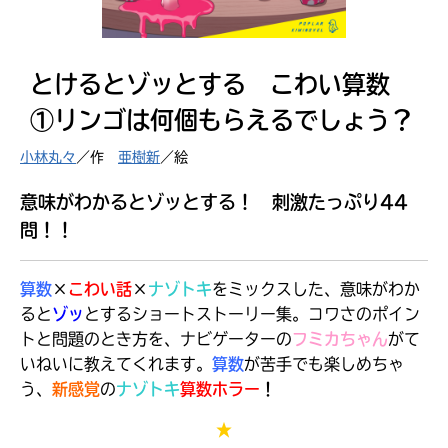
見つかる
とけるとゾッとする こわい算数
①リンゴは何個もらえるでしょう？
小林丸々
／作
亜樹新
／絵
意味がわかるとゾッとする！ 刺激たっぷり44
問！！
算数
×
こわい話
×
ナゾトキ
をミックスした、意味がわか
ると
ゾッ
とするショートストーリー集。コワさのポイン
トと問題のとき方を、ナビゲーターの
フミカちゃん
がて
いねいに教えてくれます。
算数
が苦手でも
楽しめちゃ
本を飛び出して
う、
新感覚
の
ナゾトキ
算数ホラー
！
みんなとおしゃべり
できる掲示板
★