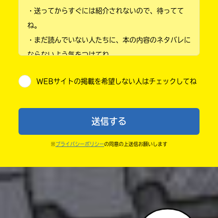
Kinoppy
さ
・送ってからすぐには紹介されないので、待ってて
い。
小学3年
ね。
＊
・まだ読んでいない人たちに、本の内容のネタバレに
小学4年
印
ならないよう気をつけてね。
の
小学5年
つ
・キャンペーン開催中は、投稿した後の画面にバナー
Amazon
い
WEBサイトの掲載を希望しない人はチェックしてね
が出るので、そこから応募してね。
た
小学6年
ネ
・ポプラ社の宣伝物で紹介させてもらうことがある
ッ
中学1年
よ。
ト
送信する
書
・かき終えたら、人を傷つけていたり、個人情報をか
中学2年
店
コ
きこんでいたり、字がまちがっていたりしないか、読
は
※
プライバシーポリシー
の同意の上送信お願いします
ミ
中学3年
書
みなおしてみてね。
ッ
籍
ク
の
高校生以上
シ
紹
介
ー
ペ
モ
ー
ア
本を飛び出して