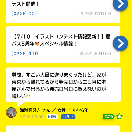
テスト開催！
00
2026年07月10日
コメント
Honya
Club
【7/10 イラストコンテスト情報更新！】歴
バス5周年
スペシャル情報！
410
2026年06月16日
コメント
yodobashi
質問、すごい大量に送りまくったけど、家が
東京から離れてるから発売日から二日目に本
屋さんで出るから発売日当日に買えないのが
悔しい
楽
天
海獣類好き さん ／ 女性 ／ 小学6年
ブ
2026.08.06
わかる
NEW
注目 !!
ッ
ク
ス