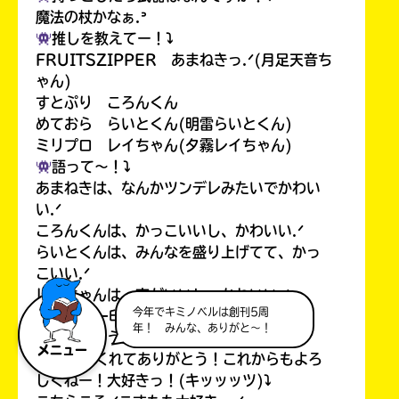
魔法の杖かなぁ.ᐣ
推しを教えてー！⤵︎
FRUITSZIPPER あまねきっ.ᐟ(月足天音ち
ゃん)
すとぷり ころんくん
めておら らいとくん(明雷らいとくん)
ミリプロ レイちゃん(夕霧レイちゃん)
語って〜！⤵︎
あまねきは、なんかツンデレみたいでかわい
い.ᐟ
ころんくんは、かっこいいし、かわいい.ᐟ
らいとくんは、みんなを盛り上げてて、かっ
こいい.ᐟ
レイちゃんは、声がいいし、かわいい.ᐟ
今年でキミノベルは創刊5周
私の第一印象！⤵︎
年！ みんな、ありがと～！
元気で強そう.ᐣ
メニュー
やってくれてありがとう！これからもよろ
しくねー！大好きっ！(キッッッツ)⤵︎