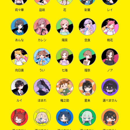
Search
各
莉々華
凪咲
花
彩葉
レイ
電
子
書
有
籍
隣
ス
堂
ト
あんな
カレン
陽菜
空良
桃花
ア
の
検
リ
索
ラ
機
向日葵
うい
七海
瑠奈
ノア
ィ
能
ア
を
ブ
ご
利
ル
用
ルイ
ほまれ
権之助
星来
選べません
く
だ
ネ
さ
ッ
い。
ト