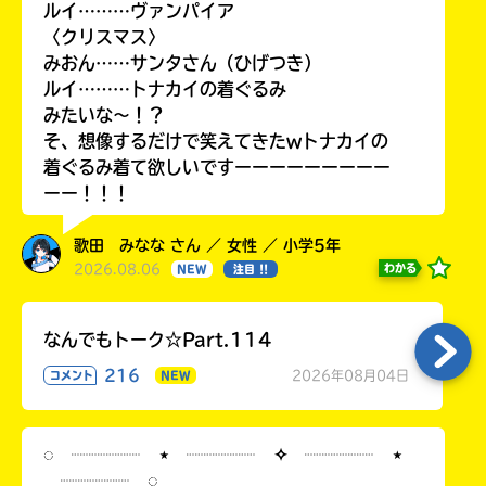
ルイ………ヴァンパイア
〈クリスマス〉
みおん……サンタさん（ひげつき）
ルイ………トナカイの着ぐるみ
みたいな〜！？
そ、想像するだけで笑えてきたwトナカイの
着ぐるみ着て欲しいですーーーーーーーーー
ーー！！！
歌田 みなな さん ／ 女性 ／ 小学5年
2026.08.06
わかる
NEW
注目 !!
なんでもトーク☆Part.114
216
2026年08月04日
コメント
NEW
◌ ┈┈┈┈ ⋆ ┈┈┈┈ ✧ ┈┈┈┈ ⋆
┈┈┈┈ ◌