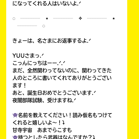
になってくれる人はいないよ.ᐟ
◌ ┈┈┈┈ ⋆ ┈┈┈┈ ✧ ┈┈┈┈ ⋆
┈┈┈┈ ◌
きょーは、名さまにお返事するよ.ᐟ
YUUさまっ.ᐟ
こっんにっちはーー.ᐟ.ᐟ
まだ、全然関わってないのに、関わってきた
人のところに書いてくれてありがとうござい
ます！
あと、誕生日おめでとうございます.ᐟ
夜闇部隊試験、受けますね.ᐟ
名前を教えてください！読み仮名もつけて
くれると嬉しいよ〜！⤵︎
甘寺宇宙 あまでらこすも
持つとしたら武器はなんですか？⤵︎