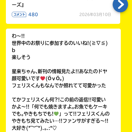
ーズ』
480
2026年03月10日
コメント
わ〜!!
世界中のお祭りに参加するのいいね!(≧∇≦)
b
楽しそう
星来ちゃん､新刊の情報見たよ!!あなたのドヤ
顔可愛いです
(ӦｖӦ｡)
フェリスくんもなんでか照れてて可愛かった
てかフェリスくん何?!この前の返信!!可愛い
かよ〜!!「何でも焼きますよ｡お魚でもケーキ
でも｡やきもちでも!
」って!!フェリスくんの
やきもち見てみたい…!!ファンサがすぎる〜!!
大好き(*˘︶˘*).｡.:*♡