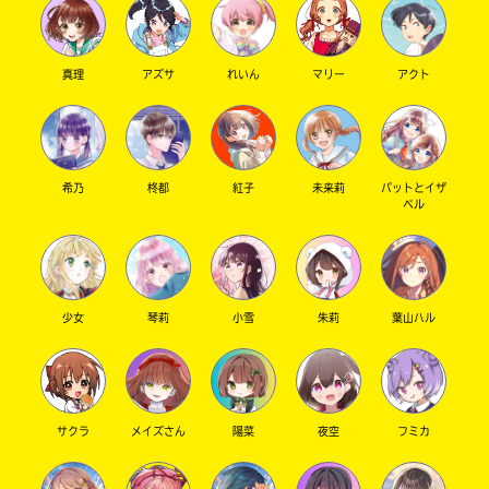
た
電
子
大
真理
アズサ
れいん
マリー
アクト
書
垣
籍
書
ス
ト
店
ア
希乃
柊都
紅子
未来莉
パットとイザ
は
ベル
書
勝
籍
木
の
書
紹
介
店
少女
琴莉
小雪
朱莉
葉山ハル
ペ
ー
ジ
紀
に
伊
直
国
接
サクラ
メイズさん
陽菜
夜空
フミカ
移
屋
動
書