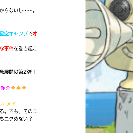
からないし……。
星空キャンプ
で
オ
な事件
を巻き起こ
急展開の第2弾！
子紹介
ん）メイ
る。でも、そのユ
もニクめない？
自分だけの
本だなが作れる！