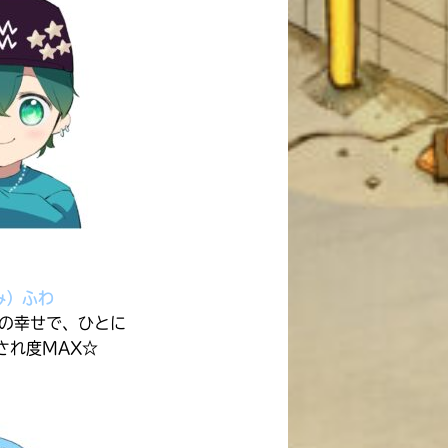
み）ふわ
の幸せで、ひとに
され度MAX☆