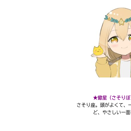
内
店
全
国
電
の
子
書
書
店
籍
で
ス
お
ト
求
ア
め
に
い
よ
た
り
だ
ま
け
し
★蠍星（さそりぼ
ま
て
す。
さそり座。頭がよくて、
は、
下
ど、やさしい一面
こ
書店に届いた
記
みんなからのお手紙が
の
の
読める
本
リ