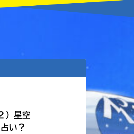
２）星空
恋占い？