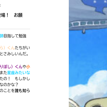
本を飛び出して
絵
みんなとおしゃべり
できる掲示板
登場！ お願
師
目指して勉強
ら）くん
たちがい
とさみしいんだ。
りぼし）くん
や
小
また
星座みたいな
たの！ もしかし
なのかな？
のことを
誰も知ら
キミノラジオ配信中！
いろんな動画が
見られる