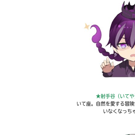
の
ン
電
ク
子
か
書
ら、
籍
書
を
店
扱
の
っ
在
て
庫
い
が
な
検
い
索
場
キーワードから探す
で
合
き
が
ま
ご
す。
★射手谷（いてや
ざ
入
い
いて座。自然を愛する冒険
＊
力
ま
いなくなっちゃ
印
内
す。
の
容
電
つ
に
子
い
書
エ