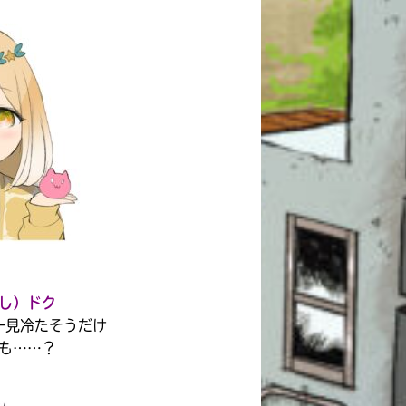
し）ドク
一見冷たそうだけ
も……？
このマチのことを
もっと知りたい
キミに