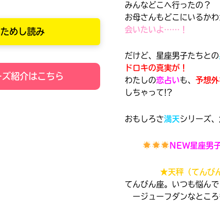
みんなどこへ行ったの？
お母さんもどこにいるかわ
会いたいよ……！
ためし読み
だけど、星座男子たちとの
ドロキの真実が！
ーズ紹介はこちら
わたしの
恋占い
も、
予想外
しちゃって!?
購
電
入
子
おもしろさ
満天
シリーズ、
の
書
ご
籍
NEW星座男
案
購
内
入
★天秤（てんび
の
てんびん座。いつも悩んで
みんなの絵が
ージューフダンなところ
ご
見られる
ギャラリー
案
書