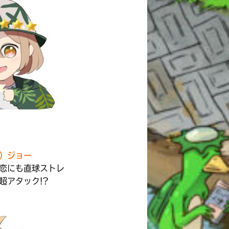
）ジョー
恋にも直球ストレ
超アタック!?