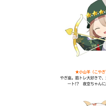
た
オフィシャルアカウント
籍
ラ
書
の
ー
店
価
は
が
格
書
あ
は、
籍
Loading
.
.
.
る
各
の
の
電
紹
で、
子
介
書
も
SNSでシェアする
ペ
籍
う
ー
ス
一
ジ
ト
に
度
い
ア
直
確
い
に
接
え
認
て
移
★小山羊（こやぎ
し
ご
動
やぎ座。筋トレ大好きで、
て
確
で
ート!? 夜空ちゃんに
み
認
き
く
て
ま
だ
ね
す。
さ
い。