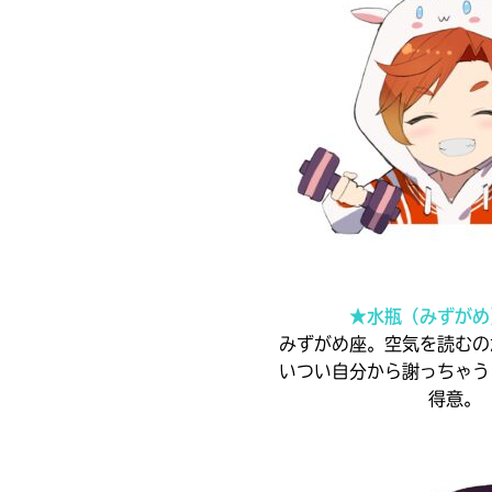
旭
戻る
＊
屋
印
書
の
つ
店
い
た
電
大
子
垣
書
書
籍
ス
店
ト
ア
は
勝
書
★水瓶（みずがめ
木
籍
みずがめ座。空気を読むの
書
の
いつい自分から謝っちゃう
紹
店
得意。
介
ペ
ー
紀
ジ
伊
に