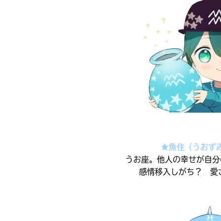
直
国
接
屋
移
書
動
店
で
き
ま
す。
三
そ
省
れ
堂
以
書
外
店
の
電
★魚住（うおず
子
書
うお座。他人の幸せが自分
TSUTAYA
籍
感情移入しがち？ 愛
ス
ト
東
ア
に
山
つ
堂