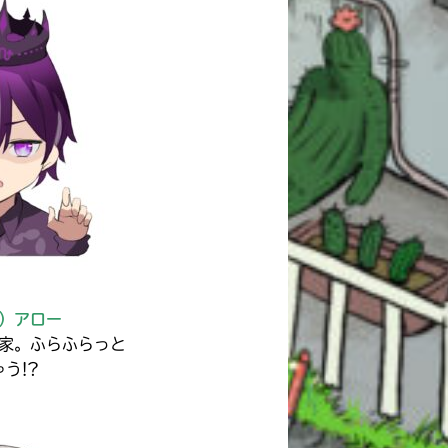
）アロー
家。ふらふらっと
う!?