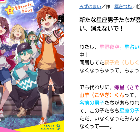
みずのまい
／作
福きつね
／
読みたい本が
見つかる
新たな星座男子たちが
い、消えないで！
わたし、
星野夜空
。
星占い
中！
同居してた
獅子倉（ししく
なくなっちゃって、ちょっ
でも代わりに、
蠍星（さそ
山羊（こやぎ）くん
って、
名前の男子
たちがあらわれ
て、この子たちも
星座の子
ただ、いなくなったみんな
なくって――。
大人気
シリーズに
出会える