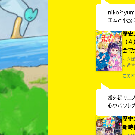
nikoとy
エムと小説
歴史
（４
会で
あさば
左近堂
この本
番外編で二
心ウバワレ
歴史
新時