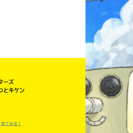
本を飛び出して
みんなとおしゃべり
できる掲示板
ターズ
つとキケン
キミノラジオ配信中！
く見てみる！
いろんな動画が
見られる