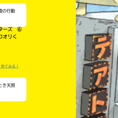
道の行動
ターズ ⑥
コオリく
く見てみる！
とき天照
自分だけの
本だなが作れる！