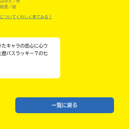
みゆき／作
絵里／絵
についてくわしく見てみる！
きたキャラの恋心に心ウ
た歴バスラッキー７の七
入
力
内
容
一覧に戻る
に
書店に届いた
エ
みんなからのお手紙が
ラ
読める
ー