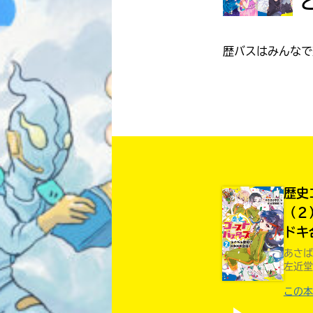
歴バスはみんなで
歴史
（２
ドキ
あさば
左近堂
この本