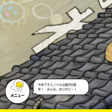
今年でキミノベルは創刊5周
年！ みんな、ありがと～！
メニュー