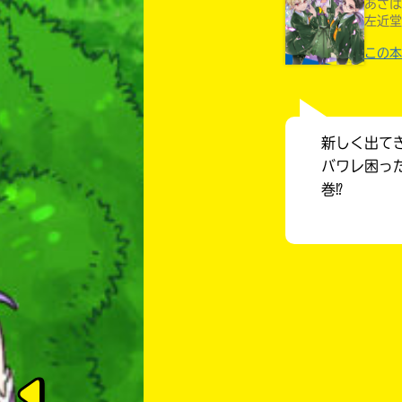
あさば
左近堂
この本
新しく出て
バワレ困っ
巻⁉