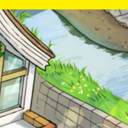
が
あ
る
の
Loading
.
.
.
で、
も
う
一
度
い
確
い
え
認
キーワードから探す
し
て
み
て
ね
戻る