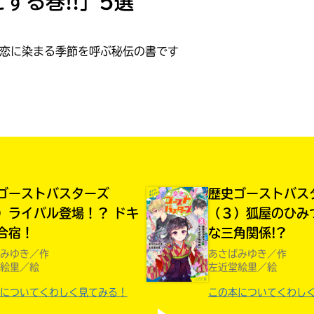
とする巻!!」5選
読みたい本が
見つかる
恋に染まる季節を呼ぶ秘伝の書です
ゴーストバスターズ
歴史ゴーストバス
）ライバル登場！？ ドキ
（３）狐屋のひみ
合宿！
な三角関係!?
みゆき／作
あさばみゆき／作
絵里／絵
左近堂絵里／絵
大人気
についてくわしく見てみる！
この本についてくわし
シリーズに
出会える