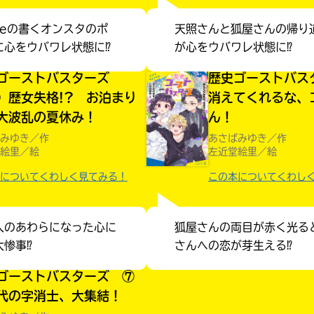
umeの書くオンスタのポ
天照さんと狐屋さんの帰り
に心をウバワレ状態に⁉
が心をウバワレ状態に⁉
ゴーストバスターズ
歴史ゴーストバス
）歴女失格!? お泊まり
消えてくれるな、
大波乱の夏休み！
ん！
みゆき／作
あさばみゆき／作
絵里／絵
左近堂絵里／絵
についてくわしく見てみる！
この本についてくわし
人のあわらになった心に
狐屋さんの両目が赤く光る
大惨事⁉
さんへの恋が芽生える⁉
ゴーストバスターズ ⑦
みんなの絵が
見られる
代の字消士、大集結！
ギャラリー