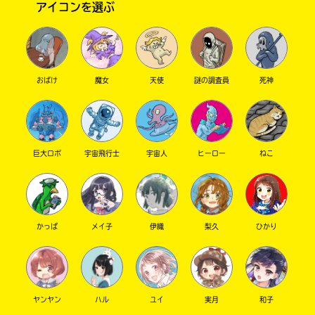
アイコンを選ぶ
を
店
扱
の
っ
在
こんにちはぁぁあ！！！
て
庫
宿泊学習の振替休日でちょー暇の狐屋和子で
い
が
す。頼むので今すぐ和子ちゃんとコオリどちら
な
検
おばけ
魔女
天使
謎の調査員
死神
かが告白して付き合いなさい！！ラブラブカッ
い
索
プルになってぇええぇ！！！！ゴホッ、ゴホ
場
で
合
き
ッ。(テンション高くね？うるせぇ……と思った
が
ま
方はわかる！ボタンを！)
ご
す。
巨大ロボ
宇宙飛行士
宇宙人
ヒーロー
ねこ
狸原とか鷹村には残念だけどやっぱりあの二人
ざ
が一番だよね♡
い
＊
ま
印
す。
の
狐屋 和子#1巻から鷹村推し
さん ／ 女性 ／ 小学5
年
電
つ
かっぱ
メイ子
伊織
梨久
ひかり
子
い
2023.09.15
わかる
人気 !!
書
た
ふふ、でも鷹村を推してくれてありがと～！
籍
書
の
店
価
は
ヤンヤン
ハル
ユイ
実月
和子
格
書
あ～～～～～！！