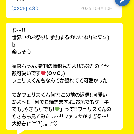
480
2026年03月10日
コメント
わ〜!!
世界中のお祭りに参加するのいいね!(≧∇≦)
b
楽しそう
星来ちゃん､新刊の情報見たよ!!あなたのドヤ
顔可愛いです
(ӦｖӦ｡)
フェリスくんもなんでか照れてて可愛かった
てかフェリスくん何?!この前の返信!!可愛い
かよ〜!!「何でも焼きますよ｡お魚でもケーキ
でも｡やきもちでも!
」って!!フェリスくんの
やきもち見てみたい…!!ファンサがすぎる〜!!
大好き(*˘︶˘*).｡.:*♡