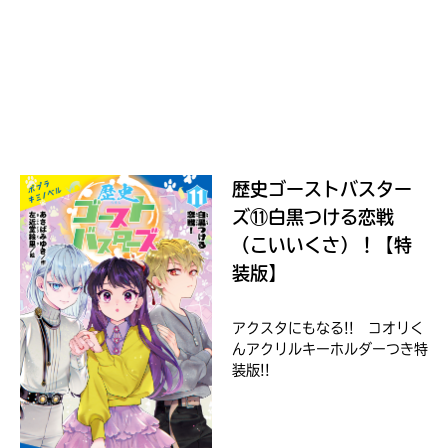
ラ
ま
ー
し
て
が
ｄ
は、
あ
ブ
各
る
ッ
ネ
の
ク
ッ
で、
ト
も
書
歴史ゴーストバスター
う
店
一
ズ⑪白黒つける恋戦
の
検
度
（こいいくさ）！【特
い
索
確
い
BOOK☆WALKER
装版】
え
機
認
能
し
を
て
アクスタにもなる!! コオリく
ご
んアクリルキーホルダーつき特
み
利
装版!!
て
用
ね
く
ブ
だ
ッ
さ
戻
ク