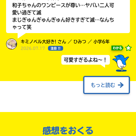
和子ちゃんのワンピースが尊い…ヤバい二人可
愛い過ぎて滅
まじぎゅんぎゅんぎゅん好きすぎて滅…なんち
ゃって笑
キミノベル大好き! さん ／ ひみつ ／ 小学6年
2026.07.17
わかる
注目 !!
可愛すぎるよね～！
購
電
このマチのことを
入
子
もっと知りたい
の
書
キミに
ご
籍
もっと読む
案
購
えっ‥‥‥‥‥‥？は？は？？どゆこと‥‥？
内
入
普段クールビューティーな和子が困惑している
の
ご
かわいい‥‥？あとタヌキさんキミそんなにイ
書
案
ケメンだったっけな‥‥？あとメガネの奥の瞳
店
内
が赤いよね？？あと、あの、コオリさんどうし
感想をおくる
全
た！？かわいい！！小さくない？？見間違
国