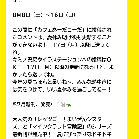
す。
8月8日（土）～16日（日）
この間に「カフェあーだこーだ」に投稿され
HMV&BOOKS
たコメントは、夏休み明け後も更新すること
online
ができないよ！ 17日（月）以降に送って
ね。
キミノ書房やイラステーションへの投稿はO
K！ 17日（月）以降の更新になるけど、よ
かったら送ってね。
今年の夏もほんと暑いね～。みんな熱中症に
は気をつけて、いい夏休みを過ごしてねー！
⛏7月新刊、発売中！
￣￣￣￣￣￣￣￣￣￣￣￣￣￣￣￣￣￣
大人気の「レッツゴー！まいぜんシスター
ズ」と「マインクラフト冒険記」のシリーズ
最新刊が発売中！ 夏にぴったりなドキドキ