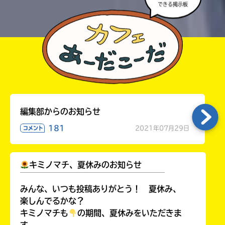
できる掲示板
Honya
Club
yodobashi
編集部からのお知らせ
181
2021年07月29日
コメント
キミノマチ、夏休みのお知らせ
楽
￣￣￣￣￣￣￣￣￣￣￣￣￣￣￣￣￣￣
天
みんな、いつも投稿ありがとう！ 夏休み、
ブ
楽しんでるかな？
ッ
ク
キミノマチも
の期間、夏休みをいただきま
ス