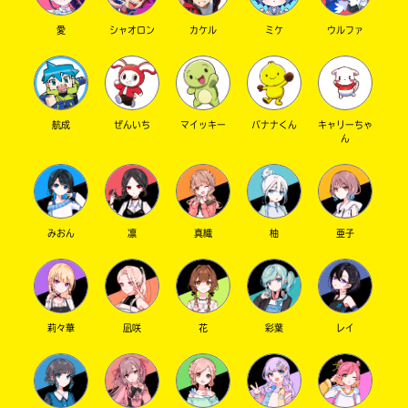
で
店
き
愛
シャオロン
カケル
ミケ
ウルファ
ま
す。
そ
三
れ
省
以
堂
航成
ぜんいち
マイッキー
バナナくん
キャリーちゃ
外
ん
書
の
店
電
子
書
籍
TSUTAYA
みおん
凛
真織
柚
亜子
ス
ト
ア
東
に
山
つ
莉々華
凪咲
花
彩葉
レイ
き
堂
ま
し
て
Book
は、