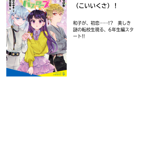
Rakuten
（こいいくさ）！
kobo
紀
和子が、初恋……!? 美しき
伊
謎の転校生現る、6年生編スタ
國
ート!!
屋
書
Reader
店
Store
セ
ブ
ン
ネ
ッ
ト
シ