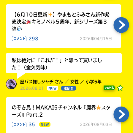
【6月10日更新
】やまもとふみさん新作発
売決定
キミノベル５周年、新シリーズ第３
弾
298
2026年04月15日
コメント
私は絶対に「これだ！」と思って買いまし
た！（金欠気味）
歴バス推しシャチ さん ／ 女性 ／ 小学5年
2026.08.01
わかる
NEW
注目 !!
のぞき見！MAKAI5チャンネル『魔界
スタ
ーズ』Part.2
35
2026年08月03日
コメント
NEW