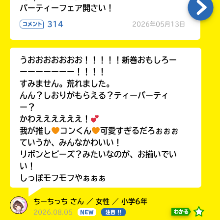
パーティーフェア開さい！
314
2026年05月13日
コメント
うおおおおおおお！！！！！新巻おもしろー
ーーーーーーー！！！！
すみません。荒れました。
んん？しおりがもらえる？ティーパーティ
ー？
かわええええええ！
我が推し
コンくん
可愛すぎるだろぉぉぉ
ていうか、みんなかわいい！
リボンとビーズ？みたいなのが、お揃いでい
い！
しっぽモフモフやぁぁぁ
ちーちっち さん ／ 女性 ／ 小学6年
2026.08.05
わかる
NEW
注目 !!