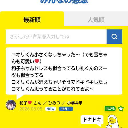
最新順
人気順
コオリくん小さくなっちゃった〜（でも雪ちゃ
んも可愛い
）
和子ちゃんドレスも似合ってるし礼くんのスー
ツも似合ってる
自分だけの
本だなが作れる！
コオリくんが消えちゃいそうでドキドキしたし
コオリくん思ってることがもれてるよ〜
和子
さん ／ ひみつ ／ 小学4年
2026.08.05
わかる
NEW
注目 !!
ドキドキ