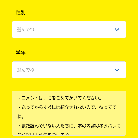
書
店
性別
購
入
選んでね
ebook
方
japan
法
の
男性
詳
学年
細
女性
は、
各
選んでね
ひみつ
店
COCORO
の
小学1年
BOOKS
サ
イ
・コメントは、心をこめてかいてください。
ト
小学2年
で
・送ってからすぐには紹介されないので、待ってて
ご
小学3年
ね。
確
認
・まだ読んでいない人たちに、本の内容のネタバレに
小学4年
紀伊國屋
く
書店
ならないよう気をつけてね。
だ