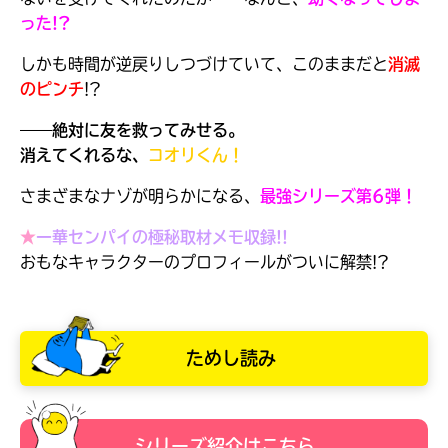
った!?
しかも時間が逆戻りしつづけていて、このままだと
消滅
のピンチ
!?
――絶対に友を救ってみせる。
消えてくれるな、
コオリくん！
さまざまなナゾが明らかになる、
最強シリーズ第6弾！
★
一華センパイの極秘取材メモ収録!!
おもなキャラクターのプロフィールがついに解禁!?
大人気
シリーズに
ためし読み
出会える
シリーズ紹介はこちら