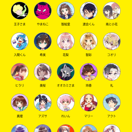
は、
籍
コオリくんは、カッコいいけど無口っていうキ
各
の
ャラなので、ちっちゃくなったコオリくんを見
電
紹
子
介
た瞬間、｢ちっちゃくなってもカッコいいじゃ
書
王子さま
やまねこ
智絵里
渡会くん
南と小花
ペ
ん……｣と、嫉妬しました。
籍
ー
和子の純白のワンピースも、かわいくって、｢な
ス
ジ
ぜ隣が礼くん!？｣と、叫びそうになってしまいま
ト
に
した。
ア
直
に
接
一瞬、結婚式かと、ハラハラしました。あさば
入間くん
希実
花梨
智彩
コオリ
て
移
先生、結婚するなら、和子とコオリくんにして
ご
動
くださいね！！(必死)(冗談です)
確
で
歴バスの最新刊、絶対買います！
認
き
く
ま
ヒラリ
美桜
オオカミさま
玲香
礼
だ
す。
あさば先生神！ さん ／ 女性 ／ 小学6年
さ
2023.07.02
わかる
人気 !!
い。
＊
必死！笑
旭
印
真理
アズサ
れいん
マリー
アクト
屋
の
書
つ
店
い