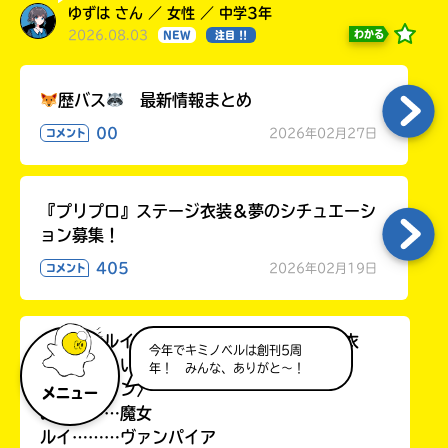
ゆずは さん ／ 女性 ／ 中学3年
2026.08.03
わかる
NEW
注目 !!
歴バス
最新情報まとめ
00
2026年02月27日
コメント
『プリプロ』ステージ衣装＆夢のシチュエーシ
ョン募集！
405
2026年02月19日
コメント
みおん&ルイでハロウィンとクリスマスの衣
今年でキミノベルは創刊5周
装着てほしい！！
年！ みんな、ありがと～！
〈ハロウィン〉
メニュー
みおん……魔女
ルイ………ヴァンパイア