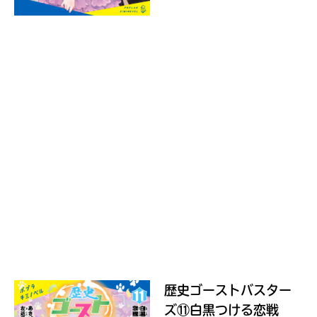
る
い。
パ
ス
kodo-
mall
BookLive!
Amazon
honto
e-
hon
歴史ゴーストバスター
ズ⑪白黒つける恋戦