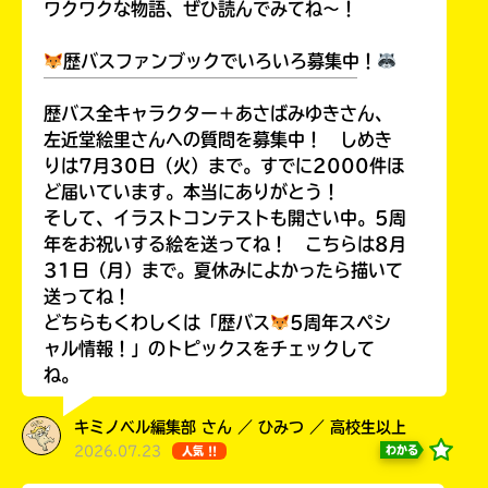
ワクワクな物語、ぜひ読んでみてね～！
歴バスファンブックでいろいろ募集中！
￣￣￣￣￣￣￣￣￣￣￣￣￣￣￣￣￣￣
歴バス全キャラクター＋あさばみゆきさん、
左近堂絵里さんへの質問を募集中！ しめき
りは7月30日（火）まで。すでに2000件ほ
ど届いています。本当にありがとう！
そして、イラストコンテストも開さい中。5周
年をお祝いする絵を送ってね！ こちらは8月
31日（月）まで。夏休みによかったら描いて
送ってね！
どちらもくわしくは「歴バス
5周年スペシ
ャル情報！」のトピックスをチェックして
ね。
キミノベル編集部 さん ／ ひみつ ／ 高校生以上
2026.07.23
わかる
人気 !!