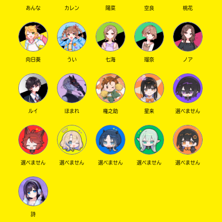
Search
あんな
カレン
陽菜
空良
桃花
各
電
子
書
有
籍
隣
ス
向日葵
うい
七海
瑠奈
ノア
堂
ト
ア
の
検
リ
索
ルイ
ほまれ
権之助
星来
選べません
ラ
機
ィ
能
ア
を
ブ
ご
利
ル
選べません
選べません
選べません
選べません
選べません
用
く
だ
ネ
さ
ッ
い。
詩
ト