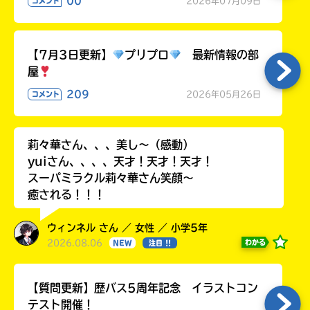
00
2026年07月09日
コメント
【7月3日更新】
プリプロ
最新情報の部
屋
209
2026年05月26日
コメント
莉々華さん、、、美し〜（感動）
yuiさん、、、、天才！天才！天才！
スーパミラクル莉々華さん笑顔〜
癒される！！！
ウィンネル さん ／ 女性 ／ 小学5年
2026.08.06
わかる
NEW
注目 !!
【質問更新】歴バス5周年記念 イラストコン
テスト開催！