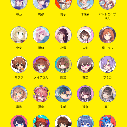
た
電
希乃
柊都
紅子
未来莉
パットとイザ
子
ベル
大
書
垣
籍
書
ス
ト
店
ア
少女
琴莉
小雪
朱莉
葉山ハル
は
書
勝
籍
木
の
書
紹
サクラ
メイズさん
陽菜
夜空
フミカ
介
店
ペ
ー
ジ
紀
に
伊
直
真帆
夏音
彩都
瑠奈
真白
国
接
移
屋
動
書