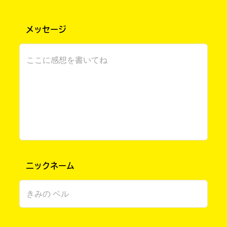
い？？
電
の
ってなわけでまじで情報量多すぎる６巻表
子
書
メッセージ
紙！！！目が点になりましたよ！！内容もかな
書
店
籍
で
り衝撃的なようで。
キーワードから探す
ス
お
なぜか自分探ししてる和子とか、‥‥あっ、右
ト
求
目事件明かされるんだ！楽しみ～～！とか、記
ア
め
憶封印まじないなにそれとか、コオリどうした
に
い
んだ‥‥とか‥‥‥
よ
た
り
だ
幼くなる‥‥？コナン‥‥？(違います)でも現
ま
け
在進行形で時間が逆戻りしたら確かに消滅する
し
ま
な！？ものすごいピンチだけど和子たちがんば
て
す。
ってね！！！
は、
下
オフィシャルアカウント
(‥‥‥コオリがミニサイズだったらラブコメは
こ
記
の
の
どんな感じになるのか‥‥？)
ニックネーム
本
リ
の
ン
モモヒヨ さん ／ 女性 ／ 中学2年
電
ク
2023.07.02
わかる
人気 !!
子
か
SNSでシェアする
書
ら、
読んでからのお楽しみ♡
籍
書