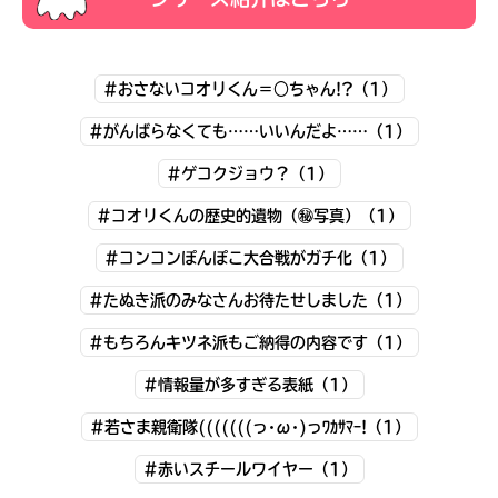
#おさないコオリくん＝○ちゃん!?（1）
#がんばらなくても……いいんだよ……（1）
#ゲコクジョウ？（1）
#コオリくんの歴史的遺物（㊙写真）（1）
#コンコンぽんぽこ大合戦がガチ化（1）
#たぬき派のみなさんお待たせしました（1）
キミノラジオ配信中！
#もちろんキツネ派もご納得の内容です（1）
いろんな動画が
見られる
#情報量が多すぎる表紙（1）
#若さま親衛隊(((((((っ･ω･)っﾜｶｻﾏｰ!（1）
#赤いスチールワイヤー（1）