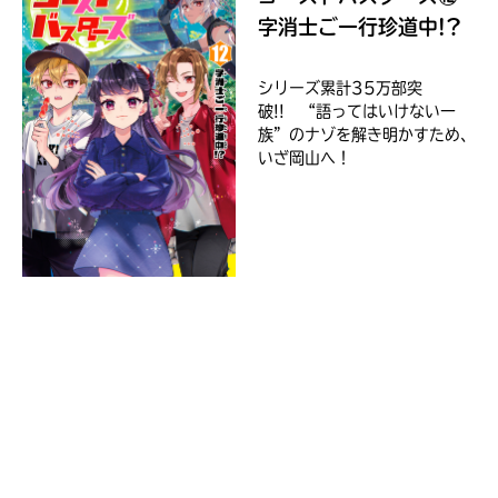
ジ
字消士ご一行珍道中!?
に
直
接
シリーズ累計35万部突
移
破!! “語ってはいけない一
Loading
.
.
.
動
族”のナゾを解き明かすため、
で
セ
いざ岡山へ！
き
ブ
ま
ン
す。
ネ
そ
ッ
れ
ト
以
シ
外
ョ
の
ネ
ッ
ッ
入
ピ
ト
力
ン
書
内
グ
店
容
に
に
つ
エ
き