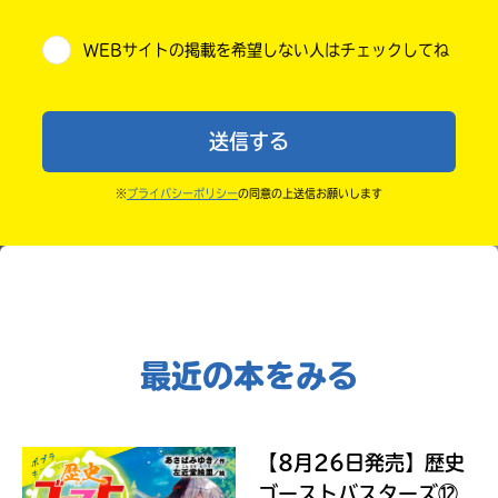
小学5年
Kinoppy
さ
・キャンペーン開催中は、投稿した後の画面にバナー
い。
WEBサイトの掲載を希望しない人はチェックしてね
が出るので、そこから応募してね。
小学6年
＊
・ポプラ社の宣伝物で紹介させてもらうことがある
印
中学1年
よ。
の
送信する
つ
・かき終えたら、人を傷つけていたり、個人情報をか
中学2年
Amazon
い
きこんでいたり、字がまちがっていたりしないか、読
た
※
プライバシーポリシー
の同意の上送信お願いします
中学3年
ネ
みなおしてみてね。
ッ
ト
高校生以上
書
店
コ
は
ミ
書
ッ
最近の本をみる
籍
ク
の
シ
紹
介
ー
ペ
【8月26日発売】歴史
モ
ー
ア
ゴーストバスターズ⑫