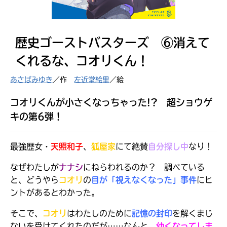
見つかる
歴史ゴーストバスターズ ⑥消えて
くれるな、コオリくん！
あさばみゆき
／作
左近堂絵里
／絵
コオリくんが小さくなっちゃった!? 超ショウゲ
キの第6弾！
最強歴女・
天照和子
、
狐屋家
にて絶賛
自分探し
中
なり！
なぜわたしが
ナナシ
にねらわれるのか？ 調べている
と、どうやら
コオリ
の
目が「視えなくなった」事件
にヒ
本を飛び出して
ントがあるとわかった。
みんなとおしゃべり
できる掲示板
そこで、
コオリ
はわたしのために
記憶の封印
を解くまじ
ないを受けてくれたのだが……なんと、
幼くなってしま