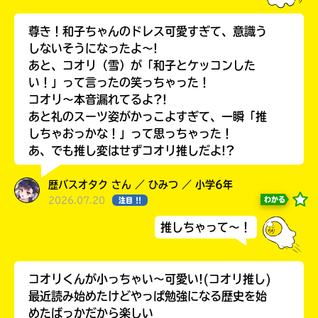
尊き！和子ちゃんのドレス可愛すぎて、意識う
しないそうになったよ〜!
あと、コオリ（雪）が「和子とケッコンした
い！」って言ったの笑っちゃった！
コオリ〜本音漏れてるよ?!
あと礼のスーツ姿がかっこよすぎて、一瞬「推
しちゃおっかな！」って思っちゃった！
あ、でも推し変はせずコオリ推しだよ!?
書店に届いた
歴バスオタク さん ／ ひみつ ／ 小学6年
みんなからのお手紙が
2026.07.20
わかる
注目 !!
読める
推しちゃって～！
コオリくんが小っちゃい～可愛い!(コオリ推し)
最近読み始めたけどやっぱ勉強になる歴史を始
めたばっかだから楽しい