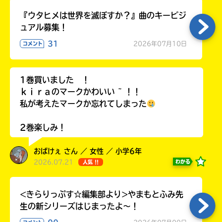
『ウタヒメは世界を滅ぼすか？』曲のキービジ
ュアル募集！
31
2026年07月10日
コメント
1巻買いました ！
ｋｉｒａのマークかわいい ~ ！！
私が考えたマークか忘れてしまった
2巻楽しみ！
おばけぇ さん ／ 女性 ／ 小学6年
2026.07.21
わかる
人気 !!
<きらりっぷす☆編集部より>やまもとふみ先
生の新シリーズはじまったよ～！