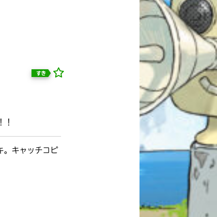
すき
！！
キ。キャッチコピ
自分だけの
本だなが作れる！