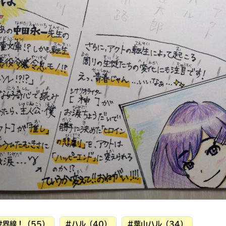
読みたい本が
見つかる
大人気
シリーズに
出会える
世界線！（55）
#ハル（40）
#葉山ハル（34）