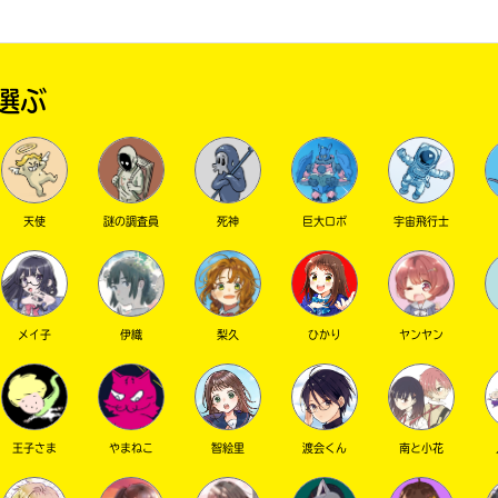
選ぶ
天使
謎の調査員
死神
巨大ロボ
宇宙飛行士
メイ子
伊織
梨久
ひかり
ヤンヤン
王子さま
やまねこ
智絵里
渡会くん
南と小花