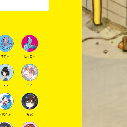
宇宙人
ヒーロー
ハル
ユイ
入間くん
希実