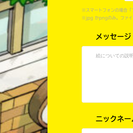
※スマートフォンの場合「
※jpg かpngのみ。ファ
メッセージ
ニックネー