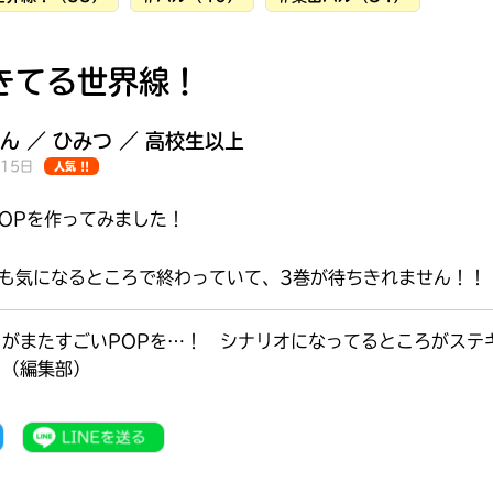
きてる世界線！
ん ／ ひみつ ／ 高校生以上
月15日
人気 !!
OPを作ってみました！
ても気になるところで終わっていて、3巻が待ちきれません！！
）がまたすごいPOPを…！ シナリオになってるところがステ
！（編集部）
みんなの絵が
見られる
ギャラリー