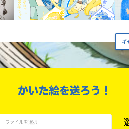
オフィシャルアカウント
ラ
ー
が
あ
Loading
.
.
.
る
の
ギ
で、
も
SNSでシェアする
う
一
度
い
確
い
え
認
かいた絵を送ろう！
し
て
み
て
ね
ファイルを選択