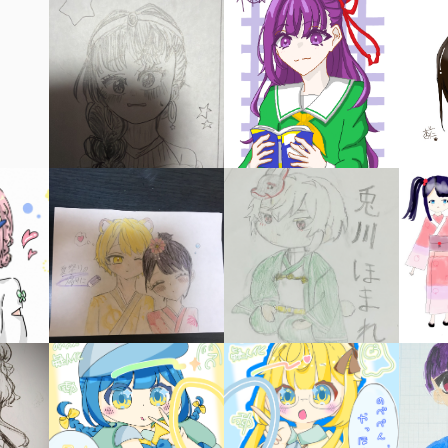
キーワードから探す
入
力
内
容
に
エ