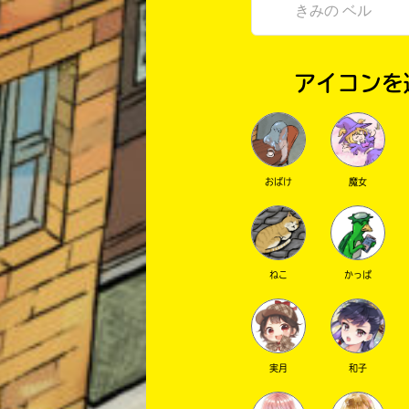
アイコンを
おばけ
魔女
ねこ
かっぱ
実月
和子