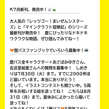
る
⛏7月新刊、発売中！
￣￣￣￣￣￣￣￣￣￣￣￣￣￣￣￣￣￣
大人気の「レッツゴー！まいぜんシスター
ズ」と「マインクラフト冒険記」のシリーズ
最新刊が発売中！ 夏にぴったりなドキドキ
ワクワクな物語、ぜひ読んでみてね～！
歴バスファンブックでいろいろ募集中！
￣￣￣￣￣￣￣￣￣￣￣￣￣￣￣￣￣￣
歴バス全キャラクター＋あさばみゆきさん、
左近堂絵里さんへの質問を募集中！ しめき
りは7月30日（火）まで。すでに2000件ほ
ど届いています。本当にありがとう！
そして、イラストコンテストも開さい中。5周
年をお祝いする絵を送ってね！ こちらは8月
31日（月）まで。夏休みによかったら描いて
送ってね！
どちらもくわしくは「歴バス
5周年スペシ