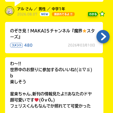
アル さん ／ 男性 ／ 中学1年
2026.08.07
わかる
NEW
読まれてるよ !!
のぞき見！MAKAI５チャンネル『魔界
スタ
ーズ』
480
2026年03月10日
コメント
わ〜!!
世界中のお祭りに参加するのいいね!(≧∇≦)
b
楽しそう
星来ちゃん､新刊の情報見たよ!!あなたのドヤ
顔可愛いです
(ӦｖӦ｡)
フェリスくんもなんでか照れてて可愛かった