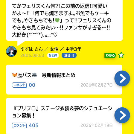
てかフェリスくん何?!この前の返信!!可愛い
かよ〜!!「何でも焼きますよ｡お魚でもケーキ
でも｡やきもちでも!
」って!!フェリスくんの
やきもち見てみたい…!!ファンサがすぎる〜!!
大好き(*˘︶˘*).｡.:*♡
ゆずは さん ／ 女性 ／ 中学3年
2026.08.03
わかる
NEW
注目 !!
歴バス
最新情報まとめ
00
2026年02月27日
コメント
『プリプロ』ステージ衣装＆夢のシチュエーシ
ョン募集！
405
2026年02月19日
コメント