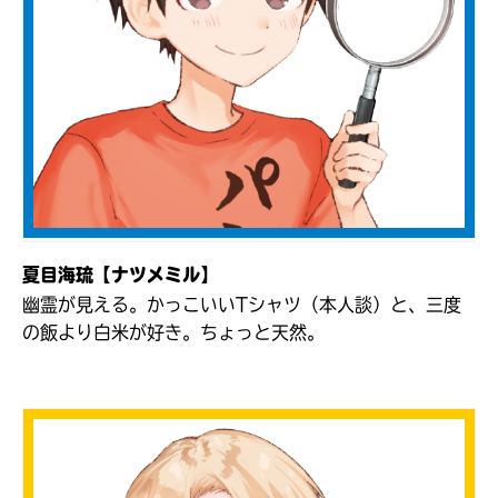
夏目海琉【ナツメミル】
自分だけの
幽霊が見える。かっこいいTシャツ（本人談）と、三度
本だなが作れる！
の飯より白米が好き。ちょっと天然。