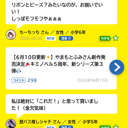
リボンとビーズ？みたいなのが、お揃いでい
い！
しっぽモフモフやぁぁぁ
ちーちっち さん ／ 女性 ／ 小学6年
2026.08.05
わかる
NEW
注目 !!
【6月10日更新
】やまもとふみさん新作発
売決定
キミノベル５周年、新シリーズ第３
弾
298
2026年04月15日
コメント
私は絶対に「これだ！」と思って買いまし
た！（金欠気味）
歴バス推しシャチ さん ／ 女性 ／ 小学5年
2026.08.01
わかる
NEW
注目 !!