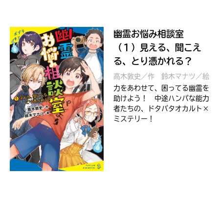
幽霊お悩み相談室
（１）見える、聞こえ
る、とり憑かれる？
高木敦史／作
鈴木マナツ／絵
力をあわせて、困ってる幽霊を
助けよう！ 中途ハンパな能力
者たちの、ドタバタオカルト×
ミステリー！