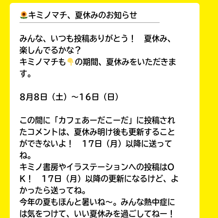
ラ
キミノマチ、夏休みのお知らせ
ー
￣￣￣￣￣￣￣￣￣￣￣￣￣￣￣￣￣￣
が
みんな、いつも投稿ありがとう！ 夏休み、
あ
楽しんでるかな？
る
の
キミノマチも
の期間、夏休みをいただきま
で、
す。
も
う
8月8日（土）～16日（日）
一
度
この間に「カフェあーだこーだ」に投稿され
い
確
い
たコメントは、夏休み明け後も更新すること
え
認
ができないよ！ 17日（月）以降に送って
し
ね。
て
キミノ書房やイラステーションへの投稿はO
み
K！ 17日（月）以降の更新になるけど、よ
て
かったら送ってね。
ね
今年の夏もほんと暑いね～。みんな熱中症に
は気をつけて、いい夏休みを過ごしてねー！
戻