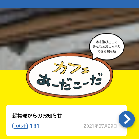
Loading
.
.
.
本を飛び出して
みんなとおしゃべり
できる掲示板
入
力
内
編集部からのお知らせ
容
181
2021年07月29日
コメント
に
エ