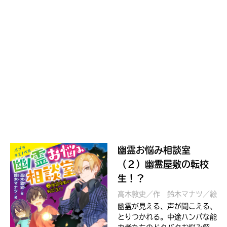
幽霊お悩み相談室
（２）幽霊屋敷の転校
生！？
高木敦史／作
鈴木マナツ／絵
幽霊が見える、声が聞こえる、
とりつかれる。中途ハンパな能