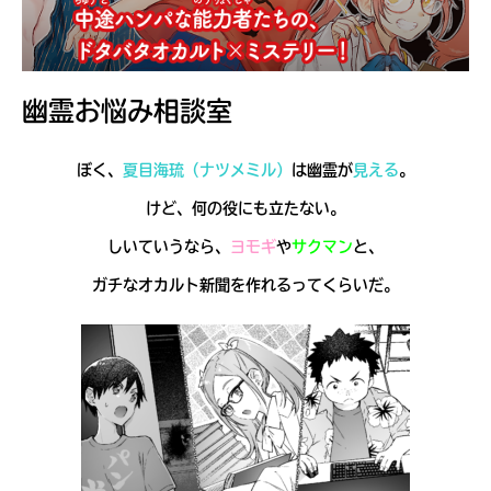
見つかる
幽霊お悩み相談室
ぼく、
夏目海琉
（ナツメミル）
は幽霊が
見える
。
けど、何の役にも立たない。
しいていうなら、
ヨモギ
や
サクマン
と、
ガチ
なオカルト新聞を作れるってくらいだ。
本を飛び出して
みんなとおしゃべり
できる掲示板