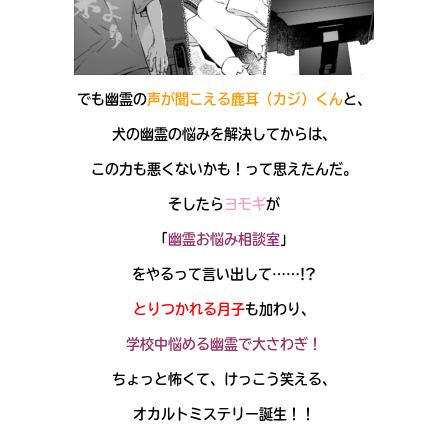
でも幽霊の
声が
聞こえる鹿耳（カジ）くん
と、
犬の幽霊の悩みを解決してからは、
この力も悪くないかも！って思えたんだ。
そしたら
ヨモギ
が
「
幽霊お悩み相談室
」
をやるって言い出して……!?
とりつかれる月子
も加わり、
大人気
学校中悩める幽霊で大さわぎ！
シリーズに
出会える
ちょっと怖くて、けっこう笑える、
オカルトミステリー
誕生！！