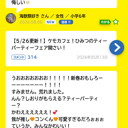
悔しい
海獣類好き さん ／ 女性 ／ 小学6年
2026.08.06
わかる
NEW
注目 !!
【5/26更新！】ケモカフェ！ひみつのティー
パーティーフェア開さい！
314
2026年05月13日
コメント
うおおおおおおお！！！！！新巻おもしろー
ーーーーーーー！！！！
すみません。荒れました。
んん？しおりがもらえる？ティーパーティ
ー？
かわええええええ！
我が推し
コンくん
可愛すぎるだろぉぉぉ
ていうか、みんなかわいい！