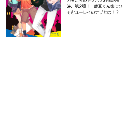
力者たちのドタバタお悩み解
決、第2弾！ 鹿耳くん家にひ
そむユーレイのナゾとは！？