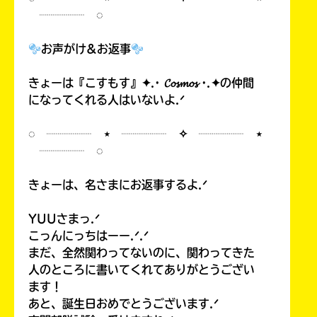
┈┈┈┈ ◌
お声がけ&お返事
きょーは『こすもす』✦.· 𝓒𝓸𝓼𝓶𝓸𝓼 ·.✦の仲間
になってくれる人はいないよ.ᐟ
◌ ┈┈┈┈ ⋆ ┈┈┈┈ ✧ ┈┈┈┈ ⋆
┈┈┈┈ ◌
きょーは、名さまにお返事するよ.ᐟ
YUUさまっ.ᐟ
こっんにっちはーー.ᐟ.ᐟ
まだ、全然関わってないのに、関わってきた
人のところに書いてくれてありがとうござい
ます！
あと、誕生日おめでとうございます.ᐟ