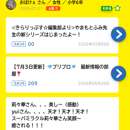
おばけぇ さん ／ 女性 ／ 小学6年
2026.07.21
わかる
人気 !!
<きらりっぷす☆編集部より>やまもとふみ先
生の新シリーズはじまったよ～！
00
2026年07月09日
コメント
【7月3日更新】
プリプロ
最新情報の部
屋
209
2026年05月26日
コメント
莉々華さん、、、美し〜（感動）
yuiさん、、、、天才！天才！天才！
スーパミラクル莉々華さん笑顔〜
癒される！！！