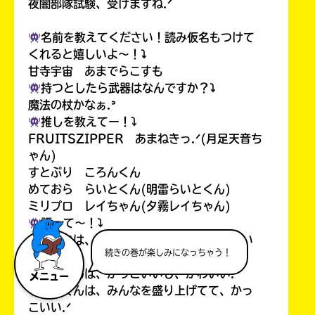
夜闇部隊試験、受けますね.ᐟ
名前を教えてください！読み仮名もつけて
くれると嬉しいよ〜！⤵︎
甘寺宇宙 あまでらこすも
持つとしたら武器はなんですか？⤵︎
魔法の杖かなぁ.ᐣ
推しを教えてー！⤵︎
FRUITSZIPPER あまねきっ.ᐟ(月足天音ち
ゃん)
すとぷり ころんくん
めておら らいとくん(明雷らいとくん)
ミリプロ レイちゃん(夕霧レイちゃん)
語って〜！⤵︎
あまねきは、なんかツンデレみたいでかわい
続きの巻が楽しみになっちゃう！
い.ᐟ
ころんくんは、かっこいいし、かわいい.ᐟ
メニュー
らいとくんは、みんなを盛り上げてて、かっ
こいい.ᐟ