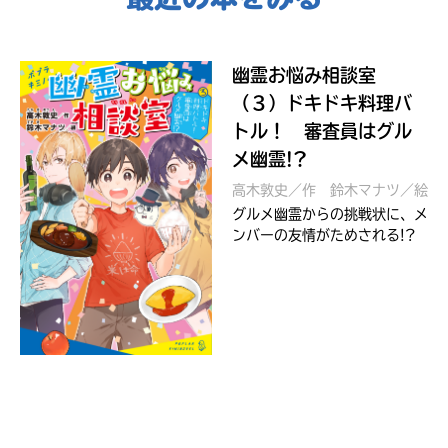
幽霊お悩み相談室
（３）ドキドキ料理バ
トル！ 審査員はグル
メ幽霊!?
高木敦史／作
鈴木マナツ／絵
グルメ幽霊からの挑戦状に、メ
ンバーの友情がためされる!?