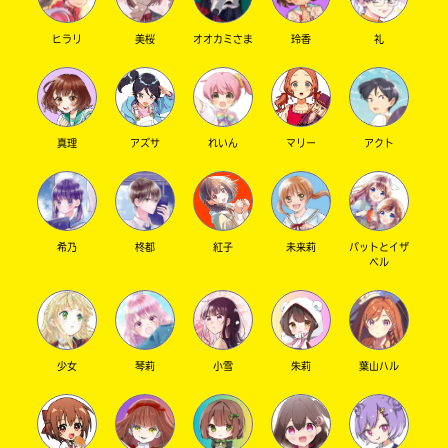
は、
籍
各
の
ヒラリ
美桜
オオカミさま
玲香
礼
電
紹
子
介
書
ペ
籍
ー
ス
ジ
ト
に
真理
アズサ
れいん
マリー
アクト
ア
直
に
接
て
移
ご
動
確
で
希乃
柊都
紅子
未来莉
パットとイザ
認
き
ベル
く
ま
だ
す。
さ
い。
＊
少女
琴莉
小雪
朱莉
葉山ハル
旭
印
屋
の
書
つ
店
い