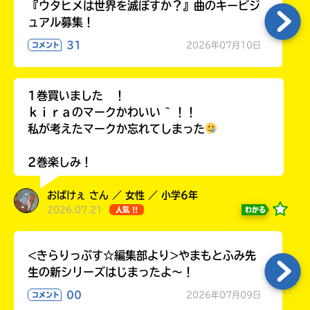
『ウタヒメは世界を滅ぼすか？』曲のキービジ
ュアル募集！
31
2026年07月10日
コメント
HMV&BOOKS
1巻買いました ！
online
ｋｉｒａのマークかわいい ~ ！！
私が考えたマークか忘れてしまった
2巻楽しみ！
おばけぇ さん ／ 女性 ／ 小学6年
2026.07.21
わかる
人気 !!
<きらりっぷす☆編集部より>やまもとふみ先
生の新シリーズはじまったよ～！
00
2026年07月09日
コメント