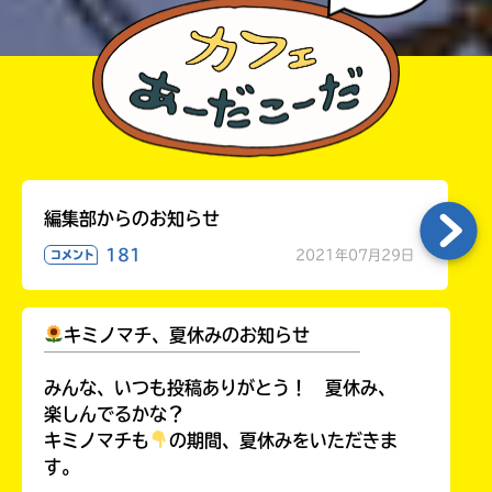
Rakuten
kobo
紀
伊
國
屋
書
Reader
店
Store
編集部からのお知らせ
181
2021年07月29日
コメント
セ
キミノマチ、夏休みのお知らせ
ブ
￣￣￣￣￣￣￣￣￣￣￣￣￣￣￣￣￣￣
ン
みんな、いつも投稿ありがとう！ 夏休み、
ネ
楽しんでるかな？
ッ
キミノマチも
の期間、夏休みをいただきま
ト
す。
シ