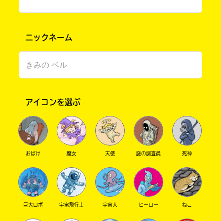
笑いすぎて、隣の席の子に「何で笑ってる
電
の
の？」と聞かれました。
子
書
書
店
ニックネーム
籍
で
811☆/// さん ／ ひみつ ／ 小学6年
キーワードから探す
ス
お
2023.03.05
わかる
注目 !!
ト
求
ア
め
笑っちゃうの、わかる！
に
い
よ
た
り
だ
アイコンを選ぶ
おもしろいよ！
ま
け
し
ま
学校にも、全巻ある！3巻まで！
て
す。
新メンバーは、さくマンのライバル！？
は、
下
オフィシャルアカウント
バイバイ！おもしろいよー！
こ
記
おばけ
魔女
天使
謎の調査員
死神
の
の
さっくん さん ／ 女性 ／ 小学4年
本
リ
の
ン
2023.11.30
わかる
注目 !!
電
ク
おもしろいよね～！ 読んでくれてありがとう！
子
か
SNSでシェアする
巨大ロボ
宇宙飛行士
宇宙人
ヒーロー
ねこ
書
ら、
籍
書