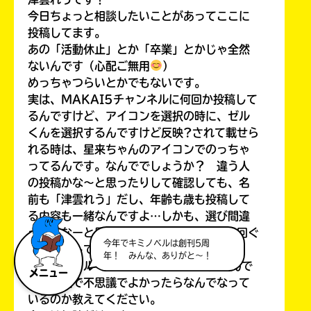
今日ちょっと相談したいことがあってここに
投稿してます。
あの「活動休止」とか「卒業」とかじゃ全然
ないんです（心配ご無用
）
めっちゃつらいとかでもないです。
実は、MAKAI5チャンネルに何回か投稿して
るんですけど、アイコンを選択の時に、ゼル
くんを選択するんですけど反映?されて載せら
れる時は、星来ちゃんのアイコンでのっちゃ
ってるんです。なんででしょうか？ 違う人
の投稿かな〜と思ったりして確認しても、名
前も「津雲れう」だし、年齢も歳も投稿して
る内容も一緒なんですよ…しかも、選び間違
ったかなーと思って何回も確認したし、3回ぐ
今年でキミノベルは創刊5周
らい投稿して全部星来ちゃんでのってて、
年！ みんな、ありがと～！
（なんでゼルくんにならないの
）なんで
メニュー
か不思議で不思議でよかったらなんでなって
いるのか教えてください。