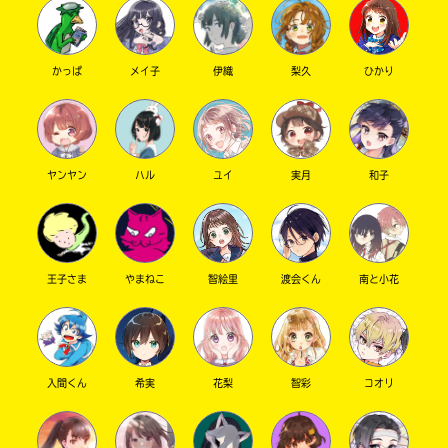
を
店
扱
の
っ
在
て
庫
かっぱ
メイ子
伊織
梨久
ひかり
い
が
な
検
い
索
場
で
合
き
ヤンヤン
ハル
ユイ
実月
和子
が
ま
ご
す。
ざ
い
＊
ま
印
王子さま
やまねこ
智絵里
渡会くん
南と小花
す。
の
電
つ
子
い
書
た
籍
書
入間くん
希実
花梨
智彩
コオリ
の
店
価
は
格
書