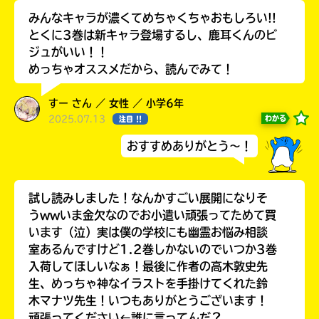
みんなキャラが濃くてめちゃくちゃおもしろい!!
とくに3巻は新キャラ登場するし、鹿耳くんのビ
ジュがいい！！
めっちゃオススメだから、読んでみて！
すー さん ／ 女性 ／ 小学6年
2025.07.13
わかる
注目 !!
おすすめありがとう～！
試し読みしました！なんかすごい展開になりそ
自分だけの
本だなが作れる！
うwwいま金欠なのでお小遣い頑張ってためて買
います（泣）実は僕の学校にも幽霊お悩み相談
室あるんですけど1.2巻しかないのでいつか3巻
入荷してほしいなぁ！最後に作者の高木敦史先
生、めっちゃ神なイラストを手掛けてくれた鈴
木マナツ先生！いつもありがとうございます！
頑張ってください←誰に言ってんだ？