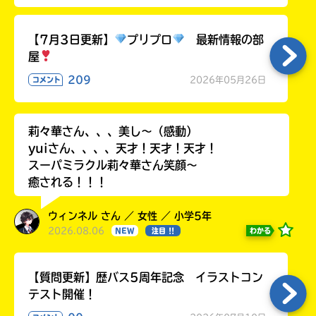
【7月3日更新】
プリプロ
最新情報の部
屋
209
2026年05月26日
コメント
莉々華さん、、、美し〜（感動）
yuiさん、、、、天才！天才！天才！
スーパミラクル莉々華さん笑顔〜
癒される！！！
ウィンネル さん ／ 女性 ／ 小学5年
2026.08.06
わかる
NEW
注目 !!
【質問更新】歴バス5周年記念 イラストコン
テスト開催！