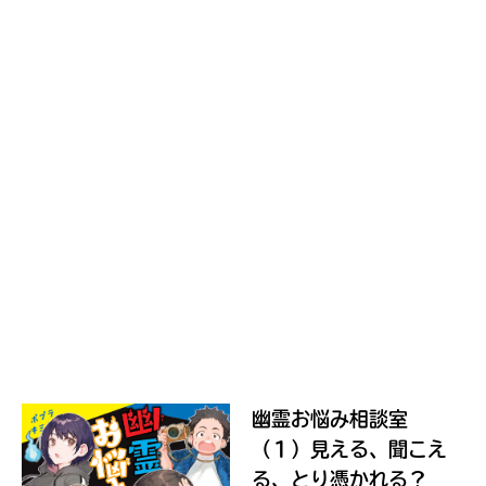
ジ
に
直
接
移
Loading
.
.
.
動
で
セ
き
ブ
ま
ン
す。
ネ
そ
ッ
れ
ト
以
シ
外
ョ
の
ネ
ッ
ッ
入
ピ
ト
力
ン
書
内
グ
幽霊お悩み相談室
店
容
に
（１）見える、聞こえ
に
つ
エ
る、とり憑かれる？
き