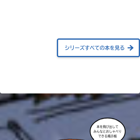
る
い。
パ
ス
kodo-
mall
シリーズすべての本を見る
BookLive!
Amazon
honto
e-
hon
本を飛び出して
みんなとおしゃべり
できる掲示板