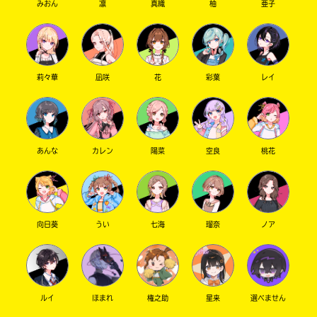
みおん
凛
真織
柚
亜子
で
店
き
ま
す。
そ
三
れ
省
莉々華
凪咲
花
彩葉
レイ
以
堂
外
書
の
店
電
子
あんな
カレン
陽菜
空良
桃花
書
籍
TSUTAYA
ス
ト
ア
向日葵
うい
七海
瑠奈
ノア
東
に
山
つ
き
堂
ま
し
ルイ
ほまれ
権之助
星来
選べません
て
Book
は、