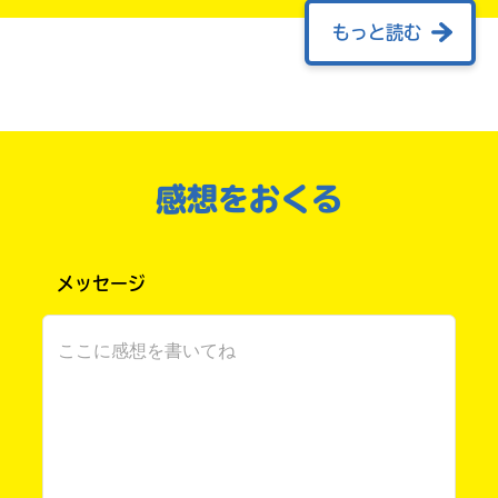
もっと読む
試し読みしました！なんかすごい展開になりそ
うwwいま金欠なのでお小遣い頑張ってためて買
います（泣）実は僕の学校にも幽霊お悩み相談
室あるんですけど1.2巻しかないのでいつか3巻
入荷してほしいなぁ！最後に作者の高木敦史先
感想をおくる
生、めっちゃ神なイラストを手掛けてくれた鈴
購
電
木マナツ先生！いつもありがとうございます！
入
子
このマチのことを
頑張ってください←誰に言ってんだ？
もっと知りたい
の
書
メッセージ
キミに
ご
籍
＃推ししか勝たん さん ／ 女性 ／ 小学6年
案
購
2024.06.18
わかる
注目 !!
内
入
の
図書室に入るといいね～！
ご
書
案
店
内
このシリーズ、ほんとに面白いです！ 学校で読
全
んでいたんですけど、
国