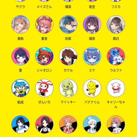
た
サクラ
メイズさん
陽菜
夜空
フミカ
電
子
大
書
垣
籍
書
ス
真帆
夏音
彩都
瑠奈
真白
ト
店
ア
は
書
勝
籍
木
愛
シャオロン
カケル
ミケ
ウルファ
の
書
紹
介
店
ペ
ー
ジ
航成
ぜんいち
マイッキー
バナナくん
キャリーちゃ
紀
ん
に
伊
直
国
接
移
屋
動
書