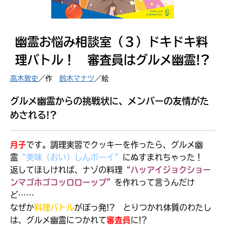
見つかる
幽霊お悩み相談室（３）ドキドキ料
理バトル！ 審査員はグルメ幽霊!?
高木敦史
／作
鈴木マナツ
／絵
グルメ幽霊からの挑戦状に、メンバーの友情がた
めされる!?
月子
です。調理実習でクッキーを作ったら、グルメ幽
霊
“
美味（おい）しんボーイ
”
にぬすまれちゃった！
返してほしければ、
ナゾの料理
“ハッアイジョクショー
ンマゴホゴコッロローップ”
を作れって言うんだけ
本を飛び出して
ど……
みんなとおしゃべり
なぜか
料理バトル
がぼっ発!? とりつかれ体質のわたし
できる掲示板
は、グルメ幽霊につかれて
審査員
に!?