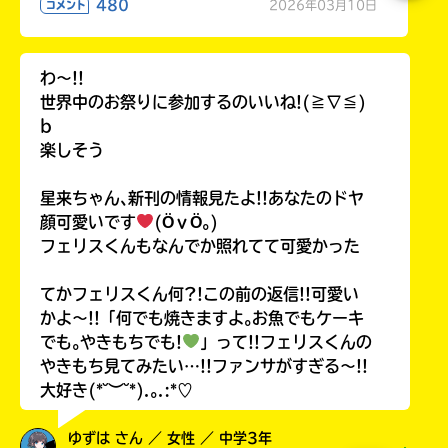
480
2026年03月10日
コメント
わ〜!!
世界中のお祭りに参加するのいいね!(≧∇≦)
b
楽しそう
星来ちゃん､新刊の情報見たよ!!あなたのドヤ
顔可愛いです
(ӦｖӦ｡)
フェリスくんもなんでか照れてて可愛かった
てかフェリスくん何?!この前の返信!!可愛い
かよ〜!!「何でも焼きますよ｡お魚でもケーキ
でも｡やきもちでも!
」って!!フェリスくんの
やきもち見てみたい…!!ファンサがすぎる〜!!
大好き(*˘︶˘*).｡.:*♡
ゆずは さん ／ 女性 ／ 中学3年