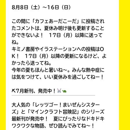
ョ
8月8日（土）～16日（日）
ッ
ピ
この間に「カフェあーだこーだ」に投稿され
ン
たコメントは、夏休み明け後も更新すること
グ
ができないよ！ 17日（月）以降に送って
ね。
キミノ書房やイラステーションへの投稿はO
K！ 17日（月）以降の更新になるけど、よ
かったら送ってね。
TSUTAYA
オンライン
今年の夏もほんと暑いね～。みんな熱中症に
ショッピン
は気をつけて、いい夏休みを過ごしてねー！
グ
⛏7月新刊、発売中！
￣￣￣￣￣￣￣￣￣￣￣￣￣￣￣￣￣￣
大人気の「レッツゴー！まいぜんシスター
ズ」と「マインクラフト冒険記」のシリーズ
honto
最新刊が発売中！ 夏にぴったりなドキドキ
ワクワクな物語、ぜひ読んでみてね～！