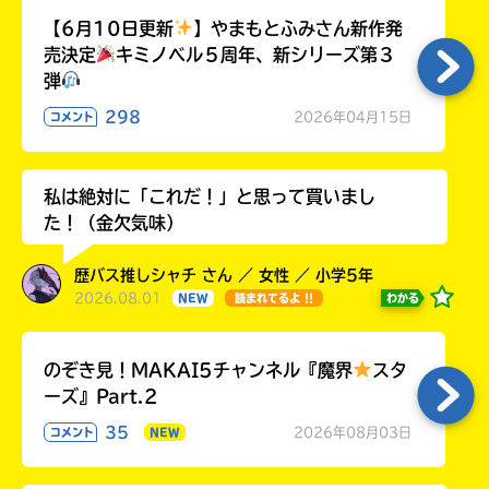
【6月10日更新
】やまもとふみさん新作発
売決定
キミノベル５周年、新シリーズ第３
弾
298
2026年04月15日
コメント
私は絶対に「これだ！」と思って買いまし
た！（金欠気味）
歴バス推しシャチ さん ／ 女性 ／ 小学5年
2026.08.01
わかる
NEW
読まれてるよ !!
のぞき見！MAKAI5チャンネル『魔界
スタ
ーズ』Part.2
35
2026年08月03日
コメント
NEW