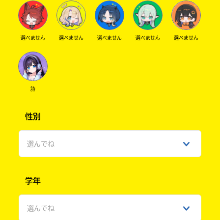
Search
各
電
子
選べません
選べません
選べません
選べません
選べません
書
有
籍
隣
ス
堂
ト
ア
の
詩
検
リ
索
ラ
性別
機
ィ
能
ア
を
選んでね
ブ
ご
利
ル
用
男性
く
学年
だ
女性
ネ
さ
ッ
い。
選んでね
ひみつ
ト