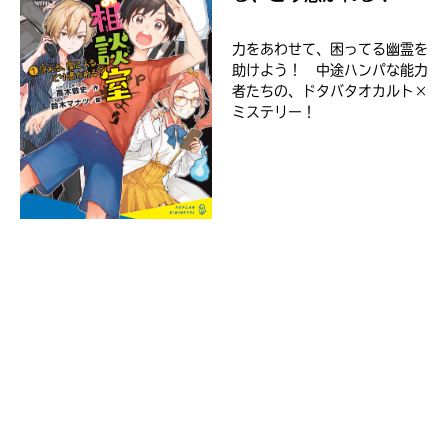
ラ
ま
ー
し
力をあわせて、困ってる幽霊を
て
が
ｄ
助けよう！ 中途ハンパな能力
は、
あ
ブ
者たちの、ドタバタオカルト×
各
る
ッ
ミステリー！
ネ
の
ク
ッ
で、
ト
も
書
う
店
一
の
検
度
い
索
確
い
BOOK☆WALKER
え
機
認
能
し
を
て
ご
み
利
て
用
ね
く
ブ
だ
ッ
さ
戻
ク