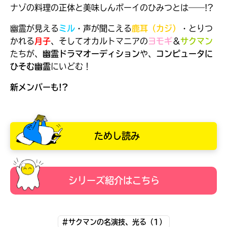
ナゾの料理の正体と美味しんボーイのひみつとは――!?
幽霊が見える
ミル
・声が聞こえる
鹿耳（カジ）
・とりつ
かれる
月子
、そしてオカルトマニアの
ヨモギ
＆
サクマン
たちが、
幽霊ドラマオーディション
や、
コンピュータに
ひそむ幽霊
にいどむ！
新メンバーも!?
ためし読み
大人気
シリーズ紹介はこちら
シリーズに
出会える
#サクマンの名演技、光る（1）