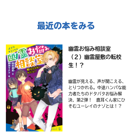
Kinoppy
さ
い。
＊
最近の本をみる
印
の
つ
Amazon
い
幽霊お悩み相談室
た
（２）幽霊屋敷の転校
ネ
ッ
生！？
ト
書
店
幽霊が見える、声が聞こえる、
コ
は
とりつかれる。中途ハンパな能
ミ
書
力者たちのドタバタお悩み解
ッ
籍
決、第2弾！ 鹿耳くん家にひ
ク
の
そむユーレイのナゾとは！？
シ
紹
介
ー
ペ
モ
ー
ア