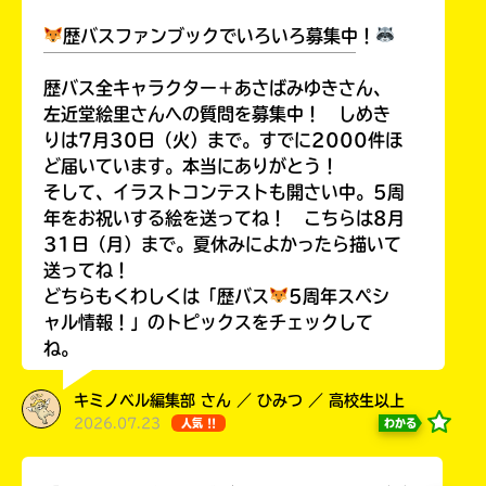
歴バスファンブックでいろいろ募集中！
￣￣￣￣￣￣￣￣￣￣￣￣￣￣￣￣￣￣
Honya
歴バス全キャラクター＋あさばみゆきさん、
Club
左近堂絵里さんへの質問を募集中！ しめき
りは7月30日（火）まで。すでに2000件ほ
ど届いています。本当にありがとう！
そして、イラストコンテストも開さい中。5周
年をお祝いする絵を送ってね！ こちらは8月
yodobashi
31日（月）まで。夏休みによかったら描いて
送ってね！
どちらもくわしくは「歴バス
5周年スペシ
ャル情報！」のトピックスをチェックして
ね。
楽
天
キミノベル編集部 さん ／ ひみつ ／ 高校生以上
ブ
2026.07.23
わかる
人気 !!
ッ
ク
ス