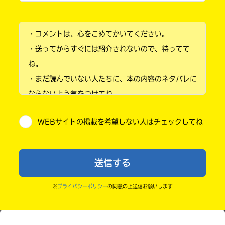
書
小学1年
店
購
・コメントは、心をこめてかいてください。
小学2年
入
・送ってからすぐには紹介されないので、待ってて
ebook
方
小学3年
japan
法
ね。
の
・まだ読んでいない人たちに、本の内容のネタバレに
小学4年
詳
細
ならないよう気をつけてね。
は、
小学5年
・キャンペーン開催中は、投稿した後の画面にバナー
各
店
WEBサイトの掲載を希望しない人はチェックしてね
が出るので、そこから応募してね。
小学6年
COCORO
の
・ポプラ社の宣伝物で紹介させてもらうことがある
BOOKS
サ
中学1年
イ
よ。
ト
送信する
・かき終えたら、人を傷つけていたり、個人情報をか
中学2年
で
ご
きこんでいたり、字がまちがっていたりしないか、読
※
プライバシーポリシー
の同意の上送信お願いします
確
中学3年
みなおしてみてね。
認
紀伊國屋
く
高校生以上
書店
だ