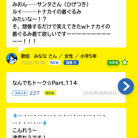
みおん……サンタさん（ひげつき）
ルイ………トナカイの着ぐるみ
みたいな〜！？
そ、想像するだけで笑えてきたwトナカイの
着ぐるみ着て欲しいですーーーーーーーーー
ーー！！！
歌田 みなな さん ／ 女性 ／ 小学5年
2026.08.06
わかる
NEW
注目 !!
なんでもトーク☆Part.114
227
2026年08月04日
コメント
NEW
…・…・…・…・…・…・…・…・…・
…・・…・…
こんれう〜
津雲れうです！