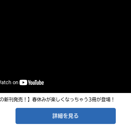
オフィシャルアカウント
ラ
ー
が
あ
Loading
.
.
.
る
の
で、
も
SNSでシェアする
う
一
度
い
確
い
え
認
し
て
月の新刊発売！】春休みが楽しくなっちゃう3冊が登場！
み
て
詳細を見る
ね