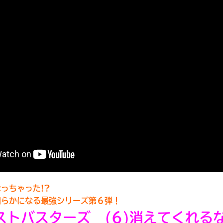
読みたい本が
見つかる
っちゃった!?
明らかになる最強シリーズ第６弾！
大人気
シリーズに
ストバスターズ (6)消えてくれる
出会える