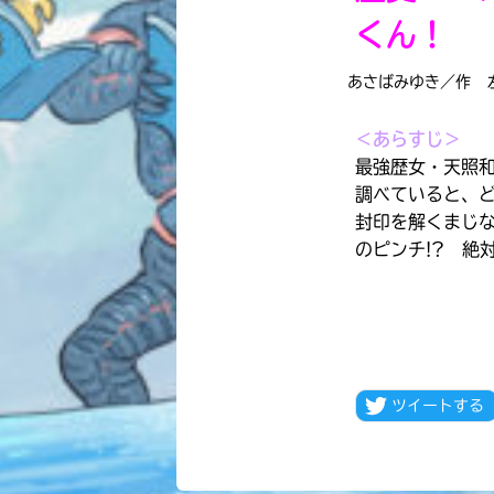
くん！
あさばみゆき／作 
＜あらすじ＞
最強歴女・天照
調べていると、
封印を解くまじな
のピンチ!? 絶