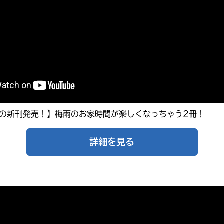
月の新刊発売！】梅雨のお家時間が楽しくなっちゃう2冊！
キーワードから探す
詳細を見る
入
力
内
容
に
エ