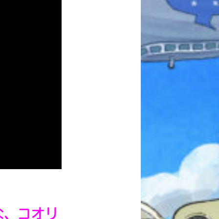
本を飛び出して
みんなとおしゃべり
できる掲示板
キミノラジオ配信中！
いろんな動画が
な、コオリ
見られる