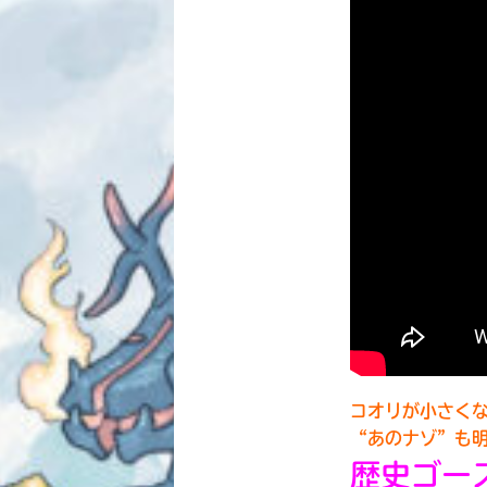
コオリが小さくな
“あのナゾ”も
歴史ゴー