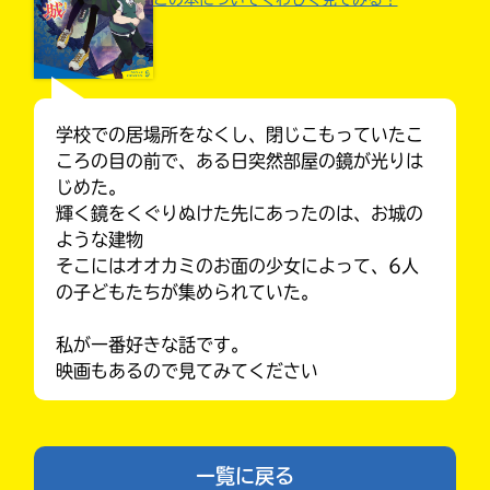
入
力
内
容
学校での居場所をなくし、閉じこもっていたこ
に
ころの目の前で、ある日突然部屋の鏡が光りは
エ
じめた。
ラ
輝く鏡をくぐりぬけた先にあったのは、お城の
ー
ような建物
が
そこにはオオカミのお面の少女によって、6人
あ
の子どもたちが集められていた。
る
Loading
.
.
.
の
みんなの絵が
見られる
で、
私が一番好きな話です。
ギャラリー
も
映画もあるので見てみてください
う
一
度
い
確
い
一覧に戻る
え