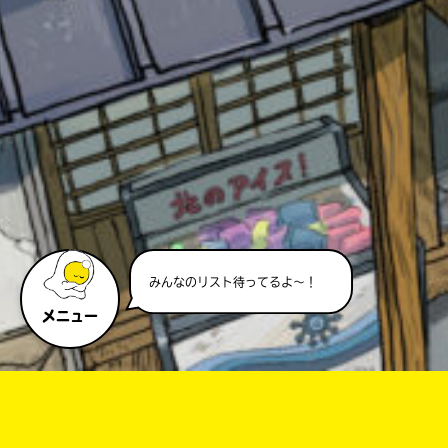
キーワードから探す
みんなのリスト待ってるよ～！
オフィシャルアカウント
メニュー
SNSでシェアする