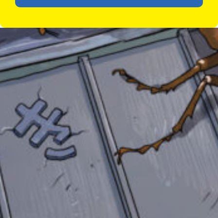
認
し
て
み
て
ね
戻
る
自分だけの
本だなが作れる！