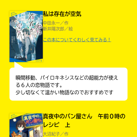
私は存在が空気
中田永一／作
新井陽次郎／絵
この本についてくわしく見てみる！
瞬間移動、パイロキネシスなどの超能力が使え
る６人の恋物語です。
少し切なくて温かい物語なのでおすすめです
大人気
シリーズに
出会える
真夜中のパン屋さん 午前０時の
レシピ 上
大沼紀子／作