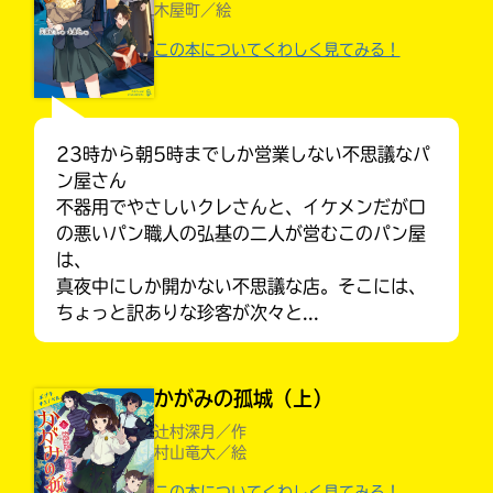
木屋町／絵
この本についてくわしく見てみる！
23時から朝5時までしか営業しない不思議なパ
ン屋さん
不器用でやさしいクレさんと、イケメンだが口
の悪いパン職人の弘基の二人が営むこのパン屋
は、
真夜中にしか開かない不思議な店。そこには、
ちょっと訳ありな珍客が次々と...
キミノラジオ配信中！
いろんな動画が
見られる
かがみの孤城（上）
辻村深月／作
村山竜大／絵
この本についてくわしく見てみる！