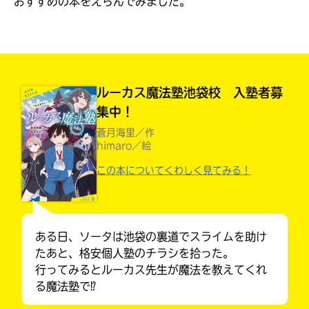
おすすめの本をえらんでみました。
見つかる
本を飛び出して
みんなとおしゃべり
できる掲示板
ルーカス魔法塾池袋校 入塾者募
集中！
蒼月海里／作
himaro／絵
この本についてくわしく見てみる！
ある日、ソータは池袋の裏道でスライムを助け
たあと、格安個人塾のチラシを拾った。
本を飛び出して
行ってみるとルーカス先生が魔法を教えてくれ
みんなとおしゃべり
できる掲示板
る魔法塾で⁉