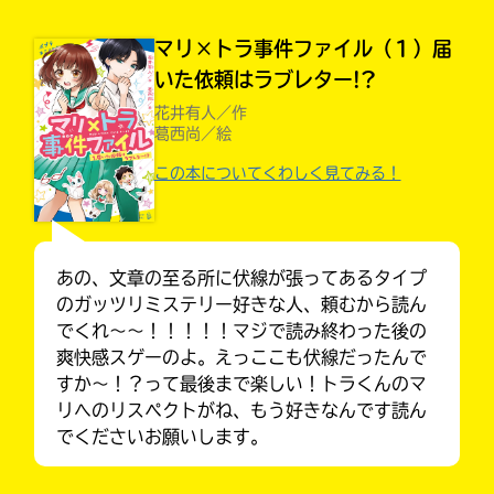
マリ×トラ事件ファイル（１）届
いた依頼はラブレター!?
花井有人／作
葛西尚／絵
この本についてくわしく見てみる！
あの、文章の至る所に伏線が張ってあるタイプ
のガッツリミステリー好きな人、頼むから読ん
でくれ〜〜！！！！！マジで読み終わった後の
キミノラジオ配信中！
爽快感スゲーのよ。えっここも伏線だったんで
いろんな動画が
見られる
すか〜！？って最後まで楽しい！トラくんのマ
リへのリスペクトがね、もう好きなんです読ん
でくださいお願いします。