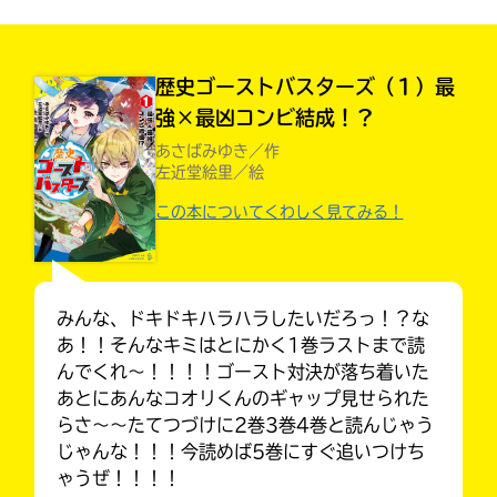
見つかる
本を飛び出して
みんなとおしゃべり
歴史ゴーストバスターズ（１）最
できる掲示板
強×最凶コンビ結成！？
あさばみゆき／作
左近堂絵里／絵
この本についてくわしく見てみる！
みんな、ドキドキハラハラしたいだろっ！？な
あ！！そんなキミはとにかく1巻ラストまで読
んでくれ〜！！！！ゴースト対決が落ち着いた
あとにあんなコオリくんのギャップ見せられた
らさ〜〜たてつづけに2巻3巻4巻と読んじゃう
本を飛び出して
みんなとおしゃべり
じゃんな！！！今読めば5巻にすぐ追いつけち
できる掲示板
ゃうぜ！！！！