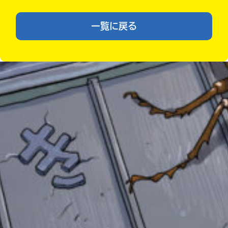
い
確
い
え
認
一覧に戻る
し
て
み
て
ね
戻
る
自分だけの
本だなが作れる！