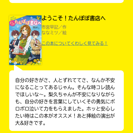
ようこそ！たんぽぽ書店へ
市宮早記／作
ななミツ／絵
この本についてくわしく見てみる！
自分の好きがさ、人とずれててさ、なんか不安
になることってあるじゃん。そんな時コレ読ん
でほしいな〜。梨久ちゃんが不安になりながら
大人気
も、自分の好きを言葉にしていくその勇気にボ
シリーズに
ロボロ泣いて力をもらえました。ホッと安心し
出会える
たい時はこの本がオススメ！あと挿絵の演出が
大&好きです。