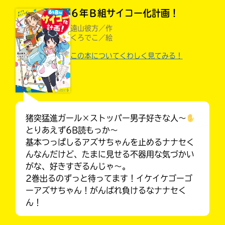
６年Ｂ組サイコー化計画！
遠山彼方／作
くろでこ／絵
入
力
この本についてくわしく見てみる！
内
容
に
エ
ラ
猪突猛進ガール×ストッパー男子好きな人〜
ー
とりあえず6B読もっか〜
が
あ
基本つっぱしるアズサちゃんを止めるナナセく
みんなの絵が
る
んなんだけど、たまに見せる不器用な気づかい
見られる
Loading
.
.
.
ギャラリー
の
がな、好きすぎるんじゃ〜。
で、
2巻出るのずっと待ってます！イケイケゴーゴ
も
ーアズサちゃん！がんばれ負けるなナナセく
う
ん！
一
度