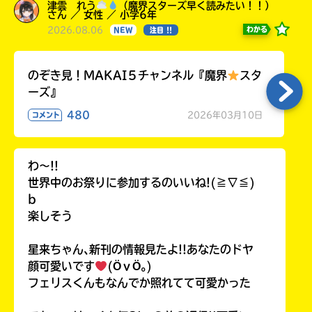
津雲 れう
（魔界スターズ早く読みたい！！）
さん ／ 女性 ／ 小学6年
2026.08.06
わかる
NEW
注目 !!
のぞき見！MAKAI５チャンネル『魔界
スタ
ーズ』
480
2026年03月10日
コメント
わ〜!!
世界中のお祭りに参加するのいいね!(≧∇≦)
b
楽しそう
星来ちゃん､新刊の情報見たよ!!あなたのドヤ
顔可愛いです
(ӦｖӦ｡)
フェリスくんもなんでか照れてて可愛かった