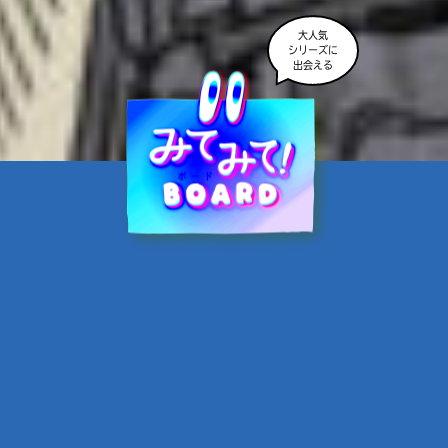
大人気
シリーズに
出会える
魔界☆スターズ②愛のため
に、悪魔と魂の契約
あんのまる／作
翡翠てう／絵