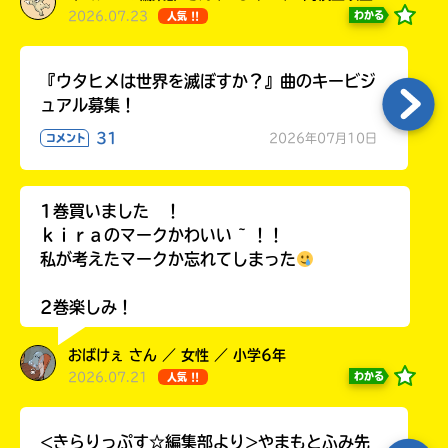
2026.07.23
わかる
人気 !!
『ウタヒメは世界を滅ぼすか？』曲のキービジ
ュアル募集！
31
2026年07月10日
コメント
1巻買いました ！
ｋｉｒａのマークかわいい ~ ！！
私が考えたマークか忘れてしまった
2巻楽しみ！
おばけぇ さん ／ 女性 ／ 小学6年
2026.07.21
わかる
人気 !!
<きらりっぷす☆編集部より>やまもとふみ先