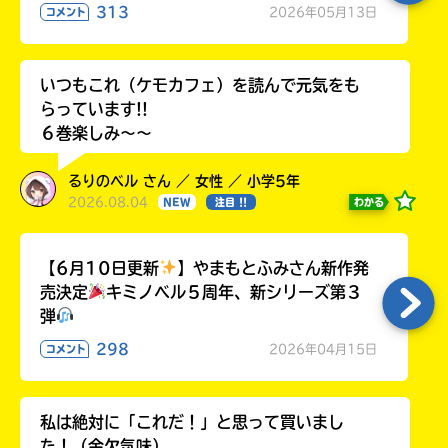
313
2026年05月13日
コメント
いつもこれ（ケモカフェ）を読んで元気をも
らっています!!
６巻楽しみ～～
るりのベル さん ／ 女性 ／ 小学5年
2026.08.04
わかる
NEW
注目 !!
【6月10日更新
】やまもとふみさん新作発
売決定
キミノベル５周年、新シリーズ第３
弾
298
2026年04月15日
コメント
私は絶対に「これだ！」と思って買いまし
た！（金欠気味）