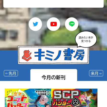
読みたい本が
見つかる
先月
来月
今月の新刊