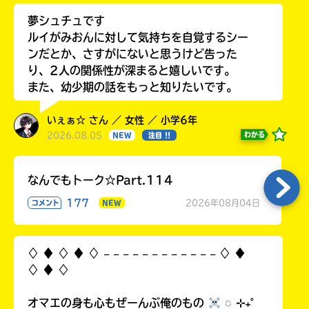
夢シュチュです
ルイがみおんに対して気持ちを自覚するシー
ンだとか、さすがにないと思うけど告った
り、2人の関係性が深まると嬉しいです。
また、幼少期の話をもっと知りたいです。
いぇぁ☆ さん ／ 女性 ／ 小学6年
2026.08.05
わかる
NEW
注目 !!
なんでもトーク☆Part.114
177
2026年08月04日
コメント
NEW
♢ ♦︎ ♢ ♦︎ ♢ 𓐄 𓐄 𓐄 𓐄 𓐄 𓐄 𓐄 𓐄 𓐄 𓐄 𓐄 𓐄 ♢ ♦︎
♢ ♦︎ ♢
オマエの身も心もぜーんぶ俺のもの
◌ ⊹₊˚