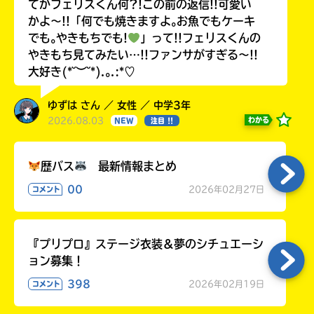
てかフェリスくん何?!この前の返信!!可愛い
かよ〜!!「何でも焼きますよ｡お魚でもケーキ
でも｡やきもちでも!
」って!!フェリスくんの
やきもち見てみたい…!!ファンサがすぎる〜!!
大好き(*˘︶˘*).｡.:*♡
ゆずは さん ／ 女性 ／ 中学3年
2026.08.03
わかる
NEW
注目 !!
歴バス
最新情報まとめ
00
2026年02月27日
コメント
『プリプロ』ステージ衣装＆夢のシチュエーシ
ョン募集！
398
2026年02月19日
コメント