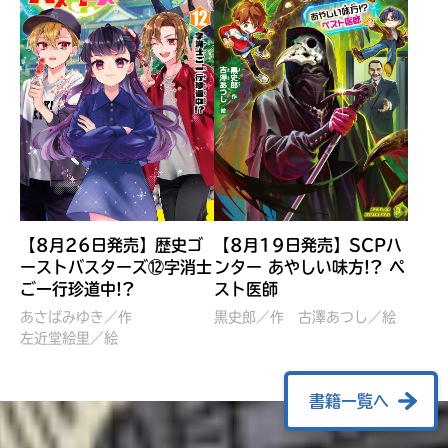
【8月26日発売】歴史ゴ
【8月19日発売】SCPハ
ーストバスターズ⑫字消士
ンター あやしい味方!? ペ
ご一行珍道中!?
スト医師
ぼくたちのマインクラフト
レッツゴー！まいぜんシス
冒険記 エンチャント剣
ターズ とつぜん、王様に
あさばみゆき／作
黒史郎／作
古澤あつし／絵
VS暴走モブ
左近堂絵里／絵
なってしまった結果！？
【7月8日発売】
針とら／作
五味まちと／絵
Ｍｉｎｅｃｒａｆｔカップ運
石崎洋司／文
書籍一覧へ
営委員会／協力
佐久間さのすけ／絵