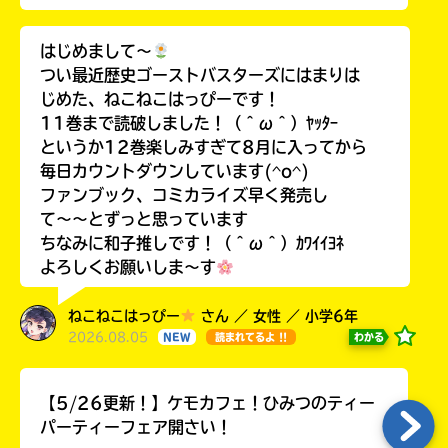
はじめまして〜
つい最近歴史ゴーストバスターズにはまりは
じめた、ねこねこはっぴーです！
11巻まで読破しました！（＾ω＾）ﾔｯﾀｰ
というか12巻楽しみすぎて8月に入ってから
毎日カウントダウンしています(^o^)
ファンブック、コミカライズ早く発売し
て〜〜とずっと思っています
ちなみに和子推しです！（＾ω＾）ｶﾜｲｲﾖﾈ
よろしくお願いしま〜す
ねこねこはっぴー
さん ／ 女性 ／ 小学6年
2026.08.05
わかる
NEW
読まれてるよ !!
【5/26更新！】ケモカフェ！ひみつのティー
パーティーフェア開さい！