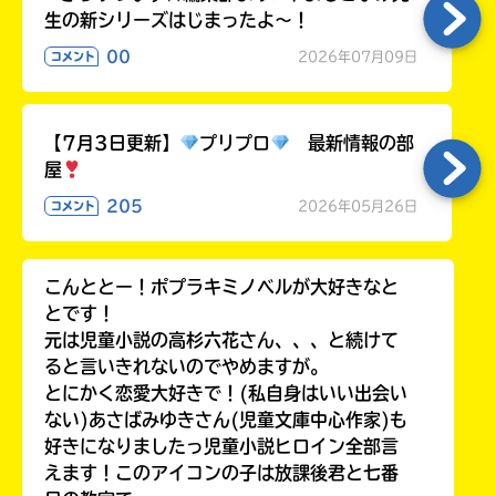
生の新シリーズはじまったよ～！
00
2026年07月09日
コメント
【7月3日更新】
プリプロ
最新情報の部
屋
205
2026年05月26日
コメント
こんととー！ポプラキミノベルが大好きなと
とです！
元は児童小説の高杉六花さん、、、と続けて
ると言いきれないのでやめますが。
とにかく恋愛大好きで！(私自身はいい出会い
ない)あさばみゆきさん(児童文庫中心作家)も
好きになりましたっ児童小説ヒロイン全部言
えます！このアイコンの子は放課後君と七番