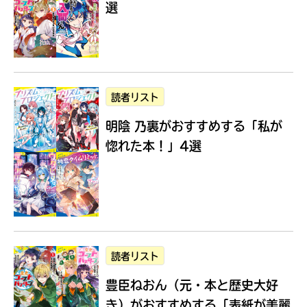
選
Loading
.
.
.
読者リスト
明陰 乃裏がおすすめする
「私が
惚れた本！」4選
入
力
内
読者リスト
容
豊臣ねおん（元・本と歴史大好
に
エ
き）がおすすめする
「表紙が美麗