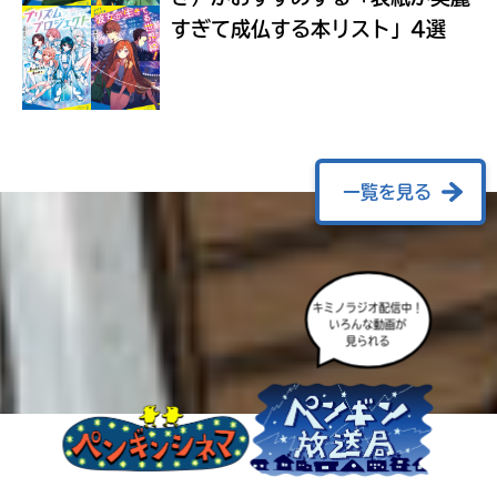
ラ
すぎて成仏する本リスト」4選
ー
が
あ
る
の
で、
も
一覧を見る
う
一
度
い
確
い
キミノラジオ配信中！
え
認
いろんな動画が
見られる
し
て
み
て
ね
戻