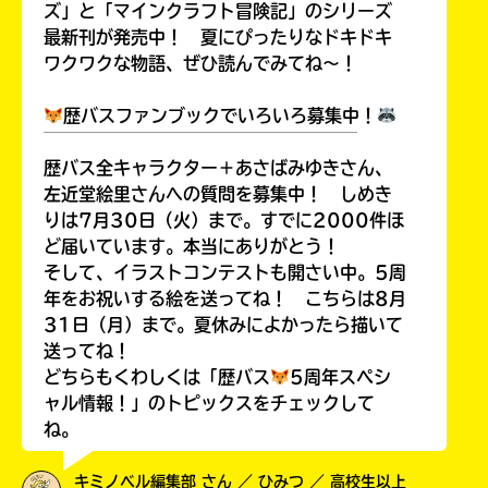
ズ」と「マインクラフト冒険記」のシリーズ
最新刊が発売中！ 夏にぴったりなドキドキ
ワクワクな物語、ぜひ読んでみてね～！
歴バスファンブックでいろいろ募集中！
￣￣￣￣￣￣￣￣￣￣￣￣￣￣￣￣￣￣
歴バス全キャラクター＋あさばみゆきさん、
左近堂絵里さんへの質問を募集中！ しめき
りは7月30日（火）まで。すでに2000件ほ
ど届いています。本当にありがとう！
そして、イラストコンテストも開さい中。5周
年をお祝いする絵を送ってね！ こちらは8月
31日（月）まで。夏休みによかったら描いて
送ってね！
どちらもくわしくは「歴バス
5周年スペシ
ャル情報！」のトピックスをチェックして
ね。
キミノベル編集部 さん ／ ひみつ ／ 高校生以上