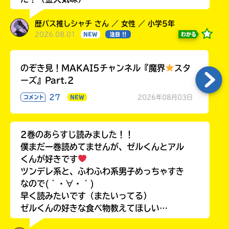
歴バス推しシャチ さん ／ 女性 ／ 小学5年
2026.08.01
わかる
NEW
注目 !!
のぞき見！MAKAI5チャンネル『魔界
スタ
ーズ』Part.2
27
2026年08月03日
コメント
NEW
2巻のあらすじ読みました！！
僕まだ一巻読めてませんが、ゼルくんとアル
くんが好きです
ツンデレ系と、ふわふわ系男子めっちゃすき
なので(｀・∀・´)
早く読みたいです（またいってる）
ゼルくんの好きな食べ物教えてほしい…