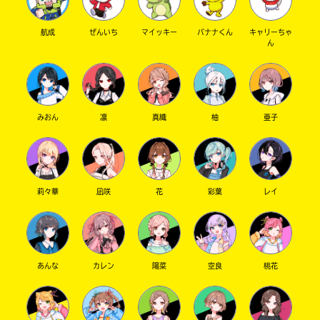
で
ぱ好きだからですかね！！（殺気③）
店
き
簡潔に言えば気になるとこはここなんですが…
航成
ぜんいち
マイッキー
バナナくん
キャリーちゃ
ま
何か狸にさっきから首絞められてます。え？何
ん
す。
で？暴行罪ですよねこれ。
そ
三
何か語彙力なさすぎてちょっと今の気持ち説明
れ
省
以
できないんですが…とりあえず発売楽しみにし
堂
外
てまあす！！！
書
みおん
凛
真織
柚
亜子
の
店
（その後狐屋和子を見た者はいない）
電
子
書
狐屋和子#1巻から鷹村推し
さん ／ 女性 ／ 中学1年
籍
2025.08.25
TSUTAYA
わかる
人気 !!
ス
莉々華
凪咲
花
彩葉
レイ
試し読みだけでアツい……！
ト
ア
東
に
山
つ
歴バス10巻きたー！！！
き
堂
あんな
カレン
陽菜
空良
桃花
表紙が未公開だと！？つまり神がかりすぎてい
ま
し
るということだな！！！
て
瀬戸たちが黄泉の国へ！？上さまと藤、なんか
Book
は、