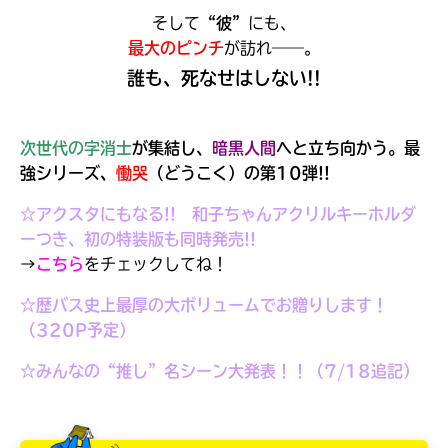
そして
“彼”
にも、
最大のピンチ
が訪れ――。
誰も、死なせはしない!!
次世代の字消士
が集結し、
暗黒人間
へと立ち向かう。
最
強シリーズ、
慟哭
（どうこく）の第10弾!!
☆アクスタにもなる!! 和子ちゃんアクリルキーホルダ
ーつき、初の特装版も同時発売!!
→
こちら
をチェックしてね！
☆歴バス史上最厚の大ボリュームでお贈りします！
（320P予定）
大人気
シリーズに
出会える
☆みんなの“推し”名シーン大発表！！（7/18追記）