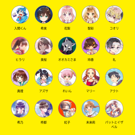
は、
籍
げへ。えへへ。あへへへ。（え？）
各
の
えー、まず。試し読み読んで気になった点を簡
電
紹
子
介
潔に。
書
ペ
・目次。11と17どゆこと……？！
入間くん
希実
花梨
智彩
コオリ
籍
ー
17どゆこと…？え…？（脳が理解してない）
ス
ジ
え…？〇〇の果て…？（ネタバレ防止）
ト
に
最終〇〇…？（ネタバレ防止）
ア
直
に
接
ん…？？？？…1回後で。
ヒラリ
美桜
オオカミさま
玲香
礼
て
移
・9ページの和子とコオリの破壊力
ご
動
9ページを見てくれ。恐らく歴バスファンは揃い
確
で
に揃って「ヴッ…」と声をもらしたであろ
認
き
う…。
く
ま
だ
真理
アズサ
れいん
マリー
アクト
す。
左近堂絵里先生のイラストの破壊力は日に日に
さ
アップしていると思われます。
い。
現在攻撃力は100000000000000000。
＊
旭
（いやもっとか？数に表せない）
印
屋
狐屋和子はここで一時尊死。
の
希乃
柊都
紅子
未来莉
パットとイザ
書
ベル
つ
え？てか2人ってこんな顔できたのね…？
店
い