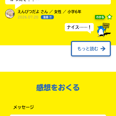
えんぴつだよ さん ／ 女性 ／ 小学6年
2026.07.20
わかる
注目 !!
ナイス……！
もっと読む
購
電
初めまして、通りすがりの歴バスファンの者で
このマチのことを
入
子
もっと知りたい
すm(_ _)mﾍﾟｺﾘ
の
書
キミに
歴バスもとうとう１０巻に......Σ(ﾟДﾟ)シリー
ご
籍
ズ累計２４万部突破もおめでとうございま
案
購
内
入
す！！
感想をおくる
の
試し読みも無事に出たということで(？)【＃あ
ご
の人の真名が明らかに】の考察です、どうぞ♪
書
案
店
内
メッセージ
あの人＝礼？なら花の名前だと予想。また、フ
全
ジやアヤメは紫色の花の名前という共通点。
国