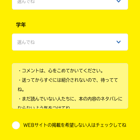
選んでね
書
店
男性
購
学年
入
女性
ebook
方
japan
法
選んでね
の
ひみつ
詳
細
小学1年
は、
各
・コメントは、心をこめてかいてください。
小学2年
店
・送ってからすぐには紹介されないので、待ってて
COCORO
の
小学3年
BOOKS
サ
ね。
イ
・まだ読んでいない人たちに、本の内容のネタバレに
小学4年
ト
で
ならないよう気をつけてね。
ご
小学5年
・キャンペーン開催中は、投稿した後の画面にバナー
確
WEBサイトの掲載を希望しない人はチェックしてね
認
が出るので、そこから応募してね。
小学6年
紀伊國屋
く
・ポプラ社の宣伝物で紹介させてもらうことがある
書店
だ