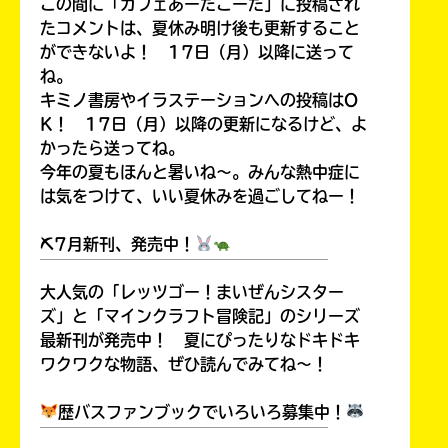
この間に「カフェあーだこーだ」に投稿され
たコメントは、夏休み明け後も更新すること
ができないよ！ 17日（月）以降に送って
ね。
キミノ書房やイラステーションへの投稿はO
HMV&BOOKS
K！ 17日（月）以降の更新になるけど、よ
online
かったら送ってね。
今年の夏もほんと暑いね～。みんな熱中症に
は気をつけて、いい夏休みを過ごしてねー！
⛏7月新刊、発売中！
￣￣￣￣￣￣￣￣￣￣￣￣￣￣￣￣￣￣
大人気の「レッツゴー！まいぜんシスター
ズ」と「マインクラフト冒険記」のシリーズ
最新刊が発売中！ 夏にぴったりなドキドキ
ワクワクな物語、ぜひ読んでみてね～！
歴バスファンブックでいろいろ募集中！
￣￣￣￣￣￣￣￣￣￣￣￣￣￣￣￣￣￣