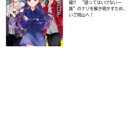
ジ
破!! “語ってはいけない一
に
族”のナゾを解き明かすため、
直
いざ岡山へ！
接
移
Loading
.
.
.
動
で
セ
き
ブ
ま
ン
す。
ネ
そ
ッ
れ
ト
以
シ
外
ョ
の
ネ
ッ
ッ
入
ピ
ト
力
ン
書
内
グ
店
容
に
に
つ
エ
き