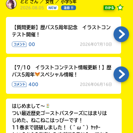
とと さん ／ 女性 ／ 小学5年
2026.08.05
わかる
NEW
注目 !!
【質問更新】歴バス5周年記念 イラストコン
テスト開催！
00
2026年07月10日
コメント
【7/10 イラストコンテスト情報更新！】歴
バス5周年
スペシャル情報！
400
2026年06月16日
コメント
はじめまして〜
つい最近歴史ゴーストバスターズにはまりは
じめた、ねこねこはっぴーです！
11巻まで読破しました！（＾ω＾）ﾔｯﾀｰ