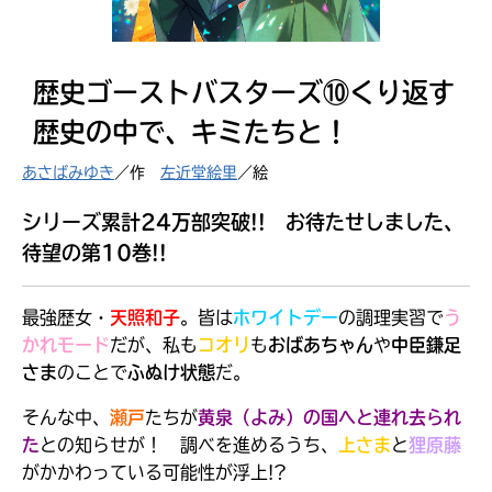
見つかる
歴史ゴーストバスターズ⑩くり返す
歴史の中で、キミたちと！
あさばみゆき
／作
左近堂絵里
／絵
シリーズ累計24万部突破!! お待たせしました、
待望の第10巻!!
最強歴女・
天照和子
。皆は
ホワイトデー
の調理実習で
う
かれモード
だが、私も
コオリ
も
おばあちゃん
や
中臣鎌足
さま
のことで
ふぬけ状態
だ。
本を飛び出して
そんな中、
瀬戸
たちが
黄泉（よみ）の国へと連れ去られ
みんなとおしゃべり
た
との知らせが！ 調べを進めるうち、
上さま
と
狸原藤
できる掲示板
がかかわっている可能性が浮上!?