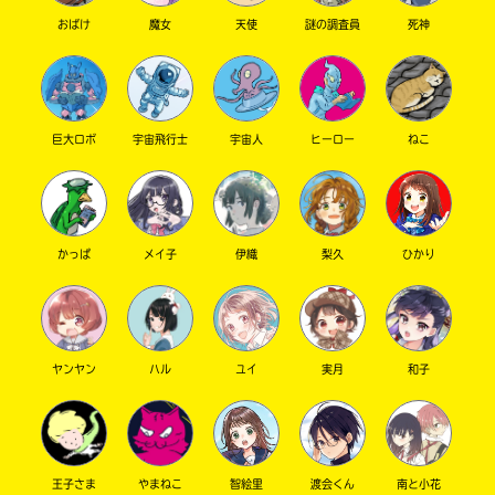
を
店
以上、ただの私の深読みでした(まだ花の名前だ
おばけ
魔女
天使
謎の調査員
死神
扱
の
と決まった訳ではないし、そもそもあの人＝礼
っ
在
ではないかもしれないため)
て
庫
い
が
な
検
【最後に一言】
巨大ロボ
宇宙飛行士
宇宙人
ヒーロー
ねこ
い
索
暗黒人間、許すまじ(っ'-')╮ =͟͟͞͞✣消ﾌﾞｫﾝ
場
で
合
き
通りすがりの歴バスファン さん ／ 女性 ／ 中学2年
が
ま
ご
す。
2025.08.26
わかる
人気 !!
ざ
かっぱ
メイ子
伊織
梨久
ひかり
フムフム～
い
＊
ま
印
す。
の
電
つ
ひょ？！おんぎょっ？！！！？
子
い
ヤンヤン
ハル
ユイ
実月
和子
み、皆の者！！！試し読み出ちゃってますよ
書
た
ぉ？！！
籍
書
の
店
すぅはあ……すぅはあ………尊死する覚悟で試
価
は
し読み読んできますね…！
格
書
王子さま
やまねこ
智絵里
渡会くん
南と小花
〜15分後〜