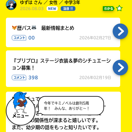
ゆずは さん ／ 女性 ／ 中学3年
2026.08.03
わかる
NEW
注目 !!
歴バス
最新情報まとめ
00
2026年02月27日
コメント
『プリプロ』ステージ衣装＆夢のシチュエーシ
ョン募集！
398
2026年02月19日
コメント
夢シュチュです
今年でキミノベルは創刊5周
ルイがみおんに対して気持ちを自覚するシー
年！ みんな、ありがと～！
ンだとか、さすがにないと思うけど告った
メニュー
り、2人の関係性が深まると嬉しいです。
また、幼少期の話をもっと知りたいです。