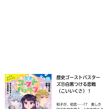
る
い。
パ
ス
kodo-
mall
BookLive!
Amazon
honto
歴史ゴーストバスター
ズ⑪白黒つける恋戦
（こいいくさ）！
e-
hon
和子が、初恋……!? 美しき