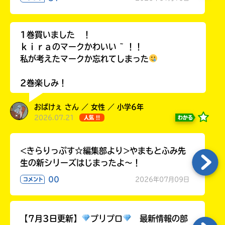
1巻買いました ！
ｋｉｒａのマークかわいい ~ ！！
私が考えたマークか忘れてしまった
2巻楽しみ！
おばけぇ さん ／ 女性 ／ 小学6年
2026.07.21
わかる
人気 !!
<きらりっぷす☆編集部より>やまもとふみ先
生の新シリーズはじまったよ～！
00
2026年07月09日
コメント
【7月3日更新】
プリプロ
最新情報の部