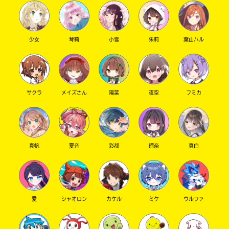
衝撃…脳内が理解しきれてない。
た
いやあどっちも可愛いなァ…？！
電
・礼さん重症（恋煩い）
子
大
あの腹黒たぬきこと狸腹無礼も重症。恋煩いで
書
少女
琴莉
小雪
朱莉
葉山ハル
垣
籍
完治不可能。
書
ス
「お手々つなぎます？」なんてね。
ト
店
和子ちゃんとそんなのコオリと礼と鷹村全員無
ア
理ですね。
は
サクラ
メイズさん
陽菜
夜空
フミカ
ニヤニヤ止まらなくて気持ち悪い顔になってま
書
勝
籍
すがお次。
木
の
・腹黒たぬきが近頃怒ってない？
書
紹
和子によるとですね、腹黒たぬきが近頃まった
介
店
真帆
夏音
彩都
瑠奈
真白
く怒ってないそうですね。
ペ
信じられます？あの常時イライラ毒舌腹黒たぬ
ー
ジ
きがですよ？（殺気）
紀
に
やっぱりー、「初恋の君」には甘いんですか
伊
直
ね、それとも〇〇が好きになっちゃったから？
愛
シャオロン
カケル
ミケ
ウルファ
国
接
（殺気②）
移
屋
和子とコオリが訳あってへこんでますが、やっ
動
書