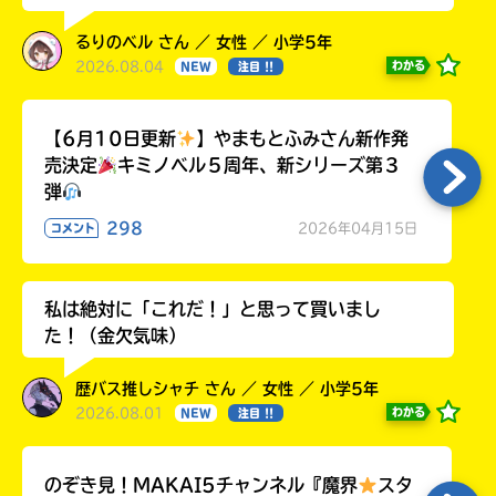
るりのベル さん ／ 女性 ／ 小学5年
2026.08.04
わかる
NEW
注目 !!
【6月10日更新
】やまもとふみさん新作発
売決定
キミノベル５周年、新シリーズ第３
弾
298
2026年04月15日
コメント
私は絶対に「これだ！」と思って買いまし
た！（金欠気味）
歴バス推しシャチ さん ／ 女性 ／ 小学5年
2026.08.01
わかる
NEW
注目 !!
のぞき見！MAKAI5チャンネル『魔界
スタ