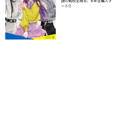
謎の転校生現る、6年生編スタ
Rakuten
ート!!
kobo
紀
伊
國
屋
書
Reader
店
Store
セ
ブ
ン
ネ
ッ
ト
シ