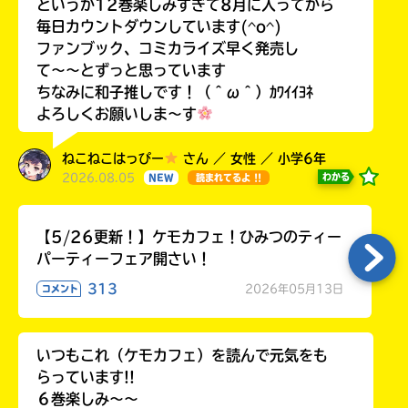
というか12巻楽しみすぎて8月に入ってから
毎日カウントダウンしています(^o^)
ファンブック、コミカライズ早く発売し
て〜〜とずっと思っています
ちなみに和子推しです！（＾ω＾）ｶﾜｲｲﾖﾈ
よろしくお願いしま〜す
ねこねこはっぴー
さん ／ 女性 ／ 小学6年
2026.08.05
わかる
NEW
読まれてるよ !!
【5/26更新！】ケモカフェ！ひみつのティー
パーティーフェア開さい！
313
2026年05月13日
コメント
いつもこれ（ケモカフェ）を読んで元気をも
らっています!!
６巻楽しみ～～