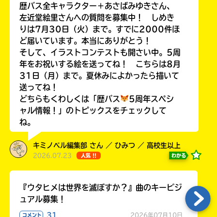
歴バス全キャラクター＋あさばみゆきさん、
左近堂絵里さんへの質問を募集中！ しめき
りは7月30日（火）まで。すでに2000件ほ
ど届いています。本当にありがとう！
そして、イラストコンテストも開さい中。5周
年をお祝いする絵を送ってね！ こちらは8月
31日（月）まで。夏休みによかったら描いて
送ってね！
どちらもくわしくは「歴バス
5周年スペシ
ャル情報！」のトピックスをチェックして
ね。
キミノベル編集部 さん ／ ひみつ ／ 高校生以上
2026.07.23
わかる
人気 !!
『ウタヒメは世界を滅ぼすか？』曲のキービジ
ュアル募集！
31
2026年07月10日
コメント