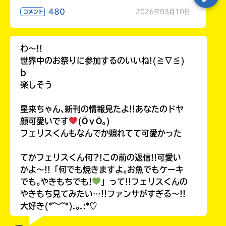
480
2026年03月10日
コメント
わ〜!!
世界中のお祭りに参加するのいいね!(≧∇≦)
b
楽しそう
星来ちゃん､新刊の情報見たよ!!あなたのドヤ
顔可愛いです
(ӦｖӦ｡)
フェリスくんもなんでか照れてて可愛かった
てかフェリスくん何?!この前の返信!!可愛い
かよ〜!!「何でも焼きますよ｡お魚でもケーキ
でも｡やきもちでも!
」って!!フェリスくんの
やきもち見てみたい…!!ファンサがすぎる〜!!
大好き(*˘︶˘*).｡.:*♡