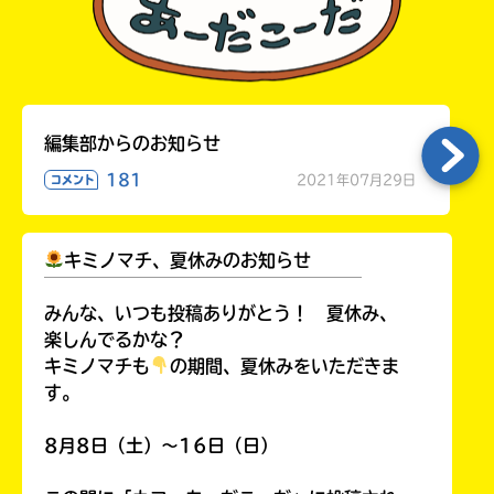
Honya
Club
編集部からのお知らせ
181
2021年07月29日
コメント
yodobashi
キミノマチ、夏休みのお知らせ
￣￣￣￣￣￣￣￣￣￣￣￣￣￣￣￣￣￣
みんな、いつも投稿ありがとう！ 夏休み、
楽しんでるかな？
キミノマチも
の期間、夏休みをいただきま
楽
す。
天
ブ
ッ
8月8日（土）～16日（日）
ク
ス