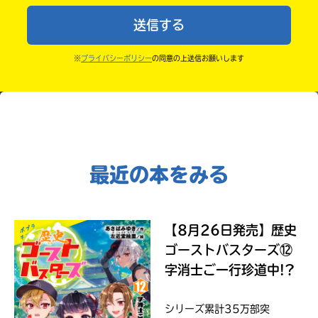
中学1年
Kinoppy
さ
よ。
送信する
い。
・かき終えたら、人を傷つけていたり、個人情報をか
中学2年
＊
きこんでいたり、字がまちがっていたりしないか、読
※
プライバシーポリシー
の同意の上送信お願いします
印
中学3年
みなおしてみてね。
の
つ
高校生以上
Amazon
い
た
ネ
ッ
ト
最近の本をみる
書
店
コ
は
ミ
書
【8月26日発売】歴史
ッ
籍
ゴーストバスターズ⑫
ク
の
シ
紹
字消士ご一行珍道中!?
介
ー
ペ
モ
ー
シリーズ累計35万部突
ア