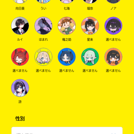
怪しいかも！？
Search
各
向日葵
うい
七海
瑠奈
ノア
彼にも最大のピンチ！？
電
320Pだとお！そして特装版…！！！
子
書
ぎゃああああああ！！！
有
籍
やばい、情報量が…情報量が…！
隣
ス
あさば先生、左近堂先生、M田さん、並びにポ
ルイ
ほまれ
権之助
星来
選べません
堂
ト
プラキミノベル編集部の皆さま方！本当にあり
ア
がとうございます！楽しみすぎて夜しか眠れま
の
検
せん！！！
リ
索
ラ
選べません
選べません
選べません
選べません
選べません
機
花粉症スギ さん ／ 女性 ／ 中学2年
ィ
能
2025.07.01
わかる
人気 !!
ア
を
ブ
ご
情報量が……！ 発売をお楽しみに～！
利
ル
用
詩
く
だ
性別
ネ
さ
ッ
い。
ト