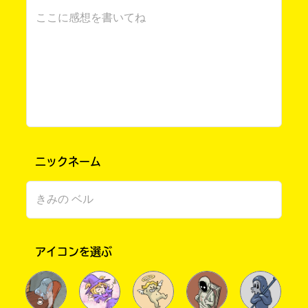
※ここまでは他の方の考察と同じ
電
の
子
書
書
店
それらを踏まえた上で人名でありそうだと思っ
籍
で
たのがキキョウ、スミレ、キク、ラン、リンド
キーワードから探す
ス
お
ウ...などなど。
ト
求
ア
め
個人的に一番可能性が高いのが「リンドウ」
に
い
よ
た
なぜなら、礼の誕生日である８月３１日の誕生
り
だ
花の一つにリンドウが挙げられるから。
ま
け
ニックネーム
し
ま
リンドウの花言葉...勝利、正義感、誠実、満ち
て
す。
た自信。
は、
下
オフィシャルアカウント
こ
記
の
の
リンドウの根は漢方薬として昔から日本や中国
本
リ
を中心に使われていたそうで、薬やまじないの
の
ン
アイコンを選ぶ
家柄である狸原家にピッタリだなと。
電
ク
(別名はイヤミグサで”胃病み”の意味だそうで
子
か
SNSでシェアする
書
ら、
すが”嫌味”ともとれそう)
籍
書