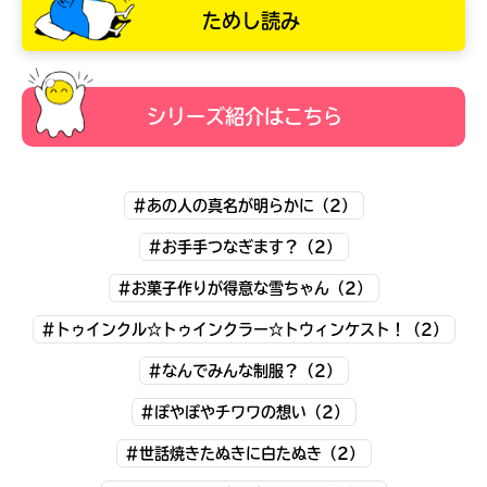
ためし読み
シリーズ紹介はこちら
#あの人の真名が明らかに（2）
#お手手つなぎます？（2）
#お菓子作りが得意な雪ちゃん（2）
#トゥインクル☆トゥインクラー☆トウィンケスト！（2）
キミノラジオ配信中！
いろんな動画が
見られる
#なんでみんな制服？（2）
#ぽやぽやチワワの想い（2）
#世話焼きたぬきに白たぬき（2）