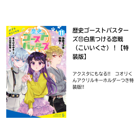
ラ
ま
ー
し
て
が
ｄ
は、
あ
ブ
歴史ゴーストバスター
各
る
ッ
ネ
ズ⑪白黒つける恋戦
の
ク
ッ
で、
（こいいくさ）！【特
ト
も
書
装版】
う
店
一
の
アクスタにもなる!! コオリく
検
度
い
んアクリルキーホルダーつき特
索
確
い
BOOK☆WALKER
え
機
装版!!
認
能
し
を
て
ご
み
利
て
用
ね
く
ブ
だ
ッ
さ
戻
ク