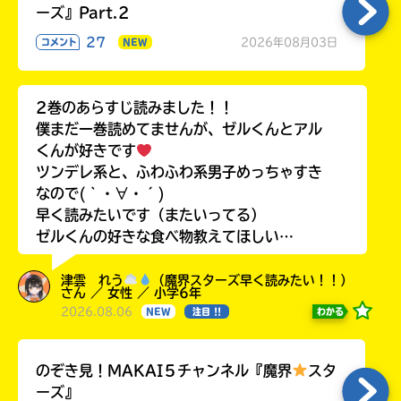
ーズ』Part.2
27
2026年08月03日
コメント
NEW
2巻のあらすじ読みました！！
僕まだ一巻読めてませんが、ゼルくんとアル
くんが好きです
ツンデレ系と、ふわふわ系男子めっちゃすき
なので(｀・∀・´)
早く読みたいです（またいってる）
ゼルくんの好きな食べ物教えてほしい…
津雲 れう
（魔界スターズ早く読みたい！！）
さん ／ 女性 ／ 小学6年
2026.08.06
わかる
NEW
注目 !!
のぞき見！MAKAI５チャンネル『魔界
スタ
ーズ』