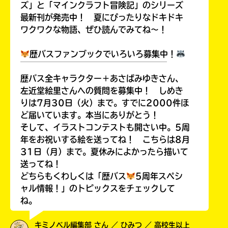
ズ」と「マインクラフト冒険記」のシリーズ
最新刊が発売中！ 夏にぴったりなドキドキ
ワクワクな物語、ぜひ読んでみてね～！
歴バスファンブックでいろいろ募集中！
￣￣￣￣￣￣￣￣￣￣￣￣￣￣￣￣￣￣
歴バス全キャラクター＋あさばみゆきさん、
左近堂絵里さんへの質問を募集中！ しめき
りは7月30日（火）まで。すでに2000件ほ
ど届いています。本当にありがとう！
そして、イラストコンテストも開さい中。5周
年をお祝いする絵を送ってね！ こちらは8月
31日（月）まで。夏休みによかったら描いて
送ってね！
どちらもくわしくは「歴バス
5周年スペシ
ャル情報！」のトピックスをチェックして
ね。
キミノベル編集部 さん ／ ひみつ ／ 高校生以上