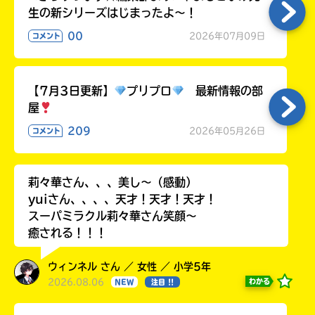
生の新シリーズはじまったよ～！
00
2026年07月09日
コメント
【7月3日更新】
プリプロ
最新情報の部
屋
209
2026年05月26日
コメント
莉々華さん、、、美し〜（感動）
yuiさん、、、、天才！天才！天才！
スーパミラクル莉々華さん笑顔〜
癒される！！！
ウィンネル さん ／ 女性 ／ 小学5年
2026.08.06
わかる
NEW
注目 !!