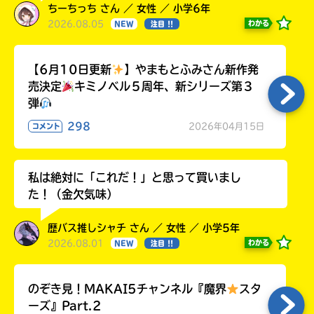
ちーちっち さん ／ 女性 ／ 小学6年
2026.08.05
わかる
NEW
注目 !!
【6月10日更新
】やまもとふみさん新作発
売決定
キミノベル５周年、新シリーズ第３
弾
298
2026年04月15日
コメント
私は絶対に「これだ！」と思って買いまし
た！（金欠気味）
歴バス推しシャチ さん ／ 女性 ／ 小学5年
2026.08.01
わかる
NEW
注目 !!
のぞき見！MAKAI5チャンネル『魔界
スタ
ーズ』Part.2