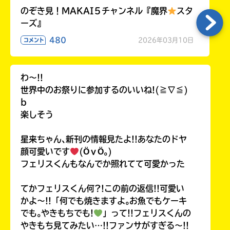
のぞき見！MAKAI５チャンネル『魔界
スタ
ーズ』
480
2026年03月10日
コメント
わ〜!!
世界中のお祭りに参加するのいいね!(≧∇≦)
b
楽しそう
星来ちゃん､新刊の情報見たよ!!あなたのドヤ
顔可愛いです
(ӦｖӦ｡)
フェリスくんもなんでか照れてて可愛かった
てかフェリスくん何?!この前の返信!!可愛い
かよ〜!!「何でも焼きますよ｡お魚でもケーキ
でも｡やきもちでも!
」って!!フェリスくんの
やきもち見てみたい…!!ファンサがすぎる〜!!