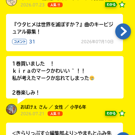
2026.07.23
わかる
人気 !!
『ウタヒメは世界を滅ぼすか？』曲のキービジ
ュアル募集！
31
2026年07月10日
コメント
1巻買いました ！
ｋｉｒａのマークかわいい ~ ！！
私が考えたマークか忘れてしまった
2巻楽しみ！
おばけぇ さん ／ 女性 ／ 小学6年
2026.07.21
わかる
人気 !!
<きらりっぷす☆編集部より>やまもとふみ先