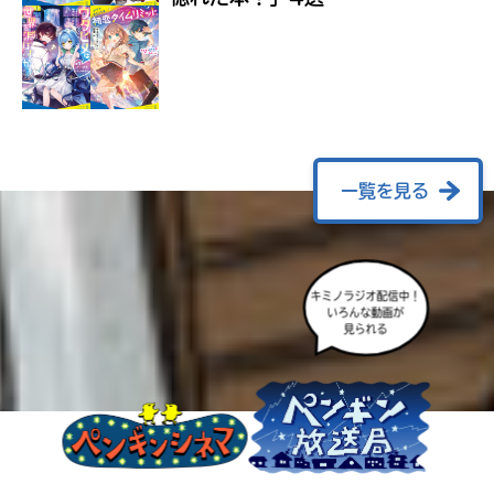
ラ
ー
が
あ
る
の
で、
も
一覧を見る
う
一
度
い
確
い
キミノラジオ配信中！
え
認
いろんな動画が
し
見られる
て
み
て
ね
戻