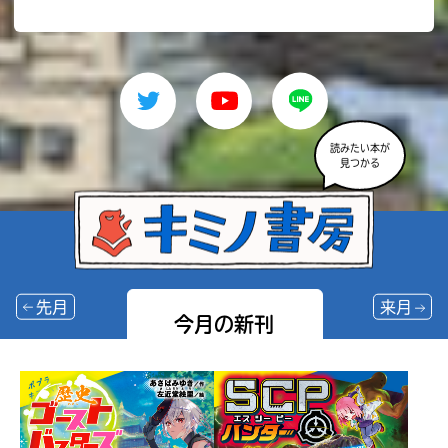
読みたい本が
見つかる
先月
来月
今月の新刊