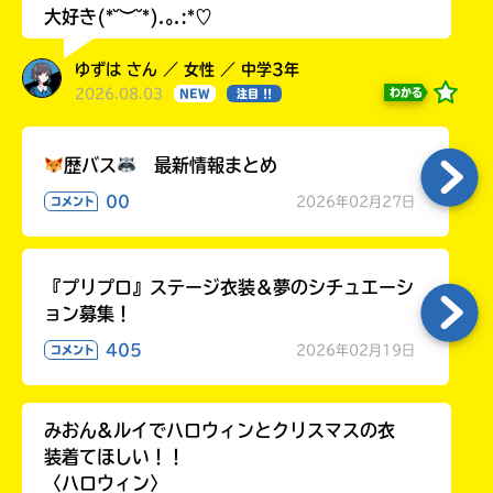
大好き(*˘︶˘*).｡.:*♡
ゆずは さん ／ 女性 ／ 中学3年
2026.08.03
わかる
NEW
注目 !!
歴バス
最新情報まとめ
00
2026年02月27日
コメント
『プリプロ』ステージ衣装＆夢のシチュエーシ
ョン募集！
405
2026年02月19日
コメント
みおん&ルイでハロウィンとクリスマスの衣
装着てほしい！！
〈ハロウィン〉