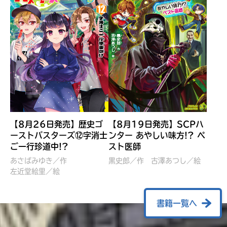
【8月26日発売】歴史ゴ
【8月19日発売】SCPハ
ーストバスターズ⑫字消士
ンター あやしい味方!? ペ
ご一行珍道中!?
スト医師
ぼくたちのマインクラフト
レッツゴー！まいぜんシス
冒険記 エンチャント剣
ターズ とつぜん、王様に
あさばみゆき／作
黒史郎／作
古澤あつし／絵
VS暴走モブ
左近堂絵里／絵
なってしまった結果！？
【7月8日発売】
針とら／作
五味まちと／絵
Ｍｉｎｅｃｒａｆｔカップ運
石崎洋司／文
書籍一覧へ
営委員会／協力
佐久間さのすけ／絵