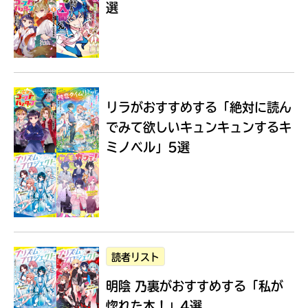
選
Loading
.
.
.
リラがおすすめする
「絶対に読ん
でみて欲しいキュンキュンするキ
ミノベル」5選
入
力
内
読者リスト
容
明陰 乃裏がおすすめする
「私が
に
エ
惚れた本！」4選