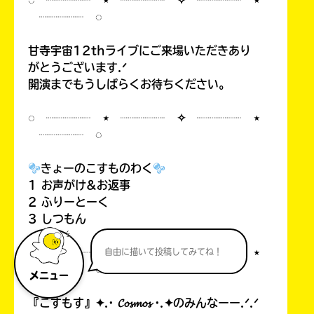
◌ ┈┈┈┈ ⋆ ┈┈┈┈ ✧ ┈┈┈┈ ⋆
┈┈┈┈ ◌
甘寺宇宙12thライブにご来場いただきあり
がとうございます.ᐟ
開演までもうしばらくお待ちください。
◌ ┈┈┈┈ ⋆ ┈┈┈┈ ✧ ┈┈┈┈ ⋆
┈┈┈┈ ◌
きょーのこすものわく
1 お声がけ&お返事
2 ふりーとーく
3 しつもん
◌ ┈┈┈┈ ⋆ ┈┈┈┈ ✧ ┈┈┈┈ ⋆
自由に描いて投稿してみてね！
┈┈┈┈ ◌
メニュー
『こすもす』✦.· 𝓒𝓸𝓼𝓶𝓸𝓼 ·.✦のみんなーー.ᐟ.ᐟ