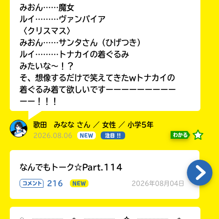
みおん……魔女
ルイ………ヴァンパイア
〈クリスマス〉
みおん……サンタさん（ひげつき）
ルイ………トナカイの着ぐるみ
みたいな〜！？
そ、想像するだけで笑えてきたwトナカイの
着ぐるみ着て欲しいですーーーーーーーーー
ーー！！！
歌田 みなな さん ／ 女性 ／ 小学5年
2026.08.06
わかる
NEW
注目 !!
なんでもトーク☆Part.114
216
2026年08月04日
コメント
NEW