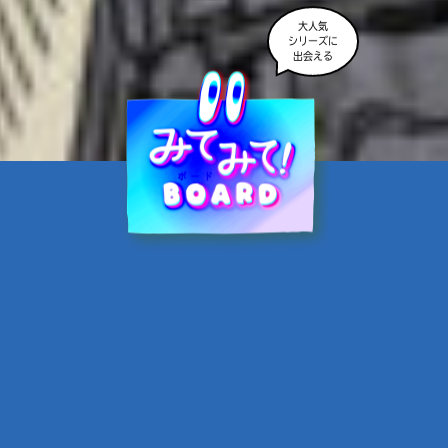
大人気
シリーズに
出会える
魔界☆スターズ②愛のため
に、悪魔と魂の契約
あんのまる／作
翡翠てう／絵