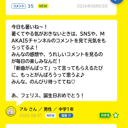
35
2026年08月03日
コメント
NEW
今日も暑いね〜！
暑くてやる気がおきないときは、SNSや、M
AKAI5チャンネルのコメントを見て元気をも
らってるよ！
みんなの感想や、うれしいコメントを見るの
が毎日の楽しみなんだ！
「新曲がんばって」って言ってもらえるたび
に、もっとがんばろうって思うよ♪
みんな、のんびり待っててね♡
あ、フェリス、誕生日おめでとう！
アル さん ／ 男性 ／ 中学1年
2026.08.07
わかる
NEW
注目 !!