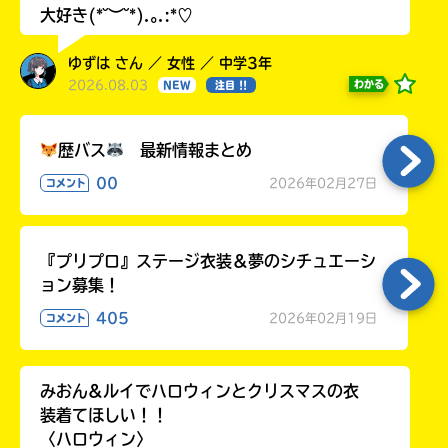
大好き(*˘︶˘*).｡.:*♡
ゆずは さん ／ 女性 ／ 中学3年
2026.08.03
わかる
NEW
注目 !!
歴バス
最新情報まとめ
00
2026年02月27日
コメント
『プリプロ』ステージ衣装＆夢のシチュエーシ
ョン募集！
405
2026年02月19日
コメント
みおん&ルイでハロウィンとクリスマスの衣
装着てほしい！！
〈ハロウィン〉