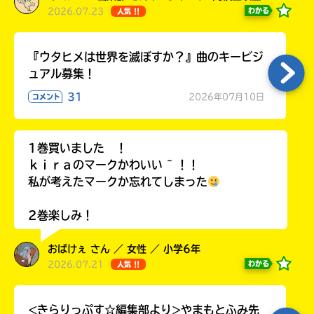
2026.07.23
わかる
人気 !!
『ウタヒメは世界を滅ぼすか？』曲のキービジ
ュアル募集！
31
2026年07月10日
コメント
1巻買いました ！
ｋｉｒａのマークかわいい ~ ！！
私が考えたマークか忘れてしまった
2巻楽しみ！
おばけぇ さん ／ 女性 ／ 小学6年
2026.07.21
わかる
人気 !!
<きらりっぷす☆編集部より>やまもとふみ先