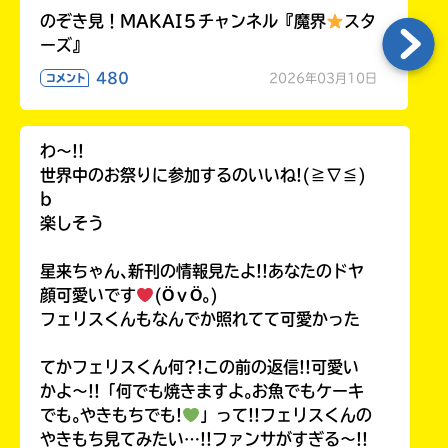
のぞき見！MAKAI５チャンネル『魔界
スタ
ーズ』
480
2026年03月10日
コメント
わ〜!!
世界中のお祭りに参加するのいいね!(≧∇≦)
b
楽しそう
星来ちゃん､新刊の情報見たよ!!あなたのドヤ
顔可愛いです
(ӦｖӦ｡)
フェリスくんもなんでか照れてて可愛かった
てかフェリスくん何?!この前の返信!!可愛い
かよ〜!!「何でも焼きますよ｡お魚でもケーキ
でも｡やきもちでも!
」って!!フェリスくんの
やきもち見てみたい…!!ファンサがすぎる〜!!