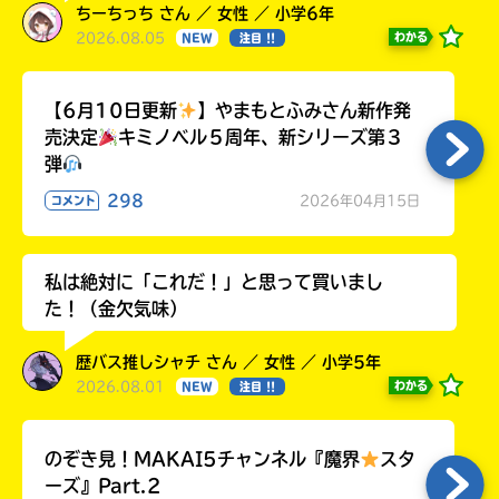
ちーちっち さん ／ 女性 ／ 小学6年
2026.08.05
わかる
NEW
注目 !!
【6月10日更新
】やまもとふみさん新作発
売決定
キミノベル５周年、新シリーズ第３
弾
298
2026年04月15日
コメント
私は絶対に「これだ！」と思って買いまし
た！（金欠気味）
歴バス推しシャチ さん ／ 女性 ／ 小学5年
2026.08.01
わかる
NEW
注目 !!
のぞき見！MAKAI5チャンネル『魔界
スタ
ーズ』Part.2