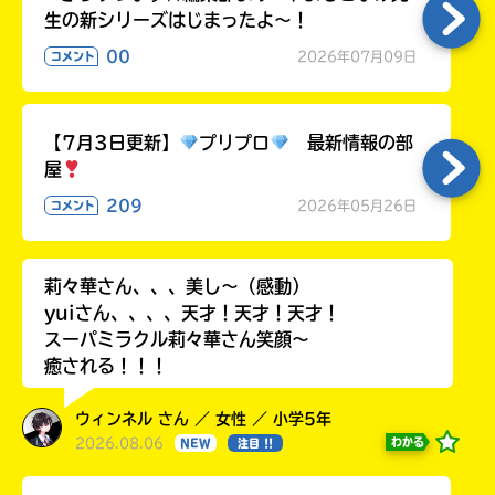
生の新シリーズはじまったよ～！
00
2026年07月09日
コメント
【7月3日更新】
プリプロ
最新情報の部
屋
209
2026年05月26日
コメント
莉々華さん、、、美し〜（感動）
yuiさん、、、、天才！天才！天才！
スーパミラクル莉々華さん笑顔〜
癒される！！！
ウィンネル さん ／ 女性 ／ 小学5年
2026.08.06
わかる
NEW
注目 !!