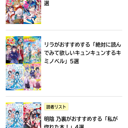
選
Loading
.
.
.
リラがおすすめする
「絶対に読ん
でみて欲しいキュンキュンするキ
ミノベル」5選
入
力
内
読者リスト
容
明陰 乃裏がおすすめする
「私が
に
エ
惚れた本！」4選