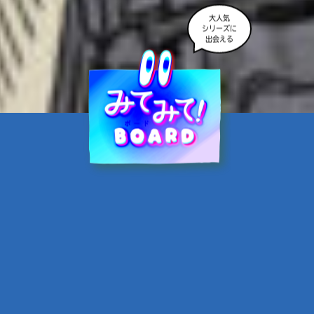
大人気
シリーズに
出会える
魔界☆スターズ②愛のため
に、悪魔と魂の契約
あんのまる／作
翡翠てう／絵