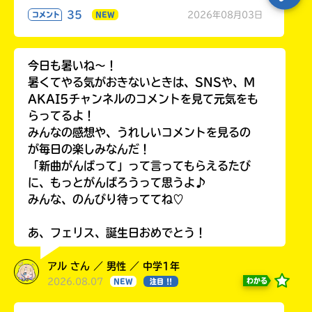
35
2026年08月03日
コメント
NEW
今日も暑いね〜！
暑くてやる気がおきないときは、SNSや、M
AKAI5チャンネルのコメントを見て元気をも
らってるよ！
みんなの感想や、うれしいコメントを見るの
が毎日の楽しみなんだ！
「新曲がんばって」って言ってもらえるたび
に、もっとがんばろうって思うよ♪
みんな、のんびり待っててね♡
あ、フェリス、誕生日おめでとう！
アル さん ／ 男性 ／ 中学1年
2026.08.07
わかる
NEW
注目 !!