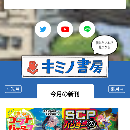
読みたい本が
見つかる
先月
来月
今月の新刊