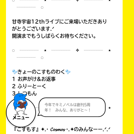
◌ ┈┈┈┈ ⋆ ┈┈┈┈ ✧ ┈┈┈┈ ⋆
┈┈┈┈ ◌
甘寺宇宙12thライブにご来場いただきあり
がとうございます.ᐟ
開演までもうしばらくお待ちください。
◌ ┈┈┈┈ ⋆ ┈┈┈┈ ✧ ┈┈┈┈ ⋆
┈┈┈┈ ◌
きょーのこすものわく
1 お声がけ&お返事
2 ふりーとーく
3 しつもん
今年でキミノベルは創刊5周
◌ ┈┈┈┈ ⋆ ┈┈┈┈ ✧ ┈┈┈┈ ⋆
年！ みんな、ありがと～！
┈┈┈┈ ◌
メニュー
『こすもす』✦.· 𝓒𝓸𝓼𝓶𝓸𝓼 ·.✦のみんなーー.ᐟ.ᐟ