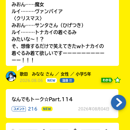
みおん……魔女
ルイ………ヴァンパイア
〈クリスマス〉
みおん……サンタさん（ひげつき）
ルイ………トナカイの着ぐるみ
みたいな〜！？
そ、想像するだけで笑えてきたwトナカイの
着ぐるみ着て欲しいですーーーーーーーーー
ーー！！！
歌田 みなな さん ／ 女性 ／ 小学5年
2026.08.06
わかる
NEW
注目 !!
なんでもトーク☆Part.114
216
2026年08月04日
コメント
NEW