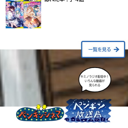
ラ
ー
が
あ
る
の
で、
も
一覧を見る
う
一
度
い
確
い
キミノラジオ配信中！
え
認
いろんな動画が
見られる
し
て
み
て
ね
戻