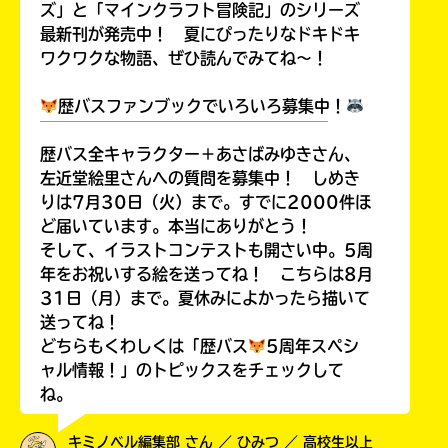
ズ」と「マインクラフト冒険記」のシリーズ
最新刊が発売中！ 夏にぴったりなドキドキ
ワクワクな物語、ぜひ読んでみてね～！
歴バスファンブックでいろいろ募集中！
￣￣￣￣￣￣￣￣￣￣￣￣￣￣￣￣￣￣
歴バス全キャラクター＋あさばみゆきさん、
左近堂絵里さんへの質問を募集中！ しめき
りは7月30日（火）まで。すでに2000件ほ
ど届いています。本当にありがとう！
そして、イラストコンテストも開さい中。5周
年をお祝いする絵を送ってね！ こちらは8月
31日（月）まで。夏休みによかったら描いて
送ってね！
どちらもくわしくは「歴バス
5周年スペシ
ャル情報！」のトピックスをチェックして
ね。
キミノベル編集部 さん ／ ひみつ ／ 高校生以上