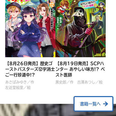
【8月26日発売】歴史ゴ
【8月19日発売】SCPハ
ーストバスターズ⑫字消士
ンター あやしい味方!? ペ
ご一行珍道中!?
スト医師
ぼくたちのマインクラフト
レッツゴー！まいぜんシス
冒険記 エンチャント剣
ターズ とつぜん、王様に
あさばみゆき／作
黒史郎／作
古澤あつし／絵
VS暴走モブ
左近堂絵里／絵
なってしまった結果！？
【7月8日発売】
針とら／作
五味まちと／絵
Ｍｉｎｅｃｒａｆｔカップ運
石崎洋司／文
書籍一覧へ
営委員会／協力
佐久間さのすけ／絵