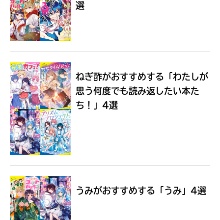
選
Loading
.
.
.
ねぎ酢がおすすめする
「わたしが
思う何度でも読み返したい本た
ち！」4選
入
力
内
うみがおすすめする
「うみ」4選
容
に
エ