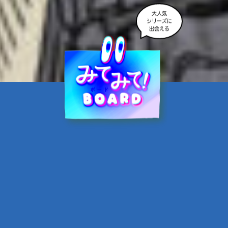
大人気
シリーズに
出会える
魔界☆スターズ②愛のため
に、悪魔と魂の契約
あんのまる／作
翡翠てう／絵