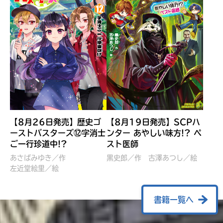
【8月26日発売】歴史ゴ
【8月19日発売】SCPハ
ーストバスターズ⑫字消士
ンター あやしい味方!? ペ
ご一行珍道中!?
スト医師
ぼくたちのマインクラフト
レッツゴー！まいぜんシス
冒険記 エンチャント剣
ターズ とつぜん、王様に
あさばみゆき／作
黒史郎／作
古澤あつし／絵
VS暴走モブ
左近堂絵里／絵
なってしまった結果！？
【7月8日発売】
針とら／作
五味まちと／絵
Ｍｉｎｅｃｒａｆｔカップ運
石崎洋司／文
書籍一覧へ
営委員会／協力
佐久間さのすけ／絵