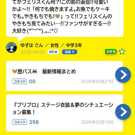
てかフェリスくん何?!この前の返信!!可愛い
かよ〜!!「何でも焼きますよ｡お魚でもケーキ
でも｡やきもちでも!
」って!!フェリスくんの
やきもち見てみたい…!!ファンサがすぎる〜!!
大好き(*˘︶˘*).｡.:*♡
ゆずは さん ／ 女性 ／ 中学3年
2026.08.03
わかる
NEW
注目 !!
歴バス
最新情報まとめ
00
2026年02月27日
コメント
『プリプロ』ステージ衣装＆夢のシチュエーシ
ョン募集！
398
2026年02月19日
コメント