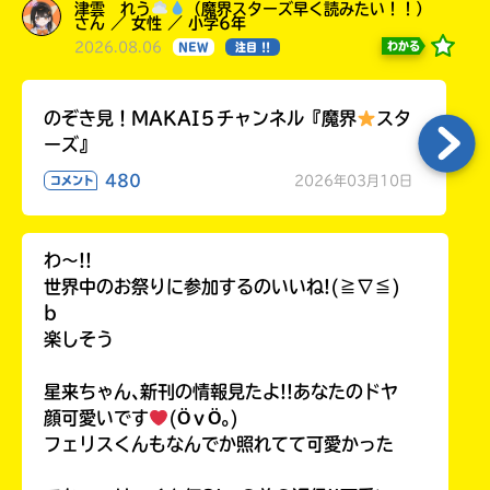
津雲 れう
（魔界スターズ早く読みたい！！）
さん ／ 女性 ／ 小学6年
2026.08.06
わかる
NEW
注目 !!
のぞき見！MAKAI５チャンネル『魔界
スタ
ーズ』
480
2026年03月10日
コメント
わ〜!!
世界中のお祭りに参加するのいいね!(≧∇≦)
b
楽しそう
星来ちゃん､新刊の情報見たよ!!あなたのドヤ
顔可愛いです
(ӦｖӦ｡)
フェリスくんもなんでか照れてて可愛かった