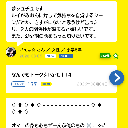
夢シュチュです
ルイがみおんに対して気持ちを自覚するシー
ンだとか、さすがにないと思うけど告った
り、2人の関係性が深まると嬉しいです。
また、幼少期の話をもっと知りたいです。
いぇぁ☆ さん ／ 女性 ／ 小学6年
2026.08.05
わかる
NEW
注目 !!
なんでもトーク☆Part.114
177
2026年08月04日
コメント
NEW
♢ ♦︎ ♢ ♦︎ ♢ 𓐄 𓐄 𓐄 𓐄 𓐄 𓐄 𓐄 𓐄 𓐄 𓐄 𓐄 𓐄 ♢ ♦︎
♢ ♦︎ ♢
オマエの身も心もぜーんぶ俺のもの
◌ ⊹₊˚