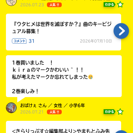
2026.07.23
わかる
人気 !!
『ウタヒメは世界を滅ぼすか？』曲のキービジ
ュアル募集！
31
2026年07月10日
コメント
1巻買いました ！
ｋｉｒａのマークかわいい ~ ！！
私が考えたマークか忘れてしまった
2巻楽しみ！
おばけぇ さん ／ 女性 ／ 小学6年
2026.07.21
わかる
人気 !!
<きらりっぷす☆編集部より>やまもとふみ先