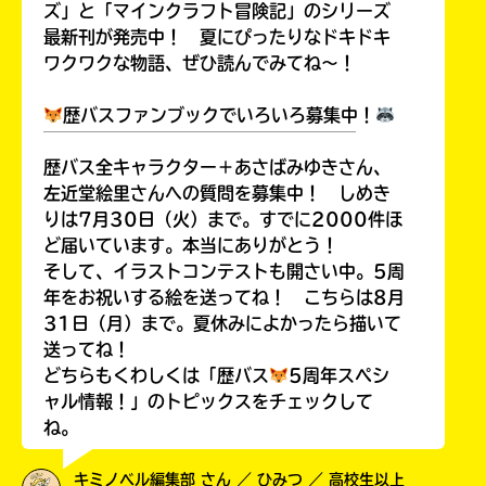
ズ」と「マインクラフト冒険記」のシリーズ
最新刊が発売中！ 夏にぴったりなドキドキ
ワクワクな物語、ぜひ読んでみてね～！
歴バスファンブックでいろいろ募集中！
￣￣￣￣￣￣￣￣￣￣￣￣￣￣￣￣￣￣
歴バス全キャラクター＋あさばみゆきさん、
左近堂絵里さんへの質問を募集中！ しめき
りは7月30日（火）まで。すでに2000件ほ
ど届いています。本当にありがとう！
そして、イラストコンテストも開さい中。5周
年をお祝いする絵を送ってね！ こちらは8月
31日（月）まで。夏休みによかったら描いて
送ってね！
どちらもくわしくは「歴バス
5周年スペシ
ャル情報！」のトピックスをチェックして
ね。
キミノベル編集部 さん ／ ひみつ ／ 高校生以上