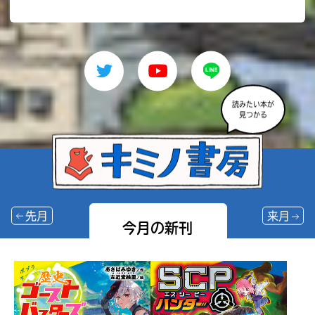
読みたい本が
見つかる
先月
来月
今月の新刊