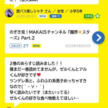
歴バス推しシャチ さん ／ 女性 ／ 小学5年
2026.08.01
わかる
NEW
注目 !!
のぞき見！MAKAI5チャンネル『魔界
スタ
ーズ』Part.2
27
2026年08月03日
コメント
NEW
2巻のあらすじ読みました！！
僕まだ一巻読めてませんが、ゼルくんとアル
くんが好きです
ツンデレ系と、ふわふわ系男子めっちゃすき
なので(｀・∀・´)
早く読みたいです（またいってる）
ゼルくんの好きな食べ物教えてほしい…