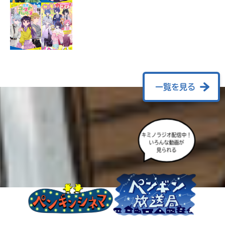
ラ
ー
が
あ
る
の
で、
も
一覧を見る
う
一
度
い
確
い
キミノラジオ配信中！
え
認
いろんな動画が
見られる
し
て
み
て
ね
戻