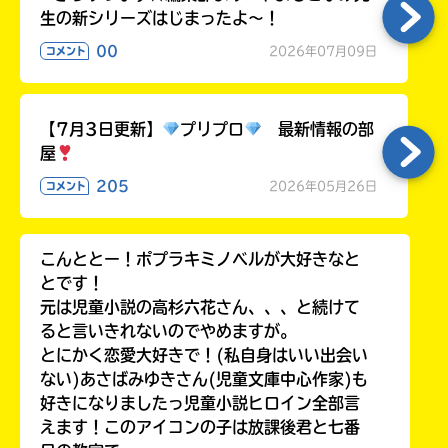
生の新シリーズはじまったよ～！
00
2026年07月09日
コメント
【7月3日更新】
プリプロ
最新情報の部
屋
205
2026年05月26日
コメント
こんととー！ポプラキミノベルが大好きなと
とです！
元は児童小説の高杉六花さん、、、と続けて
ると言いきれないのでやめますが。
とにかく恋愛大好きで！(私自身はいい出会い
ない)あさばみゆきさん(児童文庫中心作家)も
好きになりましたっ児童小説ヒロイン全部言
えます！このアイコンの子は放課後君と七番