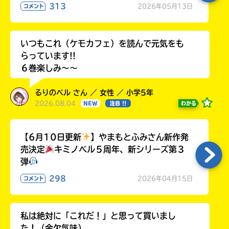
313
2026年05月13日
コメント
いつもこれ（ケモカフェ）を読んで元気をも
らっています!!
６巻楽しみ～～
るりのベル さん ／ 女性 ／ 小学5年
2026.08.04
わかる
NEW
注目 !!
【6月10日更新
】やまもとふみさん新作発
売決定
キミノベル５周年、新シリーズ第３
弾
298
2026年04月15日
コメント
私は絶対に「これだ！」と思って買いまし
た！（金欠気味）