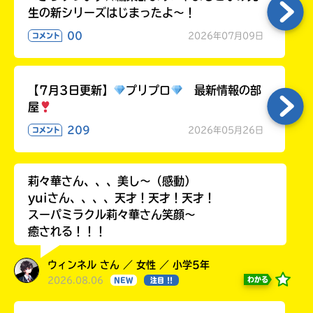
生の新シリーズはじまったよ～！
00
2026年07月09日
コメント
【7月3日更新】
プリプロ
最新情報の部
屋
209
2026年05月26日
コメント
莉々華さん、、、美し〜（感動）
yuiさん、、、、天才！天才！天才！
スーパミラクル莉々華さん笑顔〜
癒される！！！
ウィンネル さん ／ 女性 ／ 小学5年
2026.08.06
わかる
NEW
注目 !!