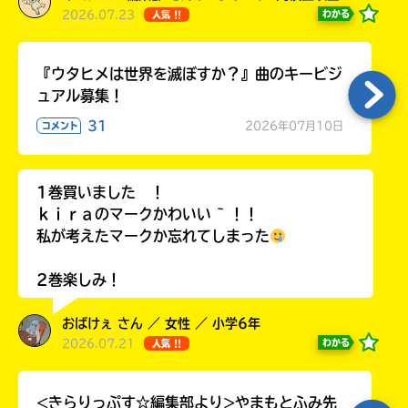
2026.07.23
わかる
人気 !!
『ウタヒメは世界を滅ぼすか？』曲のキービジ
ュアル募集！
31
2026年07月10日
コメント
1巻買いました ！
ｋｉｒａのマークかわいい ~ ！！
私が考えたマークか忘れてしまった
2巻楽しみ！
おばけぇ さん ／ 女性 ／ 小学6年
2026.07.21
わかる
人気 !!
<きらりっぷす☆編集部より>やまもとふみ先