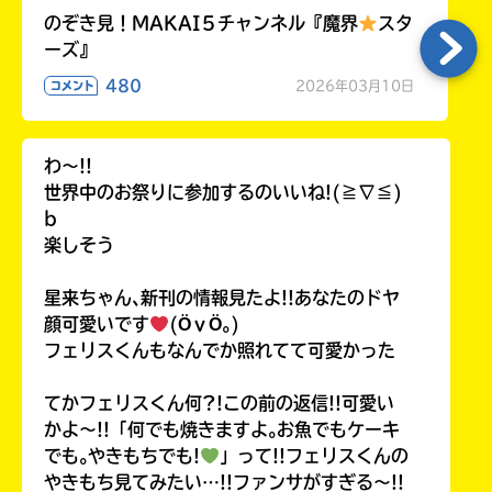
のぞき見！MAKAI５チャンネル『魔界
スタ
ーズ』
480
2026年03月10日
コメント
わ〜!!
世界中のお祭りに参加するのいいね!(≧∇≦)
b
楽しそう
星来ちゃん､新刊の情報見たよ!!あなたのドヤ
顔可愛いです
(ӦｖӦ｡)
フェリスくんもなんでか照れてて可愛かった
てかフェリスくん何?!この前の返信!!可愛い
かよ〜!!「何でも焼きますよ｡お魚でもケーキ
でも｡やきもちでも!
」って!!フェリスくんの
やきもち見てみたい…!!ファンサがすぎる〜!!