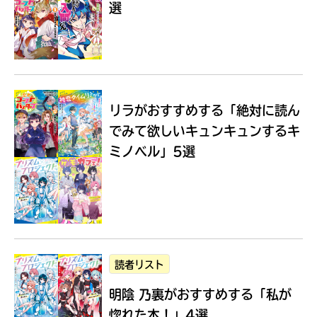
選
Loading
.
.
.
リラがおすすめする
「絶対に読ん
でみて欲しいキュンキュンするキ
ミノベル」5選
入
力
内
読者リスト
容
明陰 乃裏がおすすめする
「私が
に
エ
惚れた本！」4選