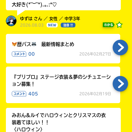
大好き(*˘︶˘*).｡.:*♡
ゆずは さん ／ 女性 ／ 中学3年
2026.08.03
わかる
NEW
注目 !!
歴バス
最新情報まとめ
00
2026年02月27日
コメント
『プリプロ』ステージ衣装＆夢のシチュエーシ
ョン募集！
405
2026年02月19日
コメント
みおん&ルイでハロウィンとクリスマスの衣
装着てほしい！！
〈ハロウィン〉