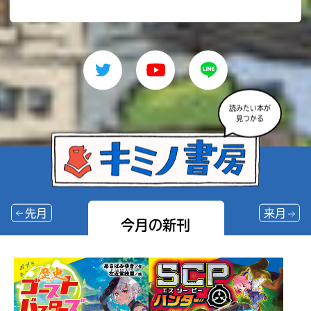
読みたい本が
見つかる
先月
来月
今月の新刊