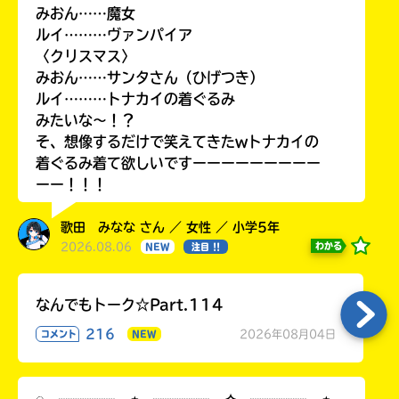
みおん……魔女
ルイ………ヴァンパイア
〈クリスマス〉
みおん……サンタさん（ひげつき）
ルイ………トナカイの着ぐるみ
みたいな〜！？
そ、想像するだけで笑えてきたwトナカイの
着ぐるみ着て欲しいですーーーーーーーーー
ーー！！！
歌田 みなな さん ／ 女性 ／ 小学5年
2026.08.06
わかる
NEW
注目 !!
なんでもトーク☆Part.114
216
2026年08月04日
コメント
NEW