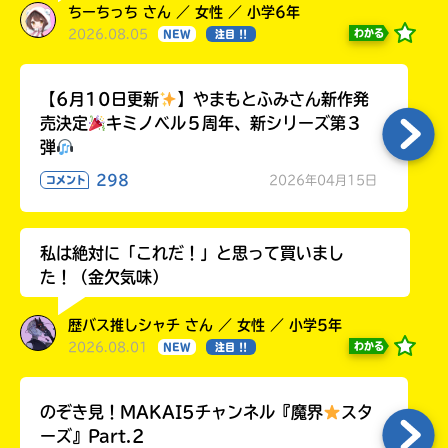
ちーちっち さん ／ 女性 ／ 小学6年
2026.08.05
わかる
NEW
注目 !!
【6月10日更新
】やまもとふみさん新作発
売決定
キミノベル５周年、新シリーズ第３
弾
298
2026年04月15日
コメント
私は絶対に「これだ！」と思って買いまし
た！（金欠気味）
歴バス推しシャチ さん ／ 女性 ／ 小学5年
2026.08.01
わかる
NEW
注目 !!
のぞき見！MAKAI5チャンネル『魔界
スタ
ーズ』Part.2