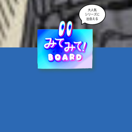
大人気
シリーズに
出会える
魔界☆スターズ②愛のため
に、悪魔と魂の契約
あんのまる／作
翡翠てう／絵