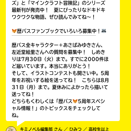
ズ」と「マインクラフト冒険記」のシリーズ
最新刊が発売中！ 夏にぴったりなドキドキ
ワクワクな物語、ぜひ読んでみてね～！
歴バスファンブックでいろいろ募集中！
￣￣￣￣￣￣￣￣￣￣￣￣￣￣￣￣￣￣
歴バス全キャラクター＋あさばみゆきさん、
左近堂絵里さんへの質問を募集中！ しめき
りは7月30日（火）まで。すでに2000件ほ
ど届いています。本当にありがとう！
そして、イラストコンテストも開さい中。5周
年をお祝いする絵を送ってね！ こちらは8月
31日（月）まで。夏休みによかったら描いて
送ってね！
どちらもくわしくは「歴バス
5周年スペシ
ャル情報！」のトピックスをチェックして
ね。
キミノベル編集部 さん ／ ひみつ ／ 高校生以上