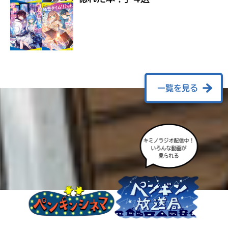
ラ
ー
が
あ
る
の
で、
も
一覧を見る
う
一
度
い
確
い
キミノラジオ配信中！
え
認
いろんな動画が
見られる
し
て
み
て
ね
戻