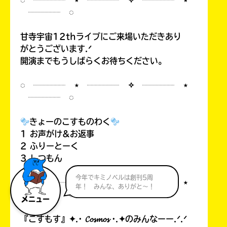
◌ ┈┈┈┈ ⋆ ┈┈┈┈ ✧ ┈┈┈┈ ⋆
┈┈┈┈ ◌
甘寺宇宙12thライブにご来場いただきあり
がとうございます.ᐟ
開演までもうしばらくお待ちください。
◌ ┈┈┈┈ ⋆ ┈┈┈┈ ✧ ┈┈┈┈ ⋆
┈┈┈┈ ◌
きょーのこすものわく
1 お声がけ&お返事
2 ふりーとーく
3 しつもん
今年でキミノベルは創刊5周
◌ ┈┈┈┈ ⋆ ┈┈┈┈ ✧ ┈┈┈┈ ⋆
年！ みんな、ありがと～！
┈┈┈┈ ◌
メニュー
『こすもす』✦.· 𝓒𝓸𝓼𝓶𝓸𝓼 ·.✦のみんなーー.ᐟ.ᐟ