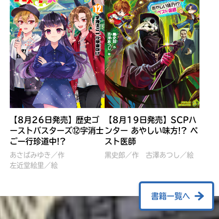
【8月26日発売】歴史ゴ
【8月19日発売】SCPハ
ーストバスターズ⑫字消士
ンター あやしい味方!? ペ
ご一行珍道中!?
スト医師
ぼくたちのマインクラフト
レッツゴー！まいぜんシス
冒険記 エンチャント剣
ターズ とつぜん、王様に
あさばみゆき／作
黒史郎／作
古澤あつし／絵
VS暴走モブ
左近堂絵里／絵
なってしまった結果！？
【7月8日発売】
針とら／作
五味まちと／絵
Ｍｉｎｅｃｒａｆｔカップ運
石崎洋司／文
書籍一覧へ
営委員会／協力
佐久間さのすけ／絵