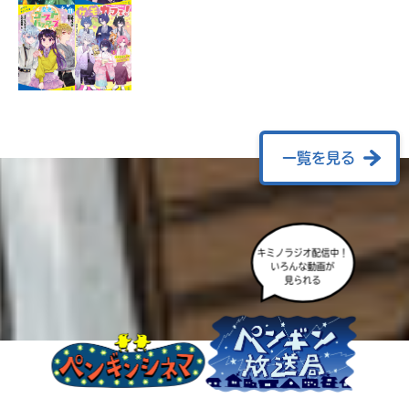
ラ
ー
が
あ
る
の
で、
も
一覧を見る
う
一
度
い
確
い
キミノラジオ配信中！
え
認
いろんな動画が
見られる
し
て
み
て
ね
戻