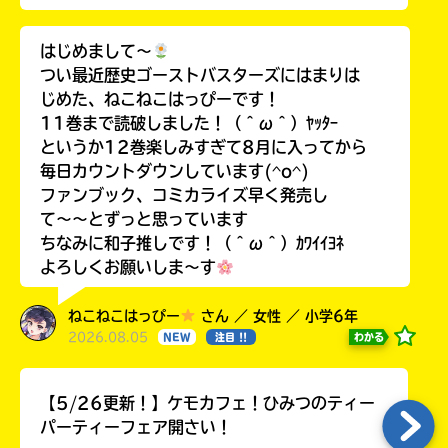
はじめまして〜
つい最近歴史ゴーストバスターズにはまりは
じめた、ねこねこはっぴーです！
11巻まで読破しました！（＾ω＾）ﾔｯﾀｰ
というか12巻楽しみすぎて8月に入ってから
毎日カウントダウンしています(^o^)
ファンブック、コミカライズ早く発売し
て〜〜とずっと思っています
ちなみに和子推しです！（＾ω＾）ｶﾜｲｲﾖﾈ
よろしくお願いしま〜す
ねこねこはっぴー
さん ／ 女性 ／ 小学6年
2026.08.05
わかる
NEW
注目 !!
【5/26更新！】ケモカフェ！ひみつのティー
パーティーフェア開さい！