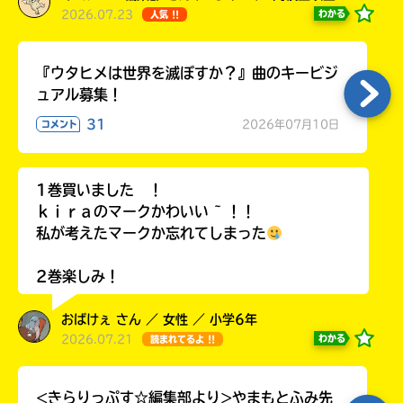
2026.07.23
わかる
人気 !!
『ウタヒメは世界を滅ぼすか？』曲のキービジ
ュアル募集！
31
2026年07月10日
コメント
1巻買いました ！
ｋｉｒａのマークかわいい ~ ！！
私が考えたマークか忘れてしまった
2巻楽しみ！
おばけぇ さん ／ 女性 ／ 小学6年
2026.07.21
わかる
読まれてるよ !!
<きらりっぷす☆編集部より>やまもとふみ先