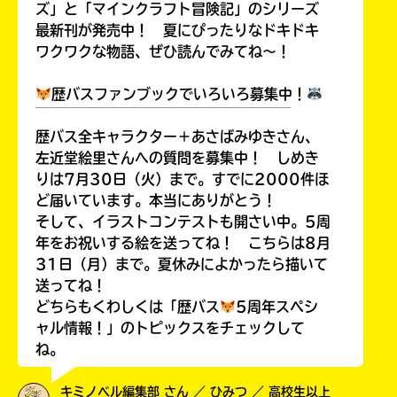
ズ」と「マインクラフト冒険記」のシリーズ
最新刊が発売中！ 夏にぴったりなドキドキ
ワクワクな物語、ぜひ読んでみてね～！
歴バスファンブックでいろいろ募集中！
￣￣￣￣￣￣￣￣￣￣￣￣￣￣￣￣￣￣
歴バス全キャラクター＋あさばみゆきさん、
左近堂絵里さんへの質問を募集中！ しめき
りは7月30日（火）まで。すでに2000件ほ
ど届いています。本当にありがとう！
そして、イラストコンテストも開さい中。5周
年をお祝いする絵を送ってね！ こちらは8月
31日（月）まで。夏休みによかったら描いて
送ってね！
どちらもくわしくは「歴バス
5周年スペシ
ャル情報！」のトピックスをチェックして
ね。
キミノベル編集部 さん ／ ひみつ ／ 高校生以上