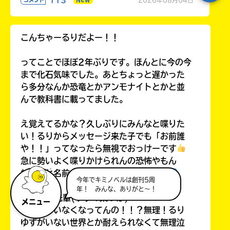
こんちゃーるりだよー！！
ってことでほぼ2年ぶりです。ほんとに今の今
まで化石気味でした。あとちょっと遅かった
ら多分なんか恐竜とかアンモナイトとかと並
んで教科書に載ってました。
え覚えてるかな？久しぶりにみんなと喋りた
い！るりからメッセージ来た子でも「お前誰
や！！」ってなったら無視でおっけーです
急に勢いよく喋りかけられんの恐怖やもん
ね。あと名前も昔のままやったらごめん
今年でキミノベルは創刊5周
年！ みんな、ありがと～！
ゆず葉先輩(ゆずの葉っぱ)
メニュー
えなんでいなくなってんの！！？無理！るり
ゆずがいない世界とか耐えられなくて無理泣