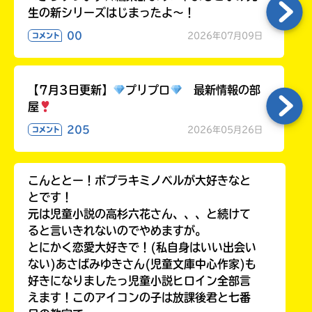
生の新シリーズはじまったよ～！
00
2026年07月09日
コメント
【7月3日更新】
プリプロ
最新情報の部
屋
205
2026年05月26日
コメント
こんととー！ポプラキミノベルが大好きなと
とです！
元は児童小説の高杉六花さん、、、と続けて
ると言いきれないのでやめますが。
とにかく恋愛大好きで！(私自身はいい出会い
ない)あさばみゆきさん(児童文庫中心作家)も
好きになりましたっ児童小説ヒロイン全部言
えます！このアイコンの子は放課後君と七番