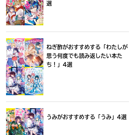
選
Loading
.
.
.
ねぎ酢がおすすめする
「わたしが
思う何度でも読み返したい本た
ち！」4選
入
力
内
うみがおすすめする
「うみ」4選
容
に
エ