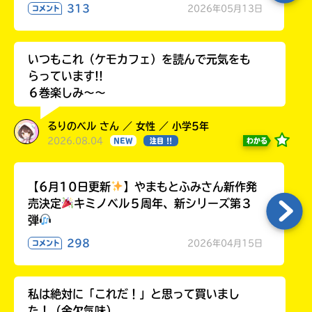
313
2026年05月13日
コメント
いつもこれ（ケモカフェ）を読んで元気をも
らっています!!
６巻楽しみ～～
るりのベル さん ／ 女性 ／ 小学5年
2026.08.04
わかる
NEW
注目 !!
【6月10日更新
】やまもとふみさん新作発
売決定
キミノベル５周年、新シリーズ第３
弾
298
2026年04月15日
コメント
私は絶対に「これだ！」と思って買いまし
た！（金欠気味）