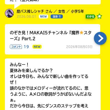
歴バス推しシャチ さん ／ 女性 ／ 小学5年
2026.08.01
わかる
NEW
注目 !!
のぞき見！MAKAI5チャンネル『魔界
スタ
ーズ』Part.2
19
2026年08月03日
コメント
NEW
みんなー！
夏休みを楽しんでるか？
オレは今日も、みんなで新しい曲を作ってる
ぜ！
頭のなかではメロディーが流れてるのに、思
うように、Aメロの歌詞がうかばないんだよな
ぁ。
だから今日は、先にダンスのステップを考え