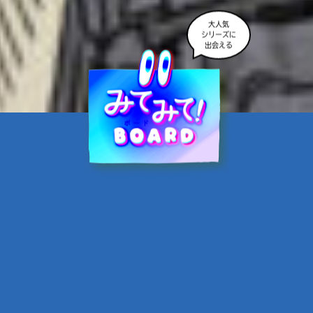
大人気
シリーズに
出会える
魔界☆スターズ②愛のため
に、悪魔と魂の契約
あんのまる／作
翡翠てう／絵