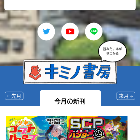
読みたい本が
見つかる
先月
来月
今月の新刊