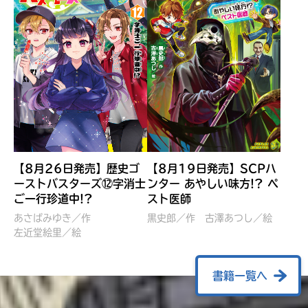
【8月26日発売】歴史ゴ
【8月19日発売】SCPハ
ーストバスターズ⑫字消士
ンター あやしい味方!? ペ
ご一行珍道中!?
スト医師
ぼくたちのマインクラフト
レッツゴー！まいぜんシス
冒険記 エンチャント剣
ターズ とつぜん、王様に
あさばみゆき／作
黒史郎／作
古澤あつし／絵
VS暴走モブ
左近堂絵里／絵
なってしまった結果！？
【7月8日発売】
針とら／作
五味まちと／絵
Ｍｉｎｅｃｒａｆｔカップ運
石崎洋司／文
書籍一覧へ
営委員会／協力
佐久間さのすけ／絵