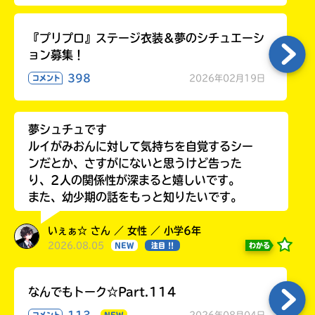
『プリプロ』ステージ衣装＆夢のシチュエーシ
ョン募集！
398
2026年02月19日
コメント
夢シュチュです
ルイがみおんに対して気持ちを自覚するシー
ンだとか、さすがにないと思うけど告った
り、2人の関係性が深まると嬉しいです。
また、幼少期の話をもっと知りたいです。
いぇぁ☆ さん ／ 女性 ／ 小学6年
2026.08.05
わかる
NEW
注目 !!
なんでもトーク☆Part.114
113
2026年08月04日
コメント
NEW