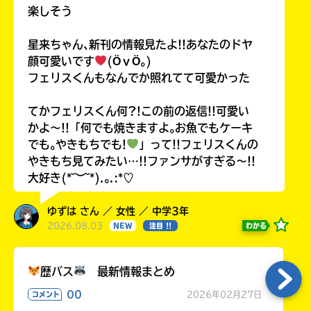
楽しそう
星来ちゃん､新刊の情報見たよ!!あなたのドヤ
顔可愛いです
(ӦｖӦ｡)
フェリスくんもなんでか照れてて可愛かった
てかフェリスくん何?!この前の返信!!可愛い
かよ〜!!「何でも焼きますよ｡お魚でもケーキ
でも｡やきもちでも!
」って!!フェリスくんの
やきもち見てみたい…!!ファンサがすぎる〜!!
大好き(*˘︶˘*).｡.:*♡
ゆずは さん ／ 女性 ／ 中学3年
2026.08.03
わかる
NEW
注目 !!
歴バス
最新情報まとめ
00
2026年02月27日
コメント