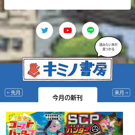
読みたい本が
見つかる
先月
来月
今月の新刊