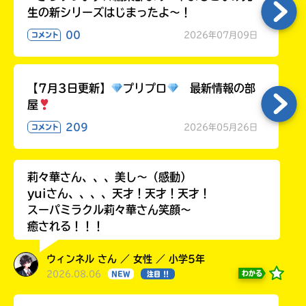
生の新シリーズはじまったよ～！
00
2026年07月09日
コメント
【7月3日更新】
プリプロ
最新情報の部
屋
209
2026年05月26日
コメント
莉々華さん、、、美し〜（感動）
yuiさん、、、、天才！天才！天才！
スーパミラクル莉々華さん笑顔〜
癒される！！！
ウィンネル さん ／ 女性 ／ 小学5年
2026.08.06
わかる
NEW
注目 !!