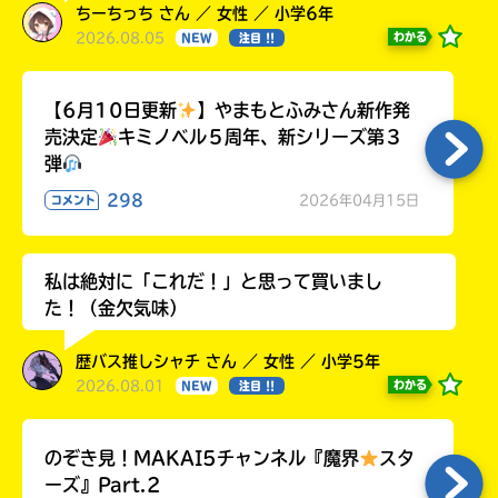
ちーちっち さん ／ 女性 ／ 小学6年
2026.08.05
わかる
NEW
注目 !!
【6月10日更新
】やまもとふみさん新作発
売決定
キミノベル５周年、新シリーズ第３
弾
298
2026年04月15日
コメント
私は絶対に「これだ！」と思って買いまし
た！（金欠気味）
歴バス推しシャチ さん ／ 女性 ／ 小学5年
2026.08.01
わかる
NEW
注目 !!
のぞき見！MAKAI5チャンネル『魔界
スタ
ーズ』Part.2