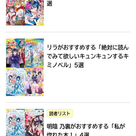
選
Loading
.
.
.
リラがおすすめする
「絶対に読ん
でみて欲しいキュンキュンするキ
ミノベル」5選
入
力
内
読者リスト
容
明陰 乃裏がおすすめする
「私が
に
エ
惚れた本！」4選