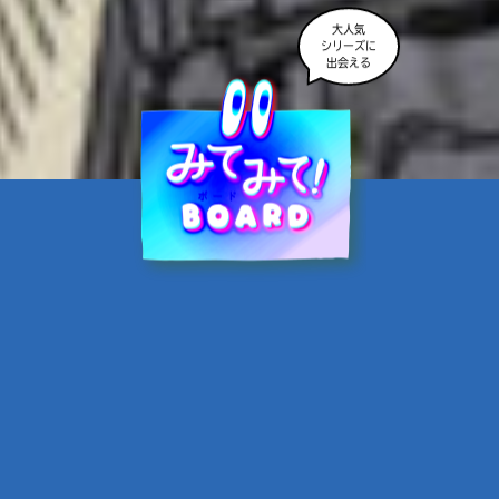
大人気
シリーズに
出会える
魔界☆スターズ②愛のため
に、悪魔と魂の契約
あんのまる／作
翡翠てう／絵