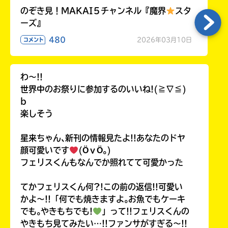
のぞき見！MAKAI５チャンネル『魔界
スタ
ーズ』
480
2026年03月10日
コメント
わ〜!!
世界中のお祭りに参加するのいいね!(≧∇≦)
b
楽しそう
星来ちゃん､新刊の情報見たよ!!あなたのドヤ
顔可愛いです
(ӦｖӦ｡)
フェリスくんもなんでか照れてて可愛かった
てかフェリスくん何?!この前の返信!!可愛い
かよ〜!!「何でも焼きますよ｡お魚でもケーキ
でも｡やきもちでも!
」って!!フェリスくんの
やきもち見てみたい…!!ファンサがすぎる〜!!