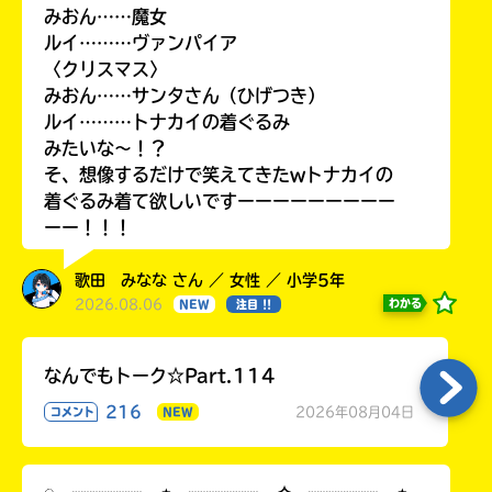
みおん……魔女
ルイ………ヴァンパイア
〈クリスマス〉
みおん……サンタさん（ひげつき）
ルイ………トナカイの着ぐるみ
みたいな〜！？
そ、想像するだけで笑えてきたwトナカイの
着ぐるみ着て欲しいですーーーーーーーーー
ーー！！！
歌田 みなな さん ／ 女性 ／ 小学5年
2026.08.06
わかる
NEW
注目 !!
なんでもトーク☆Part.114
216
2026年08月04日
コメント
NEW