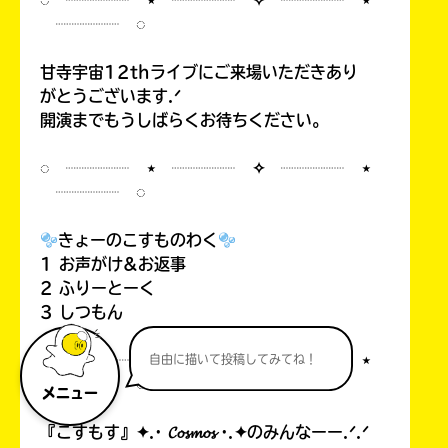
◌ ┈┈┈┈ ⋆ ┈┈┈┈ ✧ ┈┈┈┈ ⋆
┈┈┈┈ ◌
甘寺宇宙12thライブにご来場いただきあり
がとうございます.ᐟ
開演までもうしばらくお待ちください。
◌ ┈┈┈┈ ⋆ ┈┈┈┈ ✧ ┈┈┈┈ ⋆
┈┈┈┈ ◌
きょーのこすものわく
1 お声がけ&お返事
2 ふりーとーく
3 しつもん
◌ ┈┈┈┈ ⋆ ┈┈┈┈ ✧ ┈┈┈┈ ⋆
自由に描いて投稿してみてね！
┈┈┈┈ ◌
メニュー
『こすもす』✦.· 𝓒𝓸𝓼𝓶𝓸𝓼 ·.✦のみんなーー.ᐟ.ᐟ