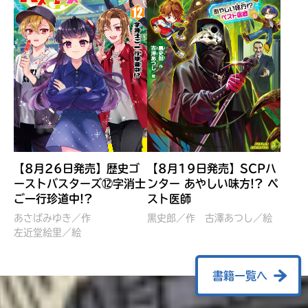
【8月26日発売】歴史ゴ
【8月19日発売】SCPハ
ーストバスターズ⑫字消士
ンター あやしい味方!? ペ
ご一行珍道中!?
スト医師
ぼくたちのマインクラフト
レッツゴー！まいぜんシス
冒険記 エンチャント剣
ターズ とつぜん、王様に
あさばみゆき／作
黒史郎／作
古澤あつし／絵
VS暴走モブ
左近堂絵里／絵
なってしまった結果！？
【7月8日発売】
針とら／作
五味まちと／絵
Ｍｉｎｅｃｒａｆｔカップ運
石崎洋司／文
書籍一覧へ
営委員会／協力
佐久間さのすけ／絵