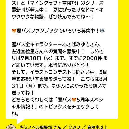
ズ」と「マインクラフト冒険記」のシリーズ
最新刊が発売中！ 夏にぴったりなドキドキ
ワクワクな物語、ぜひ読んでみてね～！
歴バスファンブックでいろいろ募集中！
￣￣￣￣￣￣￣￣￣￣￣￣￣￣￣￣￣￣
歴バス全キャラクター＋あさばみゆきさん、
左近堂絵里さんへの質問を募集中！ しめき
りは7月30日（火）まで。すでに2000件ほ
ど届いています。本当にありがとう！
そして、イラストコンテストも開さい中。5周
年をお祝いする絵を送ってね！ こちらは8月
31日（月）まで。夏休みによかったら描いて
送ってね！
どちらもくわしくは「歴バス
5周年スペシ
ャル情報！」のトピックスをチェックして
ね。
キミノベル編集部 さん ／ ひみつ ／ 高校生以上