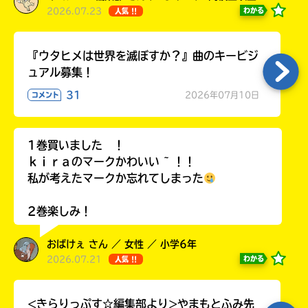
2026.07.23
わかる
人気 !!
『ウタヒメは世界を滅ぼすか？』曲のキービジ
ュアル募集！
31
2026年07月10日
コメント
1巻買いました ！
ｋｉｒａのマークかわいい ~ ！！
私が考えたマークか忘れてしまった
2巻楽しみ！
おばけぇ さん ／ 女性 ／ 小学6年
2026.07.21
わかる
人気 !!
<きらりっぷす☆編集部より>やまもとふみ先