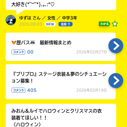
大好き(*˘︶˘*).｡.:*♡
ゆずは さん ／ 女性 ／ 中学3年
2026.08.03
わかる
NEW
注目 !!
歴バス
最新情報まとめ
00
2026年02月27日
コメント
『プリプロ』ステージ衣装＆夢のシチュエーシ
ョン募集！
405
2026年02月19日
コメント
みおん&ルイでハロウィンとクリスマスの衣
装着てほしい！！
〈ハロウィン〉