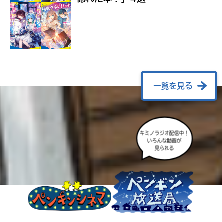
ラ
ー
が
あ
る
の
で、
も
一覧を見る
う
一
度
い
確
い
キミノラジオ配信中！
え
認
いろんな動画が
見られる
し
て
み
て
ね
戻