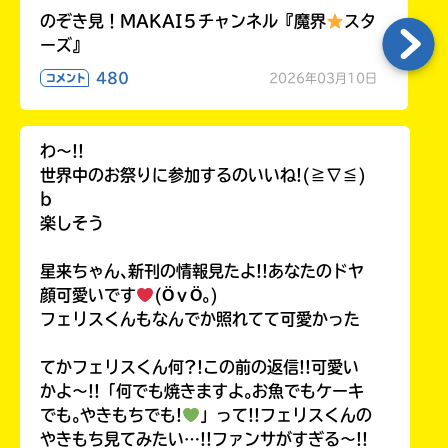
のぞき見！MAKAI５チャンネル『魔界
スタ
ーズ』
480
2026年03月10日
コメント
わ〜!!
世界中のお祭りに参加するのいいね!(≧∇≦)
b
楽しそう
星来ちゃん､新刊の情報見たよ!!あなたのドヤ
顔可愛いです
(ӦｖӦ｡)
フェリスくんもなんでか照れてて可愛かった
てかフェリスくん何?!この前の返信!!可愛い
かよ〜!!「何でも焼きますよ｡お魚でもケーキ
でも｡やきもちでも!
」って!!フェリスくんの
やきもち見てみたい…!!ファンサがすぎる〜!!