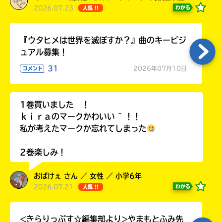
2026.07.23
わかる
人気 !!
『ウタヒメは世界を滅ぼすか？』曲のキービジ
ュアル募集！
31
2026年07月10日
コメント
1巻買いました ！
ｋｉｒａのマークかわいい ~ ！！
私が考えたマークか忘れてしまった
2巻楽しみ！
おばけぇ さん ／ 女性 ／ 小学6年
2026.07.21
わかる
人気 !!
<きらりっぷす☆編集部より>やまもとふみ先