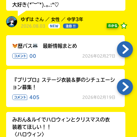
大好き(*˘︶˘*).｡.:*♡
ゆずは さん ／ 女性 ／ 中学3年
2026.08.03
わかる
NEW
注目 !!
歴バス
最新情報まとめ
00
2026年02月27日
コメント
『プリプロ』ステージ衣装＆夢のシチュエーシ
ョン募集！
405
2026年02月19日
コメント
みおん&ルイでハロウィンとクリスマスの衣
装着てほしい！！
〈ハロウィン〉