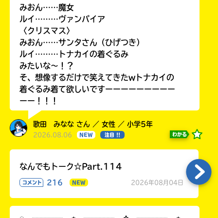
みおん……魔女
ルイ………ヴァンパイア
〈クリスマス〉
みおん……サンタさん（ひげつき）
ルイ………トナカイの着ぐるみ
みたいな〜！？
そ、想像するだけで笑えてきたwトナカイの
着ぐるみ着て欲しいですーーーーーーーーー
ーー！！！
歌田 みなな さん ／ 女性 ／ 小学5年
2026.08.06
わかる
NEW
注目 !!
なんでもトーク☆Part.114
216
2026年08月04日
コメント
NEW