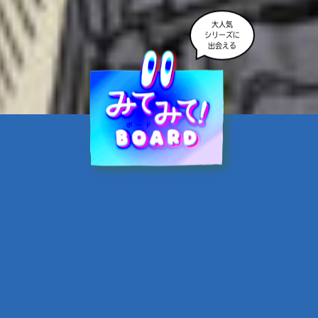
大人気
シリーズに
出会える
魔界☆スターズ②愛のため
に、悪魔と魂の契約
あんのまる／作
翡翠てう／絵