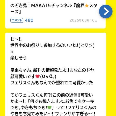
のぞき見！MAKAI５チャンネル『魔界
スタ
ーズ』
480
2026年03月10日
コメント
わ〜!!
世界中のお祭りに参加するのいいね!(≧∇≦)
b
楽しそう
星来ちゃん､新刊の情報見たよ!!あなたのドヤ
顔可愛いです
(ӦｖӦ｡)
フェリスくんもなんでか照れてて可愛かった
てかフェリスくん何?!この前の返信!!可愛い
かよ〜!!「何でも焼きますよ｡お魚でもケーキ
でも｡やきもちでも!
」って!!フェリスくんの
やきもち見てみたい…!!ファンサがすぎる〜!!