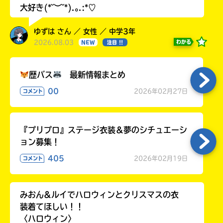
大好き(*˘︶˘*).｡.:*♡
ゆずは さん ／ 女性 ／ 中学3年
2026.08.03
わかる
NEW
注目 !!
歴バス
最新情報まとめ
00
2026年02月27日
コメント
『プリプロ』ステージ衣装＆夢のシチュエーシ
ョン募集！
405
2026年02月19日
コメント
みおん&ルイでハロウィンとクリスマスの衣
装着てほしい！！
〈ハロウィン〉