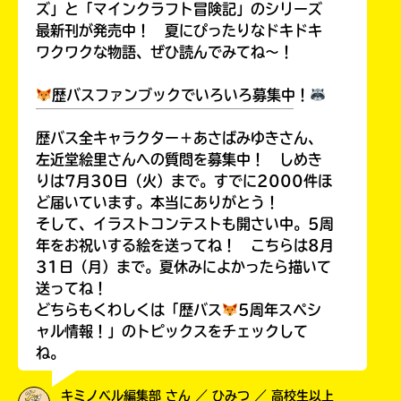
ズ」と「マインクラフト冒険記」のシリーズ
最新刊が発売中！ 夏にぴったりなドキドキ
ワクワクな物語、ぜひ読んでみてね～！
歴バスファンブックでいろいろ募集中！
￣￣￣￣￣￣￣￣￣￣￣￣￣￣￣￣￣￣
歴バス全キャラクター＋あさばみゆきさん、
左近堂絵里さんへの質問を募集中！ しめき
りは7月30日（火）まで。すでに2000件ほ
ど届いています。本当にありがとう！
そして、イラストコンテストも開さい中。5周
年をお祝いする絵を送ってね！ こちらは8月
31日（月）まで。夏休みによかったら描いて
送ってね！
どちらもくわしくは「歴バス
5周年スペシ
ャル情報！」のトピックスをチェックして
ね。
キミノベル編集部 さん ／ ひみつ ／ 高校生以上