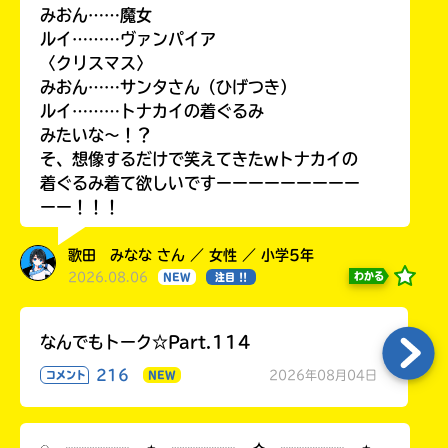
みおん……魔女
ルイ………ヴァンパイア
〈クリスマス〉
みおん……サンタさん（ひげつき）
ルイ………トナカイの着ぐるみ
みたいな〜！？
そ、想像するだけで笑えてきたwトナカイの
着ぐるみ着て欲しいですーーーーーーーーー
ーー！！！
歌田 みなな さん ／ 女性 ／ 小学5年
2026.08.06
わかる
NEW
注目 !!
なんでもトーク☆Part.114
216
2026年08月04日
コメント
NEW