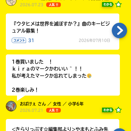
2026.07.23
わかる
人気 !!
『ウタヒメは世界を滅ぼすか？』曲のキービジ
ュアル募集！
31
2026年07月10日
コメント
1巻買いました ！
ｋｉｒａのマークかわいい ~ ！！
私が考えたマークか忘れてしまった
2巻楽しみ！
おばけぇ さん ／ 女性 ／ 小学6年
2026.07.21
わかる
人気 !!
<きらりっぷす☆編集部より>やまもとふみ先