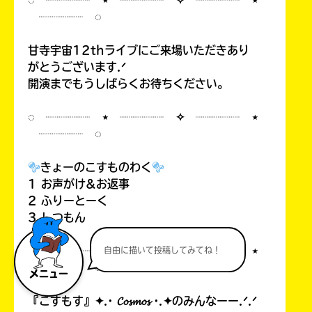
◌ ┈┈┈┈ ⋆ ┈┈┈┈ ✧ ┈┈┈┈ ⋆
┈┈┈┈ ◌
甘寺宇宙12thライブにご来場いただきあり
がとうございます.ᐟ
開演までもうしばらくお待ちください。
◌ ┈┈┈┈ ⋆ ┈┈┈┈ ✧ ┈┈┈┈ ⋆
┈┈┈┈ ◌
きょーのこすものわく
1 お声がけ&お返事
2 ふりーとーく
3 しつもん
◌ ┈┈┈┈ ⋆ ┈┈┈┈ ✧ ┈┈┈┈ ⋆
自由に描いて投稿してみてね！
┈┈┈┈ ◌
メニュー
『こすもす』✦.· 𝓒𝓸𝓼𝓶𝓸𝓼 ·.✦のみんなーー.ᐟ.ᐟ