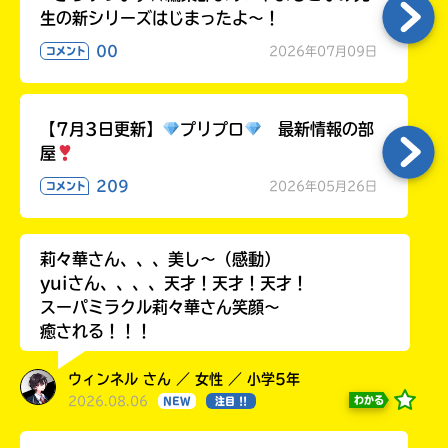
生の新シリーズはじまったよ～！
00
2026年07月09日
コメント
【7月3日更新】
プリプロ
最新情報の部
屋
209
2026年05月26日
コメント
莉々華さん、、、美し〜（感動）
yuiさん、、、、天才！天才！天才！
スーパミラクル莉々華さん笑顔〜
癒される！！！
ウィンネル さん ／ 女性 ／ 小学5年
2026.08.06
わかる
NEW
注目 !!