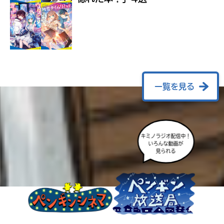
ラ
ー
が
あ
る
の
で、
も
一覧を見る
う
一
度
い
確
い
え
キミノラジオ配信中！
認
いろんな動画が
し
見られる
て
み
て
ね
戻