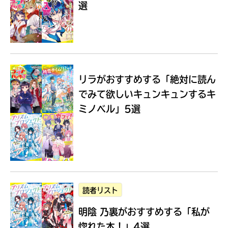
選
Loading
.
.
.
リラがおすすめする
「絶対に読ん
でみて欲しいキュンキュンするキ
ミノベル」5選
入
力
内
読者リスト
容
明陰 乃裏がおすすめする
「私が
に
エ
惚れた本！」4選