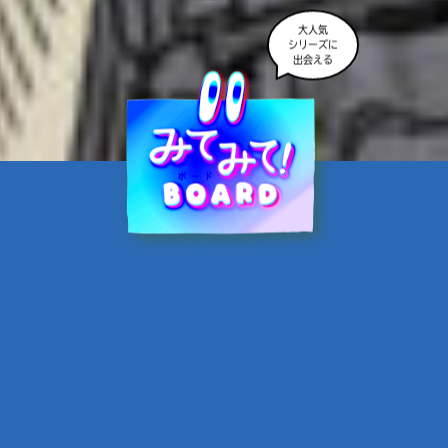
大人気
シリーズに
出会える
魔界☆スターズ②愛のため
に、悪魔と魂の契約
あんのまる／作
翡翠てう／絵