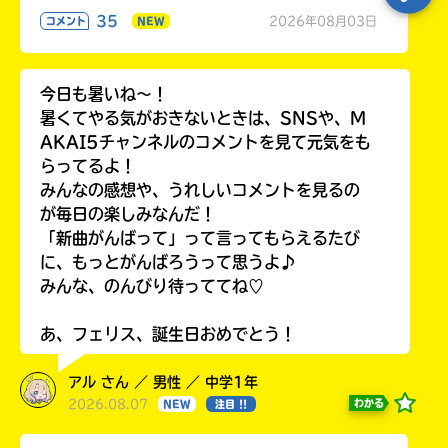
35
2026年08月03日
コメント
NEW
今日も暑いね〜！
暑くてやる気がおきないときは、SNSや、M
AKAI5チャンネルのコメントを見て元気をも
らってるよ！
みんなの感想や、うれしいコメントを見るの
が毎日の楽しみなんだ！
「新曲がんばって」って言ってもらえるたび
に、もっとがんばろうって思うよ♪
みんな、のんびり待っててね♡
あ、フェリス、誕生日おめでとう！
アル さん ／ 男性 ／ 中学1年
2026.08.07
わかる
NEW
注目 !!