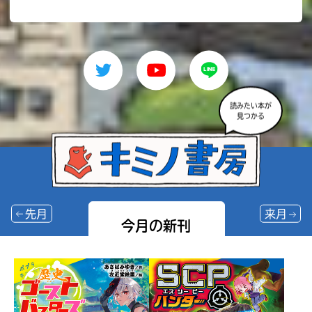
読みたい本が
見つかる
先月
来月
今月の新刊