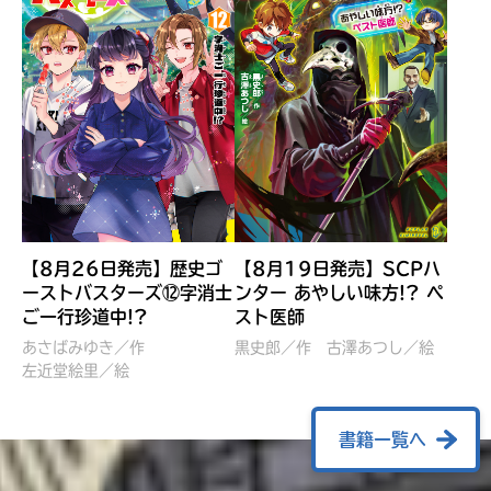
【8月26日発売】歴史ゴ
【8月19日発売】SCPハ
ーストバスターズ⑫字消士
ンター あやしい味方!? ペ
ご一行珍道中!?
スト医師
ぼくたちのマインクラフト
レッツゴー！まいぜんシス
冒険記 エンチャント剣
ターズ とつぜん、王様に
あさばみゆき／作
黒史郎／作
古澤あつし／絵
VS暴走モブ
左近堂絵里／絵
なってしまった結果！？
【7月8日発売】
針とら／作
五味まちと／絵
Ｍｉｎｅｃｒａｆｔカップ運
石崎洋司／文
書籍一覧へ
営委員会／協力
佐久間さのすけ／絵