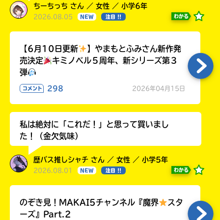
ちーちっち さん ／ 女性 ／ 小学6年
2026.08.05
わかる
NEW
注目 !!
【6月10日更新
】やまもとふみさん新作発
売決定
キミノベル５周年、新シリーズ第３
弾
298
2026年04月15日
コメント
私は絶対に「これだ！」と思って買いまし
た！（金欠気味）
歴バス推しシャチ さん ／ 女性 ／ 小学5年
2026.08.01
わかる
NEW
注目 !!
のぞき見！MAKAI5チャンネル『魔界
スタ
ーズ』Part.2