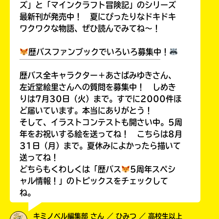
ズ」と「マインクラフト冒険記」のシリーズ
最新刊が発売中！ 夏にぴったりなドキドキ
ワクワクな物語、ぜひ読んでみてね～！
歴バスファンブックでいろいろ募集中！
￣￣￣￣￣￣￣￣￣￣￣￣￣￣￣￣￣￣
歴バス全キャラクター＋あさばみゆきさん、
左近堂絵里さんへの質問を募集中！ しめき
りは7月30日（火）まで。すでに2000件ほ
ど届いています。本当にありがとう！
そして、イラストコンテストも開さい中。5周
年をお祝いする絵を送ってね！ こちらは8月
31日（月）まで。夏休みによかったら描いて
送ってね！
どちらもくわしくは「歴バス
5周年スペシ
ャル情報！」のトピックスをチェックして
ね。
キミノベル編集部 さん ／ ひみつ ／ 高校生以上