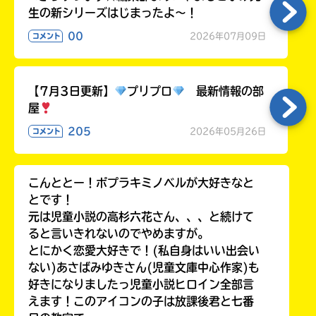
生の新シリーズはじまったよ～！
00
2026年07月09日
コメント
【7月3日更新】
プリプロ
最新情報の部
屋
205
2026年05月26日
コメント
こんととー！ポプラキミノベルが大好きなと
とです！
元は児童小説の高杉六花さん、、、と続けて
ると言いきれないのでやめますが。
とにかく恋愛大好きで！(私自身はいい出会い
ない)あさばみゆきさん(児童文庫中心作家)も
好きになりましたっ児童小説ヒロイン全部言
えます！このアイコンの子は放課後君と七番