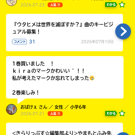
2026.07.23
わかる
人気 !!
『ウタヒメは世界を滅ぼすか？』曲のキービジ
ュアル募集！
31
2026年07月10日
コメント
1巻買いました ！
ｋｉｒａのマークかわいい ~ ！！
私が考えたマークか忘れてしまった
2巻楽しみ！
おばけぇ さん ／ 女性 ／ 小学6年
2026.07.21
わかる
人気 !!
<きらりっぷす☆編集部より>やまもとふみ先