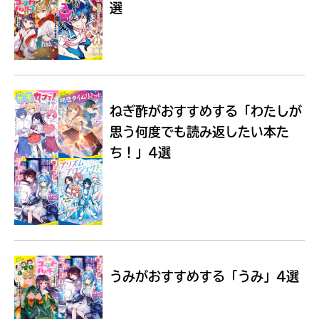
選
Loading
.
.
.
ねぎ酢がおすすめする
「わたしが
思う何度でも読み返したい本た
ち！」4選
入
力
内
うみがおすすめする
「うみ」4選
容
に
エ