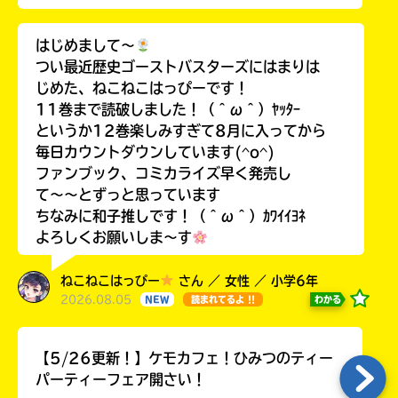
はじめまして〜
つい最近歴史ゴーストバスターズにはまりは
じめた、ねこねこはっぴーです！
11巻まで読破しました！（＾ω＾）ﾔｯﾀｰ
というか12巻楽しみすぎて8月に入ってから
毎日カウントダウンしています(^o^)
ファンブック、コミカライズ早く発売し
て〜〜とずっと思っています
ちなみに和子推しです！（＾ω＾）ｶﾜｲｲﾖﾈ
よろしくお願いしま〜す
ねこねこはっぴー
さん ／ 女性 ／ 小学6年
2026.08.05
わかる
NEW
読まれてるよ !!
【5/26更新！】ケモカフェ！ひみつのティー
パーティーフェア開さい！