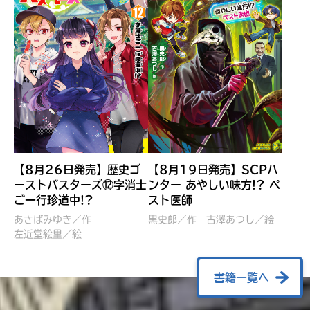
【8月26日発売】歴史ゴ
【8月19日発売】SCPハ
ーストバスターズ⑫字消士
ンター あやしい味方!? ペ
ご一行珍道中!?
スト医師
ぼくたちのマインクラフト
レッツゴー！まいぜんシス
冒険記 エンチャント剣
ターズ とつぜん、王様に
あさばみゆき／作
黒史郎／作
古澤あつし／絵
VS暴走モブ
左近堂絵里／絵
なってしまった結果！？
【7月8日発売】
針とら／作
五味まちと／絵
Ｍｉｎｅｃｒａｆｔカップ運
石崎洋司／文
書籍一覧へ
営委員会／協力
佐久間さのすけ／絵