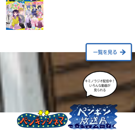
ラ
ー
が
あ
る
の
で、
も
一覧を見る
う
一
度
い
確
い
え
キミノラジオ配信中！
認
いろんな動画が
し
見られる
て
み
て
ね
戻