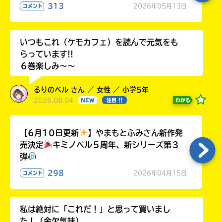
313
2026年05月13日
コメント
いつもこれ（ケモカフェ）を読んで元気をも
らっています!!
６巻楽しみ～～
るりのベル さん ／ 女性 ／ 小学5年
2026.08.04
わかる
NEW
注目 !!
【6月10日更新
】やまもとふみさん新作発
売決定
キミノベル５周年、新シリーズ第３
弾
298
2026年04月15日
コメント
私は絶対に「これだ！」と思って買いまし
た！（金欠気味）