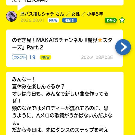
歴バス推しシャチ さん ／ 女性 ／ 小学5年
2026.08.01
わかる
NEW
注目 !!
のぞき見！MAKAI5チャンネル『魔界
スタ
ーズ』Part.2
19
2026年08月03日
コメント
NEW
みんなー！
夏休みを楽しんでるか？
オレは今日も、みんなで新しい曲を作ってる
ぜ！
頭のなかではメロディーが流れてるのに、思
うように、Aメロの歌詞がうかばないんだよな
ぁ。
だから今日は、先にダンスのステップを考え