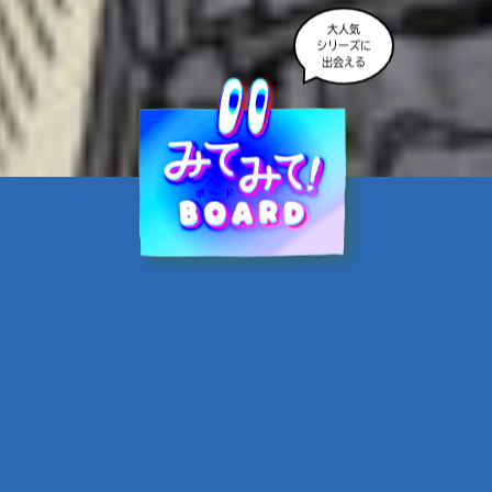
大人気
シリーズに
出会える
魔界☆スターズ②愛のため
に、悪魔と魂の契約
あんのまる／作
翡翠てう／絵