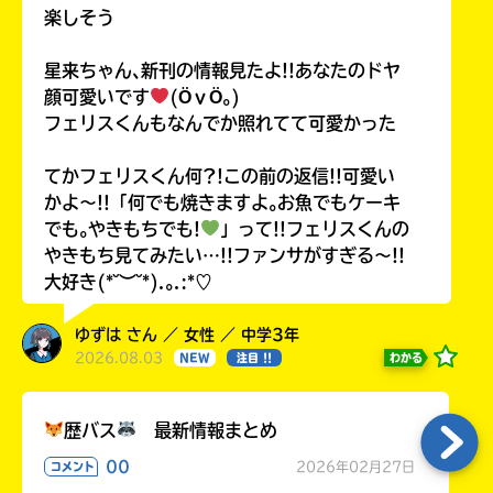
楽しそう
星来ちゃん､新刊の情報見たよ!!あなたのドヤ
顔可愛いです
(ӦｖӦ｡)
フェリスくんもなんでか照れてて可愛かった
てかフェリスくん何?!この前の返信!!可愛い
かよ〜!!「何でも焼きますよ｡お魚でもケーキ
でも｡やきもちでも!
」って!!フェリスくんの
やきもち見てみたい…!!ファンサがすぎる〜!!
大好き(*˘︶˘*).｡.:*♡
ゆずは さん ／ 女性 ／ 中学3年
2026.08.03
わかる
NEW
注目 !!
歴バス
最新情報まとめ
00
2026年02月27日
コメント