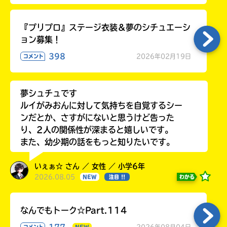
『プリプロ』ステージ衣装＆夢のシチュエーシ
ョン募集！
398
2026年02月19日
コメント
夢シュチュです
ルイがみおんに対して気持ちを自覚するシー
ンだとか、さすがにないと思うけど告った
り、2人の関係性が深まると嬉しいです。
また、幼少期の話をもっと知りたいです。
いぇぁ☆ さん ／ 女性 ／ 小学6年
2026.08.05
わかる
NEW
注目 !!
なんでもトーク☆Part.114
177
2026年08月04日
コメント
NEW