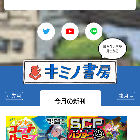
読みたい本が
見つかる
先月
来月
今月の新刊