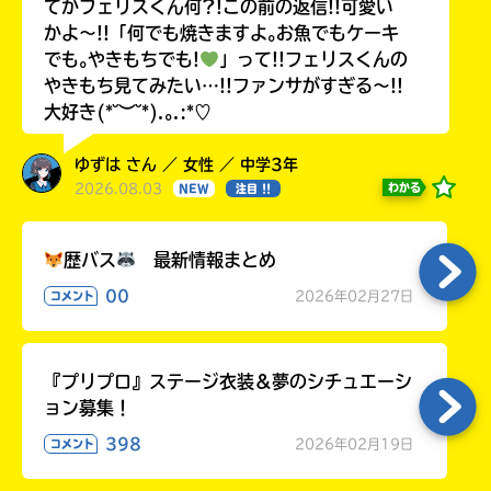
てかフェリスくん何?!この前の返信!!可愛い
かよ〜!!「何でも焼きますよ｡お魚でもケーキ
でも｡やきもちでも!
」って!!フェリスくんの
やきもち見てみたい…!!ファンサがすぎる〜!!
大好き(*˘︶˘*).｡.:*♡
ゆずは さん ／ 女性 ／ 中学3年
2026.08.03
わかる
NEW
注目 !!
歴バス
最新情報まとめ
00
2026年02月27日
コメント
『プリプロ』ステージ衣装＆夢のシチュエーシ
ョン募集！
398
2026年02月19日
コメント