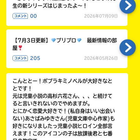
生の新シリーズはじまったよ～！
00
2026年07月09日
コメント
【7月3日更新】
プリプロ
最新情報の部
屋
205
2026年05月26日
コメント
こんととー！ポプラキミノベルが大好きなと
とです！
元は児童小説の高杉六花さん、、、と続けて
ると言いきれないのでやめますが。
とにかく恋愛大好きで！(私自身はいい出会い
ない)あさばみゆきさん(児童文庫中心作家)も
好きになりましたっ児童小説ヒロイン全部言
えます！このアイコンの子は放課後君と七番