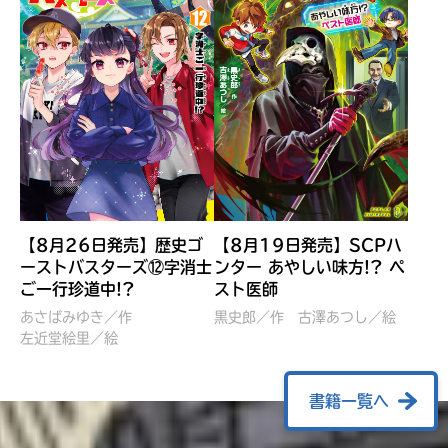
【8月26日発売】歴史ゴ
【8月19日発売】SCPハ
ーストバスターズ⑫字消士
ンター あやしい味方!? ペ
ご一行珍道中!?
スト医師
ぼくたちのマインクラフト
レッツゴー！まいぜんシス
冒険記 エンチャント剣
ターズ とつぜん、王様に
あさばみゆき／作
黒史郎／作
古澤あつし／絵
VS暴走モブ
左近堂絵里／絵
なってしまった結果！？
【7月8日発売】
針とら／作
五味まちと／絵
Ｍｉｎｅｃｒａｆｔカップ運
石崎洋司／文
書籍一覧へ
営委員会／協力
佐久間さのすけ／絵