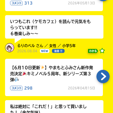
313
2026年05月13日
コメント
いつもこれ（ケモカフェ）を読んで元気をも
らっています!!
６巻楽しみ～～
るりのベル さん ／ 女性 ／ 小学5年
2026.08.04
わかる
NEW
注目 !!
【6月10日更新
】やまもとふみさん新作発
売決定
キミノベル５周年、新シリーズ第３
弾
298
2026年04月15日
コメント
私は絶対に「これだ！」と思って買いまし
た！（金欠気味）