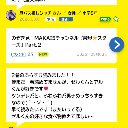
歴バス推しシャチ さん ／ 女性 ／ 小学5年
2026.08.01
わかる
NEW
注目 !!
のぞき見！MAKAI5チャンネル『魔界
スタ
ーズ』Part.2
27
2026年08月03日
コメント
NEW
2巻のあらすじ読みました！！
僕まだ一巻読めてませんが、ゼルくんとアル
くんが好きです
ツンデレ系と、ふわふわ系男子めっちゃすき
なので(｀・∀・´)
早く読みたいです（またいってる）
ゼルくんの好きな食べ物教えてほしい…