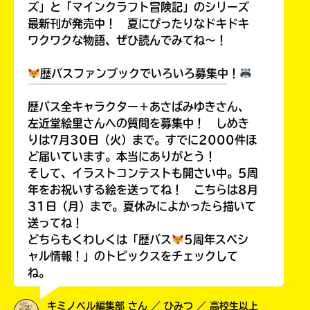
ズ」と「マインクラフト冒険記」のシリーズ
最新刊が発売中！ 夏にぴったりなドキドキ
ワクワクな物語、ぜひ読んでみてね～！
歴バスファンブックでいろいろ募集中！
￣￣￣￣￣￣￣￣￣￣￣￣￣￣￣￣￣￣
歴バス全キャラクター＋あさばみゆきさん、
左近堂絵里さんへの質問を募集中！ しめき
りは7月30日（火）まで。すでに2000件ほ
ど届いています。本当にありがとう！
そして、イラストコンテストも開さい中。5周
年をお祝いする絵を送ってね！ こちらは8月
31日（月）まで。夏休みによかったら描いて
送ってね！
どちらもくわしくは「歴バス
5周年スペシ
ャル情報！」のトピックスをチェックして
ね。
キミノベル編集部 さん ／ ひみつ ／ 高校生以上