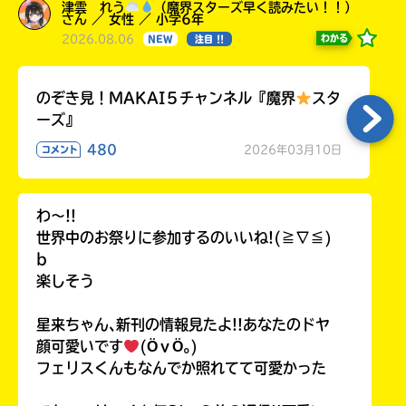
津雲 れう
（魔界スターズ早く読みたい！！）
さん ／ 女性 ／ 小学6年
2026.08.06
わかる
NEW
注目 !!
のぞき見！MAKAI５チャンネル『魔界
スタ
ーズ』
480
2026年03月10日
コメント
わ〜!!
世界中のお祭りに参加するのいいね!(≧∇≦)
b
楽しそう
星来ちゃん､新刊の情報見たよ!!あなたのドヤ
顔可愛いです
(ӦｖӦ｡)
フェリスくんもなんでか照れてて可愛かった