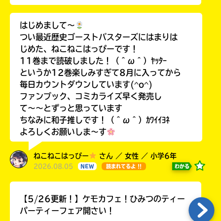
はじめまして〜
つい最近歴史ゴーストバスターズにはまりは
じめた、ねこねこはっぴーです！
11巻まで読破しました！（＾ω＾）ﾔｯﾀｰ
というか12巻楽しみすぎて8月に入ってから
毎日カウントダウンしています(^o^)
ファンブック、コミカライズ早く発売し
て〜〜とずっと思っています
ちなみに和子推しです！（＾ω＾）ｶﾜｲｲﾖﾈ
よろしくお願いしま〜す
ねこねこはっぴー
さん ／ 女性 ／ 小学6年
2026.08.05
わかる
NEW
読まれてるよ !!
【5/26更新！】ケモカフェ！ひみつのティー
パーティーフェア開さい！