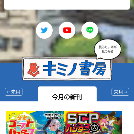
読みたい本が
見つかる
先月
来月
今月の新刊