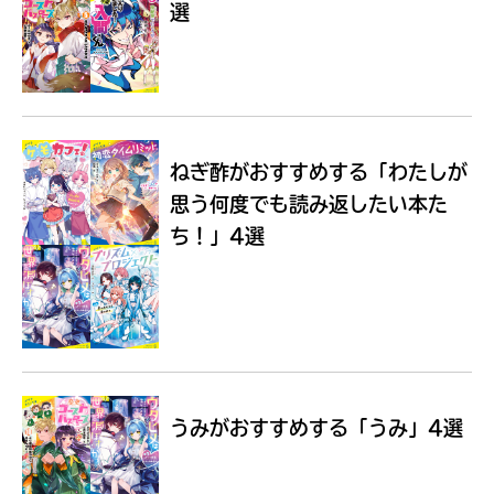
選
Loading
.
.
.
ねぎ酢がおすすめする
「わたしが
思う何度でも読み返したい本た
ち！」4選
入
力
内
うみがおすすめする
「うみ」4選
容
に
エ