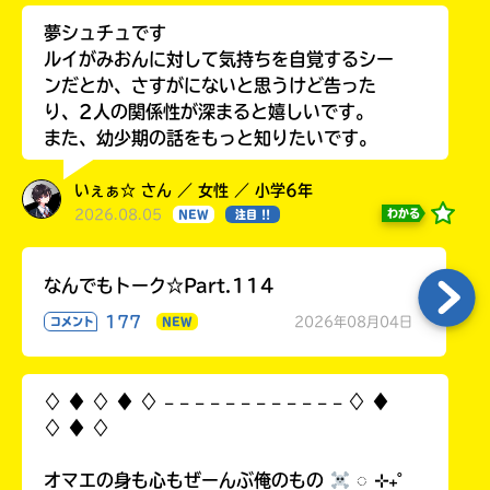
夢シュチュです
ルイがみおんに対して気持ちを自覚するシー
ンだとか、さすがにないと思うけど告った
り、2人の関係性が深まると嬉しいです。
また、幼少期の話をもっと知りたいです。
いぇぁ☆ さん ／ 女性 ／ 小学6年
2026.08.05
わかる
NEW
注目 !!
なんでもトーク☆Part.114
177
2026年08月04日
コメント
NEW
♢ ♦︎ ♢ ♦︎ ♢ 𓐄 𓐄 𓐄 𓐄 𓐄 𓐄 𓐄 𓐄 𓐄 𓐄 𓐄 𓐄 ♢ ♦︎
♢ ♦︎ ♢
オマエの身も心もぜーんぶ俺のもの
◌ ⊹₊˚