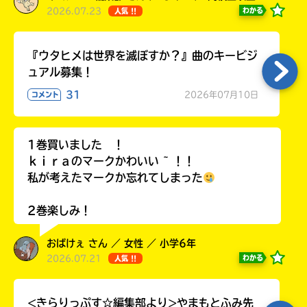
2026.07.23
わかる
人気 !!
『ウタヒメは世界を滅ぼすか？』曲のキービジ
ュアル募集！
31
2026年07月10日
コメント
1巻買いました ！
ｋｉｒａのマークかわいい ~ ！！
私が考えたマークか忘れてしまった
2巻楽しみ！
おばけぇ さん ／ 女性 ／ 小学6年
2026.07.21
わかる
人気 !!
<きらりっぷす☆編集部より>やまもとふみ先