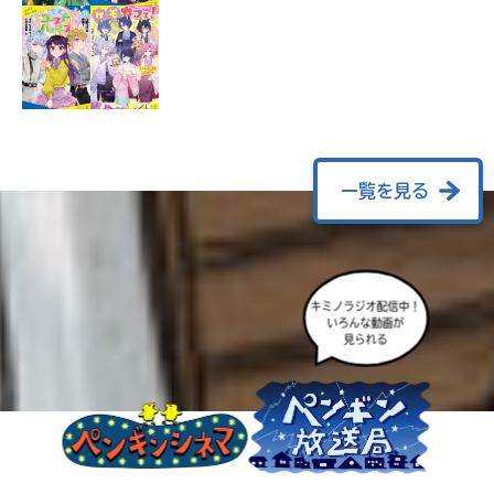
ラ
ー
が
あ
る
の
で、
も
一覧を見る
う
一
度
い
確
い
キミノラジオ配信中！
え
認
いろんな動画が
見られる
し
て
み
て
ね
戻