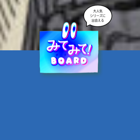
大人気
シリーズに
出会える
魔界☆スターズ②愛のため
に、悪魔と魂の契約
あんのまる／作
翡翠てう／絵