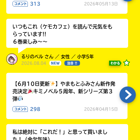
313
2026年05月13日
コメント
いつもこれ（ケモカフェ）を読んで元気をも
らっています!!
６巻楽しみ～～
るりのベル さん ／ 女性 ／ 小学5年
2026.08.04
わかる
NEW
注目 !!
【6月10日更新
】やまもとふみさん新作発
売決定
キミノベル５周年、新シリーズ第３
弾
298
2026年04月15日
コメント
私は絶対に「これだ！」と思って買いまし
た！（金欠気味）