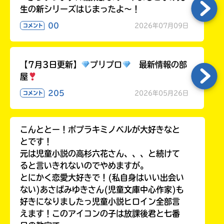
生の新シリーズはじまったよ～！
00
2026年07月09日
コメント
【7月3日更新】
プリプロ
最新情報の部
屋
205
2026年05月26日
コメント
こんととー！ポプラキミノベルが大好きなと
とです！
元は児童小説の高杉六花さん、、、と続けて
ると言いきれないのでやめますが。
とにかく恋愛大好きで！(私自身はいい出会い
ない)あさばみゆきさん(児童文庫中心作家)も
好きになりましたっ児童小説ヒロイン全部言
えます！このアイコンの子は放課後君と七番