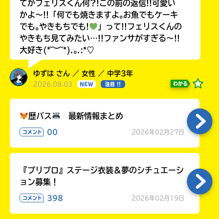
てかフェリスくん何?!この前の返信!!可愛い
かよ〜!!「何でも焼きますよ｡お魚でもケーキ
でも｡やきもちでも!
」って!!フェリスくんの
やきもち見てみたい…!!ファンサがすぎる〜!!
大好き(*˘︶˘*).｡.:*♡
ゆずは さん ／ 女性 ／ 中学3年
2026.08.03
わかる
NEW
注目 !!
歴バス
最新情報まとめ
00
2026年02月27日
コメント
『プリプロ』ステージ衣装＆夢のシチュエーシ
ョン募集！
398
2026年02月19日
コメント