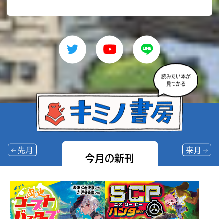
読みたい本が
見つかる
先月
来月
今月の新刊