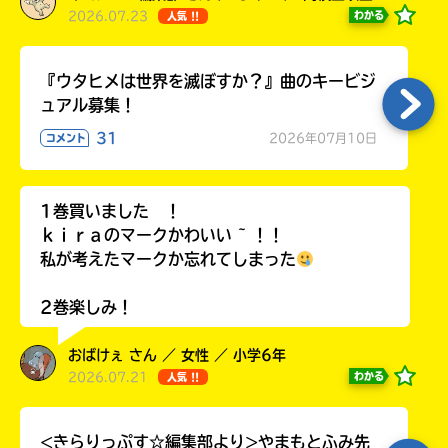
2026.07.23
わかる
人気 !!
『ウタヒメは世界を滅ぼすか？』曲のキービジ
ュアル募集！
31
2026年07月10日
コメント
1巻買いました ！
ｋｉｒａのマークかわいい ~ ！！
私が考えたマークか忘れてしまった
2巻楽しみ！
おばけぇ さん ／ 女性 ／ 小学6年
2026.07.21
わかる
人気 !!
<きらりっぷす☆編集部より>やまもとふみ先