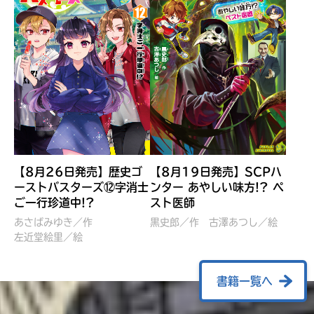
【8月26日発売】歴史ゴ
【8月19日発売】SCPハ
ーストバスターズ⑫字消士
ンター あやしい味方!? ペ
ご一行珍道中!?
スト医師
ぼくたちのマインクラフト
レッツゴー！まいぜんシス
冒険記 エンチャント剣
ターズ とつぜん、王様に
あさばみゆき／作
黒史郎／作
古澤あつし／絵
VS暴走モブ
左近堂絵里／絵
なってしまった結果！？
【7月8日発売】
針とら／作
五味まちと／絵
Ｍｉｎｅｃｒａｆｔカップ運
石崎洋司／文
書籍一覧へ
営委員会／協力
佐久間さのすけ／絵