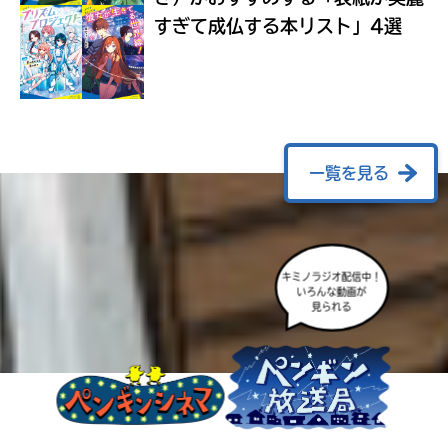
ラ
すぎて成仏する本リスト」4選
ー
が
あ
る
の
で、
も
一覧を見る
う
一
度
い
確
い
え
キミノラジオ配信中！
認
いろんな動画が
し
見られる
て
み
て
ね
戻