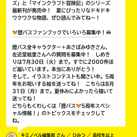
ズ」と「マインクラフト冒険記」のシリーズ
最新刊が発売中！ 夏にぴったりなドキドキ
ワクワクな物語、ぜひ読んでみてね～！
歴バスファンブックでいろいろ募集中！
￣￣￣￣￣￣￣￣￣￣￣￣￣￣￣￣￣￣
歴バス全キャラクター＋あさばみゆきさん、
左近堂絵里さんへの質問を募集中！ しめき
りは7月30日（火）まで。すでに2000件ほ
ど届いています。本当にありがとう！
そして、イラストコンテストも開さい中。5周
年をお祝いする絵を送ってね！ こちらは8月
31日（月）まで。夏休みによかったら描いて
送ってね！
どちらもくわしくは「歴バス
5周年スペシ
ャル情報！」のトピックスをチェックして
ね。
キミノベル編集部 さん ／ ひみつ ／ 高校生以上