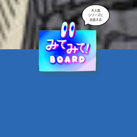
大人気
シリーズに
出会える
魔界☆スターズ②愛のため
に、悪魔と魂の契約
あんのまる／作
翡翠てう／絵