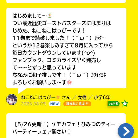
はじめまして〜
つい最近歴史ゴーストバスターズにはまりは
じめた、ねこねこはっぴーです！
11巻まで読破しました！（＾ω＾）ﾔｯﾀｰ
というか12巻楽しみすぎて8月に入ってから
毎日カウントダウンしています(^o^)
ファンブック、コミカライズ早く発売し
て〜〜とずっと思っています
ちなみに和子推しです！（＾ω＾）ｶﾜｲｲﾖﾈ
よろしくお願いしま〜す
ねこねこはっぴー
さん ／ 女性 ／ 小学6年
2026.08.05
わかる
NEW
読まれてるよ !!
【5/26更新！】ケモカフェ！ひみつのティー
パーティーフェア開さい！