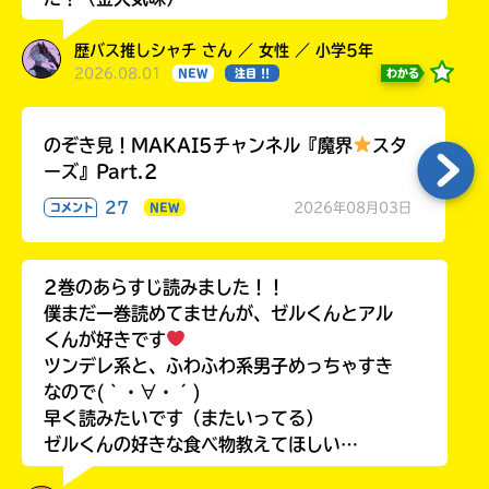
歴バス推しシャチ さん ／ 女性 ／ 小学5年
2026.08.01
わかる
NEW
注目 !!
のぞき見！MAKAI5チャンネル『魔界
スタ
ーズ』Part.2
27
2026年08月03日
コメント
NEW
2巻のあらすじ読みました！！
僕まだ一巻読めてませんが、ゼルくんとアル
くんが好きです
ツンデレ系と、ふわふわ系男子めっちゃすき
なので(｀・∀・´)
早く読みたいです（またいってる）
ゼルくんの好きな食べ物教えてほしい…