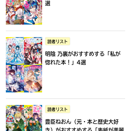
選
Loading
.
.
.
読者リスト
明陰 乃裏がおすすめする
「私が
惚れた本！」4選
入
力
内
読者リスト
容
豊臣ねおん（元・本と歴史大好
に
エ
き）がおすすめする
「表紙が美麗