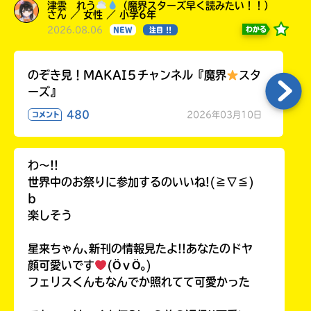
津雲 れう
（魔界スターズ早く読みたい！！）
さん ／ 女性 ／ 小学6年
2026.08.06
わかる
NEW
注目 !!
のぞき見！MAKAI５チャンネル『魔界
スタ
ーズ』
480
2026年03月10日
コメント
わ〜!!
世界中のお祭りに参加するのいいね!(≧∇≦)
b
楽しそう
星来ちゃん､新刊の情報見たよ!!あなたのドヤ
顔可愛いです
(ӦｖӦ｡)
フェリスくんもなんでか照れてて可愛かった