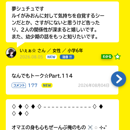
夢シュチュです
ルイがみおんに対して気持ちを自覚するシー
ンだとか、さすがにないと思うけど告った
り、2人の関係性が深まると嬉しいです。
また、幼少期の話をもっと知りたいです。
いぇぁ☆ さん ／ 女性 ／ 小学6年
2026.08.05
わかる
NEW
注目 !!
なんでもトーク☆Part.114
177
2026年08月04日
コメント
NEW
♢ ♦︎ ♢ ♦︎ ♢ 𓐄 𓐄 𓐄 𓐄 𓐄 𓐄 𓐄 𓐄 𓐄 𓐄 𓐄 𓐄 ♢ ♦︎
♢ ♦︎ ♢
オマエの身も心もぜーんぶ俺のもの
◌ ⊹₊˚