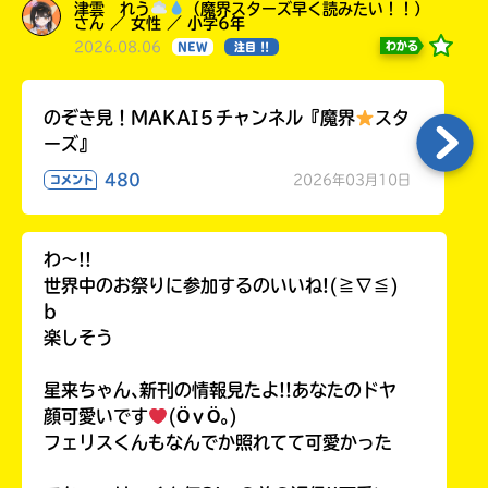
津雲 れう
（魔界スターズ早く読みたい！！）
さん ／ 女性 ／ 小学6年
2026.08.06
わかる
NEW
注目 !!
のぞき見！MAKAI５チャンネル『魔界
スタ
ーズ』
480
2026年03月10日
コメント
わ〜!!
世界中のお祭りに参加するのいいね!(≧∇≦)
b
楽しそう
星来ちゃん､新刊の情報見たよ!!あなたのドヤ
顔可愛いです
(ӦｖӦ｡)
フェリスくんもなんでか照れてて可愛かった