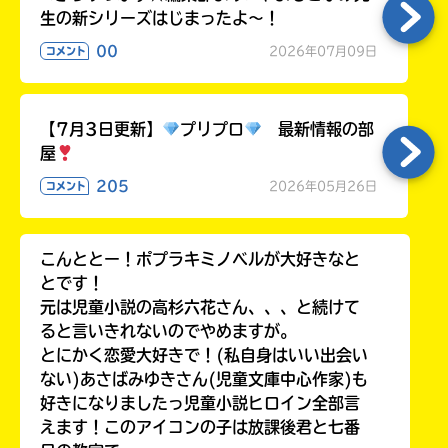
生の新シリーズはじまったよ～！
00
2026年07月09日
コメント
【7月3日更新】
プリプロ
最新情報の部
屋
205
2026年05月26日
コメント
こんととー！ポプラキミノベルが大好きなと
とです！
元は児童小説の高杉六花さん、、、と続けて
ると言いきれないのでやめますが。
とにかく恋愛大好きで！(私自身はいい出会い
ない)あさばみゆきさん(児童文庫中心作家)も
好きになりましたっ児童小説ヒロイン全部言
えます！このアイコンの子は放課後君と七番