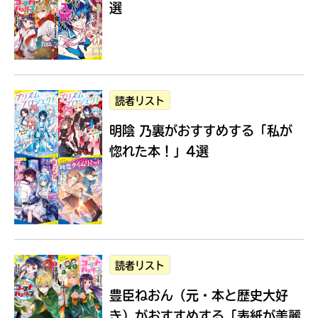
選
Loading
.
.
.
読者リスト
明陰 乃裏がおすすめする
「私が
惚れた本！」4選
入
力
内
読者リスト
容
豊臣ねおん（元・本と歴史大好
に
エ
き）がおすすめする
「表紙が美麗