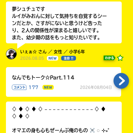
夢シュチュです
ルイがみおんに対して気持ちを自覚するシー
ンだとか、さすがにないと思うけど告った
り、2人の関係性が深まると嬉しいです。
また、幼少期の話をもっと知りたいです。
いぇぁ☆ さん ／ 女性 ／ 小学6年
2026.08.05
わかる
NEW
注目 !!
なんでもトーク☆Part.114
177
2026年08月04日
コメント
NEW
♢ ♦︎ ♢ ♦︎ ♢ 𓐄 𓐄 𓐄 𓐄 𓐄 𓐄 𓐄 𓐄 𓐄 𓐄 𓐄 𓐄 ♢ ♦︎
♢ ♦︎ ♢
オマエの身も心もぜーんぶ俺のもの
◌ ⊹₊˚