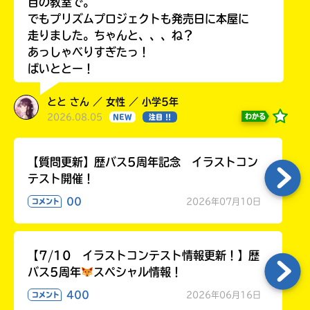
目の教室で。
でもプリズムプロジェクトも発売日に本屋に
走りました。ちゃんと、、、ね？
あっしゃべりすぎたっ！
ばいととー！
とと さん ／ 女性 ／ 小学5年
2026.08.05
わかる
NEW
注目 !!
【質問更新】歴バス5周年記念 イラストコン
テスト開催！
00
2026年07月10日
コメント
【7/10 イラストコンテスト情報更新！】歴
バス5周年
スペシャル情報！
400
2026年06月16日
コメント