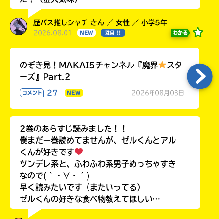
歴バス推しシャチ さん ／ 女性 ／ 小学5年
2026.08.01
わかる
NEW
注目 !!
のぞき見！MAKAI5チャンネル『魔界
スタ
ーズ』Part.2
27
2026年08月03日
コメント
NEW
2巻のあらすじ読みました！！
僕まだ一巻読めてませんが、ゼルくんとアル
くんが好きです
ツンデレ系と、ふわふわ系男子めっちゃすき
なので(｀・∀・´)
早く読みたいです（またいってる）
ゼルくんの好きな食べ物教えてほしい…