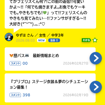
てかフェリスくん何?!この前の返信!!可愛い
かよ〜!!「何でも焼きますよ｡お魚でもケーキ
でも｡やきもちでも!
」って!!フェリスくんの
やきもち見てみたい…!!ファンサがすぎる〜!!
大好き(*˘︶˘*).｡.:*♡
ゆずは さん ／ 女性 ／ 中学3年
2026.08.03
わかる
NEW
注目 !!
歴バス
最新情報まとめ
00
2026年02月27日
コメント
『プリプロ』ステージ衣装＆夢のシチュエーシ
ョン募集！
398
2026年02月19日
コメント