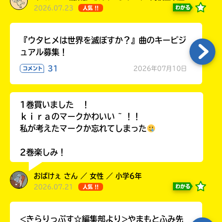
2026.07.23
わかる
人気 !!
『ウタヒメは世界を滅ぼすか？』曲のキービジ
ュアル募集！
31
2026年07月10日
コメント
1巻買いました ！
ｋｉｒａのマークかわいい ~ ！！
私が考えたマークか忘れてしまった
2巻楽しみ！
おばけぇ さん ／ 女性 ／ 小学6年
2026.07.21
わかる
人気 !!
<きらりっぷす☆編集部より>やまもとふみ先