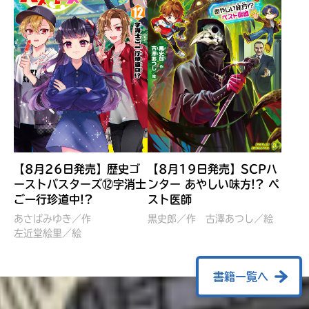
【8月26日発売】歴史ゴ
【8月19日発売】SCPハ
ーストバスターズ⑫字消士
ンター あやしい味方!? ペ
ご一行珍道中!?
スト医師
ぼくたちのマインクラフト
レッツゴー！まいぜんシス
冒険記 エンチャント剣
ターズ とつぜん、王様に
あさばみゆき／作
黒史郎／作
古澤あつし／絵
VS暴走モブ
左近堂絵里／絵
なってしまった結果！？
【7月8日発売】
針とら／作
五味まちと／絵
Ｍｉｎｅｃｒａｆｔカップ運
石崎洋司／文
書籍一覧へ
営委員会／協力
佐久間さのすけ／絵