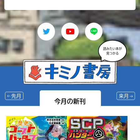
読みたい本が
見つかる
先月
来月
今月の新刊