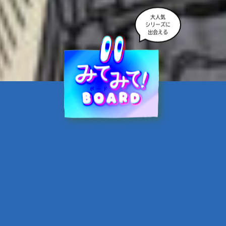
大人気
シリーズに
出会える
魔界☆スターズ②愛のため
に、悪魔と魂の契約
あんのまる／作
翡翠てう／絵