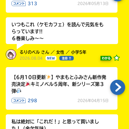
313
2026年05月13日
コメント
いつもこれ（ケモカフェ）を読んで元気をも
らっています!!
６巻楽しみ～～
るりのベル さん ／ 女性 ／ 小学5年
2026.08.04
わかる
NEW
注目 !!
【6月10日更新
】やまもとふみさん新作発
売決定
キミノベル５周年、新シリーズ第３
弾
298
2026年04月15日
コメント
私は絶対に「これだ！」と思って買いまし
た！（金欠気味）