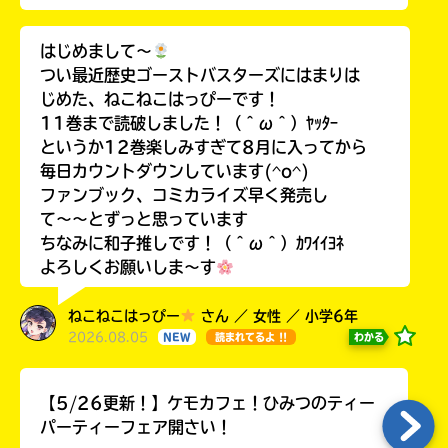
はじめまして〜
つい最近歴史ゴーストバスターズにはまりは
じめた、ねこねこはっぴーです！
11巻まで読破しました！（＾ω＾）ﾔｯﾀｰ
というか12巻楽しみすぎて8月に入ってから
毎日カウントダウンしています(^o^)
ファンブック、コミカライズ早く発売し
て〜〜とずっと思っています
ちなみに和子推しです！（＾ω＾）ｶﾜｲｲﾖﾈ
よろしくお願いしま〜す
ねこねこはっぴー
さん ／ 女性 ／ 小学6年
2026.08.05
わかる
NEW
読まれてるよ !!
【5/26更新！】ケモカフェ！ひみつのティー
パーティーフェア開さい！