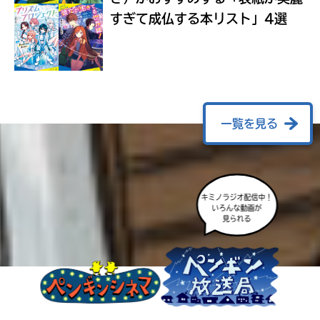
ラ
すぎて成仏する本リスト」4選
ー
が
あ
る
の
で、
も
一覧を見る
う
一
度
い
確
い
キミノラジオ配信中！
え
認
いろんな動画が
見られる
し
て
み
て
ね
戻