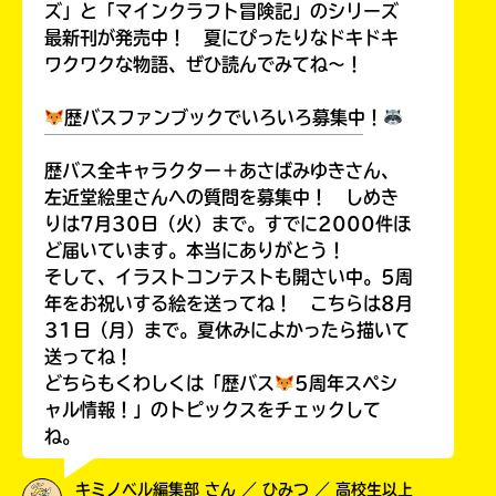
ズ」と「マインクラフト冒険記」のシリーズ
最新刊が発売中！ 夏にぴったりなドキドキ
ワクワクな物語、ぜひ読んでみてね～！
歴バスファンブックでいろいろ募集中！
￣￣￣￣￣￣￣￣￣￣￣￣￣￣￣￣￣￣
歴バス全キャラクター＋あさばみゆきさん、
左近堂絵里さんへの質問を募集中！ しめき
りは7月30日（火）まで。すでに2000件ほ
ど届いています。本当にありがとう！
そして、イラストコンテストも開さい中。5周
年をお祝いする絵を送ってね！ こちらは8月
31日（月）まで。夏休みによかったら描いて
送ってね！
どちらもくわしくは「歴バス
5周年スペシ
ャル情報！」のトピックスをチェックして
ね。
キミノベル編集部 さん ／ ひみつ ／ 高校生以上