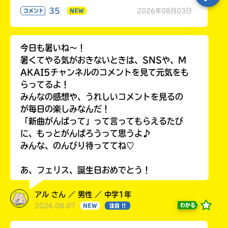
35
2026年08月03日
コメント
NEW
今日も暑いね〜！
暑くてやる気がおきないときは、SNSや、M
AKAI5チャンネルのコメントを見て元気をも
らってるよ！
みんなの感想や、うれしいコメントを見るの
が毎日の楽しみなんだ！
「新曲がんばって」って言ってもらえるたび
に、もっとがんばろうって思うよ♪
みんな、のんびり待っててね♡
あ、フェリス、誕生日おめでとう！
アル さん ／ 男性 ／ 中学1年
2026.08.07
わかる
NEW
注目 !!