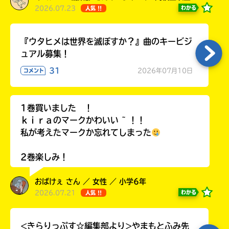
2026.07.23
わかる
人気 !!
『ウタヒメは世界を滅ぼすか？』曲のキービジ
ュアル募集！
31
2026年07月10日
コメント
1巻買いました ！
ｋｉｒａのマークかわいい ~ ！！
私が考えたマークか忘れてしまった
2巻楽しみ！
おばけぇ さん ／ 女性 ／ 小学6年
2026.07.21
わかる
人気 !!
<きらりっぷす☆編集部より>やまもとふみ先