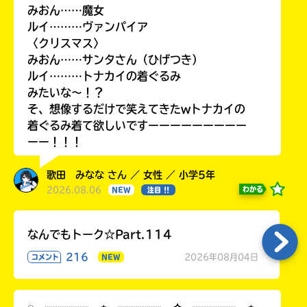
みおん……魔女
ルイ………ヴァンパイア
〈クリスマス〉
みおん……サンタさん（ひげつき）
ルイ………トナカイの着ぐるみ
みたいな〜！？
そ、想像するだけで笑えてきたwトナカイの
着ぐるみ着て欲しいですーーーーーーーーー
ーー！！！
歌田 みなな さん ／ 女性 ／ 小学5年
2026.08.06
わかる
NEW
注目 !!
なんでもトーク☆Part.114
216
2026年08月04日
コメント
NEW