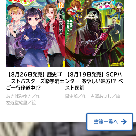
【8月26日発売】歴史ゴ
【8月19日発売】SCPハ
ーストバスターズ⑫字消士
ンター あやしい味方!? ペ
ご一行珍道中!?
スト医師
ぼくたちのマインクラフト
レッツゴー！まいぜんシス
冒険記 エンチャント剣
ターズ とつぜん、王様に
あさばみゆき／作
黒史郎／作
古澤あつし／絵
VS暴走モブ
左近堂絵里／絵
なってしまった結果！？
【7月8日発売】
針とら／作
五味まちと／絵
Ｍｉｎｅｃｒａｆｔカップ運
石崎洋司／文
書籍一覧へ
営委員会／協力
佐久間さのすけ／絵