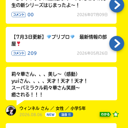
生の新シリーズはじまったよ～！
00
2026年07月09日
コメント
【7月3日更新】
プリプロ
最新情報の部
屋
209
2026年05月26日
コメント
莉々華さん、、、美し〜（感動）
yuiさん、、、、天才！天才！天才！
スーパミラクル莉々華さん笑顔〜
癒される！！！
ウィンネル さん ／ 女性 ／ 小学5年
2026.08.06
わかる
NEW
注目 !!