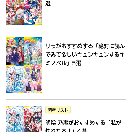
選
Loading
.
.
.
リラがおすすめする
「絶対に読ん
でみて欲しいキュンキュンするキ
ミノベル」5選
入
力
内
読者リスト
容
明陰 乃裏がおすすめする
「私が
に
エ
惚れた本！」4選