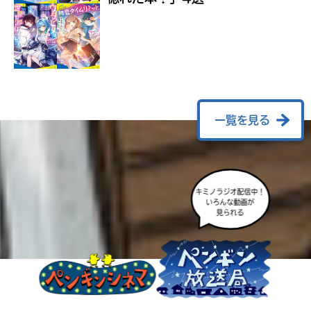
ラ
ー
が
あ
る
の
で、
も
一覧を見る
う
一
度
い
確
い
キミノラジオ配信中！
え
認
いろんな動画が
し
見られる
て
み
て
ね
戻