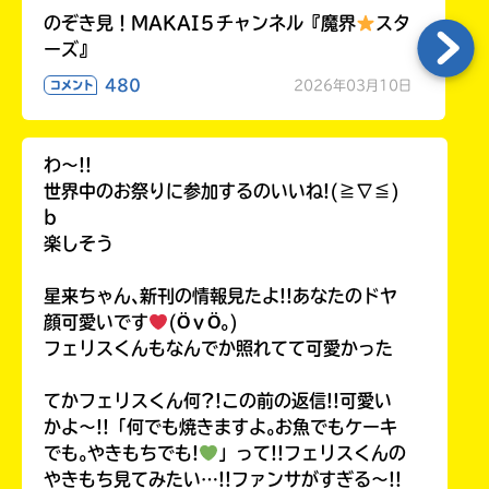
のぞき見！MAKAI５チャンネル『魔界
スタ
ーズ』
480
2026年03月10日
コメント
わ〜!!
世界中のお祭りに参加するのいいね!(≧∇≦)
b
楽しそう
星来ちゃん､新刊の情報見たよ!!あなたのドヤ
顔可愛いです
(ӦｖӦ｡)
フェリスくんもなんでか照れてて可愛かった
てかフェリスくん何?!この前の返信!!可愛い
かよ〜!!「何でも焼きますよ｡お魚でもケーキ
でも｡やきもちでも!
」って!!フェリスくんの
やきもち見てみたい…!!ファンサがすぎる〜!!