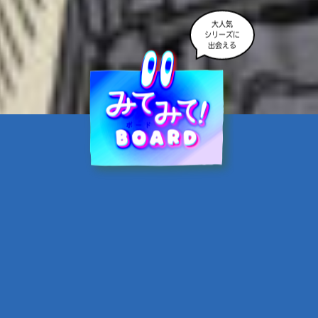
大人気
シリーズに
出会える
魔界☆スターズ②愛のため
に、悪魔と魂の契約
あんのまる／作
翡翠てう／絵