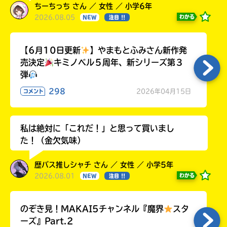
ちーちっち さん ／ 女性 ／ 小学6年
2026.08.05
わかる
NEW
注目 !!
【6月10日更新
】やまもとふみさん新作発
売決定
キミノベル５周年、新シリーズ第３
弾
298
2026年04月15日
コメント
私は絶対に「これだ！」と思って買いまし
た！（金欠気味）
歴バス推しシャチ さん ／ 女性 ／ 小学5年
2026.08.01
わかる
NEW
注目 !!
のぞき見！MAKAI5チャンネル『魔界
スタ
ーズ』Part.2