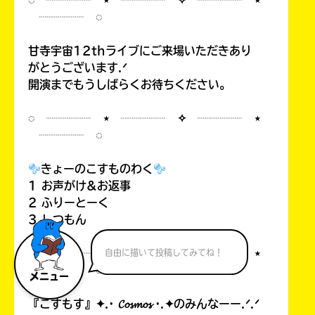
◌ ┈┈┈┈ ⋆ ┈┈┈┈ ✧ ┈┈┈┈ ⋆
┈┈┈┈ ◌
甘寺宇宙12thライブにご来場いただきあり
がとうございます.ᐟ
開演までもうしばらくお待ちください。
◌ ┈┈┈┈ ⋆ ┈┈┈┈ ✧ ┈┈┈┈ ⋆
┈┈┈┈ ◌
きょーのこすものわく
1 お声がけ&お返事
2 ふりーとーく
3 しつもん
◌ ┈┈┈┈ ⋆ ┈┈┈┈ ✧ ┈┈┈┈ ⋆
自由に描いて投稿してみてね！
┈┈┈┈ ◌
メニュー
『こすもす』✦.· 𝓒𝓸𝓼𝓶𝓸𝓼 ·.✦のみんなーー.ᐟ.ᐟ