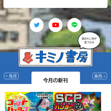
読みたい本が
見つかる
先月
来月
今月の新刊