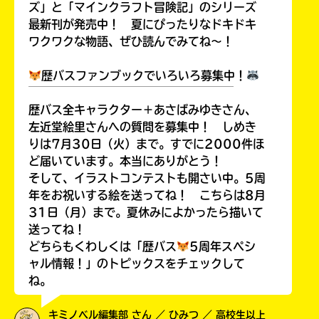
ズ」と「マインクラフト冒険記」のシリーズ
最新刊が発売中！ 夏にぴったりなドキドキ
ワクワクな物語、ぜひ読んでみてね～！
歴バスファンブックでいろいろ募集中！
￣￣￣￣￣￣￣￣￣￣￣￣￣￣￣￣￣￣
歴バス全キャラクター＋あさばみゆきさん、
左近堂絵里さんへの質問を募集中！ しめき
りは7月30日（火）まで。すでに2000件ほ
ど届いています。本当にありがとう！
そして、イラストコンテストも開さい中。5周
年をお祝いする絵を送ってね！ こちらは8月
31日（月）まで。夏休みによかったら描いて
送ってね！
どちらもくわしくは「歴バス
5周年スペシ
ャル情報！」のトピックスをチェックして
ね。
キミノベル編集部 さん ／ ひみつ ／ 高校生以上