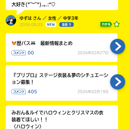
大好き(*˘︶˘*).｡.:*♡
ゆずは さん ／ 女性 ／ 中学3年
2026.08.03
わかる
NEW
注目 !!
歴バス
最新情報まとめ
00
2026年02月27日
コメント
『プリプロ』ステージ衣装＆夢のシチュエーシ
ョン募集！
405
2026年02月19日
コメント
みおん&ルイでハロウィンとクリスマスの衣
装着てほしい！！
〈ハロウィン〉