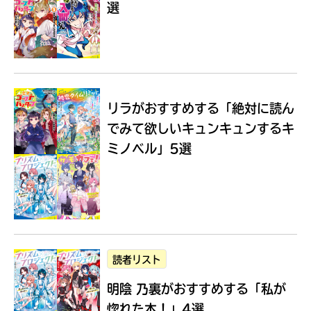
選
Loading
.
.
.
リラがおすすめする
「絶対に読ん
でみて欲しいキュンキュンするキ
ミノベル」5選
入
力
内
読者リスト
容
明陰 乃裏がおすすめする
「私が
に
エ
惚れた本！」4選