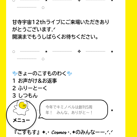
◌ ┈┈┈┈ ⋆ ┈┈┈┈ ✧ ┈┈┈┈ ⋆
┈┈┈┈ ◌
甘寺宇宙12thライブにご来場いただきあり
がとうございます.ᐟ
開演までもうしばらくお待ちください。
◌ ┈┈┈┈ ⋆ ┈┈┈┈ ✧ ┈┈┈┈ ⋆
┈┈┈┈ ◌
きょーのこすものわく
1 お声がけ&お返事
2 ふりーとーく
3 しつもん
今年でキミノベルは創刊5周
◌ ┈┈┈┈ ⋆ ┈┈┈┈ ✧ ┈┈┈┈ ⋆
年！ みんな、ありがと～！
┈┈┈┈ ◌
メニュー
『こすもす』✦.· 𝓒𝓸𝓼𝓶𝓸𝓼 ·.✦のみんなーー.ᐟ.ᐟ