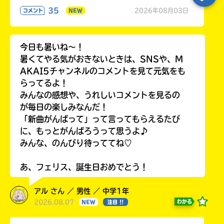
35
2026年08月03日
コメント
NEW
今日も暑いね〜！
暑くてやる気がおきないときは、SNSや、M
AKAI5チャンネルのコメントを見て元気をも
らってるよ！
みんなの感想や、うれしいコメントを見るの
が毎日の楽しみなんだ！
「新曲がんばって」って言ってもらえるたび
に、もっとがんばろうって思うよ♪
みんな、のんびり待っててね♡
あ、フェリス、誕生日おめでとう！
アル さん ／ 男性 ／ 中学1年
2026.08.07
わかる
NEW
注目 !!