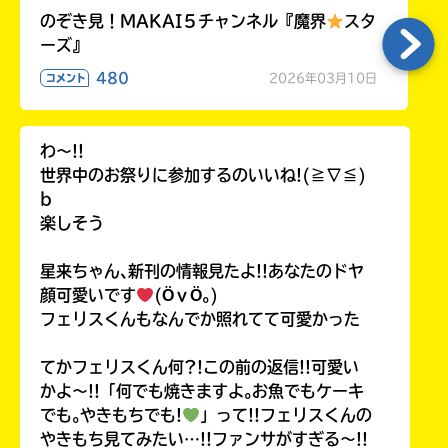
のぞき見！MAKAI５チャンネル『魔界
スタ
ーズ』
480
2026年03月10日
コメント
わ〜!!
世界中のお祭りに参加するのいいね!(≧∇≦)
b
楽しそう
星来ちゃん､新刊の情報見たよ!!あなたのドヤ
顔可愛いです
(ӦｖӦ｡)
フェリスくんもなんでか照れてて可愛かった
てかフェリスくん何?!この前の返信!!可愛い
かよ〜!!「何でも焼きますよ｡お魚でもケーキ
でも｡やきもちでも!
」って!!フェリスくんの
やきもち見てみたい…!!ファンサがすぎる〜!!