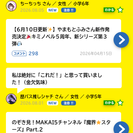
ちーちっち さん ／ 女性 ／ 小学6年
2026.08.05
わかる
NEW
注目 !!
【6月10日更新
】やまもとふみさん新作発
売決定
キミノベル５周年、新シリーズ第３
弾
298
2026年04月15日
コメント
私は絶対に「これだ！」と思って買いまし
た！（金欠気味）
歴バス推しシャチ さん ／ 女性 ／ 小学5年
2026.08.01
わかる
NEW
注目 !!
のぞき見！MAKAI5チャンネル『魔界
スタ
ーズ』Part.2