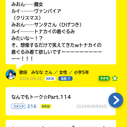
みおん……魔女
ルイ………ヴァンパイア
〈クリスマス〉
みおん……サンタさん（ひげつき）
ルイ………トナカイの着ぐるみ
みたいな〜！？
そ、想像するだけで笑えてきたwトナカイの
着ぐるみ着て欲しいですーーーーーーーーー
ーー！！！
歌田 みなな さん ／ 女性 ／ 小学5年
2026.08.06
わかる
NEW
注目 !!
なんでもトーク☆Part.114
216
2026年08月04日
コメント
NEW