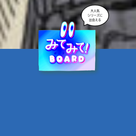
大人気
シリーズに
出会える
魔界☆スターズ②愛のため
に、悪魔と魂の契約
あんのまる／作
翡翠てう／絵