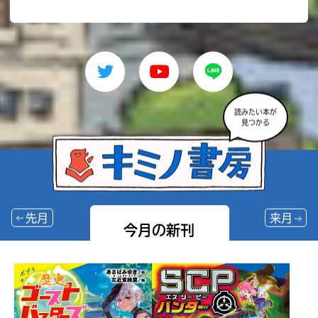
読みたい本が
見つかる
先月
来月
今月の新刊