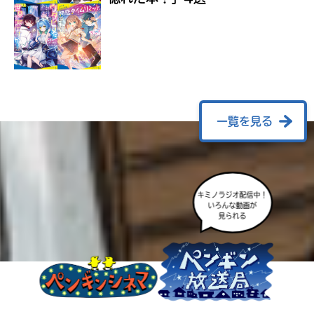
ラ
ー
が
あ
る
の
で、
も
一覧を見る
う
一
度
い
確
い
キミノラジオ配信中！
え
認
いろんな動画が
見られる
し
て
み
て
ね
戻