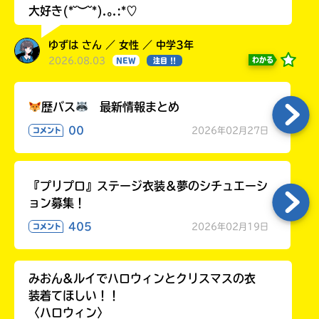
大好き(*˘︶˘*).｡.:*♡
ゆずは さん ／ 女性 ／ 中学3年
2026.08.03
わかる
NEW
注目 !!
歴バス
最新情報まとめ
00
2026年02月27日
コメント
『プリプロ』ステージ衣装＆夢のシチュエーシ
ョン募集！
405
2026年02月19日
コメント
みおん&ルイでハロウィンとクリスマスの衣
装着てほしい！！
〈ハロウィン〉