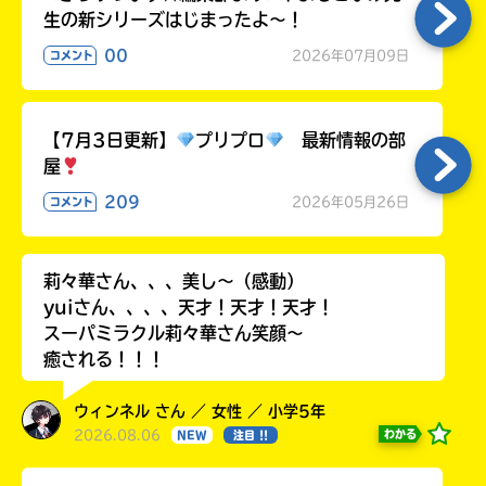
生の新シリーズはじまったよ～！
00
2026年07月09日
コメント
【7月3日更新】
プリプロ
最新情報の部
屋
209
2026年05月26日
コメント
莉々華さん、、、美し〜（感動）
yuiさん、、、、天才！天才！天才！
スーパミラクル莉々華さん笑顔〜
癒される！！！
ウィンネル さん ／ 女性 ／ 小学5年
2026.08.06
わかる
NEW
注目 !!