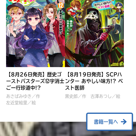
【8月26日発売】歴史ゴ
【8月19日発売】SCPハ
ーストバスターズ⑫字消士
ンター あやしい味方!? ペ
ご一行珍道中!?
スト医師
ぼくたちのマインクラフト
レッツゴー！まいぜんシス
冒険記 エンチャント剣
ターズ とつぜん、王様に
あさばみゆき／作
黒史郎／作
古澤あつし／絵
VS暴走モブ
左近堂絵里／絵
なってしまった結果！？
【7月8日発売】
針とら／作
五味まちと／絵
Ｍｉｎｅｃｒａｆｔカップ運
石崎洋司／文
書籍一覧へ
営委員会／協力
佐久間さのすけ／絵