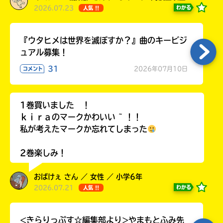
2026.07.23
わかる
人気 !!
『ウタヒメは世界を滅ぼすか？』曲のキービジ
ュアル募集！
31
2026年07月10日
コメント
1巻買いました ！
ｋｉｒａのマークかわいい ~ ！！
私が考えたマークか忘れてしまった
2巻楽しみ！
おばけぇ さん ／ 女性 ／ 小学6年
2026.07.21
わかる
人気 !!
<きらりっぷす☆編集部より>やまもとふみ先