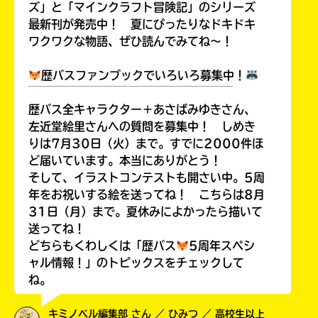
ズ」と「マインクラフト冒険記」のシリーズ
最新刊が発売中！ 夏にぴったりなドキドキ
ワクワクな物語、ぜひ読んでみてね～！
歴バスファンブックでいろいろ募集中！
￣￣￣￣￣￣￣￣￣￣￣￣￣￣￣￣￣￣
歴バス全キャラクター＋あさばみゆきさん、
左近堂絵里さんへの質問を募集中！ しめき
りは7月30日（火）まで。すでに2000件ほ
ど届いています。本当にありがとう！
そして、イラストコンテストも開さい中。5周
年をお祝いする絵を送ってね！ こちらは8月
31日（月）まで。夏休みによかったら描いて
送ってね！
どちらもくわしくは「歴バス
5周年スペシ
ャル情報！」のトピックスをチェックして
ね。
キミノベル編集部 さん ／ ひみつ ／ 高校生以上