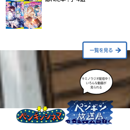
ラ
ー
が
あ
る
の
で、
も
一覧を見る
う
一
度
い
確
い
キミノラジオ配信中！
え
認
いろんな動画が
見られる
し
て
み
て
ね
戻