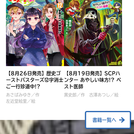
【8月26日発売】歴史ゴ
【8月19日発売】SCPハ
ーストバスターズ⑫字消士
ンター あやしい味方!? ペ
ご一行珍道中!?
スト医師
ぼくたちのマインクラフト
レッツゴー！まいぜんシス
冒険記 エンチャント剣
ターズ とつぜん、王様に
あさばみゆき／作
黒史郎／作
古澤あつし／絵
VS暴走モブ
左近堂絵里／絵
なってしまった結果！？
【7月8日発売】
針とら／作
五味まちと／絵
Ｍｉｎｅｃｒａｆｔカップ運
石崎洋司／文
書籍一覧へ
営委員会／協力
佐久間さのすけ／絵