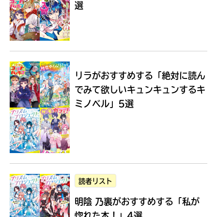
選
Loading
.
.
.
リラがおすすめする
「絶対に読ん
でみて欲しいキュンキュンするキ
ミノベル」5選
入
力
内
読者リスト
容
明陰 乃裏がおすすめする
「私が
に
エ
惚れた本！」4選