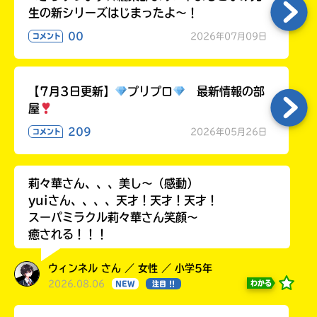
生の新シリーズはじまったよ～！
00
2026年07月09日
コメント
【7月3日更新】
プリプロ
最新情報の部
屋
209
2026年05月26日
コメント
莉々華さん、、、美し〜（感動）
yuiさん、、、、天才！天才！天才！
スーパミラクル莉々華さん笑顔〜
癒される！！！
ウィンネル さん ／ 女性 ／ 小学5年
2026.08.06
わかる
NEW
注目 !!