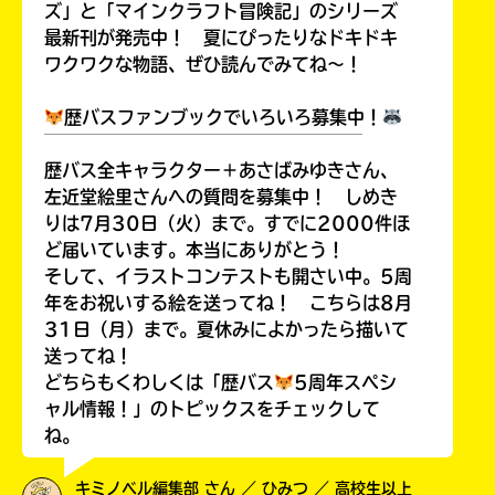
ズ」と「マインクラフト冒険記」のシリーズ
最新刊が発売中！ 夏にぴったりなドキドキ
ワクワクな物語、ぜひ読んでみてね～！
歴バスファンブックでいろいろ募集中！
￣￣￣￣￣￣￣￣￣￣￣￣￣￣￣￣￣￣
歴バス全キャラクター＋あさばみゆきさん、
左近堂絵里さんへの質問を募集中！ しめき
りは7月30日（火）まで。すでに2000件ほ
ど届いています。本当にありがとう！
そして、イラストコンテストも開さい中。5周
年をお祝いする絵を送ってね！ こちらは8月
31日（月）まで。夏休みによかったら描いて
送ってね！
どちらもくわしくは「歴バス
5周年スペシ
ャル情報！」のトピックスをチェックして
ね。
キミノベル編集部 さん ／ ひみつ ／ 高校生以上