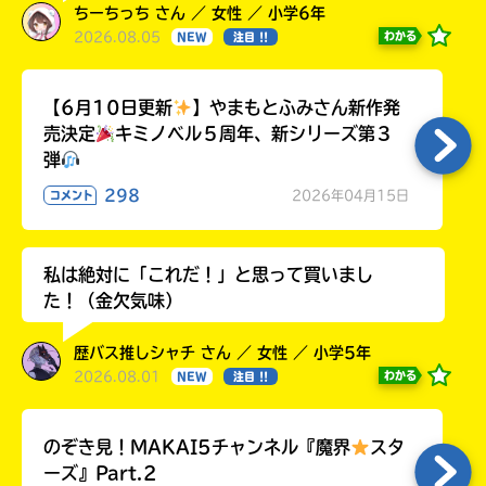
ちーちっち さん ／ 女性 ／ 小学6年
2026.08.05
わかる
NEW
注目 !!
【6月10日更新
】やまもとふみさん新作発
売決定
キミノベル５周年、新シリーズ第３
弾
298
2026年04月15日
コメント
私は絶対に「これだ！」と思って買いまし
た！（金欠気味）
歴バス推しシャチ さん ／ 女性 ／ 小学5年
2026.08.01
わかる
NEW
注目 !!
のぞき見！MAKAI5チャンネル『魔界
スタ
ーズ』Part.2