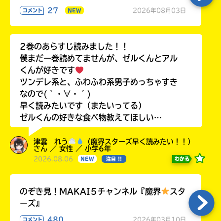
27
2026年08月03日
コメント
NEW
2巻のあらすじ読みました！！
僕まだ一巻読めてませんが、ゼルくんとアル
くんが好きです
ツンデレ系と、ふわふわ系男子めっちゃすき
なので(｀・∀・´)
早く読みたいです（またいってる）
ゼルくんの好きな食べ物教えてほしい…
津雲 れう
（魔界スターズ早く読みたい！！）
さん ／ 女性 ／ 小学6年
2026.08.06
わかる
NEW
注目 !!
のぞき見！MAKAI５チャンネル『魔界
スタ
ーズ』
480
2026年03月10日
コメント