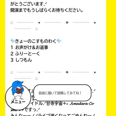
がとうございます.ᐟ
開演までもうしばらくお待ちください。
◌ ┈┈┈┈ ⋆ ┈┈┈┈ ✧ ┈┈┈┈ ⋆
┈┈┈┈ ◌
きょーのこすものわく
1 お声がけ&お返事
2 ふりーとーく
3 しつもん
◌ ┈┈┈┈ ⋆ ┈┈┈┈ ✧ ┈┈┈┈ ⋆
┈┈┈┈ ◌
『こすもす』✦.· 𝓒𝓸𝓼𝓶𝓸𝓼 ·.✦のみんなーー.ᐟ.ᐟ
自由に描いて投稿してみてね！
こっんにっちはーー.ᐟ.ᐟ
メニュー
宇宙1のアイドル.ᐟ甘寺宇宙✧₊ 𝓐𝓶𝓪𝓭𝓮𝓻𝓪 𝓒𝓸
𝓼𝓶𝓸 ₊✧ですっ.ᐟ
みんなーー.ᐟ.ᐟライブ遅くなってごめんねー.ᐟ.