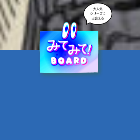
大人気
シリーズに
出会える
魔界☆スターズ②愛のため
に、悪魔と魂の契約
あんのまる／作
翡翠てう／絵