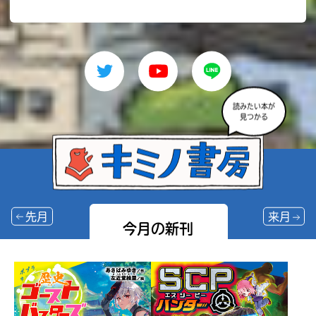
読みたい本が
見つかる
先月
来月
今月の新刊