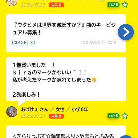
2026.07.23
わかる
人気 !!
『ウタヒメは世界を滅ぼすか？』曲のキービジ
ュアル募集！
31
2026年07月10日
コメント
1巻買いました ！
ｋｉｒａのマークかわいい ~ ！！
私が考えたマークか忘れてしまった
2巻楽しみ！
おばけぇ さん ／ 女性 ／ 小学6年
2026.07.21
わかる
人気 !!
<きらりっぷす☆編集部より>やまもとふみ先