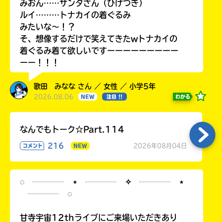
みおん……サンタさん（ひげつき）
ルイ………トナカイの着ぐるみ
みたいな〜！？
そ、想像するだけで笑えてきたwトナカイの
着ぐるみ着て欲しいですーーーーーーーーー
ーー！！！
歌田 みなな さん ／ 女性 ／ 小学5年
2026.08.06
わかる
NEW
注目 !!
なんでもトーク☆Part.114
216
2026年08月04日
コメント
NEW
◌ ┈┈┈┈ ⋆ ┈┈┈┈ ✧ ┈┈┈┈ ⋆
┈┈┈┈ ◌
甘寺宇宙12thライブにご来場いただきあり