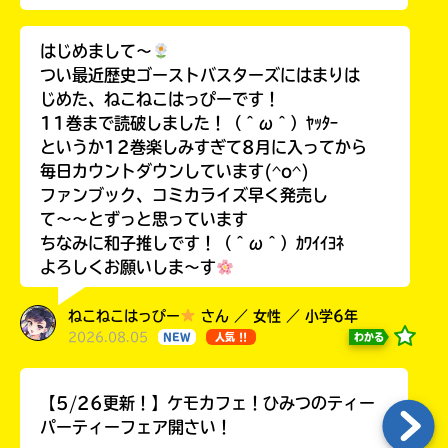
はじめまして〜
つい最近歴史ゴーストバスターズにはまりは
じめた、ねこねこはっぴーです！
11巻まで読破しました！（＾ω＾）ﾔｯﾀｰ
というか12巻楽しみすぎて8月に入ってから
毎日カウントダウンしています(^o^)
ファンブック、コミカライズ早く発売し
て〜〜とずっと思っています
ちなみに和子推しです！（＾ω＾）ｶﾜｲｲﾖﾈ
よろしくお願いしま〜す
ねこねこはっぴー
さん ／ 女性 ／ 小学6年
2026.08.05
わかる
NEW
人気 !!
【5/26更新！】ケモカフェ！ひみつのティー
パーティーフェア開さい！