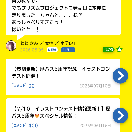
目の教室で。
でもプリズムプロジェクトも発売日に本屋に
走りました。ちゃんと、、、ね？
あっしゃべりすぎたっ！
ばいととー！
とと さん ／ 女性 ／ 小学5年
2026.08.05
わかる
NEW
注目 !!
【質問更新】歴バス5周年記念 イラストコン
テスト開催！
00
2026年07月10日
コメント
【7/10 イラストコンテスト情報更新！】歴
バス5周年
スペシャル情報！
400
2026年06月16日
コメント