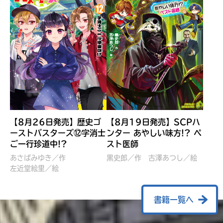
【8月26日発売】歴史ゴ
【8月19日発売】SCPハ
ーストバスターズ⑫字消士
ンター あやしい味方!? ペ
ご一行珍道中!?
スト医師
ぼくたちのマインクラフト
レッツゴー！まいぜんシス
冒険記 エンチャント剣
ターズ とつぜん、王様に
あさばみゆき／作
黒史郎／作
古澤あつし／絵
VS暴走モブ
左近堂絵里／絵
なってしまった結果！？
【7月8日発売】
針とら／作
五味まちと／絵
Ｍｉｎｅｃｒａｆｔカップ運
石崎洋司／文
書籍一覧へ
営委員会／協力
佐久間さのすけ／絵