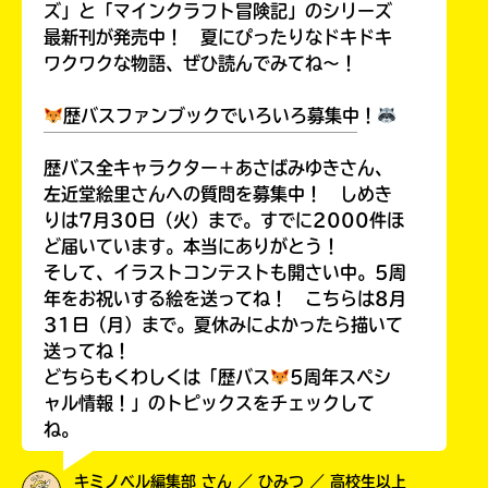
ズ」と「マインクラフト冒険記」のシリーズ
最新刊が発売中！ 夏にぴったりなドキドキ
ワクワクな物語、ぜひ読んでみてね～！
歴バスファンブックでいろいろ募集中！
￣￣￣￣￣￣￣￣￣￣￣￣￣￣￣￣￣￣
歴バス全キャラクター＋あさばみゆきさん、
左近堂絵里さんへの質問を募集中！ しめき
りは7月30日（火）まで。すでに2000件ほ
ど届いています。本当にありがとう！
そして、イラストコンテストも開さい中。5周
年をお祝いする絵を送ってね！ こちらは8月
31日（月）まで。夏休みによかったら描いて
送ってね！
どちらもくわしくは「歴バス
5周年スペシ
ャル情報！」のトピックスをチェックして
ね。
キミノベル編集部 さん ／ ひみつ ／ 高校生以上