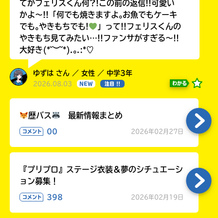
てかフェリスくん何?!この前の返信!!可愛い
かよ〜!!「何でも焼きますよ｡お魚でもケーキ
でも｡やきもちでも!
」って!!フェリスくんの
やきもち見てみたい…!!ファンサがすぎる〜!!
大好き(*˘︶˘*).｡.:*♡
ゆずは さん ／ 女性 ／ 中学3年
2026.08.03
わかる
NEW
注目 !!
歴バス
最新情報まとめ
00
2026年02月27日
コメント
『プリプロ』ステージ衣装＆夢のシチュエーシ
ョン募集！
398
2026年02月19日
コメント