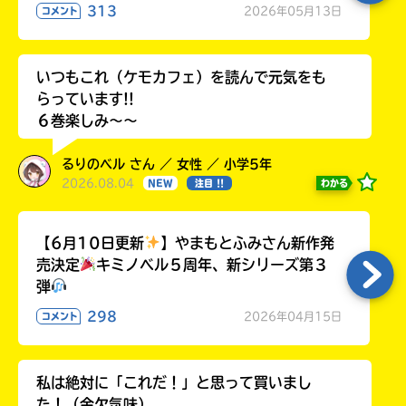
313
2026年05月13日
コメント
いつもこれ（ケモカフェ）を読んで元気をも
らっています!!
６巻楽しみ～～
るりのベル さん ／ 女性 ／ 小学5年
2026.08.04
わかる
NEW
注目 !!
【6月10日更新
】やまもとふみさん新作発
売決定
キミノベル５周年、新シリーズ第３
弾
298
2026年04月15日
コメント
私は絶対に「これだ！」と思って買いまし
た！（金欠気味）