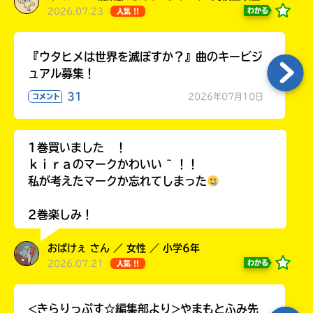
2026.07.23
わかる
人気 !!
『ウタヒメは世界を滅ぼすか？』曲のキービジ
ュアル募集！
31
2026年07月10日
コメント
1巻買いました ！
ｋｉｒａのマークかわいい ~ ！！
私が考えたマークか忘れてしまった
2巻楽しみ！
おばけぇ さん ／ 女性 ／ 小学6年
2026.07.21
わかる
人気 !!
<きらりっぷす☆編集部より>やまもとふみ先