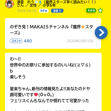
津雲 れう
（魔界スターズ早く読みたい！！）
さん ／ 女性 ／ 小学6年
2026.08.06
わかる
NEW
注目 !!
のぞき見！MAKAI５チャンネル『魔界
スタ
ーズ』
480
2026年03月10日
コメント
わ〜!!
世界中のお祭りに参加するのいいね!(≧∇≦)
b
楽しそう
星来ちゃん､新刊の情報見たよ!!あなたのドヤ
顔可愛いです
(ӦｖӦ｡)
フェリスくんもなんでか照れてて可愛かった