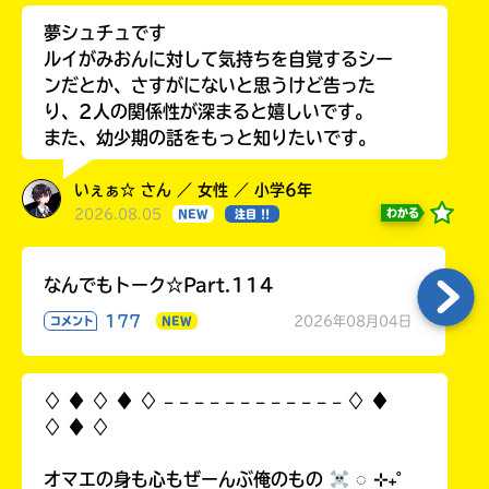
夢シュチュです
ルイがみおんに対して気持ちを自覚するシー
ンだとか、さすがにないと思うけど告った
り、2人の関係性が深まると嬉しいです。
また、幼少期の話をもっと知りたいです。
いぇぁ☆ さん ／ 女性 ／ 小学6年
2026.08.05
わかる
NEW
注目 !!
なんでもトーク☆Part.114
177
2026年08月04日
コメント
NEW
♢ ♦︎ ♢ ♦︎ ♢ 𓐄 𓐄 𓐄 𓐄 𓐄 𓐄 𓐄 𓐄 𓐄 𓐄 𓐄 𓐄 ♢ ♦︎
♢ ♦︎ ♢
オマエの身も心もぜーんぶ俺のもの
◌ ⊹₊˚