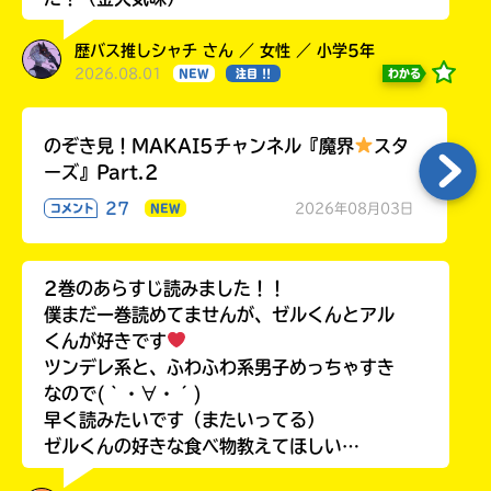
歴バス推しシャチ さん ／ 女性 ／ 小学5年
2026.08.01
わかる
NEW
注目 !!
のぞき見！MAKAI5チャンネル『魔界
スタ
ーズ』Part.2
27
2026年08月03日
コメント
NEW
2巻のあらすじ読みました！！
僕まだ一巻読めてませんが、ゼルくんとアル
くんが好きです
ツンデレ系と、ふわふわ系男子めっちゃすき
なので(｀・∀・´)
早く読みたいです（またいってる）
ゼルくんの好きな食べ物教えてほしい…