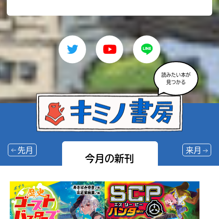
読みたい本が
見つかる
先月
来月
今月の新刊