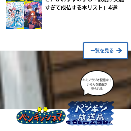
ラ
すぎて成仏する本リスト」4選
ー
が
あ
る
の
で、
も
一覧を見る
う
一
度
い
確
い
キミノラジオ配信中！
え
認
いろんな動画が
見られる
し
て
み
て
ね
戻