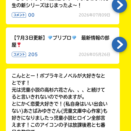
生の新シリーズはじまったよ～！
00
2026年07月09日
コメント
【7月3日更新】
プリプロ
最新情報の部
屋
205
2026年05月26日
コメント
こんととー！ポプラキミノベルが大好きなと
とです！
元は児童小説の高杉六花さん、、、と続けて
ると言いきれないのでやめますが。
とにかく恋愛大好きで！(私自身はいい出会い
ない)あさばみゆきさん(児童文庫中心作家)も
好きになりましたっ児童小説ヒロイン全部言
えます！このアイコンの子は放課後君と七番