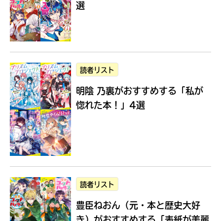
選
Loading
.
.
.
読者リスト
明陰 乃裏がおすすめする
「私が
惚れた本！」4選
入
力
内
読者リスト
容
豊臣ねおん（元・本と歴史大好
に
エ
き）がおすすめする
「表紙が美麗