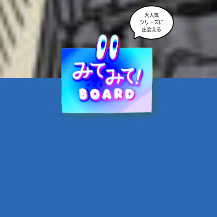
大人気
シリーズに
出会える
魔界☆スターズ②愛のため
に、悪魔と魂の契約
あんのまる／作
翡翠てう／絵