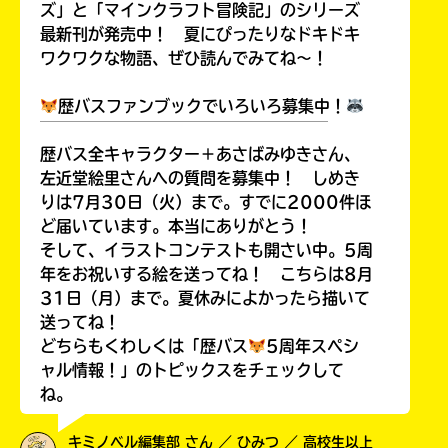
ズ」と「マインクラフト冒険記」のシリーズ
最新刊が発売中！ 夏にぴったりなドキドキ
ワクワクな物語、ぜひ読んでみてね～！
歴バスファンブックでいろいろ募集中！
￣￣￣￣￣￣￣￣￣￣￣￣￣￣￣￣￣￣
歴バス全キャラクター＋あさばみゆきさん、
左近堂絵里さんへの質問を募集中！ しめき
りは7月30日（火）まで。すでに2000件ほ
ど届いています。本当にありがとう！
そして、イラストコンテストも開さい中。5周
年をお祝いする絵を送ってね！ こちらは8月
31日（月）まで。夏休みによかったら描いて
送ってね！
どちらもくわしくは「歴バス
5周年スペシ
ャル情報！」のトピックスをチェックして
ね。
キミノベル編集部 さん ／ ひみつ ／ 高校生以上