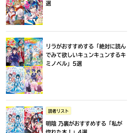
選
Loading
.
.
.
リラがおすすめする
「絶対に読ん
でみて欲しいキュンキュンするキ
ミノベル」5選
入
力
内
読者リスト
容
明陰 乃裏がおすすめする
「私が
に
エ
惚れた本！」4選