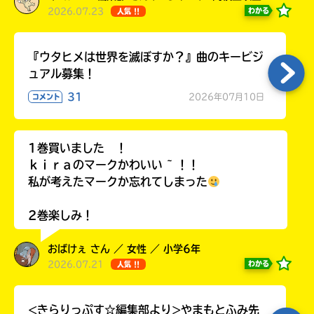
2026.07.23
わかる
人気 !!
『ウタヒメは世界を滅ぼすか？』曲のキービジ
ュアル募集！
31
2026年07月10日
コメント
1巻買いました ！
ｋｉｒａのマークかわいい ~ ！！
私が考えたマークか忘れてしまった
2巻楽しみ！
おばけぇ さん ／ 女性 ／ 小学6年
2026.07.21
わかる
人気 !!
<きらりっぷす☆編集部より>やまもとふみ先