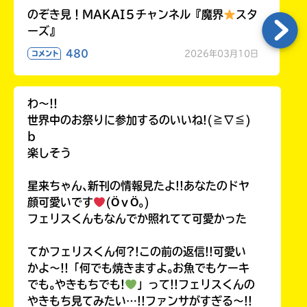
のぞき見！MAKAI５チャンネル『魔界
スタ
ーズ』
480
2026年03月10日
コメント
わ〜!!
世界中のお祭りに参加するのいいね!(≧∇≦)
b
楽しそう
星来ちゃん､新刊の情報見たよ!!あなたのドヤ
顔可愛いです
(ӦｖӦ｡)
フェリスくんもなんでか照れてて可愛かった
てかフェリスくん何?!この前の返信!!可愛い
かよ〜!!「何でも焼きますよ｡お魚でもケーキ
でも｡やきもちでも!
」って!!フェリスくんの
やきもち見てみたい…!!ファンサがすぎる〜!!