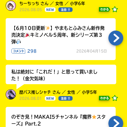
ちーちっち さん ／ 女性 ／ 小学6年
2026.08.05
わかる
NEW
注目 !!
【6月10日更新
】やまもとふみさん新作発
売決定
キミノベル５周年、新シリーズ第３
弾
298
2026年04月15日
コメント
私は絶対に「これだ！」と思って買いまし
た！（金欠気味）
歴バス推しシャチ さん ／ 女性 ／ 小学5年
2026.08.01
わかる
NEW
注目 !!
のぞき見！MAKAI5チャンネル『魔界
スタ
ーズ』Part.2