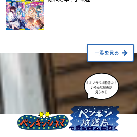
ラ
ー
が
あ
る
の
で、
も
一覧を見る
う
一
度
い
確
い
キミノラジオ配信中！
え
認
いろんな動画が
見られる
し
て
み
て
ね
戻