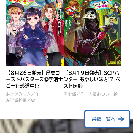
【8月26日発売】歴史ゴ
【8月19日発売】SCPハ
ーストバスターズ⑫字消士
ンター あやしい味方!? ペ
ご一行珍道中!?
スト医師
ぼくたちのマインクラフト
レッツゴー！まいぜんシス
冒険記 エンチャント剣
ターズ とつぜん、王様に
あさばみゆき／作
黒史郎／作
古澤あつし／絵
VS暴走モブ
左近堂絵里／絵
なってしまった結果！？
【7月8日発売】
針とら／作
五味まちと／絵
Ｍｉｎｅｃｒａｆｔカップ運
石崎洋司／文
書籍一覧へ
営委員会／協力
佐久間さのすけ／絵