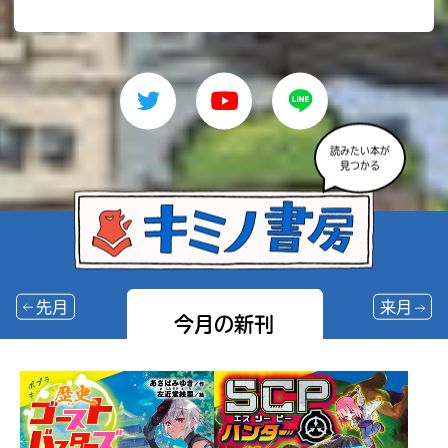
読みたい本が
見つかる
先月
来月
今月の新刊