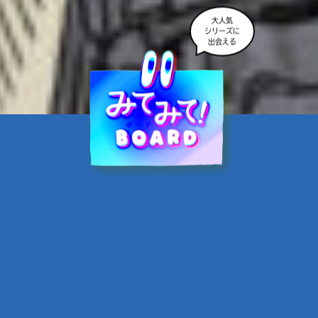
大人気
シリーズに
出会える
魔界☆スターズ②愛のため
に、悪魔と魂の契約
あんのまる／作
翡翠てう／絵