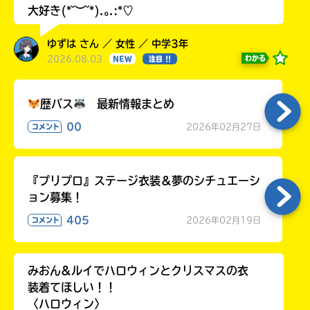
大好き(*˘︶˘*).｡.:*♡
ゆずは さん ／ 女性 ／ 中学3年
2026.08.03
わかる
NEW
注目 !!
歴バス
最新情報まとめ
00
2026年02月27日
コメント
『プリプロ』ステージ衣装＆夢のシチュエーシ
ョン募集！
405
2026年02月19日
コメント
みおん&ルイでハロウィンとクリスマスの衣
装着てほしい！！
〈ハロウィン〉