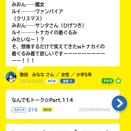
みおん……魔女
ルイ………ヴァンパイア
〈クリスマス〉
みおん……サンタさん（ひげつき）
ルイ………トナカイの着ぐるみ
みたいな〜！？
そ、想像するだけで笑えてきたwトナカイの
着ぐるみ着て欲しいですーーーーーーーーー
ーー！！！
歌田 みなな さん ／ 女性 ／ 小学5年
2026.08.06
わかる
NEW
注目 !!
なんでもトーク☆Part.114
216
2026年08月04日
コメント
NEW