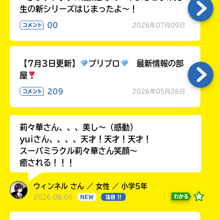
生の新シリーズはじまったよ～！
00
2026年07月09日
コメント
【7月3日更新】
プリプロ
最新情報の部
屋
209
2026年05月26日
コメント
莉々華さん、、、美し〜（感動）
yuiさん、、、、天才！天才！天才！
スーパミラクル莉々華さん笑顔〜
癒される！！！
ウィンネル さん ／ 女性 ／ 小学5年
2026.08.06
わかる
NEW
注目 !!