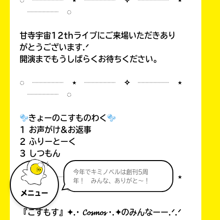
◌ ┈┈┈┈ ⋆ ┈┈┈┈ ✧ ┈┈┈┈ ⋆
┈┈┈┈ ◌
甘寺宇宙12thライブにご来場いただきあり
がとうございます.ᐟ
開演までもうしばらくお待ちください。
◌ ┈┈┈┈ ⋆ ┈┈┈┈ ✧ ┈┈┈┈ ⋆
┈┈┈┈ ◌
きょーのこすものわく
1 お声がけ&お返事
2 ふりーとーく
3 しつもん
今年でキミノベルは創刊5周
◌ ┈┈┈┈ ⋆ ┈┈┈┈ ✧ ┈┈┈┈ ⋆
年！ みんな、ありがと～！
┈┈┈┈ ◌
メニュー
『こすもす』✦.· 𝓒𝓸𝓼𝓶𝓸𝓼 ·.✦のみんなーー.ᐟ.ᐟ