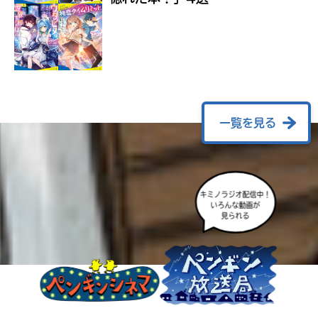
ラ
ー
が
あ
る
の
で、
も
一覧を見る
う
一
度
い
確
い
キミノラジオ配信中！
え
認
いろんな動画が
し
見られる
て
み
て
ね
戻