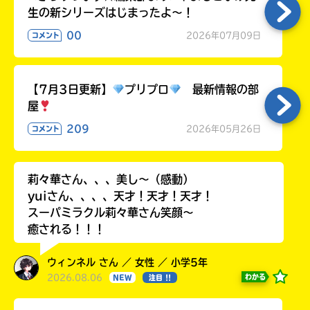
生の新シリーズはじまったよ～！
00
2026年07月09日
コメント
【7月3日更新】
プリプロ
最新情報の部
屋
209
2026年05月26日
コメント
莉々華さん、、、美し〜（感動）
yuiさん、、、、天才！天才！天才！
スーパミラクル莉々華さん笑顔〜
癒される！！！
ウィンネル さん ／ 女性 ／ 小学5年
2026.08.06
わかる
NEW
注目 !!