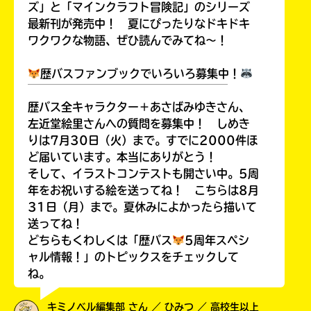
ズ」と「マインクラフト冒険記」のシリーズ
最新刊が発売中！ 夏にぴったりなドキドキ
ワクワクな物語、ぜひ読んでみてね～！
歴バスファンブックでいろいろ募集中！
￣￣￣￣￣￣￣￣￣￣￣￣￣￣￣￣￣￣
歴バス全キャラクター＋あさばみゆきさん、
左近堂絵里さんへの質問を募集中！ しめき
りは7月30日（火）まで。すでに2000件ほ
ど届いています。本当にありがとう！
そして、イラストコンテストも開さい中。5周
年をお祝いする絵を送ってね！ こちらは8月
31日（月）まで。夏休みによかったら描いて
送ってね！
どちらもくわしくは「歴バス
5周年スペシ
ャル情報！」のトピックスをチェックして
ね。
キミノベル編集部 さん ／ ひみつ ／ 高校生以上