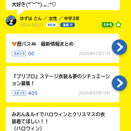
大好き(*˘︶˘*).｡.:*♡
ゆずは さん ／ 女性 ／ 中学3年
2026.08.03
わかる
NEW
注目 !!
歴バス
最新情報まとめ
00
2026年02月27日
コメント
『プリプロ』ステージ衣装＆夢のシチュエーシ
ョン募集！
405
2026年02月19日
コメント
みおん&ルイでハロウィンとクリスマスの衣
装着てほしい！！
〈ハロウィン〉