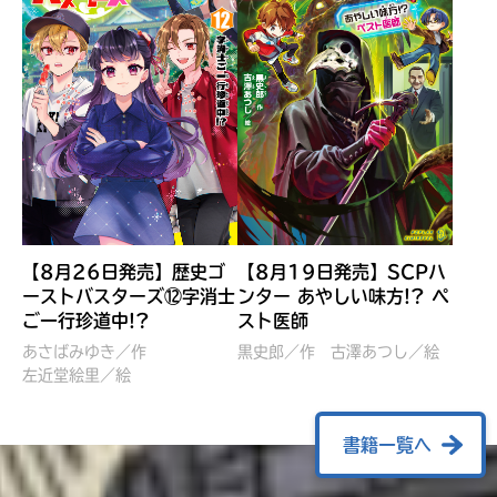
【8月26日発売】歴史ゴ
【8月19日発売】SCPハ
ーストバスターズ⑫字消士
ンター あやしい味方!? ペ
ご一行珍道中!?
スト医師
ぼくたちのマインクラフト
レッツゴー！まいぜんシス
冒険記 エンチャント剣
ターズ とつぜん、王様に
あさばみゆき／作
黒史郎／作
古澤あつし／絵
VS暴走モブ
左近堂絵里／絵
なってしまった結果！？
【7月8日発売】
針とら／作
五味まちと／絵
Ｍｉｎｅｃｒａｆｔカップ運
石崎洋司／文
書籍一覧へ
営委員会／協力
佐久間さのすけ／絵