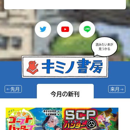
読みたい本が
見つかる
先月
来月
今月の新刊