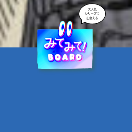
大人気
シリーズに
出会える
魔界☆スターズ②愛のため
に、悪魔と魂の契約
あんのまる／作
翡翠てう／絵