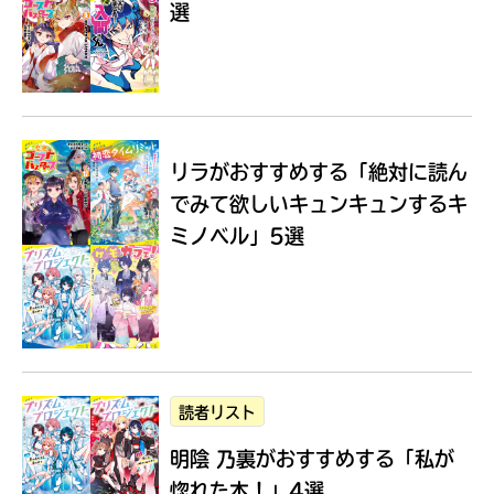
選
Loading
.
.
.
リラがおすすめする
「絶対に読ん
でみて欲しいキュンキュンするキ
ミノベル」5選
入
力
内
読者リスト
容
明陰 乃裏がおすすめする
「私が
に
エ
惚れた本！」4選