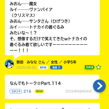
みおん……魔女
ルイ………ヴァンパイア
〈クリスマス〉
みおん……サンタさん（ひげつき）
ルイ………トナカイの着ぐるみ
みたいな〜！？
そ、想像するだけで笑えてきたwトナカイの
着ぐるみ着て欲しいですーーーーーーーーー
ーー！！！
歌田 みなな さん ／ 女性 ／ 小学5年
2026.08.06
わかる
NEW
注目 !!
なんでもトーク☆Part.114
216
2026年08月04日
コメント
NEW