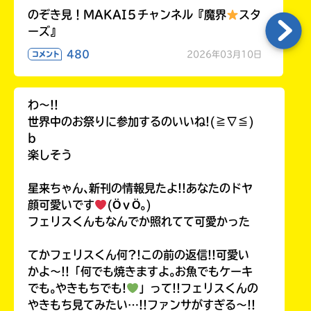
のぞき見！MAKAI５チャンネル『魔界
スタ
ーズ』
480
2026年03月10日
コメント
わ〜!!
世界中のお祭りに参加するのいいね!(≧∇≦)
b
楽しそう
星来ちゃん､新刊の情報見たよ!!あなたのドヤ
顔可愛いです
(ӦｖӦ｡)
フェリスくんもなんでか照れてて可愛かった
てかフェリスくん何?!この前の返信!!可愛い
かよ〜!!「何でも焼きますよ｡お魚でもケーキ
でも｡やきもちでも!
」って!!フェリスくんの
やきもち見てみたい…!!ファンサがすぎる〜!!