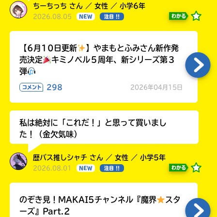
ちーちっち さん ／ 女性 ／ 小学6年
2026.08.05
わかる
NEW
注目 !!
【6月10日更新
】やまもとふみさん新作発
売決定
キミノベル５周年、新シリーズ第３
弾
298
2026年04月15日
コメント
私は絶対に「これだ！」と思って買いまし
た！（金欠気味）
歴バス推しシャチ さん ／ 女性 ／ 小学5年
2026.08.01
わかる
NEW
注目 !!
のぞき見！MAKAI5チャンネル『魔界
スタ
ーズ』Part.2