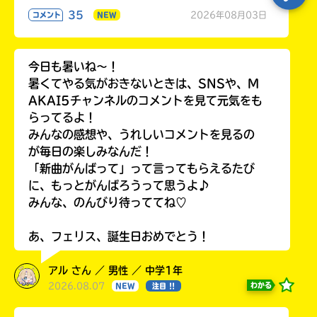
35
2026年08月03日
コメント
NEW
今日も暑いね〜！
暑くてやる気がおきないときは、SNSや、M
AKAI5チャンネルのコメントを見て元気をも
らってるよ！
みんなの感想や、うれしいコメントを見るの
が毎日の楽しみなんだ！
「新曲がんばって」って言ってもらえるたび
に、もっとがんばろうって思うよ♪
みんな、のんびり待っててね♡
あ、フェリス、誕生日おめでとう！
アル さん ／ 男性 ／ 中学1年
2026.08.07
わかる
NEW
注目 !!