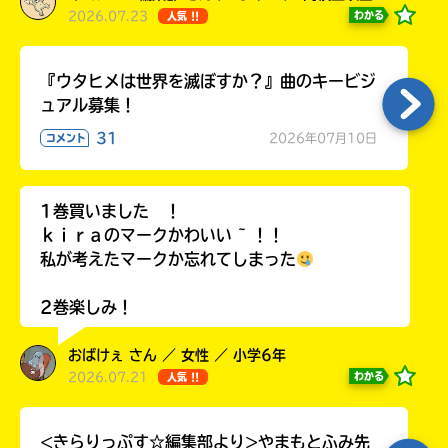
2026.07.23
わかる
人気 !!
『ウタヒメは世界を滅ぼすか？』曲のキービジ
ュアル募集！
31
2026年07月10日
コメント
1巻買いました ！
ｋｉｒａのマークかわいい ~ ！！
私が考えたマークか忘れてしまった
2巻楽しみ！
おばけぇ さん ／ 女性 ／ 小学6年
2026.07.21
わかる
人気 !!
<きらりっぷす☆編集部より>やまもとふみ先