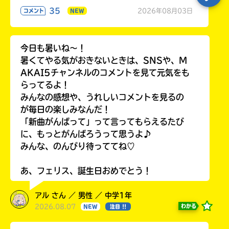
35
2026年08月03日
コメント
NEW
今日も暑いね〜！
暑くてやる気がおきないときは、SNSや、M
AKAI5チャンネルのコメントを見て元気をも
らってるよ！
みんなの感想や、うれしいコメントを見るの
が毎日の楽しみなんだ！
「新曲がんばって」って言ってもらえるたび
に、もっとがんばろうって思うよ♪
みんな、のんびり待っててね♡
あ、フェリス、誕生日おめでとう！
アル さん ／ 男性 ／ 中学1年
2026.08.07
わかる
NEW
注目 !!