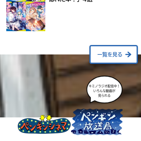
ラ
ー
が
あ
る
の
で、
も
一覧を見る
う
一
度
い
確
い
キミノラジオ配信中！
え
認
いろんな動画が
見られる
し
て
み
て
ね
戻