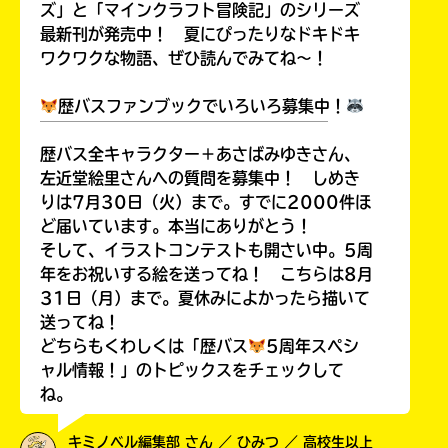
ズ」と「マインクラフト冒険記」のシリーズ
最新刊が発売中！ 夏にぴったりなドキドキ
ワクワクな物語、ぜひ読んでみてね～！
歴バスファンブックでいろいろ募集中！
￣￣￣￣￣￣￣￣￣￣￣￣￣￣￣￣￣￣
歴バス全キャラクター＋あさばみゆきさん、
左近堂絵里さんへの質問を募集中！ しめき
りは7月30日（火）まで。すでに2000件ほ
ど届いています。本当にありがとう！
そして、イラストコンテストも開さい中。5周
年をお祝いする絵を送ってね！ こちらは8月
31日（月）まで。夏休みによかったら描いて
送ってね！
どちらもくわしくは「歴バス
5周年スペシ
ャル情報！」のトピックスをチェックして
ね。
キミノベル編集部 さん ／ ひみつ ／ 高校生以上