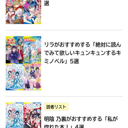
選
Loading
.
.
.
リラがおすすめする
「絶対に読ん
でみて欲しいキュンキュンするキ
ミノベル」5選
入
力
内
読者リスト
容
明陰 乃裏がおすすめする
「私が
に
エ
惚れた本！」4選