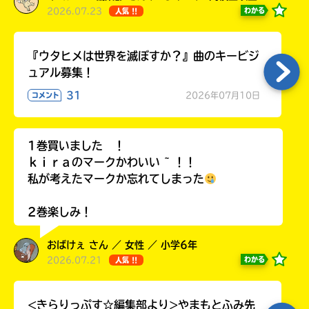
2026.07.23
わかる
人気 !!
『ウタヒメは世界を滅ぼすか？』曲のキービジ
ュアル募集！
31
2026年07月10日
コメント
1巻買いました ！
ｋｉｒａのマークかわいい ~ ！！
私が考えたマークか忘れてしまった
2巻楽しみ！
おばけぇ さん ／ 女性 ／ 小学6年
2026.07.21
わかる
人気 !!
<きらりっぷす☆編集部より>やまもとふみ先