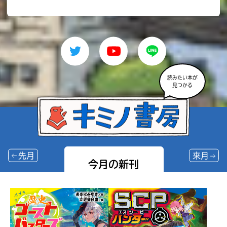
読みたい本が
見つかる
先月
来月
今月の新刊