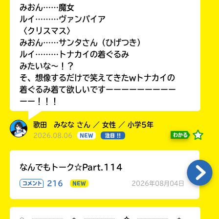
みおん……魔女
ルイ………ヴァンパイア
〈クリスマス〉
みおん……サンタさん（ひげつき）
ルイ………トナカイの着ぐるみ
みたいな〜！？
そ、想像するだけで笑えてきたwトナカイの
着ぐるみ着て欲しいですーーーーーーーーー
ーー！！！
歌田 みなな さん ／ 女性 ／ 小学5年
2026.08.06
わかる
NEW
注目 !!
なんでもトーク☆Part.114
216
2026年08月04日
コメント
NEW