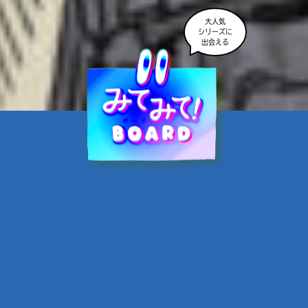
大人気
シリーズに
出会える
魔界☆スターズ②愛のため
に、悪魔と魂の契約
あんのまる／作
翡翠てう／絵