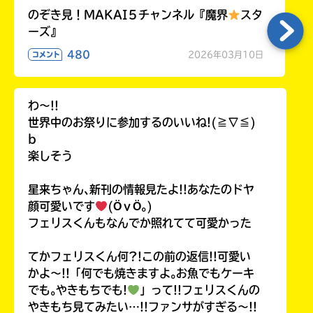
のぞき見！MAKAI５チャンネル『魔界
スタ
ーズ』
480
2026年03月10日
コメント
わ〜!!
世界中のお祭りに参加するのいいね!(≧∇≦)
b
楽しそう
星来ちゃん､新刊の情報見たよ!!あなたのドヤ
顔可愛いです
(ӦｖӦ｡)
フェリスくんもなんでか照れてて可愛かった
てかフェリスくん何?!この前の返信!!可愛い
かよ〜!!「何でも焼きますよ｡お魚でもケーキ
でも｡やきもちでも!
」って!!フェリスくんの
やきもち見てみたい…!!ファンサがすぎる〜!!