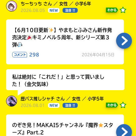
ちーちっち さん ／ 女性 ／ 小学6年
2026.08.05
わかる
NEW
注目 !!
【6月10日更新
】やまもとふみさん新作発
売決定
キミノベル５周年、新シリーズ第３
弾
298
2026年04月15日
コメント
私は絶対に「これだ！」と思って買いまし
た！（金欠気味）
歴バス推しシャチ さん ／ 女性 ／ 小学5年
2026.08.01
わかる
NEW
注目 !!
のぞき見！MAKAI5チャンネル『魔界
スタ
ーズ』Part.2