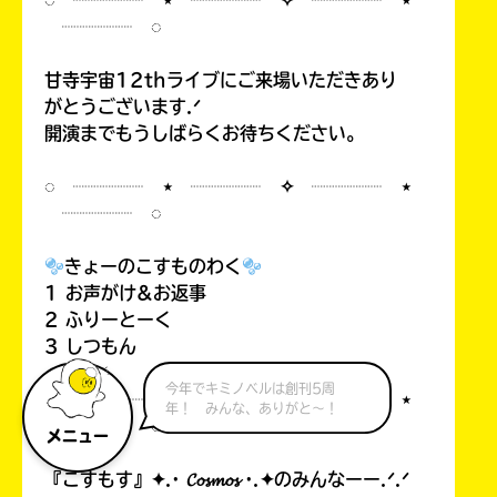
◌ ┈┈┈┈ ⋆ ┈┈┈┈ ✧ ┈┈┈┈ ⋆
┈┈┈┈ ◌
甘寺宇宙12thライブにご来場いただきあり
がとうございます.ᐟ
開演までもうしばらくお待ちください。
◌ ┈┈┈┈ ⋆ ┈┈┈┈ ✧ ┈┈┈┈ ⋆
┈┈┈┈ ◌
きょーのこすものわく
1 お声がけ&お返事
2 ふりーとーく
3 しつもん
今年でキミノベルは創刊5周
◌ ┈┈┈┈ ⋆ ┈┈┈┈ ✧ ┈┈┈┈ ⋆
年！ みんな、ありがと～！
┈┈┈┈ ◌
メニュー
『こすもす』✦.· 𝓒𝓸𝓼𝓶𝓸𝓼 ·.✦のみんなーー.ᐟ.ᐟ