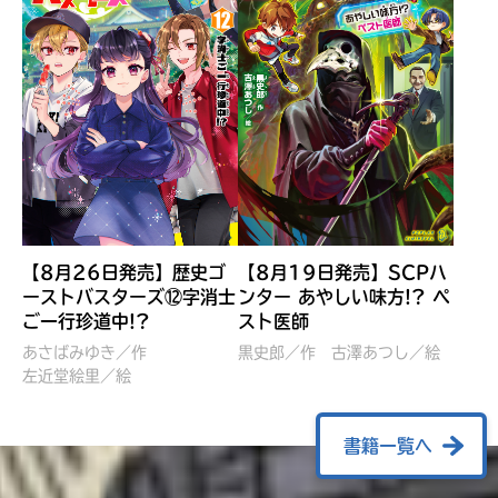
【8月26日発売】歴史ゴ
【8月19日発売】SCPハ
ーストバスターズ⑫字消士
ンター あやしい味方!? ペ
ご一行珍道中!?
スト医師
ぼくたちのマインクラフト
レッツゴー！まいぜんシス
冒険記 エンチャント剣
ターズ とつぜん、王様に
あさばみゆき／作
黒史郎／作
古澤あつし／絵
VS暴走モブ
左近堂絵里／絵
なってしまった結果！？
【7月8日発売】
針とら／作
五味まちと／絵
Ｍｉｎｅｃｒａｆｔカップ運
石崎洋司／文
書籍一覧へ
営委員会／協力
佐久間さのすけ／絵