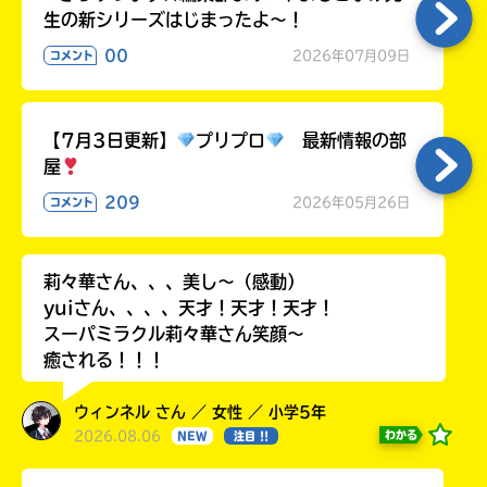
生の新シリーズはじまったよ～！
00
2026年07月09日
コメント
【7月3日更新】
プリプロ
最新情報の部
屋
209
2026年05月26日
コメント
莉々華さん、、、美し〜（感動）
yuiさん、、、、天才！天才！天才！
スーパミラクル莉々華さん笑顔〜
癒される！！！
ウィンネル さん ／ 女性 ／ 小学5年
2026.08.06
わかる
NEW
注目 !!