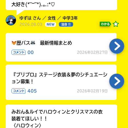
大好き(*˘︶˘*).｡.:*♡
ゆずは さん ／ 女性 ／ 中学3年
2026.08.03
わかる
NEW
注目 !!
歴バス
最新情報まとめ
00
2026年02月27日
コメント
『プリプロ』ステージ衣装＆夢のシチュエーシ
ョン募集！
405
2026年02月19日
コメント
みおん&ルイでハロウィンとクリスマスの衣
装着てほしい！！
〈ハロウィン〉