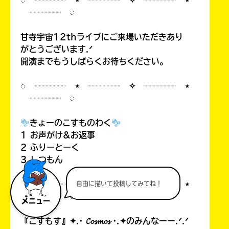
◌ ┈┈┈┈ ⋆ ┈┈┈┈ ✧ ┈┈┈┈ ⋆
┈┈┈┈ ◌
甘寺宇宙12thライブにご来場いただきあり
がとうございます.ᐟ
開演までもうしばらくお待ちください。
◌ ┈┈┈┈ ⋆ ┈┈┈┈ ✧ ┈┈┈┈ ⋆
┈┈┈┈ ◌
きょーのこすものわく
1 お声がけ&お返事
2 ふりーとーく
3 しつもん
◌ ┈┈┈┈ ⋆ ┈┈┈┈ ✧ ┈┈┈┈ ⋆
自由に描いて投稿してみてね！
┈┈┈┈ ◌
メニュー
『こすもす』✦.· 𝓒𝓸𝓼𝓶𝓸𝓼 ·.✦のみんなーー.ᐟ.ᐟ