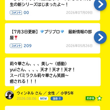
生の新シリーズはじまったよ～！
00
2026年07月09日
コメント
【7月3日更新】
プリプロ
最新情報の部
屋
209
2026年05月26日
コメント
莉々華さん、、、美し〜（感動）
yuiさん、、、、天才！天才！天才！
スーパミラクル莉々華さん笑顔〜
癒される！！！
ウィンネル さん ／ 女性 ／ 小学5年
2026.08.06
わかる
NEW
注目 !!