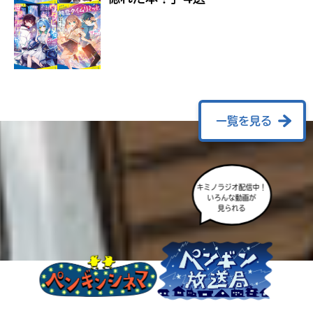
ラ
ー
が
あ
る
の
で、
も
一覧を見る
う
一
度
い
確
い
え
キミノラジオ配信中！
認
いろんな動画が
し
見られる
て
み
て
ね
戻