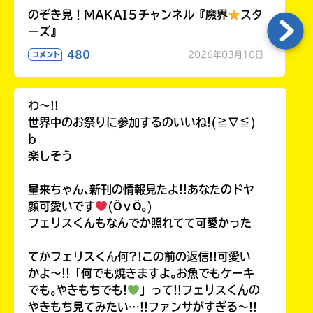
のぞき見！MAKAI５チャンネル『魔界
スタ
ーズ』
480
2026年03月10日
コメント
わ〜!!
世界中のお祭りに参加するのいいね!(≧∇≦)
b
楽しそう
星来ちゃん､新刊の情報見たよ!!あなたのドヤ
顔可愛いです
(ӦｖӦ｡)
フェリスくんもなんでか照れてて可愛かった
てかフェリスくん何?!この前の返信!!可愛い
かよ〜!!「何でも焼きますよ｡お魚でもケーキ
でも｡やきもちでも!
」って!!フェリスくんの
やきもち見てみたい…!!ファンサがすぎる〜!!