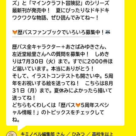
ズ」と「マインクラフト冒険記」のシリーズ
最新刊が発売中！ 夏にぴったりなドキドキ
ワクワクな物語、ぜひ読んでみてね～！
歴バスファンブックでいろいろ募集中！
￣￣￣￣￣￣￣￣￣￣￣￣￣￣￣￣￣￣
歴バス全キャラクター＋あさばみゆきさん、
左近堂絵里さんへの質問を募集中！ しめき
りは7月30日（火）まで。すでに2000件ほ
ど届いています。本当にありがとう！
そして、イラストコンテストも開さい中。5周
年をお祝いする絵を送ってね！ こちらは8月
31日（月）まで。夏休みによかったら描いて
送ってね！
どちらもくわしくは「歴バス
5周年スペシ
ャル情報！」のトピックスをチェックして
ね。
キミノベル編集部 さん ／ ひみつ ／ 高校生以上