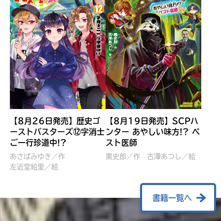
【8月26日発売】歴史ゴ
【8月19日発売】SCPハ
ーストバスターズ⑫字消士
ンター あやしい味方!? ペ
ご一行珍道中!?
スト医師
ぼくたちのマインクラフト
レッツゴー！まいぜんシス
冒険記 エンチャント剣
ターズ とつぜん、王様に
あさばみゆき／作
黒史郎／作
古澤あつし／絵
VS暴走モブ
左近堂絵里／絵
なってしまった結果！？
【7月8日発売】
針とら／作
五味まちと／絵
Ｍｉｎｅｃｒａｆｔカップ運
石崎洋司／文
書籍一覧へ
営委員会／協力
佐久間さのすけ／絵