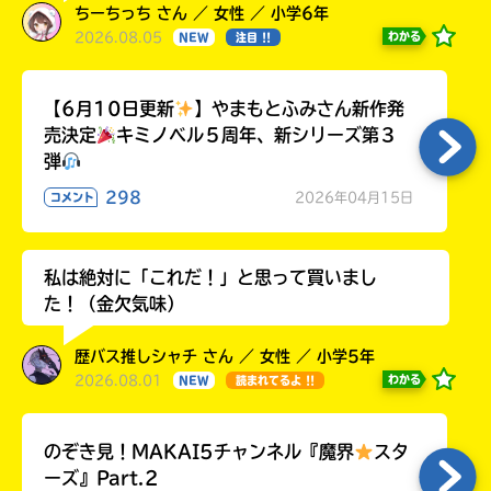
ちーちっち さん ／ 女性 ／ 小学6年
2026.08.05
わかる
NEW
注目 !!
【6月10日更新
】やまもとふみさん新作発
売決定
キミノベル５周年、新シリーズ第３
弾
298
2026年04月15日
コメント
私は絶対に「これだ！」と思って買いまし
た！（金欠気味）
歴バス推しシャチ さん ／ 女性 ／ 小学5年
2026.08.01
わかる
NEW
読まれてるよ !!
のぞき見！MAKAI5チャンネル『魔界
スタ
ーズ』Part.2