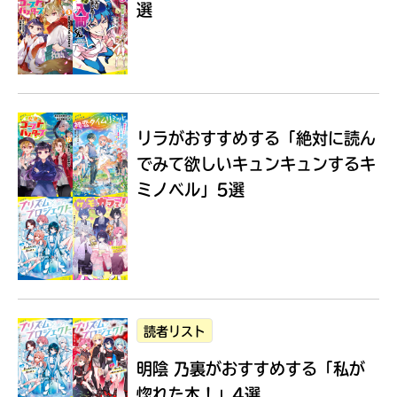
選
Loading
.
.
.
リラがおすすめする
「絶対に読ん
でみて欲しいキュンキュンするキ
ミノベル」5選
入
力
内
読者リスト
容
明陰 乃裏がおすすめする
「私が
に
エ
惚れた本！」4選