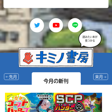
読みたい本が
見つかる
先月
来月
今月の新刊