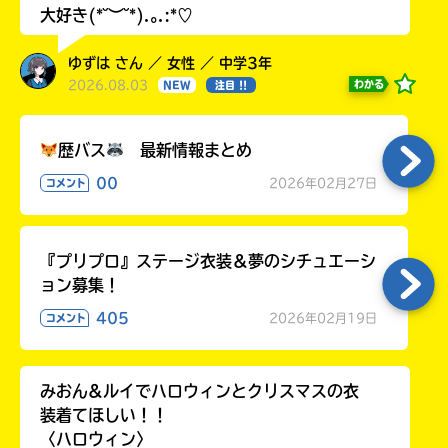
大好き(*˘︶˘*).｡.:*♡
ゆずは さん ／ 女性 ／ 中学3年
2026.08.03
わかる
NEW
注目 !!
歴バス
最新情報まとめ
00
2026年02月27日
コメント
『プリプロ』ステージ衣装＆夢のシチュエーシ
ョン募集！
405
2026年02月19日
コメント
みおん&ルイでハロウィンとクリスマスの衣
装着てほしい！！
〈ハロウィン〉