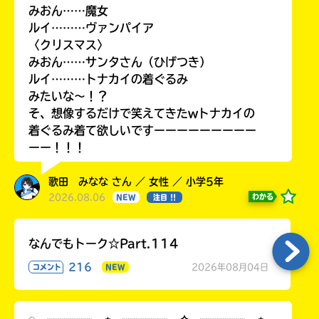
みおん……魔女
ルイ………ヴァンパイア
〈クリスマス〉
みおん……サンタさん（ひげつき）
ルイ………トナカイの着ぐるみ
みたいな〜！？
そ、想像するだけで笑えてきたwトナカイの
着ぐるみ着て欲しいですーーーーーーーーー
ーー！！！
歌田 みなな さん ／ 女性 ／ 小学5年
2026.08.06
わかる
NEW
注目 !!
なんでもトーク☆Part.114
216
2026年08月04日
コメント
NEW