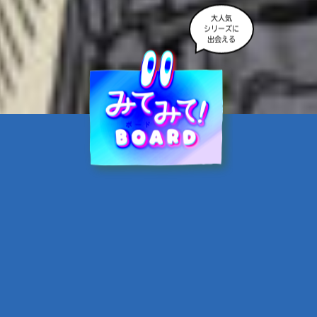
大人気
シリーズに
出会える
魔界☆スターズ②愛のため
に、悪魔と魂の契約
あんのまる／作
翡翠てう／絵