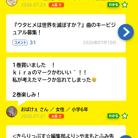
2026.07.23
わかる
人気 !!
『ウタヒメは世界を滅ぼすか？』曲のキービジ
ュアル募集！
31
2026年07月10日
コメント
1巻買いました ！
ｋｉｒａのマークかわいい ~ ！！
私が考えたマークか忘れてしまった
2巻楽しみ！
おばけぇ さん ／ 女性 ／ 小学6年
2026.07.21
わかる
人気 !!
<きらりっぷす☆編集部より>やまもとふみ先