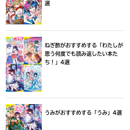
選
Loading
.
.
.
ねぎ酢がおすすめする
「わたしが
思う何度でも読み返したい本た
ち！」4選
入
力
内
うみがおすすめする
「うみ」4選
容
に
エ