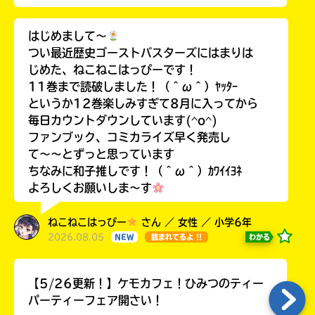
はじめまして〜
つい最近歴史ゴーストバスターズにはまりは
じめた、ねこねこはっぴーです！
11巻まで読破しました！（＾ω＾）ﾔｯﾀｰ
というか12巻楽しみすぎて8月に入ってから
毎日カウントダウンしています(^o^)
ファンブック、コミカライズ早く発売し
て〜〜とずっと思っています
ちなみに和子推しです！（＾ω＾）ｶﾜｲｲﾖﾈ
よろしくお願いしま〜す
ねこねこはっぴー
さん ／ 女性 ／ 小学6年
2026.08.05
わかる
NEW
読まれてるよ !!
【5/26更新！】ケモカフェ！ひみつのティー
パーティーフェア開さい！