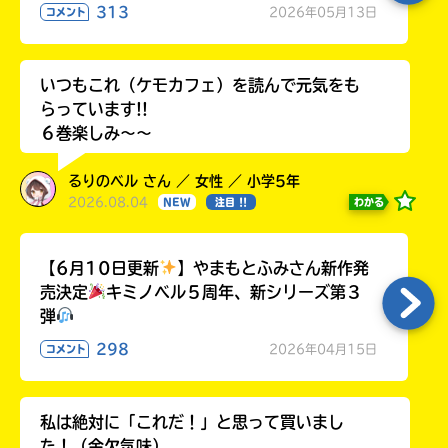
313
2026年05月13日
コメント
いつもこれ（ケモカフェ）を読んで元気をも
らっています!!
６巻楽しみ～～
るりのベル さん ／ 女性 ／ 小学5年
2026.08.04
わかる
NEW
注目 !!
【6月10日更新
】やまもとふみさん新作発
売決定
キミノベル５周年、新シリーズ第３
弾
298
2026年04月15日
コメント
私は絶対に「これだ！」と思って買いまし
た！（金欠気味）