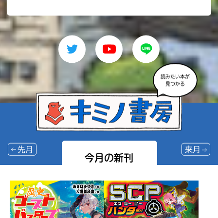
読みたい本が
見つかる
先月
来月
今月の新刊