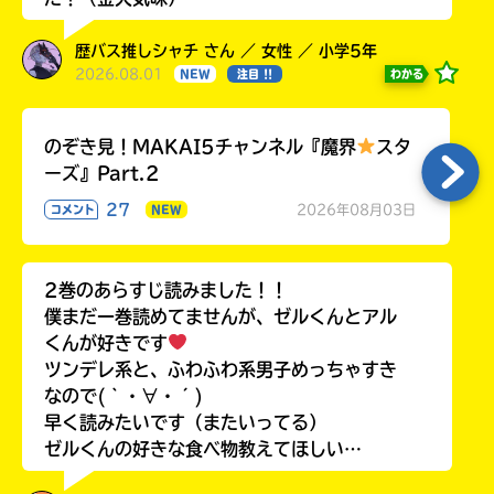
歴バス推しシャチ さん ／ 女性 ／ 小学5年
2026.08.01
わかる
NEW
注目 !!
のぞき見！MAKAI5チャンネル『魔界
スタ
ーズ』Part.2
27
2026年08月03日
コメント
NEW
2巻のあらすじ読みました！！
僕まだ一巻読めてませんが、ゼルくんとアル
くんが好きです
ツンデレ系と、ふわふわ系男子めっちゃすき
なので(｀・∀・´)
早く読みたいです（またいってる）
ゼルくんの好きな食べ物教えてほしい…