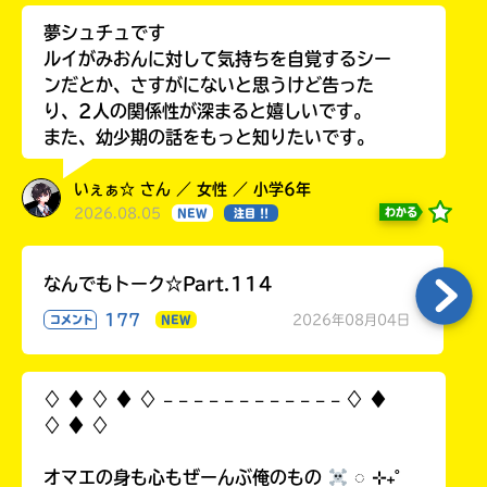
夢シュチュです
ルイがみおんに対して気持ちを自覚するシー
ンだとか、さすがにないと思うけど告った
り、2人の関係性が深まると嬉しいです。
また、幼少期の話をもっと知りたいです。
いぇぁ☆ さん ／ 女性 ／ 小学6年
2026.08.05
わかる
NEW
注目 !!
なんでもトーク☆Part.114
177
2026年08月04日
コメント
NEW
♢ ♦︎ ♢ ♦︎ ♢ 𓐄 𓐄 𓐄 𓐄 𓐄 𓐄 𓐄 𓐄 𓐄 𓐄 𓐄 𓐄 ♢ ♦︎
♢ ♦︎ ♢
オマエの身も心もぜーんぶ俺のもの
◌ ⊹₊˚