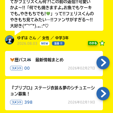
てかフェリスくん何?!この前の返信!!可愛い
かよ〜!!「何でも焼きますよ｡お魚でもケーキ
でも｡やきもちでも!
」って!!フェリスくんの
やきもち見てみたい…!!ファンサがすぎる〜!!
大好き(*˘︶˘*).｡.:*♡
ゆずは さん ／ 女性 ／ 中学3年
2026.08.03
わかる
NEW
注目 !!
歴バス
最新情報まとめ
00
2026年02月27日
コメント
『プリプロ』ステージ衣装＆夢のシチュエーシ
ョン募集！
398
2026年02月19日
コメント