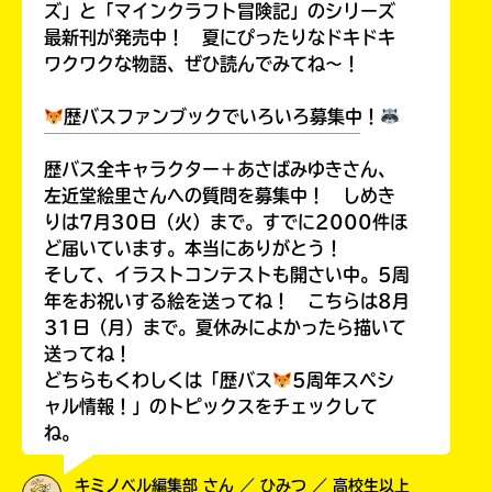
ズ」と「マインクラフト冒険記」のシリーズ
最新刊が発売中！ 夏にぴったりなドキドキ
ワクワクな物語、ぜひ読んでみてね～！
歴バスファンブックでいろいろ募集中！
￣￣￣￣￣￣￣￣￣￣￣￣￣￣￣￣￣￣
歴バス全キャラクター＋あさばみゆきさん、
左近堂絵里さんへの質問を募集中！ しめき
りは7月30日（火）まで。すでに2000件ほ
ど届いています。本当にありがとう！
そして、イラストコンテストも開さい中。5周
年をお祝いする絵を送ってね！ こちらは8月
31日（月）まで。夏休みによかったら描いて
送ってね！
どちらもくわしくは「歴バス
5周年スペシ
ャル情報！」のトピックスをチェックして
ね。
キミノベル編集部 さん ／ ひみつ ／ 高校生以上