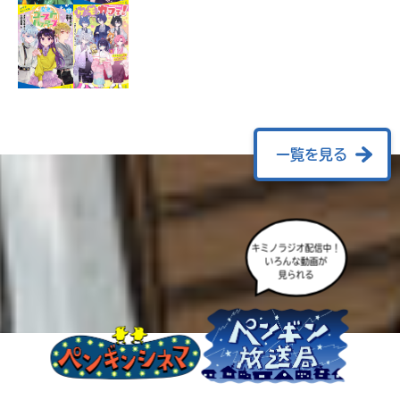
ラ
ー
が
あ
る
の
で、
も
一覧を見る
う
一
度
い
確
い
キミノラジオ配信中！
え
認
いろんな動画が
見られる
し
て
み
て
ね
戻