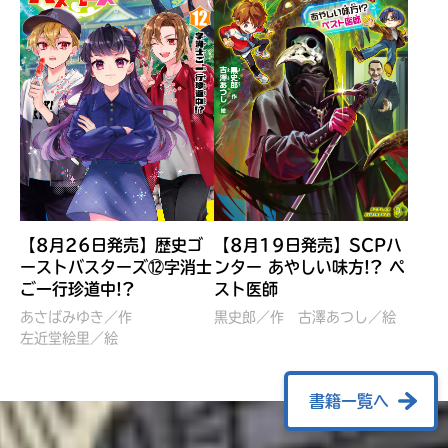
【8月26日発売】歴史ゴ
【8月19日発売】SCPハ
ーストバスターズ⑫字消士
ンター あやしい味方!? ペ
ご一行珍道中!?
スト医師
ぼくたちのマインクラフト
レッツゴー！まいぜんシス
冒険記 エンチャント剣
ターズ とつぜん、王様に
あさばみゆき／作
黒史郎／作
古澤あつし／絵
VS暴走モブ
左近堂絵里／絵
なってしまった結果！？
【7月8日発売】
針とら／作
五味まちと／絵
Ｍｉｎｅｃｒａｆｔカップ運
石崎洋司／文
書籍一覧へ
営委員会／協力
佐久間さのすけ／絵