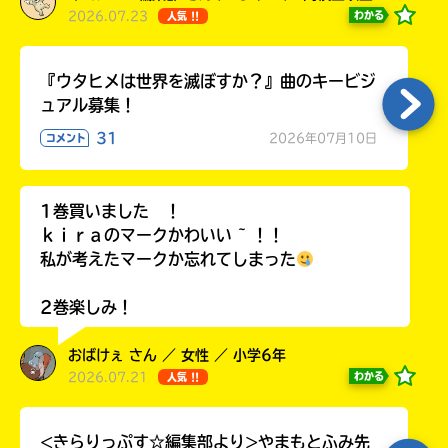
2026.07.23
わかる
人気 !!
『ウタヒメは世界を滅ぼすか？』曲のキービジ
ュアル募集！
31
2026年07月10日
コメント
1巻買いました ！
ｋｉｒａのマークかわいい ~ ！！
私が考えたマークか忘れてしまった
2巻楽しみ！
おばけぇ さん ／ 女性 ／ 小学6年
2026.07.21
わかる
人気 !!
<きらりっぷす☆編集部より>やまもとふみ先