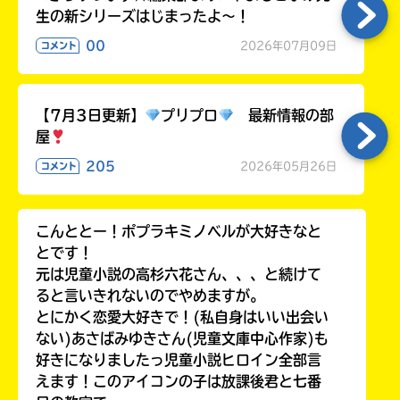
生の新シリーズはじまったよ～！
00
2026年07月09日
コメント
【7月3日更新】
プリプロ
最新情報の部
屋
205
2026年05月26日
コメント
こんととー！ポプラキミノベルが大好きなと
とです！
元は児童小説の高杉六花さん、、、と続けて
ると言いきれないのでやめますが。
とにかく恋愛大好きで！(私自身はいい出会い
ない)あさばみゆきさん(児童文庫中心作家)も
好きになりましたっ児童小説ヒロイン全部言
えます！このアイコンの子は放課後君と七番