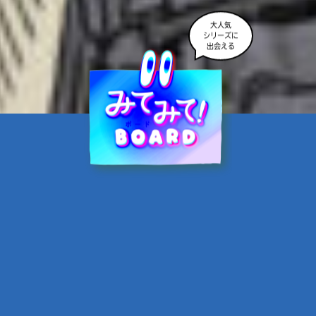
大人気
シリーズに
出会える
魔界☆スターズ②愛のため
に、悪魔と魂の契約
あんのまる／作
翡翠てう／絵