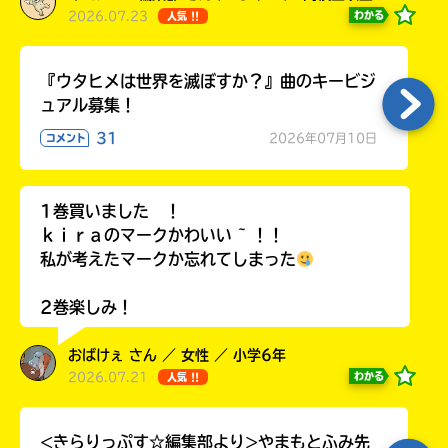
2026.07.23
わかる
人気 !!
『ウタヒメは世界を滅ぼすか？』曲のキービジ
ュアル募集！
31
2026年07月10日
コメント
1巻買いました ！
ｋｉｒａのマークかわいい ~ ！！
私が考えたマークか忘れてしまった
2巻楽しみ！
おばけぇ さん ／ 女性 ／ 小学6年
2026.07.21
わかる
人気 !!
<きらりっぷす☆編集部より>やまもとふみ先