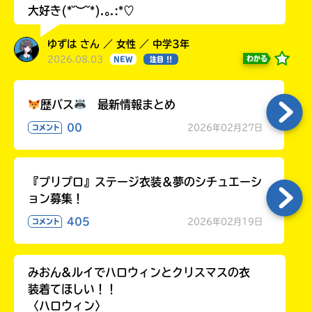
大好き(*˘︶˘*).｡.:*♡
ゆずは さん ／ 女性 ／ 中学3年
2026.08.03
わかる
NEW
注目 !!
歴バス
最新情報まとめ
00
2026年02月27日
コメント
『プリプロ』ステージ衣装＆夢のシチュエーシ
ョン募集！
405
2026年02月19日
コメント
みおん&ルイでハロウィンとクリスマスの衣
装着てほしい！！
〈ハロウィン〉