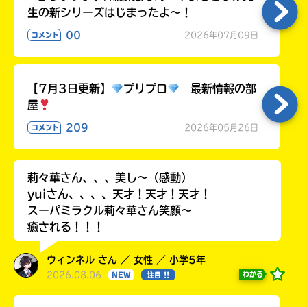
生の新シリーズはじまったよ～！
00
2026年07月09日
コメント
【7月3日更新】
プリプロ
最新情報の部
屋
209
2026年05月26日
コメント
莉々華さん、、、美し〜（感動）
yuiさん、、、、天才！天才！天才！
スーパミラクル莉々華さん笑顔〜
癒される！！！
ウィンネル さん ／ 女性 ／ 小学5年
2026.08.06
わかる
NEW
注目 !!