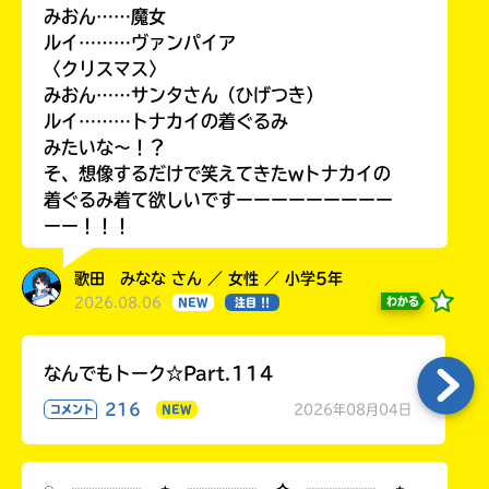
みおん……魔女
ルイ………ヴァンパイア
〈クリスマス〉
みおん……サンタさん（ひげつき）
ルイ………トナカイの着ぐるみ
みたいな〜！？
そ、想像するだけで笑えてきたwトナカイの
着ぐるみ着て欲しいですーーーーーーーーー
ーー！！！
歌田 みなな さん ／ 女性 ／ 小学5年
2026.08.06
わかる
NEW
注目 !!
なんでもトーク☆Part.114
216
2026年08月04日
コメント
NEW