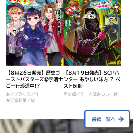
【8月26日発売】歴史ゴ
【8月19日発売】SCPハ
ーストバスターズ⑫字消士
ンター あやしい味方!? ペ
ご一行珍道中!?
スト医師
ぼくたちのマインクラフト
レッツゴー！まいぜんシス
冒険記 エンチャント剣
ターズ とつぜん、王様に
あさばみゆき／作
黒史郎／作
古澤あつし／絵
VS暴走モブ
左近堂絵里／絵
なってしまった結果！？
【7月8日発売】
針とら／作
五味まちと／絵
Ｍｉｎｅｃｒａｆｔカップ運
石崎洋司／文
書籍一覧へ
営委員会／協力
佐久間さのすけ／絵