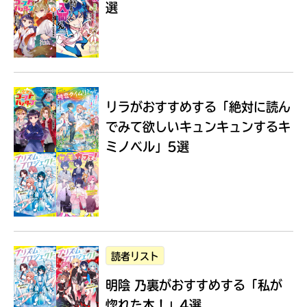
選
Loading
.
.
.
リラがおすすめする
「絶対に読ん
でみて欲しいキュンキュンするキ
ミノベル」5選
入
力
内
読者リスト
容
明陰 乃裏がおすすめする
「私が
に
エ
惚れた本！」4選