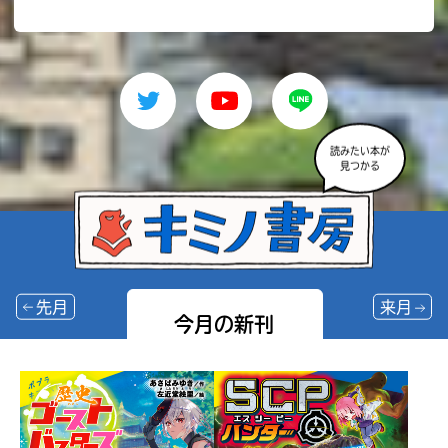
読みたい本が
見つかる
先月
来月
今月の新刊