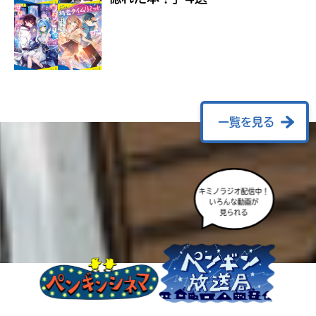
ラ
ー
が
あ
る
の
で、
も
一覧を見る
う
一
度
い
確
い
え
キミノラジオ配信中！
認
いろんな動画が
し
見られる
て
み
て
ね
戻