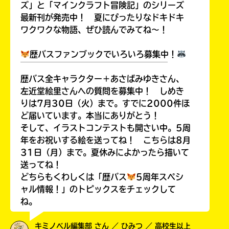
ズ」と「マインクラフト冒険記」のシリーズ
最新刊が発売中！ 夏にぴったりなドキドキ
ワクワクな物語、ぜひ読んでみてね～！
歴バスファンブックでいろいろ募集中！
￣￣￣￣￣￣￣￣￣￣￣￣￣￣￣￣￣￣
歴バス全キャラクター＋あさばみゆきさん、
左近堂絵里さんへの質問を募集中！ しめき
りは7月30日（火）まで。すでに2000件ほ
ど届いています。本当にありがとう！
そして、イラストコンテストも開さい中。5周
年をお祝いする絵を送ってね！ こちらは8月
31日（月）まで。夏休みによかったら描いて
送ってね！
どちらもくわしくは「歴バス
5周年スペシ
ャル情報！」のトピックスをチェックして
ね。
キミノベル編集部 さん ／ ひみつ ／ 高校生以上