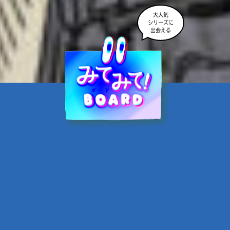
大人気
シリーズに
出会える
魔界☆スターズ②愛のため
に、悪魔と魂の契約
あんのまる／作
翡翠てう／絵