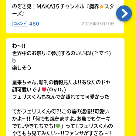
のぞき見！MAKAI５チャンネル『魔界
スタ
ーズ』
480
2026年03月10日
コメント
わ〜!!
世界中のお祭りに参加するのいいね!(≧∇≦)
b
楽しそう
星来ちゃん､新刊の情報見たよ!!あなたのドヤ
顔可愛いです
(ӦｖӦ｡)
フェリスくんもなんでか照れてて可愛かった
てかフェリスくん何?!この前の返信!!可愛い
かよ〜!!「何でも焼きますよ｡お魚でもケーキ
でも｡やきもちでも!
」って!!フェリスくんの
やきもち見てみたい…!!ファンサがすぎる〜!!