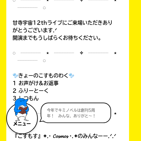
◌ ┈┈┈┈ ⋆ ┈┈┈┈ ✧ ┈┈┈┈ ⋆
┈┈┈┈ ◌
甘寺宇宙12thライブにご来場いただきあり
がとうございます.ᐟ
開演までもうしばらくお待ちください。
◌ ┈┈┈┈ ⋆ ┈┈┈┈ ✧ ┈┈┈┈ ⋆
┈┈┈┈ ◌
きょーのこすものわく
1 お声がけ&お返事
2 ふりーとーく
3 しつもん
今年でキミノベルは創刊5周
◌ ┈┈┈┈ ⋆ ┈┈┈┈ ✧ ┈┈┈┈ ⋆
年！ みんな、ありがと～！
┈┈┈┈ ◌
メニュー
『こすもす』✦.· 𝓒𝓸𝓼𝓶𝓸𝓼 ·.✦のみんなーー.ᐟ.ᐟ