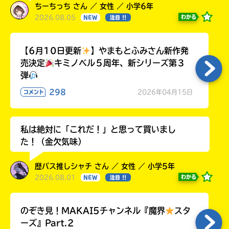
ちーちっち さん ／ 女性 ／ 小学6年
2026.08.05
わかる
NEW
注目 !!
【6月10日更新
】やまもとふみさん新作発
売決定
キミノベル５周年、新シリーズ第３
弾
298
2026年04月15日
コメント
私は絶対に「これだ！」と思って買いまし
た！（金欠気味）
歴バス推しシャチ さん ／ 女性 ／ 小学5年
2026.08.01
わかる
NEW
注目 !!
のぞき見！MAKAI5チャンネル『魔界
スタ
ーズ』Part.2