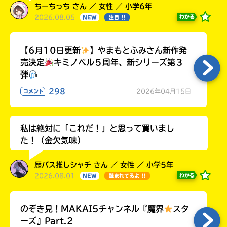
ちーちっち さん ／ 女性 ／ 小学6年
2026.08.05
わかる
NEW
注目 !!
【6月10日更新
】やまもとふみさん新作発
売決定
キミノベル５周年、新シリーズ第３
弾
298
2026年04月15日
コメント
私は絶対に「これだ！」と思って買いまし
た！（金欠気味）
歴バス推しシャチ さん ／ 女性 ／ 小学5年
2026.08.01
わかる
NEW
読まれてるよ !!
のぞき見！MAKAI5チャンネル『魔界
スタ
ーズ』Part.2