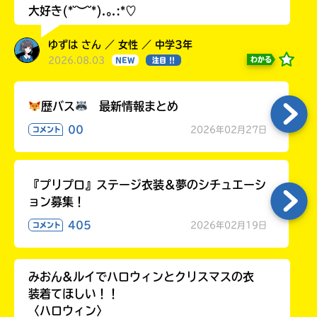
大好き(*˘︶˘*).｡.:*♡
ゆずは さん ／ 女性 ／ 中学3年
2026.08.03
わかる
NEW
注目 !!
歴バス
最新情報まとめ
00
2026年02月27日
コメント
『プリプロ』ステージ衣装＆夢のシチュエーシ
ョン募集！
405
2026年02月19日
コメント
みおん&ルイでハロウィンとクリスマスの衣
装着てほしい！！
〈ハロウィン〉