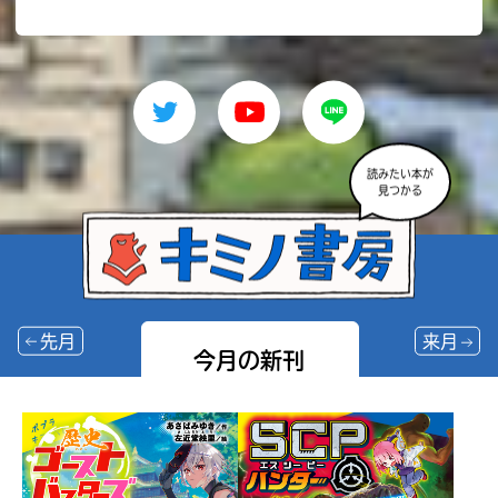
読みたい本が
見つかる
先月
来月
今月の新刊