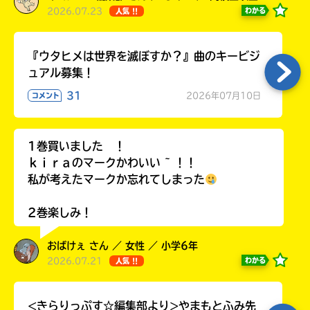
2026.07.23
わかる
人気 !!
『ウタヒメは世界を滅ぼすか？』曲のキービジ
ュアル募集！
31
2026年07月10日
コメント
1巻買いました ！
ｋｉｒａのマークかわいい ~ ！！
私が考えたマークか忘れてしまった
2巻楽しみ！
おばけぇ さん ／ 女性 ／ 小学6年
2026.07.21
わかる
人気 !!
<きらりっぷす☆編集部より>やまもとふみ先