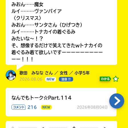
みおん……魔女
ルイ………ヴァンパイア
〈クリスマス〉
みおん……サンタさん（ひげつき）
ルイ………トナカイの着ぐるみ
みたいな〜！？
そ、想像するだけで笑えてきたwトナカイの
着ぐるみ着て欲しいですーーーーーーーーー
ーー！！！
歌田 みなな さん ／ 女性 ／ 小学5年
2026.08.06
わかる
NEW
注目 !!
なんでもトーク☆Part.114
216
2026年08月04日
コメント
NEW