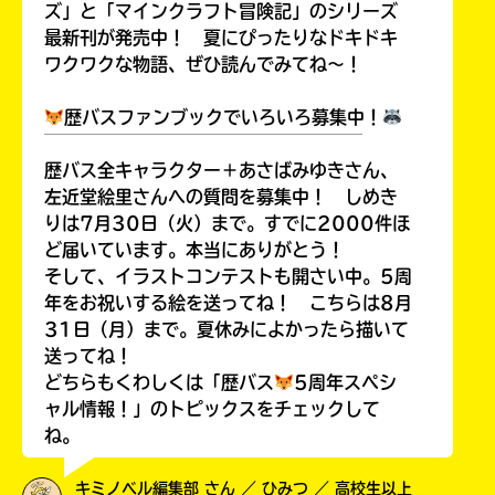
ズ」と「マインクラフト冒険記」のシリーズ
最新刊が発売中！ 夏にぴったりなドキドキ
ワクワクな物語、ぜひ読んでみてね～！
歴バスファンブックでいろいろ募集中！
￣￣￣￣￣￣￣￣￣￣￣￣￣￣￣￣￣￣
歴バス全キャラクター＋あさばみゆきさん、
左近堂絵里さんへの質問を募集中！ しめき
りは7月30日（火）まで。すでに2000件ほ
ど届いています。本当にありがとう！
そして、イラストコンテストも開さい中。5周
年をお祝いする絵を送ってね！ こちらは8月
31日（月）まで。夏休みによかったら描いて
送ってね！
どちらもくわしくは「歴バス
5周年スペシ
ャル情報！」のトピックスをチェックして
ね。
キミノベル編集部 さん ／ ひみつ ／ 高校生以上