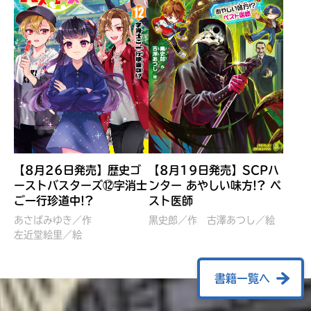
【8月26日発売】歴史ゴ
【8月19日発売】SCPハ
ーストバスターズ⑫字消士
ンター あやしい味方!? ペ
ご一行珍道中!?
スト医師
ぼくたちのマインクラフト
レッツゴー！まいぜんシス
冒険記 エンチャント剣
ターズ とつぜん、王様に
あさばみゆき／作
黒史郎／作
古澤あつし／絵
VS暴走モブ
左近堂絵里／絵
なってしまった結果！？
【7月8日発売】
針とら／作
五味まちと／絵
Ｍｉｎｅｃｒａｆｔカップ運
石崎洋司／文
書籍一覧へ
営委員会／協力
佐久間さのすけ／絵