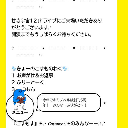
◌ ┈┈┈┈ ⋆ ┈┈┈┈ ✧ ┈┈┈┈ ⋆
┈┈┈┈ ◌
甘寺宇宙12thライブにご来場いただきあり
がとうございます.ᐟ
開演までもうしばらくお待ちください。
◌ ┈┈┈┈ ⋆ ┈┈┈┈ ✧ ┈┈┈┈ ⋆
┈┈┈┈ ◌
きょーのこすものわく
1 お声がけ&お返事
2 ふりーとーく
3 しつもん
今年でキミノベルは創刊5周
◌ ┈┈┈┈ ⋆ ┈┈┈┈ ✧ ┈┈┈┈ ⋆
年！ みんな、ありがと～！
┈┈┈┈ ◌
メニュー
『こすもす』✦.· 𝓒𝓸𝓼𝓶𝓸𝓼 ·.✦のみんなーー.ᐟ.ᐟ