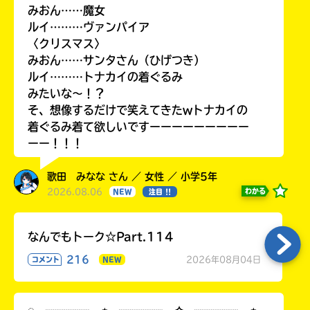
みおん……魔女
ルイ………ヴァンパイア
〈クリスマス〉
みおん……サンタさん（ひげつき）
ルイ………トナカイの着ぐるみ
みたいな〜！？
そ、想像するだけで笑えてきたwトナカイの
着ぐるみ着て欲しいですーーーーーーーーー
ーー！！！
歌田 みなな さん ／ 女性 ／ 小学5年
2026.08.06
わかる
NEW
注目 !!
なんでもトーク☆Part.114
216
2026年08月04日
コメント
NEW