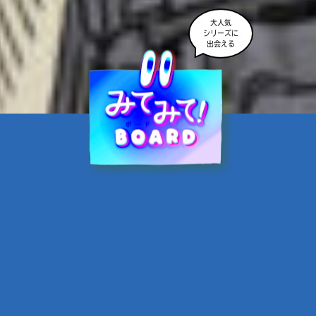
大人気
シリーズに
出会える
魔界☆スターズ②愛のため
に、悪魔と魂の契約
あんのまる／作
翡翠てう／絵