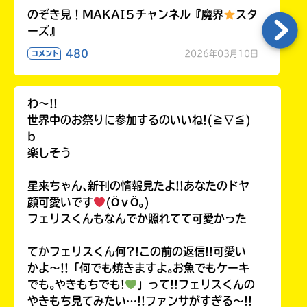
のぞき見！MAKAI５チャンネル『魔界
スタ
ーズ』
480
2026年03月10日
コメント
わ〜!!
世界中のお祭りに参加するのいいね!(≧∇≦)
b
楽しそう
星来ちゃん､新刊の情報見たよ!!あなたのドヤ
顔可愛いです
(ӦｖӦ｡)
フェリスくんもなんでか照れてて可愛かった
てかフェリスくん何?!この前の返信!!可愛い
かよ〜!!「何でも焼きますよ｡お魚でもケーキ
でも｡やきもちでも!
」って!!フェリスくんの
やきもち見てみたい…!!ファンサがすぎる〜!!