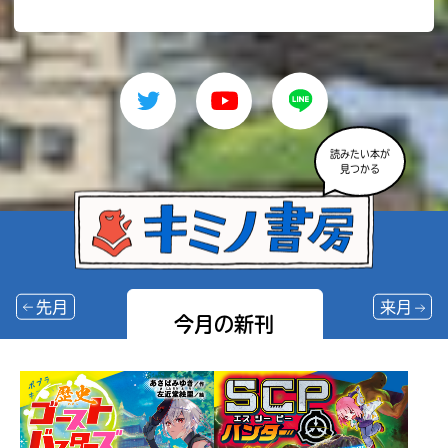
読みたい本が
見つかる
先月
来月
今月の新刊