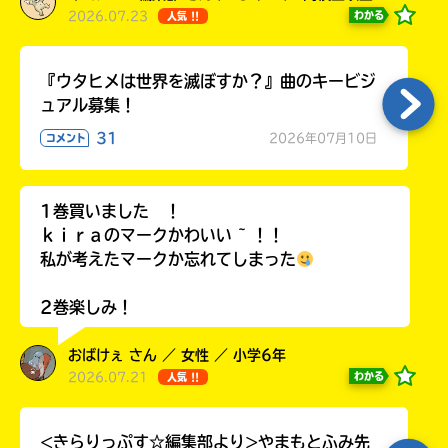
2026.07.23
わかる
人気 !!
『ウタヒメは世界を滅ぼすか？』曲のキービジ
ュアル募集！
31
2026年07月10日
コメント
1巻買いました ！
ｋｉｒａのマークかわいい ~ ！！
私が考えたマークか忘れてしまった
2巻楽しみ！
おばけぇ さん ／ 女性 ／ 小学6年
2026.07.21
わかる
人気 !!
<きらりっぷす☆編集部より>やまもとふみ先