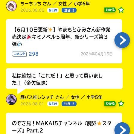
ちーちっち さん ／ 女性 ／ 小学6年
2026.08.05
わかる
NEW
注目 !!
【6月10日更新
】やまもとふみさん新作発
売決定
キミノベル５周年、新シリーズ第３
弾
298
2026年04月15日
コメント
私は絶対に「これだ！」と思って買いまし
た！（金欠気味）
歴バス推しシャチ さん ／ 女性 ／ 小学5年
2026.08.01
わかる
NEW
注目 !!
のぞき見！MAKAI5チャンネル『魔界
スタ
ーズ』Part.2