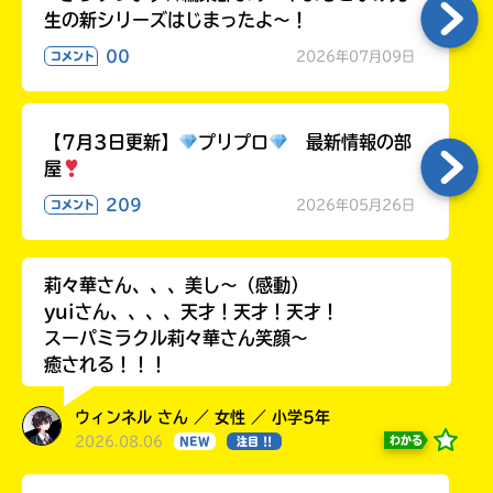
生の新シリーズはじまったよ～！
00
2026年07月09日
コメント
【7月3日更新】
プリプロ
最新情報の部
屋
209
2026年05月26日
コメント
莉々華さん、、、美し〜（感動）
yuiさん、、、、天才！天才！天才！
スーパミラクル莉々華さん笑顔〜
癒される！！！
ウィンネル さん ／ 女性 ／ 小学5年
2026.08.06
わかる
NEW
注目 !!