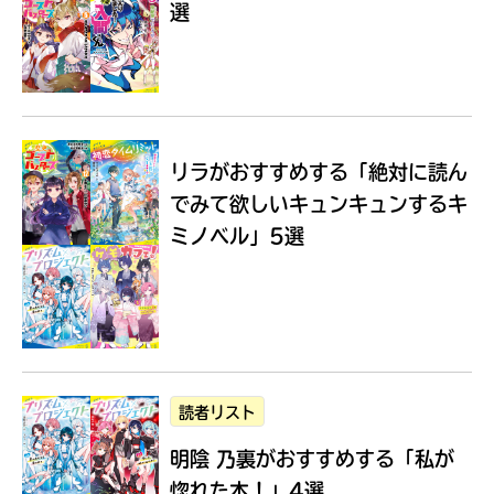
選
Loading
.
.
.
リラがおすすめする
「絶対に読ん
でみて欲しいキュンキュンするキ
ミノベル」5選
入
力
内
読者リスト
容
明陰 乃裏がおすすめする
「私が
に
エ
惚れた本！」4選