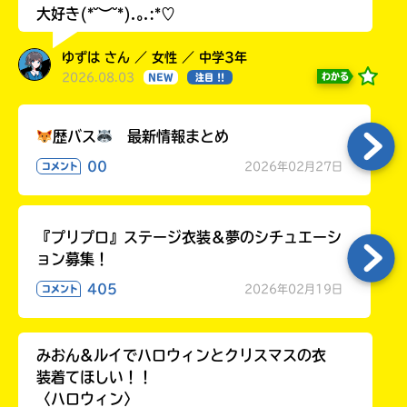
大好き(*˘︶˘*).｡.:*♡
ゆずは さん ／ 女性 ／ 中学3年
2026.08.03
わかる
NEW
注目 !!
歴バス
最新情報まとめ
00
2026年02月27日
コメント
『プリプロ』ステージ衣装＆夢のシチュエーシ
ョン募集！
405
2026年02月19日
コメント
みおん&ルイでハロウィンとクリスマスの衣
装着てほしい！！
〈ハロウィン〉