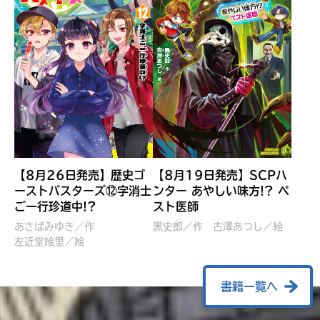
【8月26日発売】歴史ゴ
【8月19日発売】SCPハ
ーストバスターズ⑫字消士
ンター あやしい味方!? ペ
ご一行珍道中!?
スト医師
ぼくたちのマインクラフト
レッツゴー！まいぜんシス
冒険記 エンチャント剣
ターズ とつぜん、王様に
あさばみゆき／作
黒史郎／作
古澤あつし／絵
VS暴走モブ
左近堂絵里／絵
なってしまった結果！？
【7月8日発売】
針とら／作
五味まちと／絵
Ｍｉｎｅｃｒａｆｔカップ運
石崎洋司／文
書籍一覧へ
営委員会／協力
佐久間さのすけ／絵