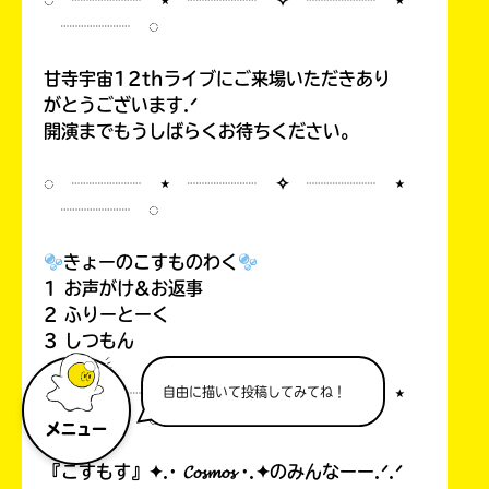
◌ ┈┈┈┈ ⋆ ┈┈┈┈ ✧ ┈┈┈┈ ⋆
┈┈┈┈ ◌
甘寺宇宙12thライブにご来場いただきあり
がとうございます.ᐟ
開演までもうしばらくお待ちください。
◌ ┈┈┈┈ ⋆ ┈┈┈┈ ✧ ┈┈┈┈ ⋆
┈┈┈┈ ◌
きょーのこすものわく
1 お声がけ&お返事
2 ふりーとーく
3 しつもん
◌ ┈┈┈┈ ⋆ ┈┈┈┈ ✧ ┈┈┈┈ ⋆
自由に描いて投稿してみてね！
┈┈┈┈ ◌
メニュー
『こすもす』✦.· 𝓒𝓸𝓼𝓶𝓸𝓼 ·.✦のみんなーー.ᐟ.ᐟ