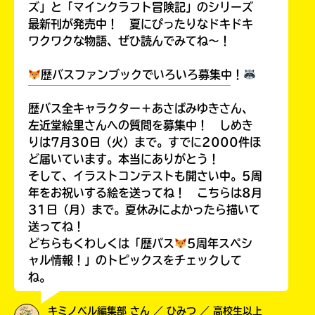
ズ」と「マインクラフト冒険記」のシリーズ
最新刊が発売中！ 夏にぴったりなドキドキ
ワクワクな物語、ぜひ読んでみてね～！
歴バスファンブックでいろいろ募集中！
￣￣￣￣￣￣￣￣￣￣￣￣￣￣￣￣￣￣
歴バス全キャラクター＋あさばみゆきさん、
左近堂絵里さんへの質問を募集中！ しめき
りは7月30日（火）まで。すでに2000件ほ
ど届いています。本当にありがとう！
そして、イラストコンテストも開さい中。5周
年をお祝いする絵を送ってね！ こちらは8月
31日（月）まで。夏休みによかったら描いて
送ってね！
どちらもくわしくは「歴バス
5周年スペシ
ャル情報！」のトピックスをチェックして
ね。
キミノベル編集部 さん ／ ひみつ ／ 高校生以上