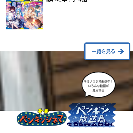
ラ
ー
が
あ
る
の
で、
も
一覧を見る
う
一
度
い
確
い
え
キミノラジオ配信中！
認
いろんな動画が
し
見られる
て
み
て
ね
戻