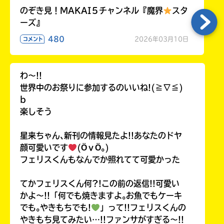
のぞき見！MAKAI５チャンネル『魔界
スタ
ーズ』
480
2026年03月10日
コメント
わ〜!!
世界中のお祭りに参加するのいいね!(≧∇≦)
b
楽しそう
星来ちゃん､新刊の情報見たよ!!あなたのドヤ
顔可愛いです
(ӦｖӦ｡)
フェリスくんもなんでか照れてて可愛かった
てかフェリスくん何?!この前の返信!!可愛い
かよ〜!!「何でも焼きますよ｡お魚でもケーキ
でも｡やきもちでも!
」って!!フェリスくんの
やきもち見てみたい…!!ファンサがすぎる〜!!