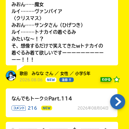
みおん……魔女
ルイ………ヴァンパイア
〈クリスマス〉
みおん……サンタさん（ひげつき）
ルイ………トナカイの着ぐるみ
みたいな〜！？
そ、想像するだけで笑えてきたwトナカイの
着ぐるみ着て欲しいですーーーーーーーーー
ーー！！！
歌田 みなな さん ／ 女性 ／ 小学5年
2026.08.06
わかる
NEW
注目 !!
なんでもトーク☆Part.114
216
2026年08月04日
コメント
NEW