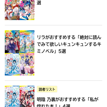
選
Loading
.
.
.
リラがおすすめする
「絶対に読ん
でみて欲しいキュンキュンするキ
ミノベル」5選
入
力
内
読者リスト
容
明陰 乃裏がおすすめする
「私が
に
エ
惚れた本！」4選