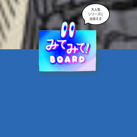
大人気
シリーズに
出会える
魔界☆スターズ②愛のため
に、悪魔と魂の契約
あんのまる／作
翡翠てう／絵