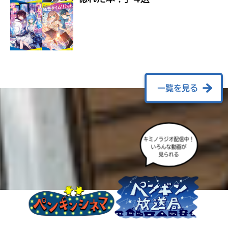
ラ
ー
が
あ
る
の
で、
も
一覧を見る
う
一
度
い
確
い
キミノラジオ配信中！
え
認
いろんな動画が
見られる
し
て
み
て
ね
戻