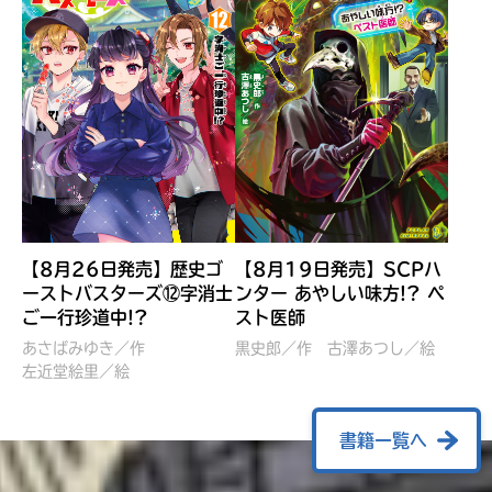
【8月26日発売】歴史ゴ
【8月19日発売】SCPハ
ーストバスターズ⑫字消士
ンター あやしい味方!? ペ
ご一行珍道中!?
スト医師
ぼくたちのマインクラフト
レッツゴー！まいぜんシス
冒険記 エンチャント剣
ターズ とつぜん、王様に
あさばみゆき／作
黒史郎／作
古澤あつし／絵
VS暴走モブ
左近堂絵里／絵
なってしまった結果！？
【7月8日発売】
針とら／作
五味まちと／絵
Ｍｉｎｅｃｒａｆｔカップ運
石崎洋司／文
書籍一覧へ
営委員会／協力
佐久間さのすけ／絵