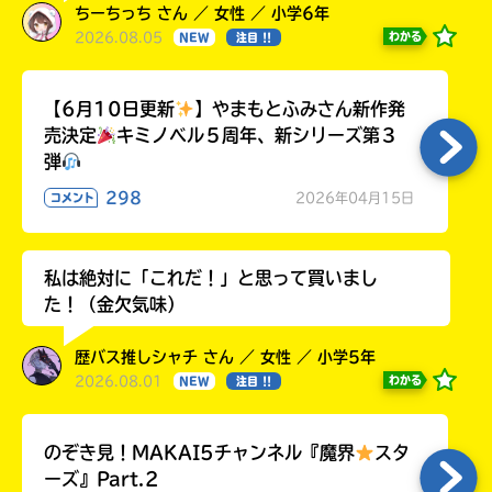
ちーちっち さん ／ 女性 ／ 小学6年
2026.08.05
わかる
NEW
注目 !!
【6月10日更新
】やまもとふみさん新作発
売決定
キミノベル５周年、新シリーズ第３
弾
298
2026年04月15日
コメント
私は絶対に「これだ！」と思って買いまし
た！（金欠気味）
歴バス推しシャチ さん ／ 女性 ／ 小学5年
2026.08.01
わかる
NEW
注目 !!
のぞき見！MAKAI5チャンネル『魔界
スタ
ーズ』Part.2