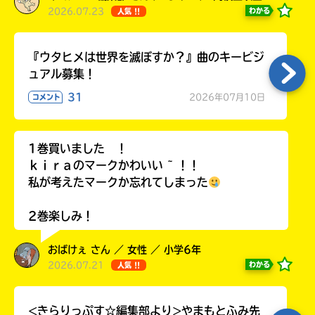
2026.07.23
わかる
人気 !!
『ウタヒメは世界を滅ぼすか？』曲のキービジ
ュアル募集！
31
2026年07月10日
コメント
1巻買いました ！
ｋｉｒａのマークかわいい ~ ！！
私が考えたマークか忘れてしまった
2巻楽しみ！
おばけぇ さん ／ 女性 ／ 小学6年
2026.07.21
わかる
人気 !!
<きらりっぷす☆編集部より>やまもとふみ先