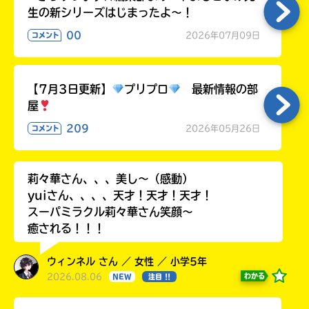
生の新シリーズはじまったよ～！
00
2026年07月09日
コメント
【7月3日更新】
プリプロ
最新情報の部
屋
209
2026年05月26日
コメント
莉々華さん、、、美し〜（感動）
yuiさん、、、、天才！天才！天才！
スーパミラクル莉々華さん笑顔〜
癒される！！！
ウィンネル さん ／ 女性 ／ 小学5年
2026.08.06
わかる
NEW
注目 !!