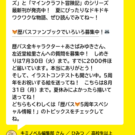
ズ」と「マインクラフト冒険記」のシリーズ
最新刊が発売中！ 夏にぴったりなドキドキ
ワクワクな物語、ぜひ読んでみてね～！
歴バスファンブックでいろいろ募集中！
￣￣￣￣￣￣￣￣￣￣￣￣￣￣￣￣￣￣
歴バス全キャラクター＋あさばみゆきさん、
左近堂絵里さんへの質問を募集中！ しめき
りは7月30日（火）まで。すでに2000件ほ
ど届いています。本当にありがとう！
そして、イラストコンテストも開さい中。5周
年をお祝いする絵を送ってね！ こちらは8月
31日（月）まで。夏休みによかったら描いて
送ってね！
どちらもくわしくは「歴バス
5周年スペシ
ャル情報！」のトピックスをチェックして
ね。
キミノベル編集部 さん ／ ひみつ ／ 高校生以上