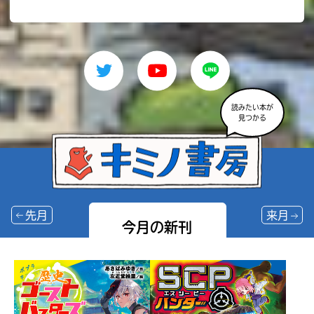
読みたい本が
見つかる
先月
来月
今月の新刊