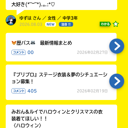
大好き(*˘︶˘*).｡.:*♡
ゆずは さん ／ 女性 ／ 中学3年
2026.08.03
わかる
NEW
注目 !!
歴バス
最新情報まとめ
00
2026年02月27日
コメント
『プリプロ』ステージ衣装＆夢のシチュエーシ
ョン募集！
405
2026年02月19日
コメント
みおん&ルイでハロウィンとクリスマスの衣
装着てほしい！！
〈ハロウィン〉