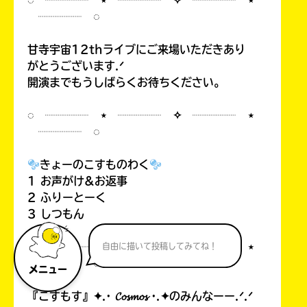
◌ ┈┈┈┈ ⋆ ┈┈┈┈ ✧ ┈┈┈┈ ⋆
┈┈┈┈ ◌
甘寺宇宙12thライブにご来場いただきあり
がとうございます.ᐟ
開演までもうしばらくお待ちください。
◌ ┈┈┈┈ ⋆ ┈┈┈┈ ✧ ┈┈┈┈ ⋆
┈┈┈┈ ◌
きょーのこすものわく
1 お声がけ&お返事
2 ふりーとーく
3 しつもん
◌ ┈┈┈┈ ⋆ ┈┈┈┈ ✧ ┈┈┈┈ ⋆
自由に描いて投稿してみてね！
┈┈┈┈ ◌
メニュー
『こすもす』✦.· 𝓒𝓸𝓼𝓶𝓸𝓼 ·.✦のみんなーー.ᐟ.ᐟ