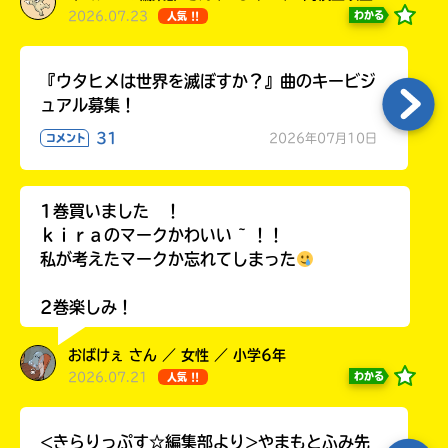
2026.07.23
わかる
人気 !!
『ウタヒメは世界を滅ぼすか？』曲のキービジ
ュアル募集！
31
2026年07月10日
コメント
1巻買いました ！
ｋｉｒａのマークかわいい ~ ！！
私が考えたマークか忘れてしまった
2巻楽しみ！
おばけぇ さん ／ 女性 ／ 小学6年
2026.07.21
わかる
人気 !!
<きらりっぷす☆編集部より>やまもとふみ先