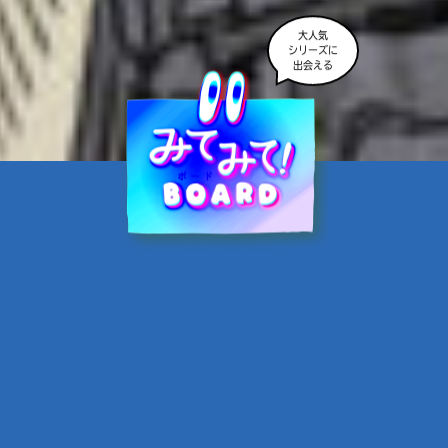
大人気
シリーズに
出会える
魔界☆スターズ②愛のため
に、悪魔と魂の契約
あんのまる／作
翡翠てう／絵