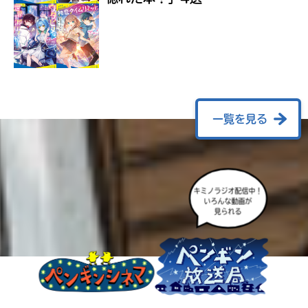
ラ
ー
が
あ
る
の
で、
も
一覧を見る
う
一
度
い
確
い
キミノラジオ配信中！
え
認
いろんな動画が
見られる
し
て
み
て
ね
戻