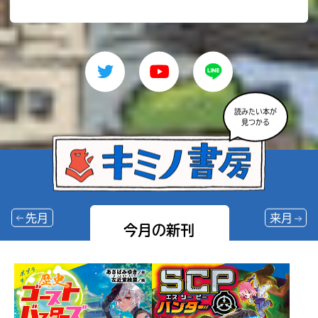
読みたい本が
見つかる
先月
来月
今月の新刊