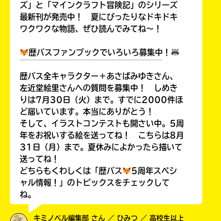
ズ」と「マインクラフト冒険記」のシリーズ
最新刊が発売中！ 夏にぴったりなドキドキ
ワクワクな物語、ぜひ読んでみてね～！
歴バスファンブックでいろいろ募集中！
￣￣￣￣￣￣￣￣￣￣￣￣￣￣￣￣￣￣
歴バス全キャラクター＋あさばみゆきさん、
左近堂絵里さんへの質問を募集中！ しめき
りは7月30日（火）まで。すでに2000件ほ
ど届いています。本当にありがとう！
そして、イラストコンテストも開さい中。5周
年をお祝いする絵を送ってね！ こちらは8月
31日（月）まで。夏休みによかったら描いて
送ってね！
どちらもくわしくは「歴バス
5周年スペシ
ャル情報！」のトピックスをチェックして
ね。
キミノベル編集部 さん ／ ひみつ ／ 高校生以上