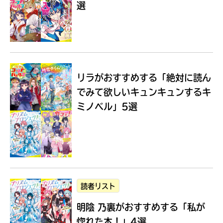
選
Loading
.
.
.
リラがおすすめする
「絶対に読ん
でみて欲しいキュンキュンするキ
ミノベル」5選
入
力
内
読者リスト
容
明陰 乃裏がおすすめする
「私が
に
エ
惚れた本！」4選