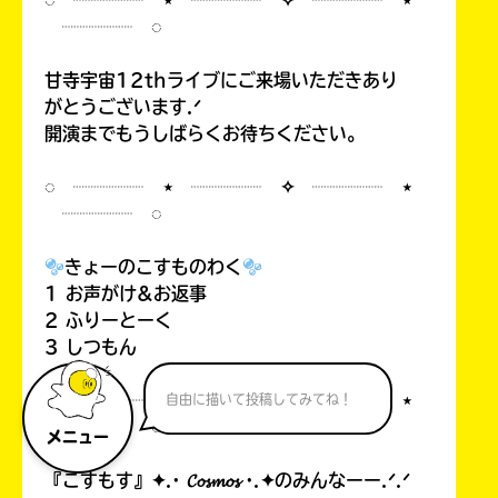
◌ ┈┈┈┈ ⋆ ┈┈┈┈ ✧ ┈┈┈┈ ⋆
┈┈┈┈ ◌
甘寺宇宙12thライブにご来場いただきあり
がとうございます.ᐟ
開演までもうしばらくお待ちください。
◌ ┈┈┈┈ ⋆ ┈┈┈┈ ✧ ┈┈┈┈ ⋆
┈┈┈┈ ◌
きょーのこすものわく
1 お声がけ&お返事
2 ふりーとーく
3 しつもん
◌ ┈┈┈┈ ⋆ ┈┈┈┈ ✧ ┈┈┈┈ ⋆
自由に描いて投稿してみてね！
┈┈┈┈ ◌
メニュー
『こすもす』✦.· 𝓒𝓸𝓼𝓶𝓸𝓼 ·.✦のみんなーー.ᐟ.ᐟ