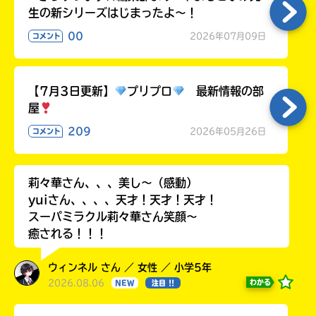
生の新シリーズはじまったよ～！
00
2026年07月09日
コメント
【7月3日更新】
プリプロ
最新情報の部
屋
209
2026年05月26日
コメント
莉々華さん、、、美し〜（感動）
yuiさん、、、、天才！天才！天才！
スーパミラクル莉々華さん笑顔〜
癒される！！！
ウィンネル さん ／ 女性 ／ 小学5年
2026.08.06
わかる
NEW
注目 !!