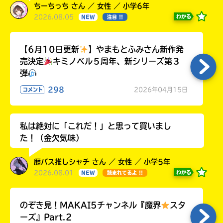
ちーちっち さん ／ 女性 ／ 小学6年
2026.08.05
わかる
NEW
注目 !!
【6月10日更新
】やまもとふみさん新作発
売決定
キミノベル５周年、新シリーズ第３
弾
298
2026年04月15日
コメント
私は絶対に「これだ！」と思って買いまし
た！（金欠気味）
歴バス推しシャチ さん ／ 女性 ／ 小学5年
2026.08.01
わかる
NEW
読まれてるよ !!
のぞき見！MAKAI5チャンネル『魔界
スタ
ーズ』Part.2