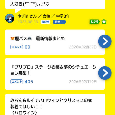
大好き(*˘︶˘*).｡.:*♡
ゆずは さん ／ 女性 ／ 中学3年
2026.08.03
わかる
NEW
注目 !!
歴バス
最新情報まとめ
00
2026年02月27日
コメント
『プリプロ』ステージ衣装＆夢のシチュエーシ
ョン募集！
405
2026年02月19日
コメント
みおん&ルイでハロウィンとクリスマスの衣
装着てほしい！！
〈ハロウィン〉