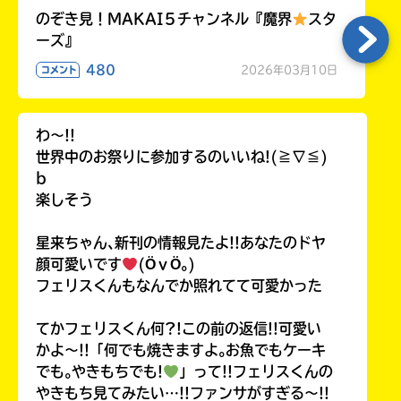
のぞき見！MAKAI５チャンネル『魔界
スタ
ーズ』
480
2026年03月10日
コメント
わ〜!!
世界中のお祭りに参加するのいいね!(≧∇≦)
b
楽しそう
星来ちゃん､新刊の情報見たよ!!あなたのドヤ
顔可愛いです
(ӦｖӦ｡)
フェリスくんもなんでか照れてて可愛かった
てかフェリスくん何?!この前の返信!!可愛い
かよ〜!!「何でも焼きますよ｡お魚でもケーキ
でも｡やきもちでも!
」って!!フェリスくんの
やきもち見てみたい…!!ファンサがすぎる〜!!