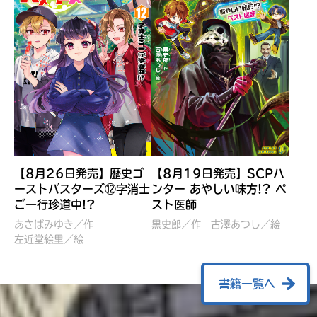
【8月26日発売】歴史ゴ
【8月19日発売】SCPハ
ーストバスターズ⑫字消士
ンター あやしい味方!? ペ
ご一行珍道中!?
スト医師
ぼくたちのマインクラフト
レッツゴー！まいぜんシス
冒険記 エンチャント剣
ターズ とつぜん、王様に
あさばみゆき／作
黒史郎／作
古澤あつし／絵
VS暴走モブ
左近堂絵里／絵
なってしまった結果！？
【7月8日発売】
針とら／作
五味まちと／絵
Ｍｉｎｅｃｒａｆｔカップ運
石崎洋司／文
書籍一覧へ
営委員会／協力
佐久間さのすけ／絵