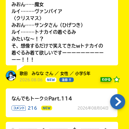
みおん……魔女
ルイ………ヴァンパイア
〈クリスマス〉
みおん……サンタさん（ひげつき）
ルイ………トナカイの着ぐるみ
みたいな〜！？
そ、想像するだけで笑えてきたwトナカイの
着ぐるみ着て欲しいですーーーーーーーーー
ーー！！！
歌田 みなな さん ／ 女性 ／ 小学5年
2026.08.06
わかる
NEW
注目 !!
なんでもトーク☆Part.114
216
2026年08月04日
コメント
NEW