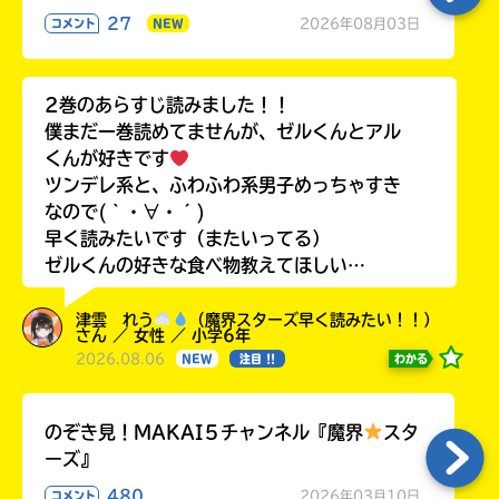
27
2026年08月03日
コメント
NEW
2巻のあらすじ読みました！！
僕まだ一巻読めてませんが、ゼルくんとアル
くんが好きです
ツンデレ系と、ふわふわ系男子めっちゃすき
なので(｀・∀・´)
早く読みたいです（またいってる）
ゼルくんの好きな食べ物教えてほしい…
津雲 れう
（魔界スターズ早く読みたい！！）
さん ／ 女性 ／ 小学6年
2026.08.06
わかる
NEW
注目 !!
のぞき見！MAKAI５チャンネル『魔界
スタ
ーズ』
480
2026年03月10日
コメント