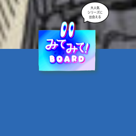
大人気
シリーズに
出会える
魔界☆スターズ②愛のため
に、悪魔と魂の契約
あんのまる／作
翡翠てう／絵