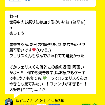
わ〜!!
世界中のお祭りに参加するのいいね!(≧∇≦)
b
楽しそう
星来ちゃん､新刊の情報見たよ!!あなたのドヤ
顔可愛いです
(ӦｖӦ｡)
フェリスくんもなんでか照れてて可愛かった
てかフェリスくん何?!この前の返信!!可愛い
かよ〜!!「何でも焼きますよ｡お魚でもケーキ
でも｡やきもちでも!
」って!!フェリスくんの
やきもち見てみたい…!!ファンサがすぎる〜!!
大好き(*˘︶˘*).｡.:*♡
ゆずは さん ／ 女性 ／ 中学3年