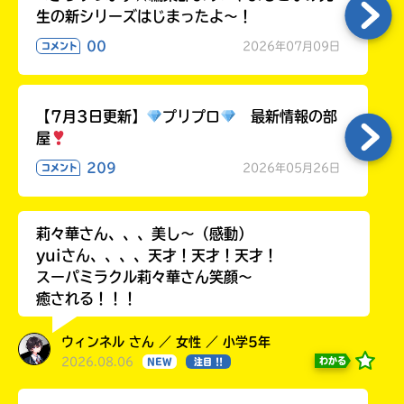
生の新シリーズはじまったよ～！
00
2026年07月09日
コメント
【7月3日更新】
プリプロ
最新情報の部
屋
209
2026年05月26日
コメント
莉々華さん、、、美し〜（感動）
yuiさん、、、、天才！天才！天才！
スーパミラクル莉々華さん笑顔〜
癒される！！！
ウィンネル さん ／ 女性 ／ 小学5年
2026.08.06
わかる
NEW
注目 !!