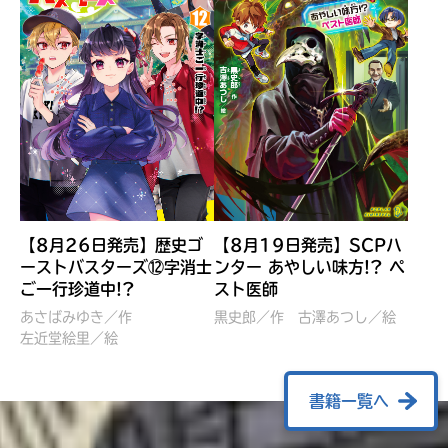
【8月26日発売】歴史ゴ
【8月19日発売】SCPハ
ーストバスターズ⑫字消士
ンター あやしい味方!? ペ
ご一行珍道中!?
スト医師
ぼくたちのマインクラフト
レッツゴー！まいぜんシス
冒険記 エンチャント剣
ターズ とつぜん、王様に
あさばみゆき／作
黒史郎／作
古澤あつし／絵
VS暴走モブ
左近堂絵里／絵
なってしまった結果！？
【7月8日発売】
針とら／作
五味まちと／絵
Ｍｉｎｅｃｒａｆｔカップ運
石崎洋司／文
書籍一覧へ
営委員会／協力
佐久間さのすけ／絵