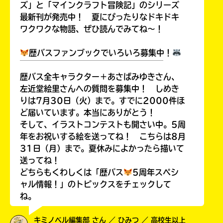
ズ」と「マインクラフト冒険記」のシリーズ
最新刊が発売中！ 夏にぴったりなドキドキ
ワクワクな物語、ぜひ読んでみてね～！
歴バスファンブックでいろいろ募集中！
￣￣￣￣￣￣￣￣￣￣￣￣￣￣￣￣￣￣
歴バス全キャラクター＋あさばみゆきさん、
左近堂絵里さんへの質問を募集中！ しめき
りは7月30日（火）まで。すでに2000件ほ
ど届いています。本当にありがとう！
そして、イラストコンテストも開さい中。5周
年をお祝いする絵を送ってね！ こちらは8月
31日（月）まで。夏休みによかったら描いて
送ってね！
どちらもくわしくは「歴バス
5周年スペシ
ャル情報！」のトピックスをチェックして
ね。
キミノベル編集部 さん ／ ひみつ ／ 高校生以上