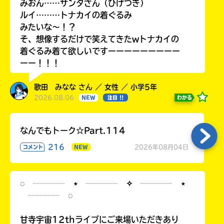
みおん……サンタさん（ひげつき）
ルイ………トナカイの着ぐるみ
みたいな〜！？
そ、想像するだけで笑えてきたwトナカイの
着ぐるみ着て欲しいですーーーーーーーーー
ーー！！！
歌田 みなな さん ／ 女性 ／ 小学5年
2026.08.06
わかる
NEW
注目 !!
なんでもトーク☆Part.114
216
2026年08月04日
コメント
NEW
◌ ┈┈┈┈ ⋆ ┈┈┈┈ ✧ ┈┈┈┈ ⋆
┈┈┈┈ ◌
甘寺宇宙12thライブにご来場いただきあり