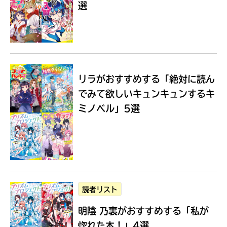
選
Loading
.
.
.
リラがおすすめする
「絶対に読ん
でみて欲しいキュンキュンするキ
ミノベル」5選
入
力
内
読者リスト
容
明陰 乃裏がおすすめする
「私が
に
エ
惚れた本！」4選