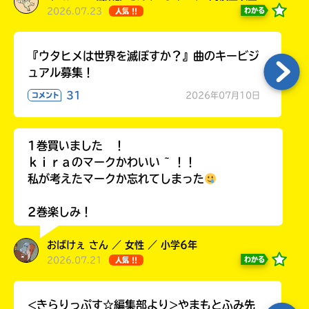
2026.07.23
わかる
人気 !!
『ウタヒメは世界を滅ぼすか？』曲のキービジ
ュアル募集！
31
2026年07月10日
コメント
1巻買いました ！
ｋｉｒａのマークかわいい ~ ！！
私が考えたマークか忘れてしまった
2巻楽しみ！
おばけぇ さん ／ 女性 ／ 小学6年
2026.07.21
わかる
人気 !!
<きらりっぷす☆編集部より>やまもとふみ先