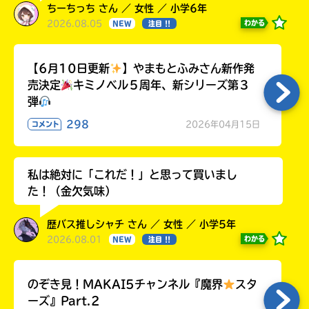
ちーちっち さん ／ 女性 ／ 小学6年
2026.08.05
わかる
NEW
注目 !!
【6月10日更新
】やまもとふみさん新作発
売決定
キミノベル５周年、新シリーズ第３
弾
298
2026年04月15日
コメント
私は絶対に「これだ！」と思って買いまし
た！（金欠気味）
歴バス推しシャチ さん ／ 女性 ／ 小学5年
2026.08.01
わかる
NEW
注目 !!
のぞき見！MAKAI5チャンネル『魔界
スタ
ーズ』Part.2