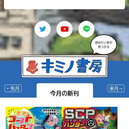
読みたい本が
見つかる
先月
来月
今月の新刊