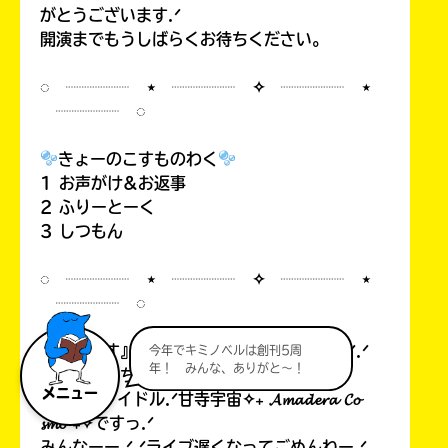
がとうございます.ᐟ
開演までもうしばらくお待ちください。
◌ ┈┈┈┈ ⋆ ┈┈┈┈ ✧ ┈┈┈┈ ⋆
┈┈┈┈ ◌
きょーのこすものわく
1 お声がけ&お返事
2 ふりーとーく
3 しつもん
◌ ┈┈┈┈ ⋆ ┈┈┈┈ ✧ ┈┈┈┈ ⋆
┈┈┈┈ ◌
『こすもす』✦.· 𝓒𝓸𝓼𝓶𝓸𝓼 ·.✦のみんなーー.ᐟ.ᐟ
今年でキミノベルは創刊5周
年！ みんな、ありがと～！
こっんにっちはーー.ᐟ.ᐟ
メニュー
宇宙1のアイドル.ᐟ甘寺宇宙✧₊ 𝓐𝓶𝓪𝓭𝓮𝓻𝓪 𝓒𝓸
𝓼𝓶𝓸 ₊✧ですっ.ᐟ
みんなーー.ᐟ.ᐟライブ遅くなってごめんねー.ᐟ.