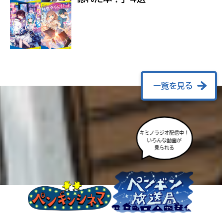
ラ
ー
が
あ
る
の
で、
も
一覧を見る
う
一
度
い
確
い
え
キミノラジオ配信中！
認
いろんな動画が
し
見られる
て
み
て
ね
戻