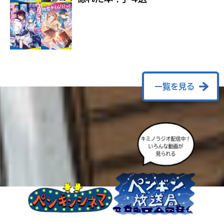
ラ
ー
が
あ
る
の
で、
も
一覧を見る
う
一
度
い
確
い
キミノラジオ配信中！
え
認
いろんな動画が
見られる
し
て
み
て
ね
戻