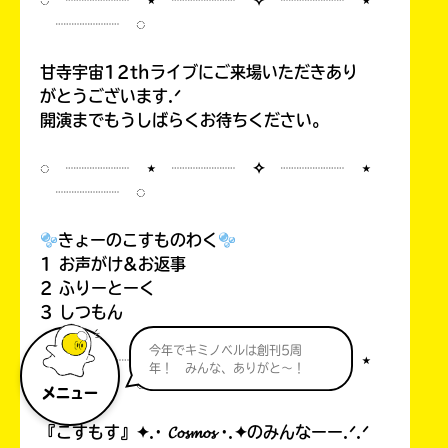
◌ ┈┈┈┈ ⋆ ┈┈┈┈ ✧ ┈┈┈┈ ⋆
┈┈┈┈ ◌
甘寺宇宙12thライブにご来場いただきあり
がとうございます.ᐟ
開演までもうしばらくお待ちください。
◌ ┈┈┈┈ ⋆ ┈┈┈┈ ✧ ┈┈┈┈ ⋆
┈┈┈┈ ◌
きょーのこすものわく
1 お声がけ&お返事
2 ふりーとーく
3 しつもん
今年でキミノベルは創刊5周
◌ ┈┈┈┈ ⋆ ┈┈┈┈ ✧ ┈┈┈┈ ⋆
年！ みんな、ありがと～！
┈┈┈┈ ◌
メニュー
『こすもす』✦.· 𝓒𝓸𝓼𝓶𝓸𝓼 ·.✦のみんなーー.ᐟ.ᐟ