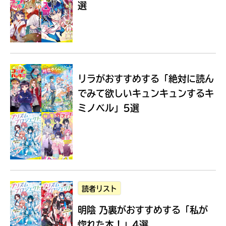
選
Loading
.
.
.
リラがおすすめする
「絶対に読ん
でみて欲しいキュンキュンするキ
ミノベル」5選
入
力
内
読者リスト
容
明陰 乃裏がおすすめする
「私が
に
エ
惚れた本！」4選