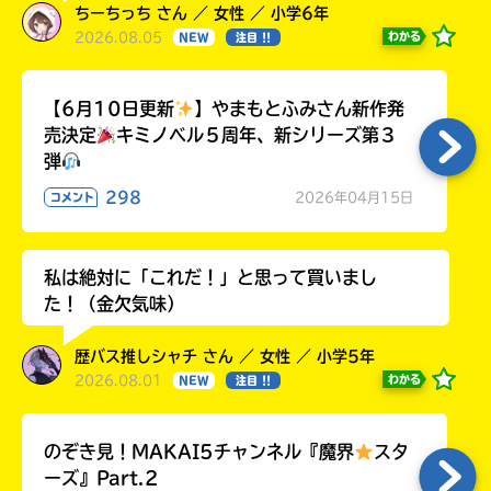
ちーちっち さん ／ 女性 ／ 小学6年
2026.08.05
わかる
NEW
注目 !!
【6月10日更新
】やまもとふみさん新作発
売決定
キミノベル５周年、新シリーズ第３
弾
298
2026年04月15日
コメント
私は絶対に「これだ！」と思って買いまし
た！（金欠気味）
歴バス推しシャチ さん ／ 女性 ／ 小学5年
2026.08.01
わかる
NEW
注目 !!
のぞき見！MAKAI5チャンネル『魔界
スタ
ーズ』Part.2