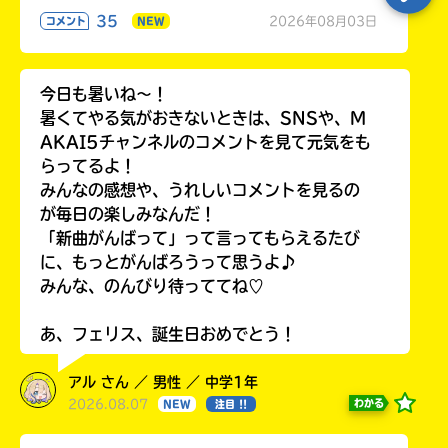
35
2026年08月03日
コメント
NEW
今日も暑いね〜！
暑くてやる気がおきないときは、SNSや、M
AKAI5チャンネルのコメントを見て元気をも
らってるよ！
みんなの感想や、うれしいコメントを見るの
が毎日の楽しみなんだ！
「新曲がんばって」って言ってもらえるたび
に、もっとがんばろうって思うよ♪
みんな、のんびり待っててね♡
あ、フェリス、誕生日おめでとう！
アル さん ／ 男性 ／ 中学1年
2026.08.07
わかる
NEW
注目 !!