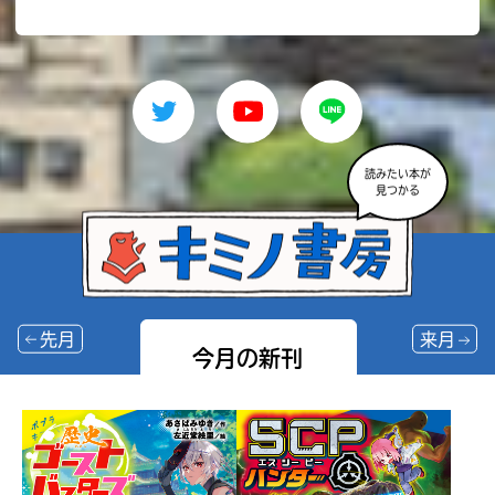
読みたい本が
見つかる
先月
来月
今月の新刊