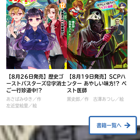
【8月26日発売】歴史ゴ
【8月19日発売】SCPハ
ーストバスターズ⑫字消士
ンター あやしい味方!? ペ
ご一行珍道中!?
スト医師
ぼくたちのマインクラフト
レッツゴー！まいぜんシス
冒険記 エンチャント剣
ターズ とつぜん、王様に
あさばみゆき／作
黒史郎／作
古澤あつし／絵
VS暴走モブ
左近堂絵里／絵
なってしまった結果！？
【7月8日発売】
針とら／作
五味まちと／絵
Ｍｉｎｅｃｒａｆｔカップ運
石崎洋司／文
書籍一覧へ
営委員会／協力
佐久間さのすけ／絵