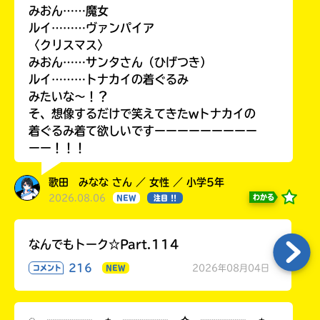
みおん……魔女
ルイ………ヴァンパイア
〈クリスマス〉
みおん……サンタさん（ひげつき）
ルイ………トナカイの着ぐるみ
みたいな〜！？
そ、想像するだけで笑えてきたwトナカイの
着ぐるみ着て欲しいですーーーーーーーーー
ーー！！！
歌田 みなな さん ／ 女性 ／ 小学5年
2026.08.06
わかる
NEW
注目 !!
なんでもトーク☆Part.114
216
2026年08月04日
コメント
NEW