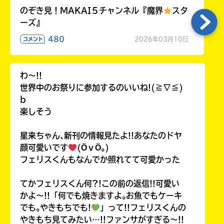
のぞき見！MAKAI５チャンネル『魔界
スタ
ーズ』
480
2026年03月10日
コメント
わ〜!!
世界中のお祭りに参加するのいいね!(≧∇≦)
b
楽しそう
星来ちゃん､新刊の情報見たよ!!あなたのドヤ
顔可愛いです
(ӦｖӦ｡)
フェリスくんもなんでか照れてて可愛かった
てかフェリスくん何?!この前の返信!!可愛い
かよ〜!!「何でも焼きますよ｡お魚でもケーキ
でも｡やきもちでも!
」って!!フェリスくんの
やきもち見てみたい…!!ファンサがすぎる〜!!