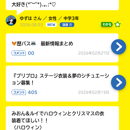
大好き(*˘︶˘*).｡.:*♡
ゆずは さん ／ 女性 ／ 中学3年
2026.08.03
わかる
NEW
注目 !!
歴バス
最新情報まとめ
00
2026年02月27日
コメント
『プリプロ』ステージ衣装＆夢のシチュエーシ
ョン募集！
405
2026年02月19日
コメント
みおん&ルイでハロウィンとクリスマスの衣
装着てほしい！！
〈ハロウィン〉