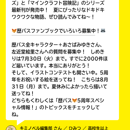
ズ」と「マインクラフト冒険記」のシリーズ
最新刊が発売中！ 夏にぴったりなドキドキ
ワクワクな物語、ぜひ読んでみてね～！
歴バスファンブックでいろいろ募集中！
￣￣￣￣￣￣￣￣￣￣￣￣￣￣￣￣￣￣
歴バス全キャラクター＋あさばみゆきさん、
左近堂絵里さんへの質問を募集中！ しめき
りは7月30日（火）まで。すでに2000件ほ
ど届いています。本当にありがとう！
そして、イラストコンテストも開さい中。5周
年をお祝いする絵を送ってね！ こちらは8月
31日（月）まで。夏休みによかったら描いて
送ってね！
どちらもくわしくは「歴バス
5周年スペシ
ャル情報！」のトピックスをチェックして
ね。
キミノベル編集部 さん ／ ひみつ ／ 高校生以上