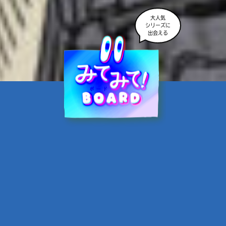
大人気
シリーズに
出会える
魔界☆スターズ②愛のため
に、悪魔と魂の契約
あんのまる／作
翡翠てう／絵