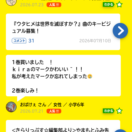
2026.07.23
わかる
人気 !!
『ウタヒメは世界を滅ぼすか？』曲のキービジ
ュアル募集！
31
2026年07月10日
コメント
1巻買いました ！
ｋｉｒａのマークかわいい ~ ！！
私が考えたマークか忘れてしまった
2巻楽しみ！
おばけぇ さん ／ 女性 ／ 小学6年
2026.07.21
わかる
人気 !!
<きらりっぷす☆編集部より>やまもとふみ先