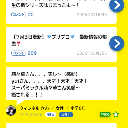
生の新シリーズはじまったよ～！
00
2026年07月09日
コメント
【7月3日更新】
プリプロ
最新情報の部
屋
209
2026年05月26日
コメント
莉々華さん、、、美し〜（感動）
yuiさん、、、、天才！天才！天才！
スーパミラクル莉々華さん笑顔〜
癒される！！！
ウィンネル さん ／ 女性 ／ 小学5年
2026.08.06
わかる
NEW
注目 !!