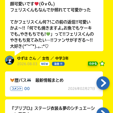
入
顔可愛いです
(ӦｖӦ｡)
力
フェリスくんもなんでか照れてて可愛かった
内
容
てかフェリスくん何?!この前の返信!!可愛い
に
かよ〜!!「何でも焼きますよ｡お魚でもケーキ
エ
でも｡やきもちでも!
」って!!フェリスくんの
ラ
ー
やきもち見てみたい…!!ファンサがすぎる〜!!
が
大好き(*˘︶˘*).｡.:*♡
あ
る
ゆずは さん ／ 女性 ／ 中学3年
の
2026.08.03
わかる
NEW
注目 !!
で、
も
う
歴バス
最新情報まとめ
一
00
2026年02月27日
コメント
度
い
確
い
え
認
し
『プリプロ』ステージ衣装＆夢のシチュエーシ