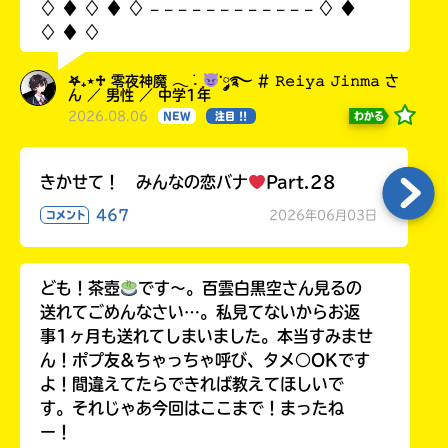
♢ ♦︎ ♢ ♦︎ ♢ 𓐄 𓐄 𓐄 𓐄 𓐄 𓐄 𓐄 𓐄 𓐄 𓐄 𓐄 𓐄 ♢ ♦︎
♢ ♦︎ ♢
𖤐₊⋆♱ 零夜神魔 𓂃 ࣪˖ ִֶָ
་༘࿐ # 𝚁𝚎𝚒𝚢𝚊 𝙹𝚒𝚗𝚖𝚊 さ
ん ／ 男性 ／ 中学1年
2026.08.06
わかる
NEW
注目 !!
きかせて！ みんなの恋バナ
Part.28
467
2026年06月03日
コメント
ども！茶壺
です～。百雲白黒空さん見るの
送れてごめんなさい…。私見てないからお返
事1ヶ月も送れてしまいました。本当すみませ
ん！ポプ友&ちゃっちゃ呼び、タメ○OKです
よ！間違えてたらできれば教えてほしいで
す。それじゃあ今回はここまで！まったね
ー！