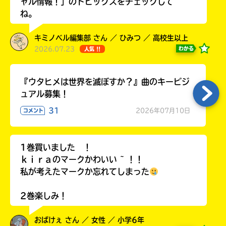
ャル情報！」のトピックスをチェックして
ね。
キミノベル編集部 さん ／ ひみつ ／ 高校生以上
2026.07.23
わかる
人気 !!
『ウタヒメは世界を滅ぼすか？』曲のキービジ
ュアル募集！
31
2026年07月10日
コメント
1巻買いました ！
ｋｉｒａのマークかわいい ~ ！！
私が考えたマークか忘れてしまった
2巻楽しみ！
おばけぇ さん ／ 女性 ／ 小学6年