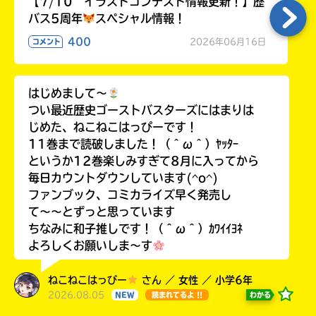
【7/10 イラストコンテスト情報更新！】歴
バス5周年
スペシャル情報！
400
2026年06月16日
コメント
はじめまして〜
つい最近歴史ゴーストバスターズにはまりは
じめた、ねこねこはっぴーです！
11巻まで読破しました！（＾ω＾）ﾔｯﾀｰ
というか12巻楽しみすぎて8月に入ってから
毎日カウントダウンしています(^o^)
ファンブック、コミカライズ早く発売し
て〜〜とずっと思っています
ちなみに和子推しです！（＾ω＾）ｶﾜｲｲﾖﾈ
よろしくお願いしま〜す
ねこねこはっぴー
さん ／ 女性 ／ 小学6年
2026.08.05
わかる
NEW
読まれてるよ !!