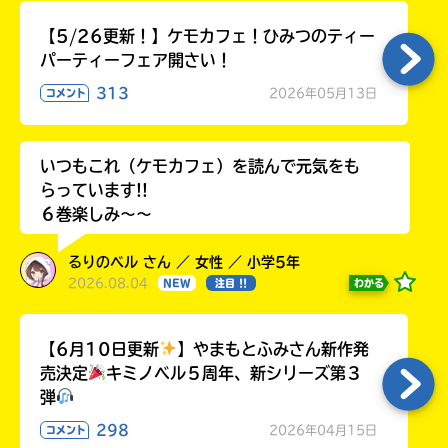
【5/26更新！】ケモカフェ！ひみつのティー
パーティーフェア開さい！
313
2026年05月13日
コメント
いつもこれ（ケモカフェ）を読んで元気をも
らっています!!
６巻楽しみ～～
るりのベル さん ／ 女性 ／ 小学5年
2026.08.04
わかる
NEW
注目 !!
【6月10日更新
】やまもとふみさん新作発
売決定
キミノベル５周年、新シリーズ第３
弾
298
2026年04月15日
コメント