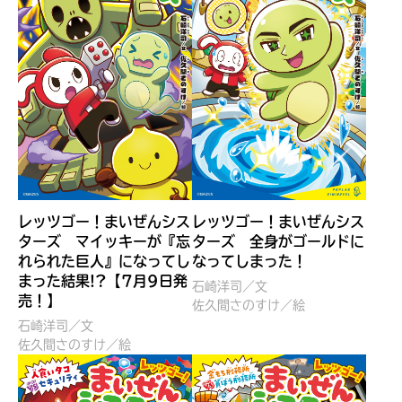
レッツゴー！まいぜんシス
レッツゴー！まいぜんシス
ターズ マイッキーが『忘
ターズ 全身がゴールドに
れられた巨人』になってし
なってしまった！
キミノラジオ配信中！
まった結果!?【7月9日発
石崎洋司／文
いろんな動画が
売！】
佐久間さのすけ／絵
見られる
石崎洋司／文
佐久間さのすけ／絵