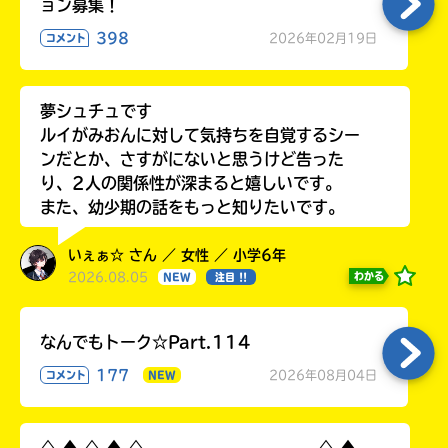
て
ョン募集！
み
398
2026年02月19日
コメント
て
ね
夢シュチュです
戻
る
ルイがみおんに対して気持ちを自覚するシー
ンだとか、さすがにないと思うけど告った
り、2人の関係性が深まると嬉しいです。
また、幼少期の話をもっと知りたいです。
いぇぁ☆ さん ／ 女性 ／ 小学6年
2026.08.05
わかる
NEW
注目 !!
なんでもトーク☆Part.114
177
2026年08月04日
コメント
NEW