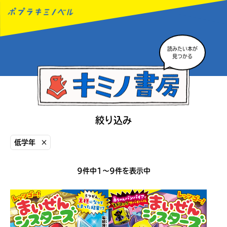
読みたい本が
MENU
見つかる
絞り込み
低学年
×
9件中1〜9件を表示中
読みたい本が