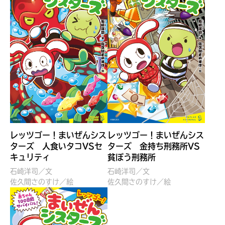
レッツゴー！まいぜんシス
レッツゴー！まいぜんシス
ターズ 人食いタコVSセ
ターズ 金持ち刑務所VS
みんなの絵が
見られる
キュリティ
貧ぼう刑務所
ギャラリー
石崎洋司／文
石崎洋司／文
佐久間さのすけ／絵
佐久間さのすけ／絵