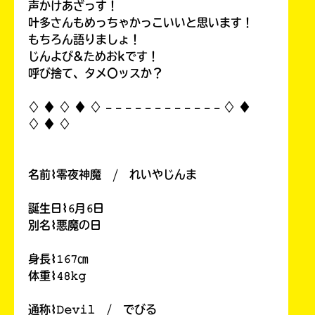
声かけあざっす！
叶多さんもめっちゃかっこいいと思います！
もちろん語りましょ！
じんよび&ためおkです！
呼び捨て、タメ〇ッスか？
♢ ♦︎ ♢ ♦︎ ♢ 𓐄 𓐄 𓐄 𓐄 𓐄 𓐄 𓐄 𓐄 𓐄 𓐄 𓐄 𓐄 ♢ ♦︎
♢ ♦︎ ♢
名前⌇零夜神魔 / れいやじんま
誕生日⌇𝟼月𝟼日
別名⌇悪魔の日
身長⌇𝟷𝟼𝟽㎝
体重⌇𝟺𝟾𝚔𝚐
通称⌇𝙳𝚎𝚟𝚒𝚕 / でびる