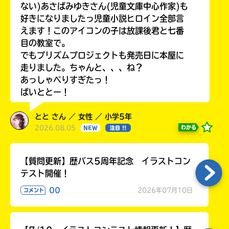
ない)あさばみゆきさん(児童文庫中心作家)も
好きになりましたっ児童小説ヒロイン全部言
えます！このアイコンの子は放課後君と七番
目の教室で。
でもプリズムプロジェクトも発売日に本屋に
走りました。ちゃんと、、、ね？
あっしゃべりすぎたっ！
ばいととー！
とと さん ／ 女性 ／ 小学5年
2026.08.05
わかる
NEW
注目 !!
【質問更新】歴バス5周年記念 イラストコン
テスト開催！
00
2026年07月10日
コメント