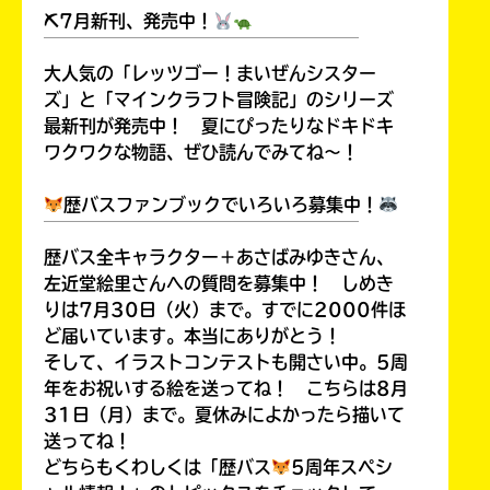
⛏7月新刊、発売中！
￣￣￣￣￣￣￣￣￣￣￣￣￣￣￣￣￣￣
大人気の「レッツゴー！まいぜんシスター
ズ」と「マインクラフト冒険記」のシリーズ
キーワードから探す
最新刊が発売中！ 夏にぴったりなドキドキ
ワクワクな物語、ぜひ読んでみてね～！
歴バスファンブックでいろいろ募集中！
￣￣￣￣￣￣￣￣￣￣￣￣￣￣￣￣￣￣
歴バス全キャラクター＋あさばみゆきさん、
左近堂絵里さんへの質問を募集中！ しめき
りは7月30日（火）まで。すでに2000件ほ
オフィシャルアカウント
ど届いています。本当にありがとう！
そして、イラストコンテストも開さい中。5周
年をお祝いする絵を送ってね！ こちらは8月
31日（月）まで。夏休みによかったら描いて
送ってね！
SNSでシェアする
どちらもくわしくは「歴バス
5周年スペシ