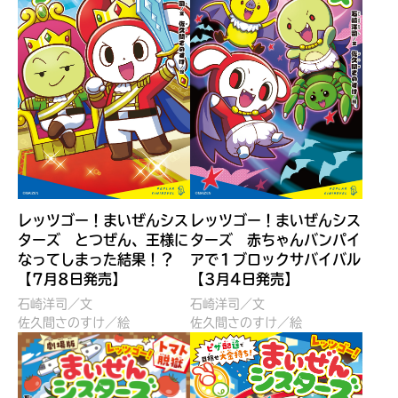
見つかる
本を飛び出して
みんなとおしゃべり
できる掲示板
レッツゴー！まいぜんシス
レッツゴー！まいぜんシス
ターズ とつぜん、王様に
ターズ 赤ちゃんバンパイ
なってしまった結果！？
アで１ブロックサバイバル
【7月8日発売】
【3月4日発売】
石崎洋司／文
石崎洋司／文
佐久間さのすけ／絵
佐久間さのすけ／絵
本を飛び出して
みんなとおしゃべり
できる掲示板