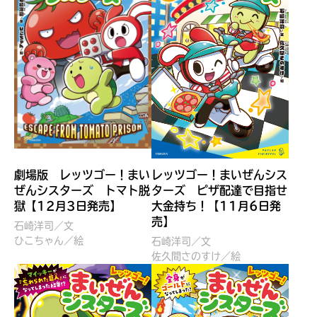
劇場版 レッツゴー！まい
レッツゴー！まいぜんシス
ぜんシスターズ トマト脱
ターズ ピザ配達で目指せ
獄【12月3日発売】
大金持ち！【11月6日発
売】
石崎洋司／文
大人気
ひこちゃん／絵
石崎洋司／文
シリーズに
佐久間さのすけ／絵
出会える