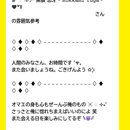
# ︎┊︎
⸝꙳ 黒狼 悠牙 - 𝙺𝚘𝚔𝚔𝚊𝚖𝚒 𝚈𝚞𝚐𝚊 -
꒷꒦
さん
の雰囲気参考
♢ ♦︎ ♢ ♦︎ ♢ 𓐄 𓐄 𓐄 𓐄 𓐄 𓐄 𓐄 𓐄 𓐄 𓐄 𓐄 𓐄 ♢ ♦︎
♢ ♦︎ ♢
人間のみなさん、お時間です ˚ᯤ₊
また会いましょうね。ごきげんよう ✩⡱
♢ ♦︎ ♢ ♦︎ ♢ 𓐄 𓐄 𓐄 𓐄 𓐄 𓐄 𓐄 𓐄 𓐄 𓐄 𓐄 𓐄 ♢ ♦︎
♢ ♦︎ ♢
オマエの身も心もぜーんぶ俺のもの
◌ ⊹₊˚
さっさと俺に惚れちまえばいいのによ 笑
また会える日を楽しみにしてるぞ 𓆩
𓆪