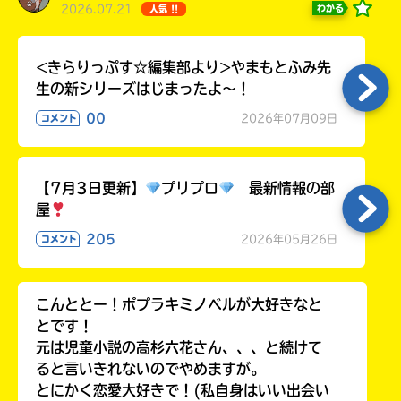
2026.07.21
わかる
人気 !!
<きらりっぷす☆編集部より>やまもとふみ先
生の新シリーズはじまったよ～！
00
2026年07月09日
コメント
【7月3日更新】
プリプロ
最新情報の部
屋
205
2026年05月26日
コメント
こんととー！ポプラキミノベルが大好きなと
とです！
元は児童小説の高杉六花さん、、、と続けて
ると言いきれないのでやめますが。
とにかく恋愛大好きで！(私自身はいい出会い