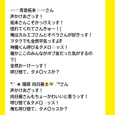
青音拓未
さん
声かけあざっす！
拓未さんこそかっけえっす！
惚れてくれてさんきゅー！(
俺はカルエゴさんとオペラさんが好きっす！
ヲタクでも全然平気っすよ⁉
神魔くん呼び＆タメロ
ッス！
確かここのみんながポプ友だった気がするの
で(
全然おーけーっす！
呼び捨て、タメ〇ッスか？
꒷˖˚ ꔛ‬ 陽翠 向日葵
˖˚꒷さん
声かけあざっす！
向日葵さんもちょーかわいいと思うっす！
呼び捨て&タメ口 ◌ッス！
俺も呼び捨て、タメ〇ッスか？