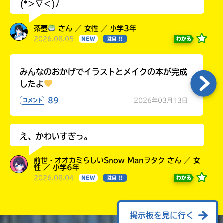
(*＞∇＜)ﾉ
茶壺
さん ／ 女性 ／ 小学3年
2026.08.05
わかる
NEW
注目 !!
みんなのおかげでイラストとメイクの本が完成
したよ
89
2026年03月13日
コメント
え、かわいすぎっ。
前世・オオカミらしいSnow Manヲタク さん ／ 女
性 ／ 小学6年
2026.08.04
わかる
NEW
注目 !!
掲示板を見に行く