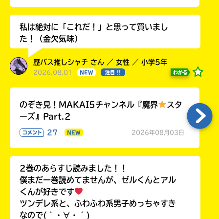
私は絶対に「これだ！」と思って買いまし
た！（金欠気味）
歴バス推しシャチ さん ／ 女性 ／ 小学5年
2026.08.01
わかる
NEW
注目 !!
のぞき見！MAKAI5チャンネル『魔界
スタ
ーズ』Part.2
27
2026年08月03日
コメント
NEW
2巻のあらすじ読みました！！
僕まだ一巻読めてませんが、ゼルくんとアル
くんが好きです
ツンデレ系と、ふわふわ系男子めっちゃすき
なので(｀・∀・´)