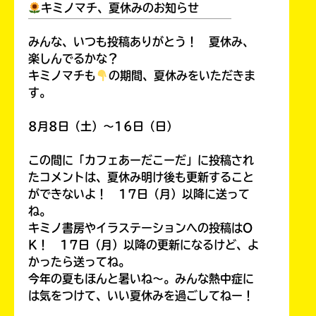
キミノマチ、夏休みのお知らせ
￣￣￣￣￣￣￣￣￣￣￣￣￣￣￣￣￣￣
みんな、いつも投稿ありがとう！ 夏休み、
楽しんでるかな？
キミノマチも
の期間、夏休みをいただきま
す。
8月8日（土）～16日（日）
この間に「カフェあーだこーだ」に投稿され
このマチのことを
もっと知りたい
たコメントは、夏休み明け後も更新すること
キミに
ができないよ！ 17日（月）以降に送って
ね。
キミノ書房やイラステーションへの投稿はO
K！ 17日（月）以降の更新になるけど、よ
かったら送ってね。
今年の夏もほんと暑いね～。みんな熱中症に
は気をつけて、いい夏休みを過ごしてねー！