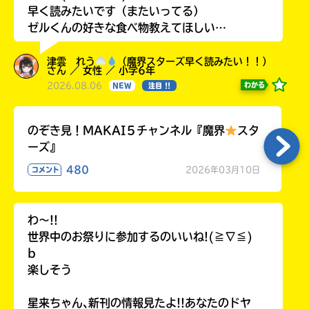
早く読みたいです（またいってる）
ゼルくんの好きな食べ物教えてほしい…
津雲 れう
（魔界スターズ早く読みたい！！）
さん ／ 女性 ／ 小学6年
2026.08.06
わかる
NEW
注目 !!
のぞき見！MAKAI５チャンネル『魔界
スタ
ーズ』
480
2026年03月10日
コメント
Loading
.
.
.
わ〜!!
世界中のお祭りに参加するのいいね!(≧∇≦)
b
楽しそう
星来ちゃん､新刊の情報見たよ!!あなたのドヤ