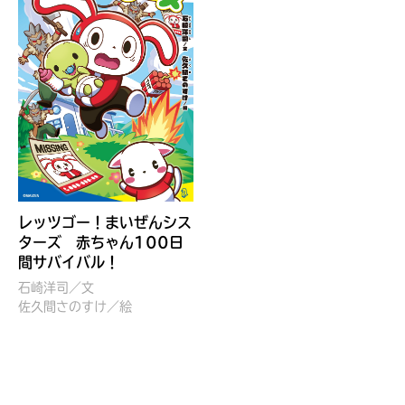
レッツゴー！まいぜんシス
ターズ 赤ちゃん100日
自分だけの
間サバイバル！
本だなが作れる！
石崎洋司／文
佐久間さのすけ／絵