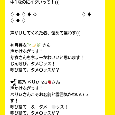
中1なのにイタいって！((
♢ ♦︎ ♢ ♦︎ ♢ 𓐄 𓐄 𓐄 𓐄 𓐄 𓐄 𓐄 𓐄 𓐄 𓐄 𓐄 𓐄 ♢ ♦︎
♢ ♦︎ ♢
声かけしてくれた者、褒めて遣わす((
神月芽衣
さん
声かけあざっす！
芽衣さんもちょーかわいいと思います！
じん呼び、タメ◯ッス！
呼び捨て、タメ〇ッスか？
❤︎ᬼ 苺乃 べりぃ ପଓ
さん
声かけあざっす！
べりぃさんこそお名前と雰囲気かわいいっ
す！
呼び捨て ＆ タメ
ッス！
呼び捨て、タメ〇ッスか？