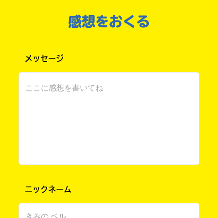
セリフが心にグッときました。
で
店
き
感想をおくる
ま
ユイッキー さん ／ 男性 ／ 小学5年
す。
2026.06.30
わかる
注目 !!
そ
三
れ
グッとくるよね……！
省
メッセージ
以
堂
外
書
の
店
マイゼンの本面白かったから全巻もう一回見て
電
みたよ〜。
子
書
ホラー系はあまり好きじゃないよーん
籍
TSUTAYA
恋愛系と面白いなが好きだよ〜
ス
次も楽しみ〜
ト
マイゼンと一緒にゲームしたいな〜
ア
東
に
山
つ
き
堂
フォートナイト大好き4 さん ／ 男性 ／ 小学6年
ま
ニックネーム
2026.06.26
わかる
注目 !!
し
て
一緒に遊びたいね～！
Book
は、