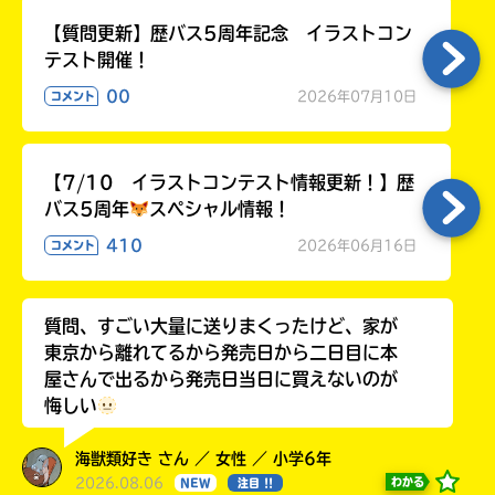
【質問更新】歴バス5周年記念 イラストコン
テスト開催！
00
2026年07月10日
コメント
【7/10 イラストコンテスト情報更新！】歴
バス5周年
スペシャル情報！
410
2026年06月16日
コメント
質問、すごい大量に送りまくったけど、家が
東京から離れてるから発売日から二日目に本
屋さんで出るから発売日当日に買えないのが
悔しい
海獣類好き さん ／ 女性 ／ 小学6年
2026.08.06
わかる
NEW
注目 !!