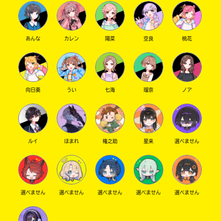
ラ
ま
ー
し
て
が
ｄ
は、
あんな
カレン
陽菜
空良
桃花
あ
ブ
各
る
ッ
ネ
の
ク
ッ
で、
ト
も
書
向日葵
うい
七海
瑠奈
ノア
う
店
一
の
検
度
い
索
確
い
BOOK☆WALKER
え
機
認
ルイ
ほまれ
権之助
星来
選べません
能
し
を
て
ご
み
利
て
用
選べません
選べません
選べません
選べません
選べません
ね
く
ブ
だ
ッ
さ
戻
ク