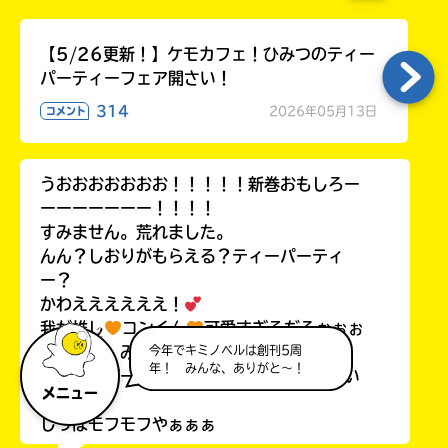
【5/26更新！】ケモカフェ！ひみつのティー
パーティーフェア開さい！
314
2026年05月13日
コメント
うおおおおおおお！！！！！新巻おもしろー
ーーーーーーー！！！！
すみません。荒れました。
んん？しおりがもらえる？ティーパーティ
ー？
かわええええええ！
我が推し
コンくん
可愛すぎるだろぉぉぉ
今年でキミノベルは創刊5周
ていうか、みんなかわいい！
年！ みんな、ありがと～！
リボンとビーズ？みたいなのが、お揃いでい
メニュー
い！
しっぽモフモフやぁぁぁ