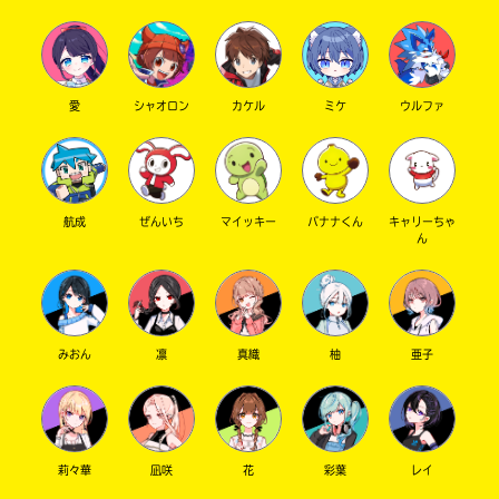
ジ
に
直
接
移
愛
シャオロン
カケル
ミケ
ウルファ
Loading
.
.
.
動
で
セ
き
ブ
ま
ン
す。
ネ
航成
ぜんいち
マイッキー
バナナくん
キャリーちゃ
そ
ん
ッ
れ
ト
以
シ
外
ョ
の
ネ
ッ
みおん
凛
真織
柚
亜子
ッ
入
ピ
ト
力
ン
書
内
グ
店
容
に
に
莉々華
凪咲
花
彩葉
レイ
つ
エ
き