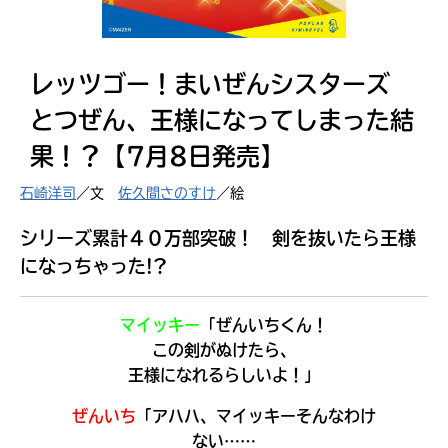
見つかる
レッツゴー！まいぜんシスターズ
とつぜん、王様になってしまった結
果！？【7月8日発売】
石崎洋司
／文
佐久間さのすけ
／絵
シリーズ累計４０万部突破！ 剣を抜いたら王様
になっちゃった!?
マイッキー
「ぜんいちくん！
この剣がぬけたら、
王様になれるらしいよ！」
本を飛び出して
みんなとおしゃべり
できる掲示板
ぜんいち
「アハハ、マイッキーそんなわけ
ない……