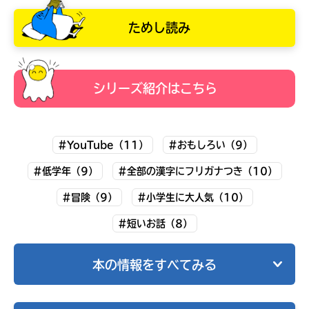
電
の
ためし読み
子
書
書
店
籍
で
キーワードから探す
ス
お
ト
求
シリーズ紹介はこちら
ア
め
に
い
よ
た
り
だ
#YouTube（11）
#おもしろい（9）
ま
け
し
ま
#低学年（9）
#全部の漢字にフリガナつき（10）
て
す。
は、
下
オフィシャルアカウント
#冒険（9）
#小学生に大人気（10）
こ
記
の
の
#短いお話（8）
本
リ
の
ン
電
ク
本の情報をすべてみる
子
か
SNSでシェアする
書
ら、
籍
書