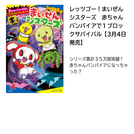
ョ
レッツゴー！まいぜん
ッ
ピ
シスターズ 赤ちゃん
ン
バンパイアで１ブロッ
グ
クサバイバル【3月4日
発売】
シリーズ累計３５万部突破！
TSUTAYA
赤ちゃんバンパイアになっちゃ
った？
オンライン
ショッピン
グ
honto