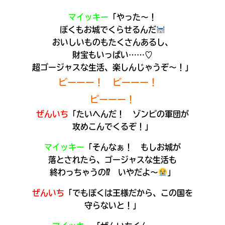
マイッキー
「やった～！
ぼくもお城でくらせるんだ
おいしいものもたくさんあるし、
財宝もいっぱい……♡
超ゴージャスな生活、楽しんじゃうぞ～！」
ビーーー！ ビーーー！
ビーーー！
ぜんいち
「たいへんだ！ ゾンビの軍団が
攻めこんでくるぞ！」
マイッキー
「そんなぁ！ もしお城が
キミノラジオ配信中！
落とされたら、ゴージャスな生活も
いろんな動画が
見られる
終わっちゃうの⁉ いやだよ～
」
ぜんいち
「でもぼくは王様だから、この国を
守らないと！」