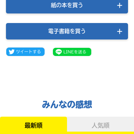
を
店
紙の本を買う
扱
の
っ
在
て
庫
い
が
電子書籍を買う
な
検
い
索
場
で
合
き
が
ま
ご
す。
ざ
い
＊
ま
印
す。
の
電
つ
子
い
みんなの感想
書
た
籍
書
の
店
価
は
最新順
人気順
格
書