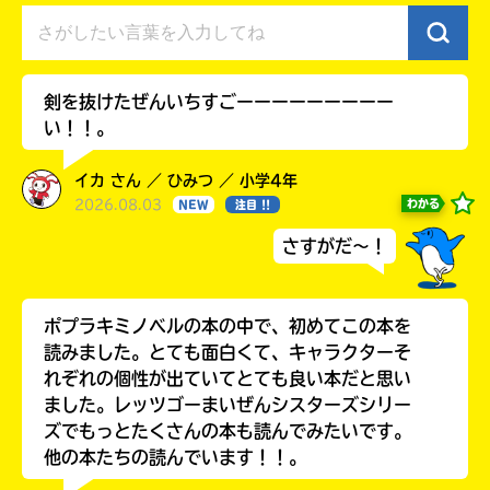
は、
籍
各
の
電
紹
子
介
書
ペ
剣を抜けたぜんいちすごーーーーーーーーー
籍
ー
い！！。
ス
ジ
ト
に
ア
直
イカ さん ／ ひみつ ／ 小学4年
に
接
2026.08.03
わかる
NEW
注目 !!
て
移
ご
動
さすがだ～！
確
で
認
き
く
ま
ポプラキミノベルの本の中で、初めてこの本を
だ
す。
読みました。とても面白くて、キャラクターそ
さ
い。
れぞれの個性が出ていてとても良い本だと思い
＊
ました。レッツゴーまいぜんシスターズシリー
旭
印
ズでもっとたくさんの本も読んでみたいです。
屋
の
他の本たちの読んでいます！！。
書
つ
店
い