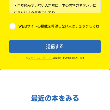
Rakuten
・まだ読んでいない人たちに、本の内容のネタバレに
小学4年
kobo
ならないよう気をつけてね。
紀
小学5年
・キャンペーン開催中は、投稿した後の画面にバナー
伊
WEBサイトの掲載を希望しない人はチェックしてね
が出るので、そこから応募してね。
國
小学6年
屋
・ポプラ社の宣伝物で紹介させてもらうことがある
書
中学1年
Reader
よ。
店
Store
送信する
・かき終えたら、人を傷つけていたり、個人情報をか
中学2年
きこんでいたり、字がまちがっていたりしないか、読
※
プライバシーポリシー
の同意の上送信お願いします
中学3年
みなおしてみてね。
高校生以上
セ
ブ
ン
ネ
ッ
最近の本をみる
ト
シ