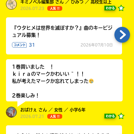
キミノベル編集部 さん ／ ひみつ ／ 高校生以上
2026.07.23
わかる
人気 !!
『ウタヒメは世界を滅ぼすか？』曲のキービジ
ュアル募集！
31
2026年07月10日
コメント
1巻買いました ！
ｋｉｒａのマークかわいい ~ ！！
私が考えたマークか忘れてしまった
2巻楽しみ！
おばけぇ さん ／ 女性 ／ 小学6年
2026.07.21
わかる
人気 !!