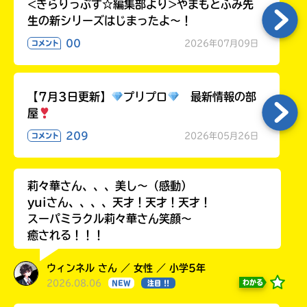
<きらりっぷす☆編集部より>やまもとふみ先
生の新シリーズはじまったよ～！
00
2026年07月09日
コメント
【7月3日更新】
プリプロ
最新情報の部
屋
209
2026年05月26日
コメント
莉々華さん、、、美し〜（感動）
yuiさん、、、、天才！天才！天才！
スーパミラクル莉々華さん笑顔〜
癒される！！！
ウィンネル さん ／ 女性 ／ 小学5年
2026.08.06
わかる
NEW
注目 !!