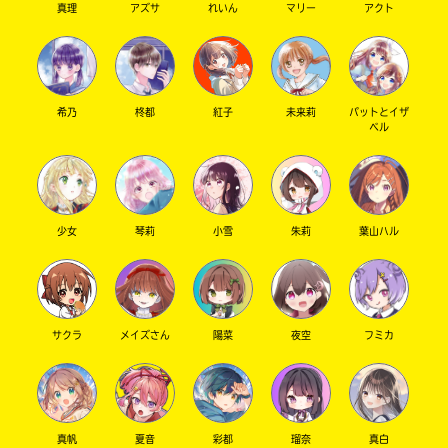
真理
アズサ
れいん
マリー
アクト
Kinoppy
さ
い。
＊
印
の
希乃
柊都
紅子
未来莉
パットとイザ
ベル
つ
Amazon
い
た
ネ
ッ
ト
少女
琴莉
小雪
朱莉
葉山ハル
書
店
コ
は
ミ
書
ッ
籍
サクラ
メイズさん
陽菜
夜空
フミカ
ク
の
シ
紹
介
ー
ペ
モ
ー
ア
真帆
夏音
彩都
瑠奈
真白