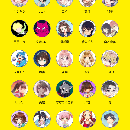
書
店
ヤンヤン
ハル
ユイ
実月
和子
購
入
ebook
方
japan
法
の
王子さま
やまねこ
智絵里
渡会くん
南と小花
詳
細
は、
各
店
入間くん
希実
花梨
智彩
コオリ
COCORO
の
BOOKS
サ
イ
ト
で
ヒラリ
美桜
オオカミさま
玲香
礼
ご
確
認
紀伊國屋
く
書店
だ