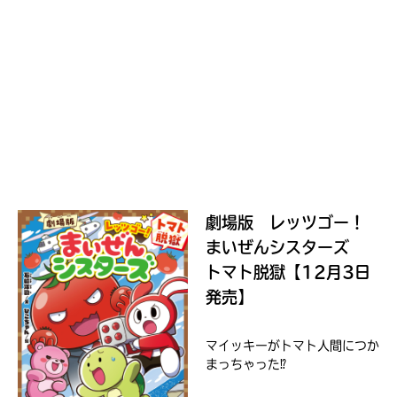
Honya
Club
yodobashi
劇場版 レッツゴー！
まいぜんシスターズ
トマト脱獄【12月3日
楽
発売】
天
ブ
マイッキーがトマト人間につか
ッ
まっちゃった⁉
ク
ス