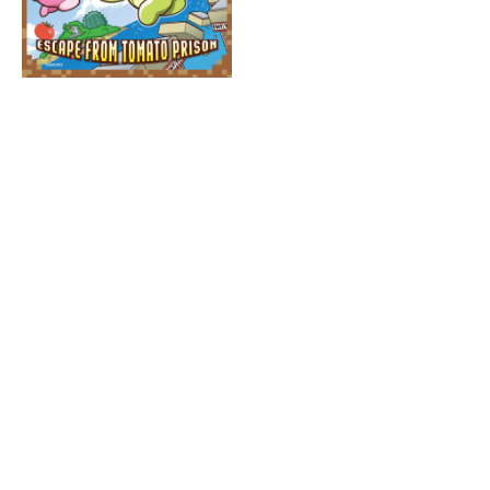
HMV&BOOKS
online