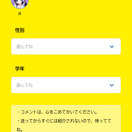
る
い。
パ
ス
詩
性別
kodo-
mall
選んでね
BookLive!
男性
学年
女性
Amazon
選んでね
ひみつ
honto
小学1年
e-
・コメントは、心をこめてかいてください。
小学2年
hon
・送ってからすぐには紹介されないので、待ってて
小学3年
ね。