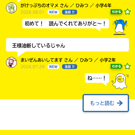
た
がけっぷちのオマメ さん ／ ひみつ ／ 小学4年
電
2026.08.01
わかる
NEW
注目 !!
子
大
書
初めて！ 読んでくれてありがと～！
垣
籍
書
ス
ト
店
王様油断しているじゃん
ア
は
書
まいぜんあいしてます さん ／ ひみつ ／ 小学2年
勝
籍
2026.07.29
わかる
NEW
注目 !!
木
の
書
紹
ね……！
介
店
ペ
ー
ジ
もっと読む
紀
に
伊
直
早く7月8日にならないかな～。（後は今更だけ
国
接
ど、このまえの嘘発見器のやつでマイッキーが
移
屋
最後に嘘は、なんにもいいことはない、という
動
書