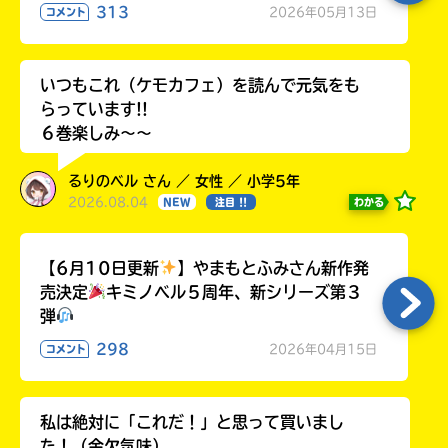
313
2026年05月13日
コメント
いつもこれ（ケモカフェ）を読んで元気をも
らっています!!
６巻楽しみ～～
るりのベル さん ／ 女性 ／ 小学5年
2026.08.04
わかる
NEW
注目 !!
【6月10日更新
】やまもとふみさん新作発
売決定
キミノベル５周年、新シリーズ第３
弾
298
2026年04月15日
コメント
私は絶対に「これだ！」と思って買いまし
た！（金欠気味）