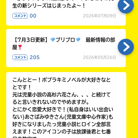
生の新シリーズはじまったよ～！
00
2026年07月09日
コメント
【7月3日更新】
プリプロ
最新情報の部
屋
205
2026年05月26日
コメント
こんととー！ポプラキミノベルが大好きなと
とです！
元は児童小説の高杉六花さん、、、と続けて
ると言いきれないのでやめますが。
とにかく恋愛大好きで！(私自身はいい出会い
ない)あさばみゆきさん(児童文庫中心作家)も
好きになりましたっ児童小説ヒロイン全部言
えます！このアイコンの子は放課後君と七番