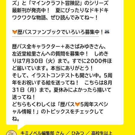
ズ」と「マインクラフト冒険記」のシリーズ
最新刊が発売中！ 夏にぴったりなドキドキ
ワクワクな物語、ぜひ読んでみてね～！
歴バスファンブックでいろいろ募集中！
￣￣￣￣￣￣￣￣￣￣￣￣￣￣￣￣￣￣
歴バス全キャラクター＋あさばみゆきさん、
左近堂絵里さんへの質問を募集中！ しめき
りは7月30日（火）まで。すでに2000件ほ
ど届いています。本当にありがとう！
そして、イラストコンテストも開さい中。5周
年をお祝いする絵を送ってね！ こちらは8月
31日（月）まで。夏休みによかったら描いて
送ってね！
どちらもくわしくは「歴バス
5周年スペシ
ャル情報！」のトピックスをチェックして
ね。
キミノベル編集部 さん ／ ひみつ ／ 高校生以上