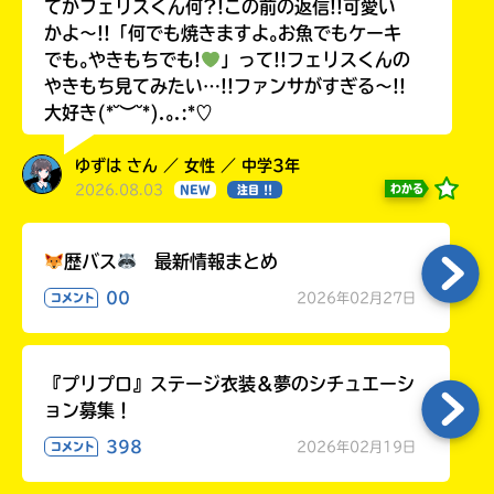
てかフェリスくん何?!この前の返信!!可愛い
かよ〜!!「何でも焼きますよ｡お魚でもケーキ
でも｡やきもちでも!
」って!!フェリスくんの
やきもち見てみたい…!!ファンサがすぎる〜!!
大好き(*˘︶˘*).｡.:*♡
ゆずは さん ／ 女性 ／ 中学3年
2026.08.03
わかる
NEW
注目 !!
歴バス
最新情報まとめ
00
2026年02月27日
コメント
『プリプロ』ステージ衣装＆夢のシチュエーシ
ョン募集！
398
2026年02月19日
コメント