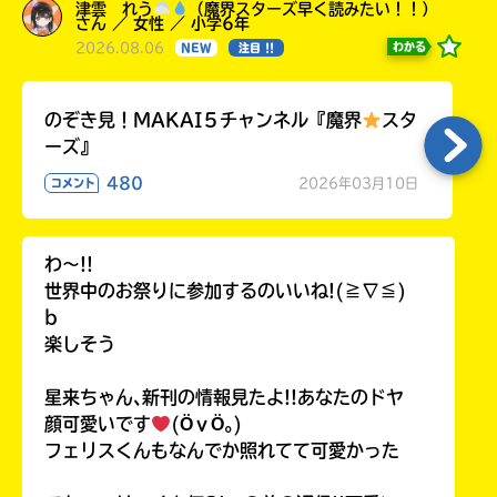
津雲 れう
（魔界スターズ早く読みたい！！）
さん ／ 女性 ／ 小学6年
2026.08.06
わかる
NEW
注目 !!
のぞき見！MAKAI５チャンネル『魔界
スタ
ーズ』
480
2026年03月10日
コメント
わ〜!!
世界中のお祭りに参加するのいいね!(≧∇≦)
b
楽しそう
星来ちゃん､新刊の情報見たよ!!あなたのドヤ
顔可愛いです
(ӦｖӦ｡)
フェリスくんもなんでか照れてて可愛かった