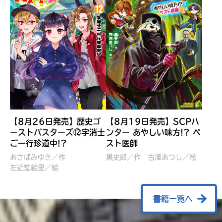
【8月26日発売】歴史ゴ
【8月19日発売】SCPハ
ーストバスターズ⑫字消士
ンター あやしい味方!? ペ
ご一行珍道中!?
スト医師
ぼくたちのマインクラフト
レッツゴー！まいぜんシス
冒険記 エンチャント剣
ターズ とつぜん、王様に
あさばみゆき／作
黒史郎／作
古澤あつし／絵
VS暴走モブ
左近堂絵里／絵
なってしまった結果！？
【7月8日発売】
針とら／作
五味まちと／絵
Ｍｉｎｅｃｒａｆｔカップ運
石崎洋司／文
書籍一覧へ
営委員会／協力
佐久間さのすけ／絵