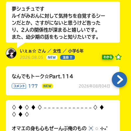
夢シュチュです
ルイがみおんに対して気持ちを自覚するシー
ンだとか、さすがにないと思うけど告った
り、2人の関係性が深まると嬉しいです。
また、幼少期の話をもっと知りたいです。
いぇぁ☆ さん ／ 女性 ／ 小学6年
2026.08.05
わかる
NEW
注目 !!
なんでもトーク☆Part.114
177
2026年08月04日
コメント
NEW
♢ ♦︎ ♢ ♦︎ ♢ 𓐄 𓐄 𓐄 𓐄 𓐄 𓐄 𓐄 𓐄 𓐄 𓐄 𓐄 𓐄 ♢ ♦︎
♢ ♦︎ ♢
オマエの身も心もぜーんぶ俺のもの
◌ ⊹₊˚