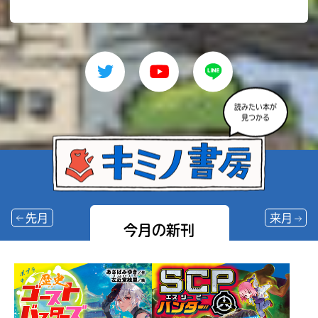
読みたい本が
見つかる
先月
来月
今月の新刊