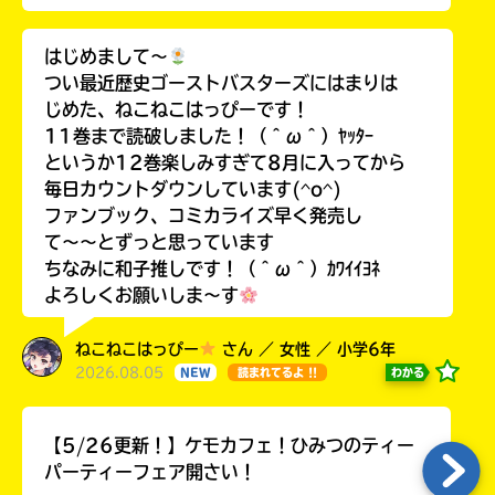
はじめまして〜
つい最近歴史ゴーストバスターズにはまりは
じめた、ねこねこはっぴーです！
11巻まで読破しました！（＾ω＾）ﾔｯﾀｰ
というか12巻楽しみすぎて8月に入ってから
毎日カウントダウンしています(^o^)
ファンブック、コミカライズ早く発売し
て〜〜とずっと思っています
ちなみに和子推しです！（＾ω＾）ｶﾜｲｲﾖﾈ
よろしくお願いしま〜す
ねこねこはっぴー
さん ／ 女性 ／ 小学6年
2026.08.05
わかる
NEW
読まれてるよ !!
【5/26更新！】ケモカフェ！ひみつのティー
パーティーフェア開さい！