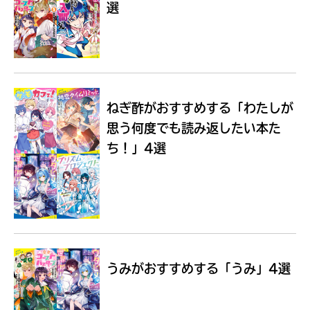
選
Loading
.
.
.
ねぎ酢がおすすめする
「わたしが
思う何度でも読み返したい本た
ち！」4選
入
力
内
うみがおすすめする
「うみ」4選
容
に
エ