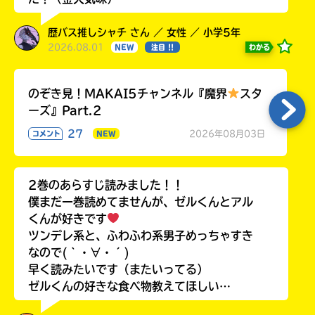
歴バス推しシャチ さん ／ 女性 ／ 小学5年
2026.08.01
わかる
NEW
注目 !!
のぞき見！MAKAI5チャンネル『魔界
スタ
ーズ』Part.2
27
2026年08月03日
コメント
NEW
2巻のあらすじ読みました！！
僕まだ一巻読めてませんが、ゼルくんとアル
くんが好きです
ツンデレ系と、ふわふわ系男子めっちゃすき
なので(｀・∀・´)
早く読みたいです（またいってる）
ゼルくんの好きな食べ物教えてほしい…