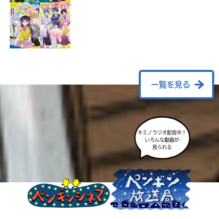
ラ
ー
が
あ
る
の
で、
も
一覧を見る
う
一
度
い
確
い
キミノラジオ配信中！
え
認
いろんな動画が
見られる
し
て
み
て
ね
戻