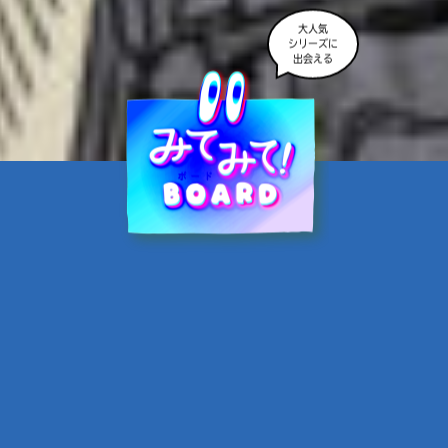
大人気
シリーズに
出会える
魔界☆スターズ②愛のため
に、悪魔と魂の契約
あんのまる／作
翡翠てう／絵