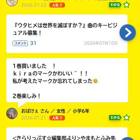
2026.07.23
わかる
人気 !!
『ウタヒメは世界を滅ぼすか？』曲のキービジ
ュアル募集！
31
2026年07月10日
コメント
1巻買いました ！
ｋｉｒａのマークかわいい ~ ！！
私が考えたマークか忘れてしまった
2巻楽しみ！
おばけぇ さん ／ 女性 ／ 小学6年
2026.07.21
わかる
人気 !!
<きらりっぷす☆編集部より>やまもとふみ先