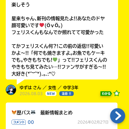
楽しそう
星来ちゃん､新刊の情報見たよ!!あなたのドヤ
顔可愛いです
(ӦｖӦ｡)
フェリスくんもなんでか照れてて可愛かった
てかフェリスくん何?!この前の返信!!可愛い
かよ〜!!「何でも焼きますよ｡お魚でもケーキ
でも｡やきもちでも!
」って!!フェリスくんの
やきもち見てみたい…!!ファンサがすぎる〜!!
大好き(*˘︶˘*).｡.:*♡
ゆずは さん ／ 女性 ／ 中学3年
2026.08.03
わかる
NEW
注目 !!
歴バス
最新情報まとめ
00
2026年02月27日
コメント