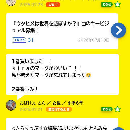
2026.07.23
わかる
人気 !!
『ウタヒメは世界を滅ぼすか？』曲のキービジ
ュアル募集！
31
2026年07月10日
コメント
1巻買いました ！
ｋｉｒａのマークかわいい ~ ！！
私が考えたマークか忘れてしまった
2巻楽しみ！
おばけぇ さん ／ 女性 ／ 小学6年
2026.07.21
わかる
読まれてるよ !!
<きらりっぷす☆編集部より>やまもとふみ先