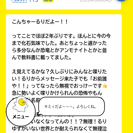
こんちゃーるりだよー！！
ってことでほぼ2年ぶりです。ほんとに今の今
まで化石気味でした。あとちょっと遅かった
ら多分なんか恐竜とかアンモナイトとかと並
んで教科書に載ってました。
え覚えてるかな？久しぶりにみんなと喋りた
い！るりからメッセージ来た子でも「お前誰
や！！」ってなったら無視でおっけーです
急に勢いよく喋りかけられんの恐怖やもん
ね。あと名前も昔のままやったらごめん
キミィだよ～～～。よろしくね。
ゆず葉先輩(ゆずの葉っぱ)
メニュー
えなんでいなくなってんの！！？無理！るり
ゆずがいない世界とか耐えられなくて無理泣