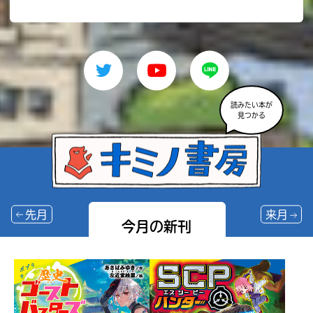
読みたい本が
見つかる
先月
来月
今月の新刊