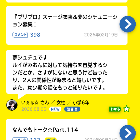
『プリプロ』ステージ衣装＆夢のシチュエーシ
ョン募集！
398
2026年02月19日
コメント
夢シュチュです
ルイがみおんに対して気持ちを自覚するシー
ンだとか、さすがにないと思うけど告った
り、2人の関係性が深まると嬉しいです。
また、幼少期の話をもっと知りたいです。
いぇぁ☆ さん ／ 女性 ／ 小学6年
2026.08.05
わかる
NEW
注目 !!
なんでもトーク☆Part.114
113
2026年08月04日
コメント
NEW