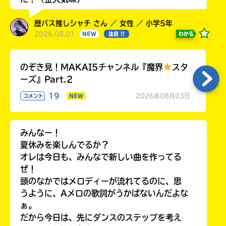
歴バス推しシャチ さん ／ 女性 ／ 小学5年
2026.08.01
わかる
NEW
注目 !!
のぞき見！MAKAI5チャンネル『魔界
スタ
ーズ』Part.2
19
2026年08月03日
コメント
NEW
みんなー！
夏休みを楽しんでるか？
オレは今日も、みんなで新しい曲を作ってる
ぜ！
頭のなかではメロディーが流れてるのに、思
うように、Aメロの歌詞がうかばないんだよな
ぁ。
だから今日は、先にダンスのステップを考え