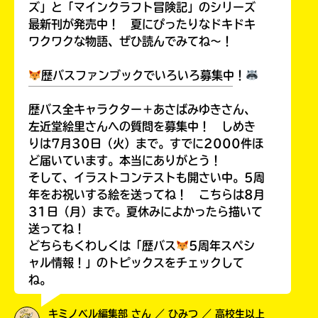
ズ」と「マインクラフト冒険記」のシリーズ
最新刊が発売中！ 夏にぴったりなドキドキ
ワクワクな物語、ぜひ読んでみてね～！
歴バスファンブックでいろいろ募集中！
￣￣￣￣￣￣￣￣￣￣￣￣￣￣￣￣￣￣
歴バス全キャラクター＋あさばみゆきさん、
左近堂絵里さんへの質問を募集中！ しめき
りは7月30日（火）まで。すでに2000件ほ
ど届いています。本当にありがとう！
そして、イラストコンテストも開さい中。5周
年をお祝いする絵を送ってね！ こちらは8月
31日（月）まで。夏休みによかったら描いて
送ってね！
どちらもくわしくは「歴バス
5周年スペシ
ャル情報！」のトピックスをチェックして
ね。
キミノベル編集部 さん ／ ひみつ ／ 高校生以上