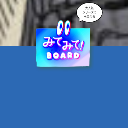
大人気
シリーズに
出会える
魔界☆スターズ②愛のため
に、悪魔と魂の契約
あんのまる／作
翡翠てう／絵