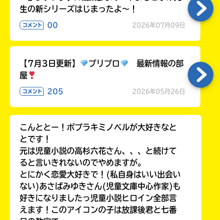
生の新シリーズはじまったよ～！
00
2026年07月09日
コメント
【7月3日更新】
プリプロ
最新情報の部
屋
205
2026年05月26日
コメント
こんととー！ポプラキミノベルが大好きなと
とです！
元は児童小説の高杉六花さん、、、と続けて
ると言いきれないのでやめますが。
とにかく恋愛大好きで！(私自身はいい出会い
ない)あさばみゆきさん(児童文庫中心作家)も
好きになりましたっ児童小説ヒロイン全部言
えます！このアイコンの子は放課後君と七番