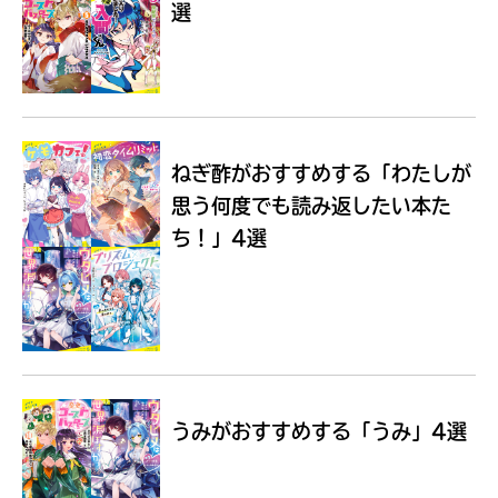
選
Loading
.
.
.
ねぎ酢がおすすめする
「わたしが
思う何度でも読み返したい本た
ち！」4選
入
力
内
うみがおすすめする
「うみ」4選
容
に
エ