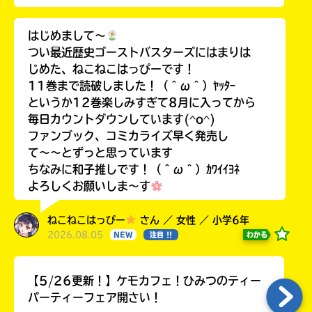
はじめまして〜
つい最近歴史ゴーストバスターズにはまりは
じめた、ねこねこはっぴーです！
11巻まで読破しました！（＾ω＾）ﾔｯﾀｰ
というか12巻楽しみすぎて8月に入ってから
毎日カウントダウンしています(^o^)
ファンブック、コミカライズ早く発売し
て〜〜とずっと思っています
ちなみに和子推しです！（＾ω＾）ｶﾜｲｲﾖﾈ
よろしくお願いしま〜す
ねこねこはっぴー
さん ／ 女性 ／ 小学6年
2026.08.05
わかる
NEW
注目 !!
【5/26更新！】ケモカフェ！ひみつのティー
パーティーフェア開さい！