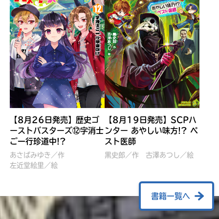
【8月26日発売】歴史ゴ
【8月19日発売】SCPハ
ーストバスターズ⑫字消士
ンター あやしい味方!? ペ
ご一行珍道中!?
スト医師
ぼくたちのマインクラフト
レッツゴー！まいぜんシス
冒険記 エンチャント剣
ターズ とつぜん、王様に
あさばみゆき／作
黒史郎／作
古澤あつし／絵
VS暴走モブ
左近堂絵里／絵
なってしまった結果！？
【7月8日発売】
針とら／作
五味まちと／絵
Ｍｉｎｅｃｒａｆｔカップ運
石崎洋司／文
書籍一覧へ
営委員会／協力
佐久間さのすけ／絵