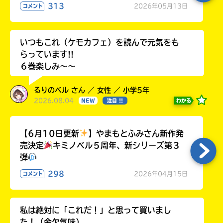
313
2026年05月13日
コメント
いつもこれ（ケモカフェ）を読んで元気をも
らっています!!
６巻楽しみ～～
るりのベル さん ／ 女性 ／ 小学5年
2026.08.04
わかる
NEW
注目 !!
【6月10日更新
】やまもとふみさん新作発
売決定
キミノベル５周年、新シリーズ第３
弾
298
2026年04月15日
コメント
私は絶対に「これだ！」と思って買いまし
た！（金欠気味）