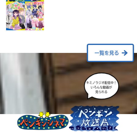
ラ
ー
が
あ
る
の
で、
も
一覧を見る
う
一
度
い
確
い
キミノラジオ配信中！
え
認
いろんな動画が
見られる
し
て
み
て
ね
戻